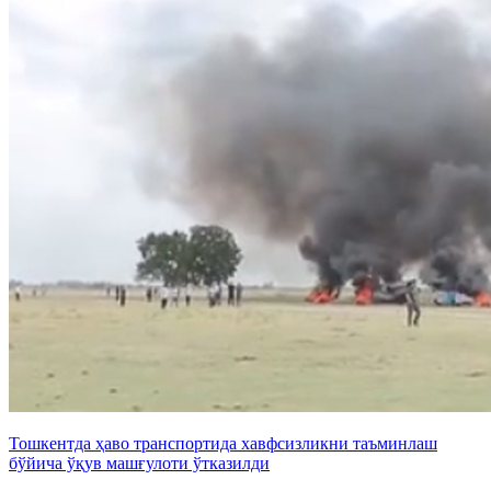
Тошкентда ҳаво транспортида хавфсизликни таъминлаш
бўйича ўқув машғулоти ўтказилди