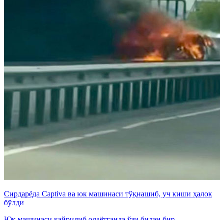
Сирдарёда Captiva ва юк машинаси тўқнашиб, уч киши ҳалок
бўлди
Юк машинаси қайрилиб олаётганда ўзи билан бир