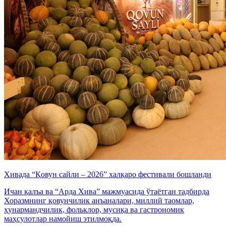
Хивада “Қовун сайли – 2026” халқаро фестивали бошланди
Ичан қалъа ва “Арда Хива” мажмуасида ўтаётган тадбирда
Хоразмнинг қовунчилик анъаналари, миллий таомлар,
ҳунармандчилик, фольклор, мусиқа ва гастрономик
маҳсулотлар намойиш этилмоқда.