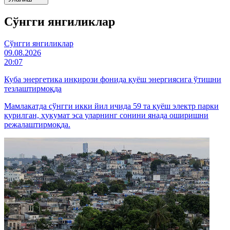
Cўнгги янгиликлар
Cўнгги янгиликлар
09.08.2026
20:07
Куба энергетика инқирози фонида қуёш энергиясига ўтишни
тезлаштирмоқда
Мамлакатда сўнгги икки йил ичида 59 та қуёш электр парки
қурилган, ҳукумат эса уларнинг сонини янада оширишни
режалаштирмоқда.