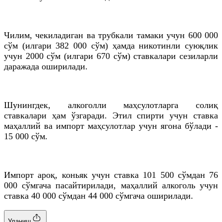
Чилим, чекиладиган ва трубкали тамаки учун 600 000
сўм (илгари 382 000 сўм) ҳамда никотинли суюқлик
учун 2000 сўм (илгари 670 сўм) ставкалари сезиларли
даражада оширилади.
Шунингдек, алкоголли маҳсулотларга солиқ
ставкалари ҳам ўзгаради. Этил спирти учун ставка
маҳаллий ва импорт маҳсулотлар учун ягона бўлади -
15 000 сўм.
Импорт ароқ, коньяк учун ставка 101 500 сўмдан 76
000 сўмгача пасайтирилади, маҳаллий алкоголь учун
ставка 40 000 сўмдан 44 000 сўмгача оширилади.
Уланиш