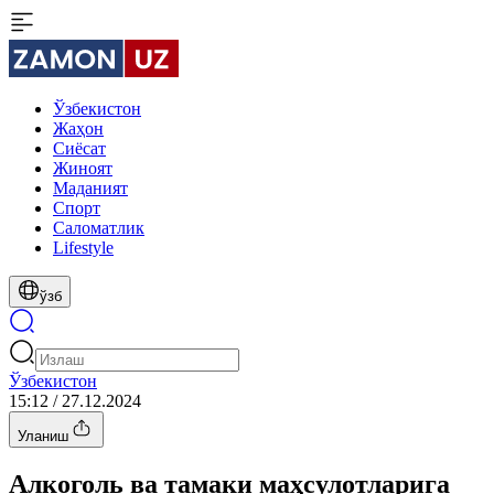
Ўзбекистон
Жаҳон
Сиёсат
Жиноят
Маданият
Спорт
Cаломатлик
Lifestyle
ўзб
Ўзбекистон
15:12 / 27.12.2024
Уланиш
Алкоголь ва тамаки маҳсулотларига