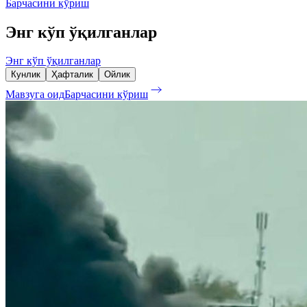
Барчасини кўриш
Энг кўп ўқилганлар
Энг кўп ўқилганлар
Кунлик
Ҳафталик
Ойлик
Мавзуга оид
Барчасини кўриш