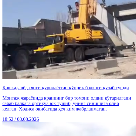
Қашқадарёда янги қурилаётган кўприк балкаси қулаб тушди
Монтаж жараёнида краннинг бир томони олдин кўтарилгани
сабаб балкага ортиқча юк тушиб, унинг синишига олиб
келган. Ҳодиса оқибатида ҳеч ким жабрланмаган.
18:52 / 08.08.2026