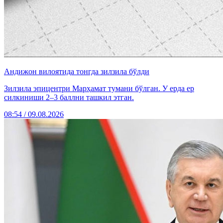
Андижон вилоятида тонгда зилзила бўлди
Зилзила эпицентри Марҳамат тумани бўлган. У ерда ер
силкиниши 2–3 баллни ташкил этган.
08:54 / 09.08.2026