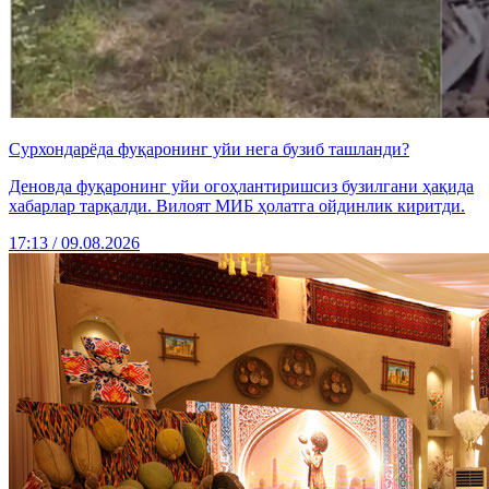
Сурхондарёда фуқаронинг уйи нега бузиб ташланди?
Деновда фуқаронинг уйи огоҳлантиришсиз бузилгани ҳақида
хабарлар тарқалди. Вилоят МИБ ҳолатга ойдинлик киритди.
17:13 / 09.08.2026