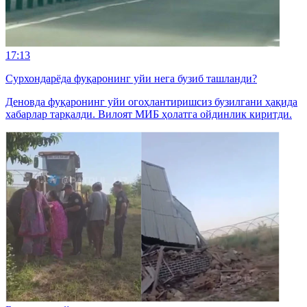
17:13
Сурхондарёда фуқаронинг уйи нега бузиб ташланди?
Деновда фуқаронинг уйи огоҳлантиришсиз бузилгани ҳақида
хабарлар тарқалди. Вилоят МИБ ҳолатга ойдинлик киритди.