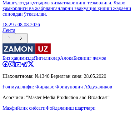
Машғулотда қутқарув хизматларининг тезкорлиги, ўзаро
ҳамкорлиги ва жабрланганларни эвакуация қилиш жараёни
синовдан ўтказилди.
18:29 / 08.08.2026
Лента
Биз ҳақимизда
Янгиликлар
Алоқа
Бизнинг жамоа
Шаҳодатнома: №1346 Берилган сана: 28.05.2020
Ғоя муаллифи: Фирдавс Фридунович Абдухаликов
Асосчиси: "Master Media Production and Broadcast"
Махфийлик сиёсати
Фойдаланиш шартлари