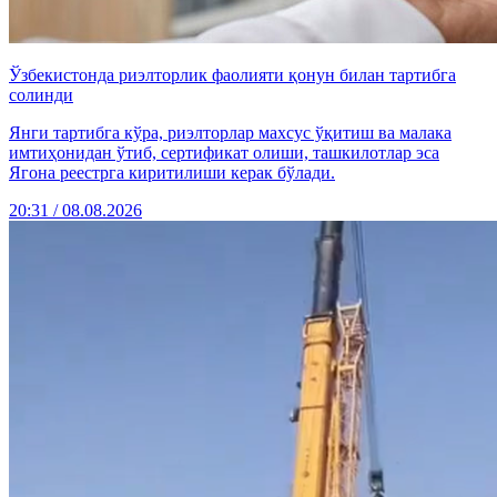
Ўзбекистонда риэлторлик фаолияти қонун билан тартибга
солинди
Янги тартибга кўра, риэлторлар махсус ўқитиш ва малака
имтиҳонидан ўтиб, сертификат олиши, ташкилотлар эса
Ягона реестрга киритилиши керак бўлади.
20:31 / 08.08.2026