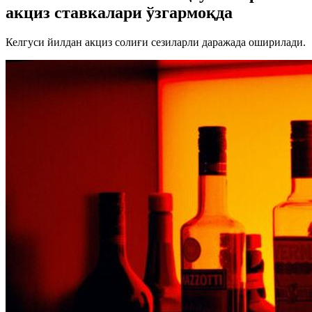
акциз ставкалари ўзгармоқда
Келгуси йилдан акциз солиғи сезиларли даражада оширилади.