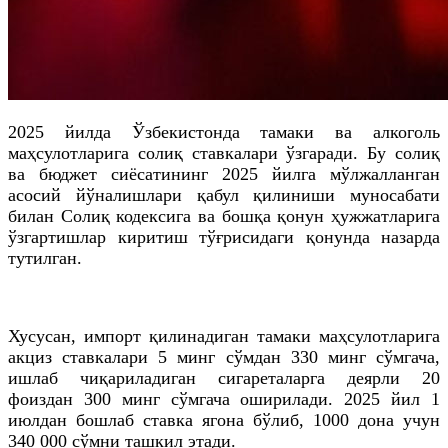
2025 йилда Ўзбекистонда тамаки ва алкоголь
маҳсулотларига солиқ ставкалари ўзгаради. Бу солиқ
ва бюджет сиёсатининг 2025 йилга мўлжалланган
асосий йўналишлари қабул қилиниши муносабати
билан Солиқ кодексига ва бошқа қонун ҳужжатларига
ўзгартишлар киритиш тўғрисидаги қонунда назарда
тутилган.
Хусусан, импорт қилинадиган тамаки маҳсулотларига
акциз ставкалари 5 минг сўмдан 330 минг сўмгача,
ишлаб чиқариладиган сигареталарга деярли 20
фоиздан 300 минг сўмгача оширилади. 2025 йил 1
июлдан бошлаб ставка ягона бўлиб, 1000 дона учун
340 000 сўмни ташкил этади.