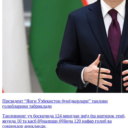
Президент “Янги Ўзбекистон бунёдкорлари” танлови
ғолибларини табриклади
Танловнинг уч босқичида 124 мингдан зиёд ёш иштирок этиб,
якунда 10 та касб йўналиши бўйича 120 нафар ғолиб ва
совриндор аниқланди.