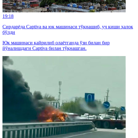
19:18
Сирдарёда Captiva ва юк машинаси тўқнашиб, уч киши ҳалок
бўлди
Юк машинаси қайрилиб олаётганда ўзи билан бир
йўналишдаги Captiva билан тўқнашган.