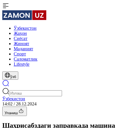
Ўзбекистон
Жаҳон
Сиёсат
Жиноят
Маданият
Спорт
Cаломатлик
Lifestyle
ўзб
Ўзбекистон
14:02 / 28.12.2024
Уланиш
Шаҳрисабздаги заправкада машина