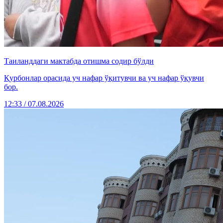
Таиланддаги мактабда отишма содир бўлди
Қурбонлар орасида уч нафар ўқитувчи ва уч нафар ўқувчи
бор.
12:33 / 07.08.2026