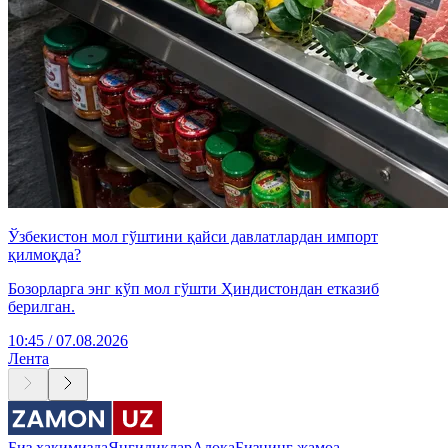
Ўзбекистон мол гўштини қайси давлатлардан импорт
қилмоқда?
Бозорларга энг кўп мол гўшти Ҳиндистондан етказиб
берилган.
10:45 / 07.08.2026
Лента
Биз ҳақимизда
Янгиликлар
Алоқа
Бизнинг жамоа