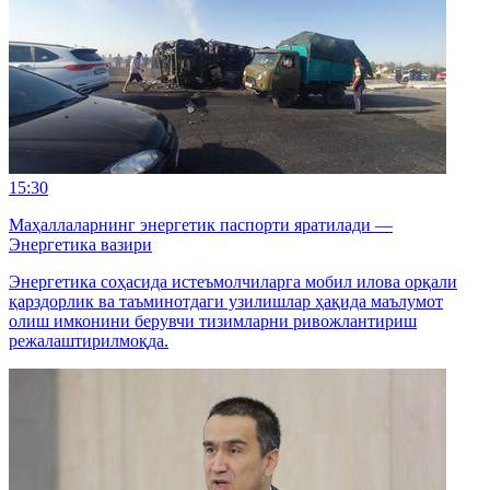
15:30
Маҳаллаларнинг энергетик паспорти яратилади —
Энергетика вазири
Энергетика соҳасида истеъмолчиларга мобил илова орқали
қарздорлик ва таъминотдаги узилишлар ҳақида маълумот
олиш имконини берувчи тизимларни ривожлантириш
режалаштирилмоқда.