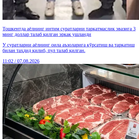
Тошкентда аёлнинг интим суратларни тарқатмаслик эвазига 3
минг доллар талаб қилган эркак ушланди
У суратларни аёлнинг оила аъзоларига кўрсатиш ва тарқатиш
билан таҳдид қилиб, пул талаб қилган.
11:02 / 07.08.2026