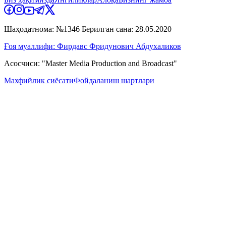
Шаҳодатнома: №1346 Берилган сана: 28.05.2020
Ғоя муаллифи: Фирдавс Фридунович Абдухаликов
Асосчиси: "Master Media Production and Broadcast"
Махфийлик сиёсати
Фойдаланиш шартлари