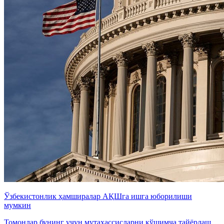
Ўзбекистонлик ҳамширалар АҚШга ишга юборилиши
мумкин
Томонлар бунинг учун мутахассисларни қўшимча тайёрлаш,