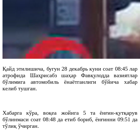
Қайд
этилишича
, бугун 28 декабрь куни соат 08:45
лар
атрофида Шаҳрисабз шаҳар Фавқулодда вазиятлар
бўлимига автомобиль ёнаётганлиги бўйича хабар
келиб тушган.
Хабарга кўра, воқеа жойига 5
та
ёнғин-қутқарув
бўлинмаси соат 08:48
да
етиб бориб, ёнғинни 09:51
да
тўлиқ ўчирган.