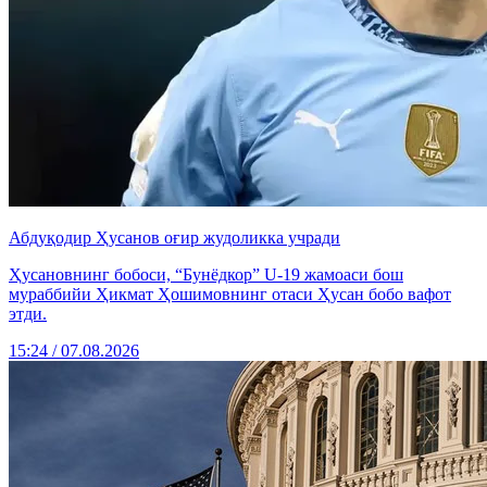
Абдуқодир Ҳусанов оғир жудоликка учради
Ҳусановнинг бобоси, “Бунёдкор” U-19 жамоаси бош
мураббийи Ҳикмат Ҳошимовнинг отаси Ҳусан бобо вафот
этди.
15:24 / 07.08.2026