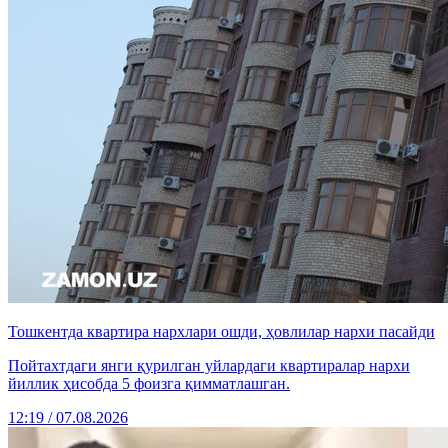
Тошкентда квартира нархлари ошди, ҳовлилар нархи пасайди
Пойтахтдаги янги қурилган уйлардаги квартиралар нархи
йиллик ҳисобда 5 фоизга қимматлашган.
12:19 / 07.08.2026