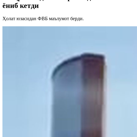
ёниб кетди
Ҳолат юзасидан ФВБ маълумот берди.