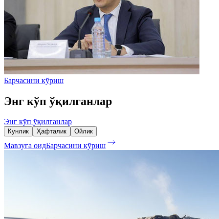
Барчасини кўриш
Энг кўп ўқилганлар
Энг кўп ўқилганлар
Кунлик
Ҳафталик
Ойлик
Мавзуга оид
Барчасини кўриш