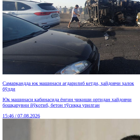
Самарқандда юк машинаси ағдарилиб кетди, ҳайдовчи ҳалок
бўлди
Юк машинаси кабинасида ёнғин чиқиши ортидан ҳайдовчи
бошқарувни йўқотиб, бетон тўсиққа урилган
15:46 / 07.08.2026