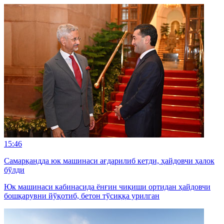
15:46
Самарқандда юк машинаси ағдарилиб кетди, ҳайдовчи ҳалок
бўлди
Юк машинаси кабинасида ёнғин чиқиши ортидан ҳайдовчи
бошқарувни йўқотиб, бетон тўсиққа урилган