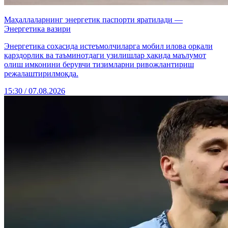
Маҳаллаларнинг энергетик паспорти яратилади —
Энергетика вазири
Энергетика соҳасида истеъмолчиларга мобил илова орқали
қарздорлик ва таъминотдаги узилишлар ҳақида маълумот
олиш имконини берувчи тизимларни ривожлантириш
режалаштирилмоқда.
15:30 / 07.08.2026