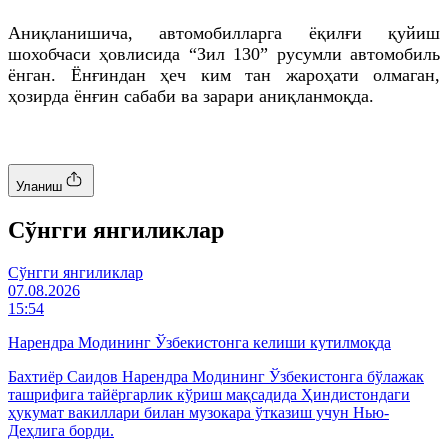
Аниқланишича, автомобилларга ёқилғи қуйиш
шохобчаси ҳовлисида “Зил 130” русумли автомобиль
ёнган. Ёнғиндан ҳеч ким тан жароҳати олмаган,
ҳозирда ёнғин сабаби ва зарари аниқланмоқда.
Уланиш
Cўнгги янгиликлар
Cўнгги янгиликлар
07.08.2026
15:54
Нарендра Модининг Ўзбекистонга келиши кутилмоқда
Бахтиёр Саидов Нарендра Модининг Ўзбекистонга бўлажак
ташрифига тайёргарлик кўриш мақсадида Ҳиндистондаги
ҳукумат вакиллари билан музокара ўтказиш учун Нью-
Деҳлига борди.