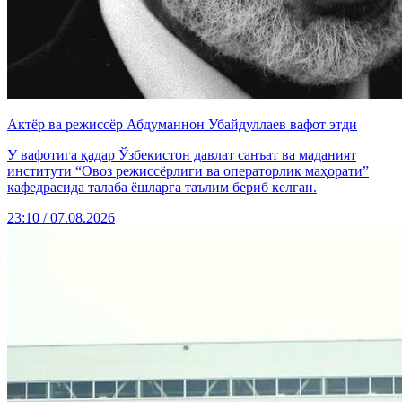
Актёр ва режиссёр Абдуманнон Убайдуллаев вафот этди
У вафотига қадар Ўзбекистон давлат санъат ва маданият
институти “Овоз режиссёрлиги ва операторлик маҳорати”
кафедрасида талаба ёшларга таълим бериб келган.
23:10 / 07.08.2026