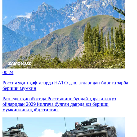
00:24
Россия яқин ҳафталарда НАТО давлатларидан бирига зарба
бериши мумкин
Разведка ҳисоботида Россиянинг бундай ҳаракати куз
ойларидан 2029 йилгача бўлган даврда юз бериши
мумкинлиги қайд этилган.