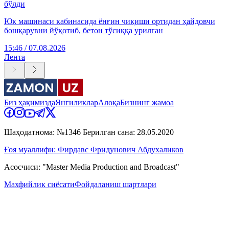
бўлди
Юк машинаси кабинасида ёнғин чиқиши ортидан ҳайдовчи
бошқарувни йўқотиб, бетон тўсиққа урилган
15:46 / 07.08.2026
Лента
Биз ҳақимизда
Янгиликлар
Алоқа
Бизнинг жамоа
Шаҳодатнома: №1346 Берилган сана: 28.05.2020
Ғоя муаллифи: Фирдавс Фридунович Абдухаликов
Асосчиси: "Master Media Production and Broadcast"
Махфийлик сиёсати
Фойдаланиш шартлари