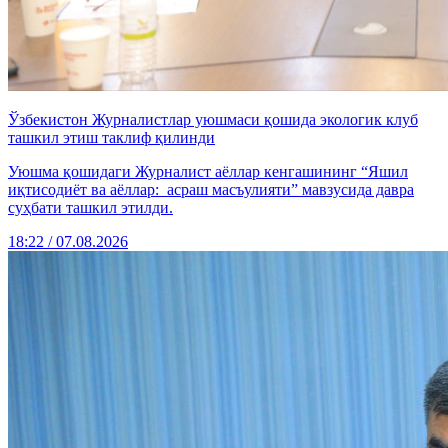
Ўзбекистон Журналистлар уюшмаси қошида экологик клуб
ташкил этиш таклиф қилинди
Уюшма қошидаги Журналист аёллар кенгашининг “Яшил
иқтисодиёт ва аёллар: асраш масъулияти” мавзусида давра
суҳбати ташкил этилди.
18:22 / 07.08.2026