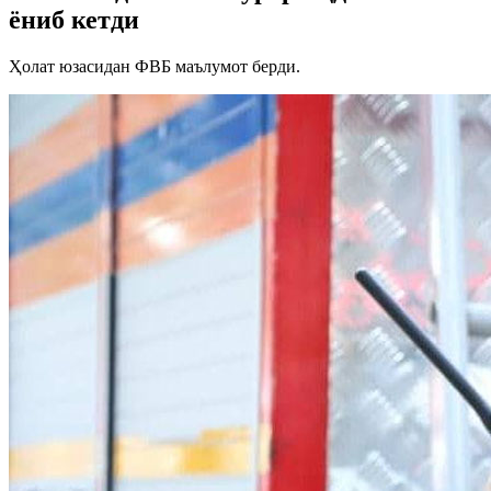
ёниб кетди
Ҳолат юзасидан ФВБ маълумот берди.