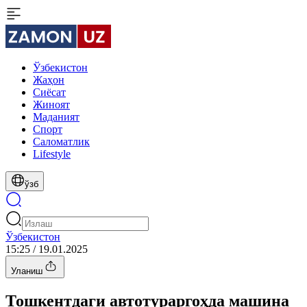
Ўзбекистон
Жаҳон
Сиёсат
Жиноят
Маданият
Спорт
Cаломатлик
Lifestyle
ўзб
Ўзбекистон
15:25 / 19.01.2025
Уланиш
Тошкентдаги автотураргоҳда машина