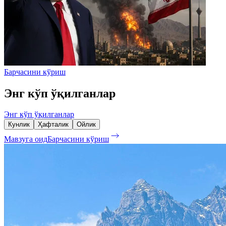
Барчасини кўриш
Энг кўп ўқилганлар
Энг кўп ўқилганлар
Кунлик
Ҳафталик
Ойлик
Мавзуга оид
Барчасини кўриш