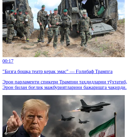
00:17
"Бизга бошқа театр керак эмас" — Ғолибаф Трампга
Эрон парламенти спикери Трампни таҳдидларни тўхтатиб,
Эрон билан боғлиқ мажбуриятларини бажаришга чақирди.