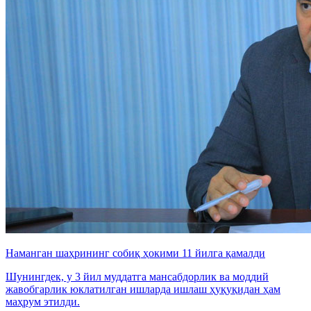
Наманган шаҳрининг собиқ ҳокими 11 йилга қамалди
Шунингдек, у 3 йил муддатга мансабдорлик ва моддий
жавобгарлик юклатилган ишларда ишлаш ҳуқуқидан ҳам
маҳрум этилди.