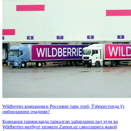
Wildberries компанияси Россияни тарк этиб, Ўзбекистонда ўз
омборларини очадими?
Компания тармоқларда тарқалган хабарларни рад этди ва
Wildberries матбуот хизмати Zamon.uz саволларига жавоб