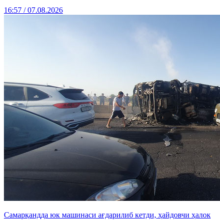
16:57 / 07.08.2026
Самарқандда юк машинаси ағдарилиб кетди, ҳайдовчи ҳалок