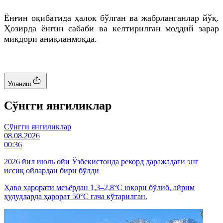
Ёнғин оқибатида ҳалок бўлган ва жабрланганлар йўқ.
Ҳозирда ёнғин сабаби ва келтирилган моддий зарар
миқдори аниқланмоқда.
Уланиш
Cўнгги янгиликлар
Cўнгги янгиликлар
08.08.2026
00:36
2026 йил июль ойи Ўзбекистонда рекорд даражадаги энг
иссиқ ойлардан бири бўлди
Ҳаво ҳарорати меъёрдан 1,3–2,8°C юқори бўлиб, айрим
ҳудудларда ҳарорат 50°C гача кўтарилган.