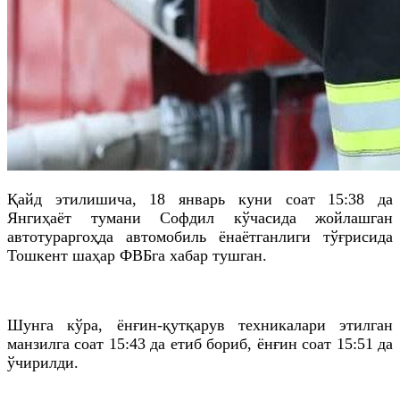
Қайд
этилишича
, 18 январь куни соат 15:38
да
Янгиҳаёт
тумани Софдил кўчасида жойлашган
автотураргоҳда автомобиль ёнаётганлиги тўғрисида
Тошкент шаҳар
ФВБга
хабар тушган.
Шунга кўра, ёнғин-қутқарув техникалари этилган
манзилга соат 15:43
да
етиб бориб, ёнғин соат 15:51
да
ўчирилди.