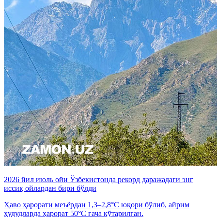
2026 йил июль ойи Ўзбекистонда рекорд даражадаги энг
иссиқ ойлардан бири бўлди
Ҳаво ҳарорати меъёрдан 1,3–2,8°C юқори бўлиб, айрим
ҳудудларда ҳарорат 50°C гача кўтарилган.