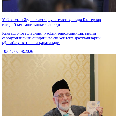
Ўзбекистон Журналистлар уюшмаси қошида Блогерлар
ижодий кенгаши ташкил этилди
Кенгаш блогерларнинг касбий ривожланиши, медиа
саводхонлигини ошириш ва ёш контент яратувчиларни
қўллаб-қувватлашга қаратилади.
19:04 / 07.08.2026