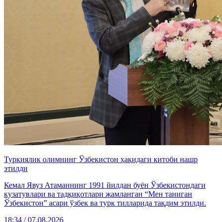
Туркиялик олимнинг Ўзбекистон ҳақидаги китоби нашр
этилди
Кемал Явуз Атаманнинг 1991 йилдан буён Ўзбекистондаги
кузатувлари ва тадқиқотлари жамланган “Мен таниган
Ўзбекистон” асари ўзбек ва турк тилларида тақдим этилди.
18:34 / 07.08.2026