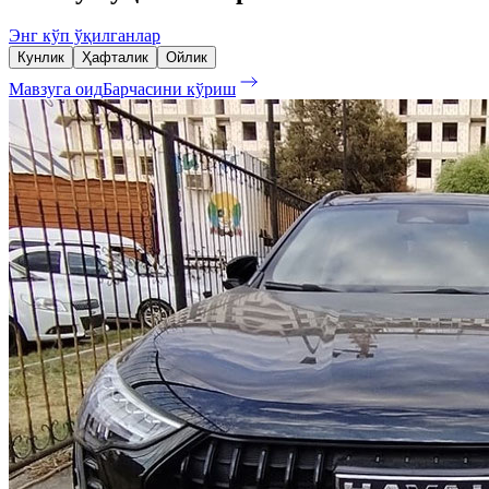
Энг кўп ўқилганлар
Кунлик
Ҳафталик
Ойлик
Мавзуга оид
Барчасини кўриш