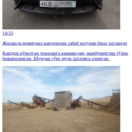
14:33
Жиззахда коммунал қарздорлик сабаб нотурар бино хатланди
Қарздор кўрилган чораларга қарамасдан, мажбуриятлар тўлиқ
бажарилмаган. Шундан сўнг мулк хатловга олинган.