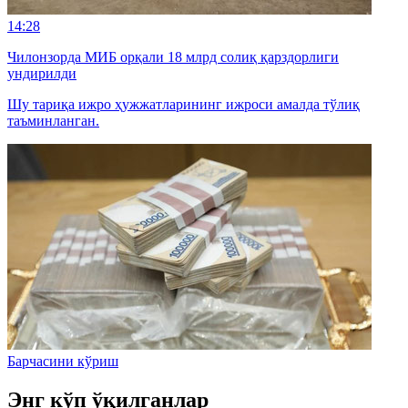
14:28
Чилонзорда МИБ орқали 18 млрд солиқ қарздорлиги
ундирилди
Шу тариқа ижро ҳужжатларининг ижроси амалда тўлиқ
таъминланган.
Барчасини кўриш
Энг кўп ўқилганлар