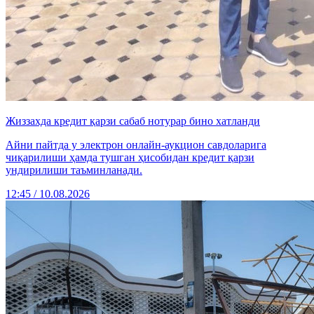
Жиззахда кредит қарзи сабаб нотурар бино хатланди
Айни пайтда у электрон онлайн-аукцион савдоларига
чиқарилиши ҳамда тушган ҳисобидан кредит қарзи
ундирилиши таъминланади.
12:45 / 10.08.2026