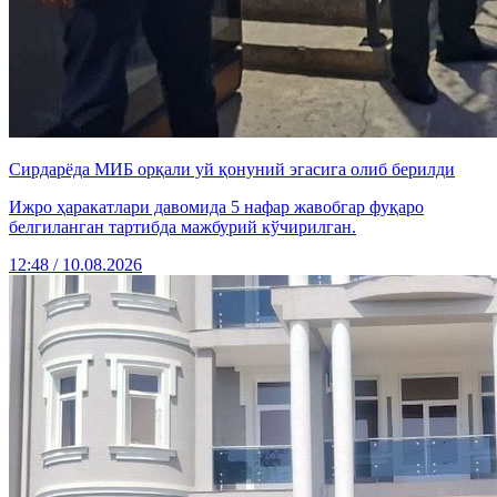
Сирдарёда МИБ орқали уй қонуний эгасига олиб берилди
Ижро ҳаракатлари давомида 5 нафар жавобгар фуқаро
белгиланган тартибда мажбурий кўчирилган.
12:48 / 10.08.2026