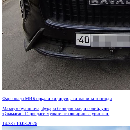
Фарғонада МИБ орқали қидирувдаги машина топилди
Маълум бўлишича, фуқаро банкдан кредит олиб, уни
тўламаган. Гаровдаги мулкни эса яширишга уринган.
14:38 / 10.08.2026