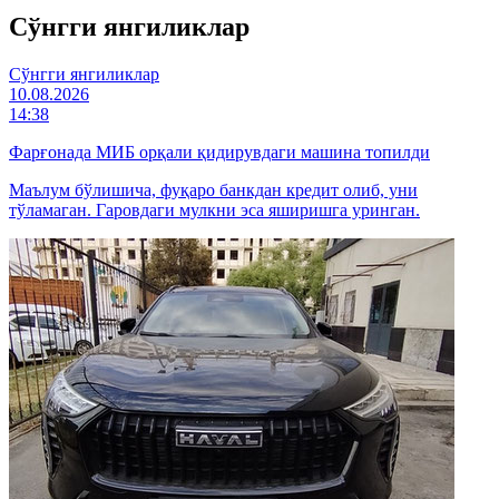
Cўнгги янгиликлар
Cўнгги янгиликлар
10.08.2026
14:38
Фарғонада МИБ орқали қидирувдаги машина топилди
Маълум бўлишича, фуқаро банкдан кредит олиб, уни
тўламаган. Гаровдаги мулкни эса яширишга уринган.