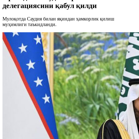
делегациясини қабул қилди
Мулоқотда Саудия билан яқиндан ҳамкорлик қилиш
муҳимлиги таъкидланди.