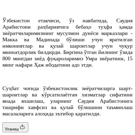
Ўзбекистон етакчиси, ўз навбатида, Саудия
Арабистони раҳбариятига бебаҳо туҳфа ҳамда
зиёратчиларимизнинг мусулмон дунёси марказлари -
Макка ва Мадинада бўлиши учун яратилган
имкониятлар ва қулай шароитлар учун чуқур
миннатдорлик билдирди. Биргина ўтган йилнинг ўзида
800 мингдан зиёд фуқароларимиз Умра зиёратини, 15
минг нафари Ҳаж ибодатини адо этди.
Суҳбат чоғида ўзбекистонлик зиёратчиларга шарт-
шароитлар ва кўрсатилаётган хизматлар сифатини
янада яхшилаш, уларнинг Саудия Арабистонига
ташрифи хавфсиз ва қулай бўлишини таъминлаш
масалаларига алоҳида эътибор қаратилди.
Уланиш