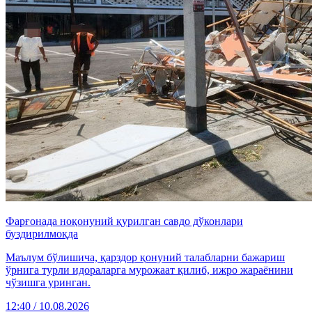
Фарғонада ноқонуний қурилган савдо дўконлари
буздирилмоқда
Маълум бўлишича, қарздор қонуний талабларни бажариш
ўрнига турли идораларга мурожаат қилиб, ижро жараёнини
чўзишга уринган.
12:40 / 10.08.2026