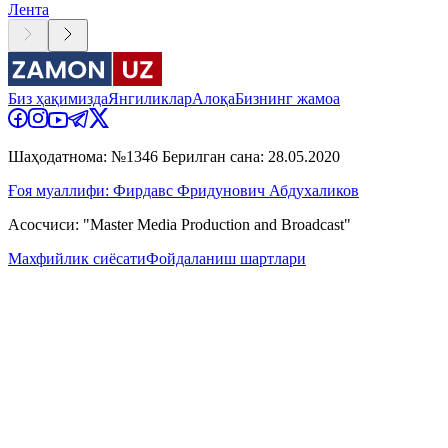
Лента
Биз ҳақимизда
Янгиликлар
Алоқа
Бизнинг жамоа
Шаҳодатнома: №1346 Берилган сана: 28.05.2020
Ғоя муаллифи: Фирдавс Фридунович Абдухаликов
Асосчиси: "Master Media Production and Broadcast"
Махфийлик сиёсати
Фойдаланиш шартлари