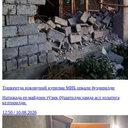
Тошкентда ноқонуний қурилма МИБ орқали буздирилди
Натижада ер майдони тўлиқ бўшатилди ҳамда асл ҳолатига
келтирилди.
12:50 / 10.08.2026