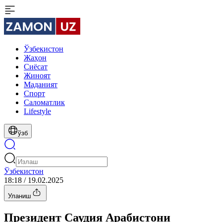
Ўзбекистон
Жаҳон
Сиёсат
Жиноят
Маданият
Спорт
Cаломатлик
Lifestyle
ўзб
Ўзбекистон
18:18 / 19.02.2025
Уланиш
Президент Саудия Арабистони