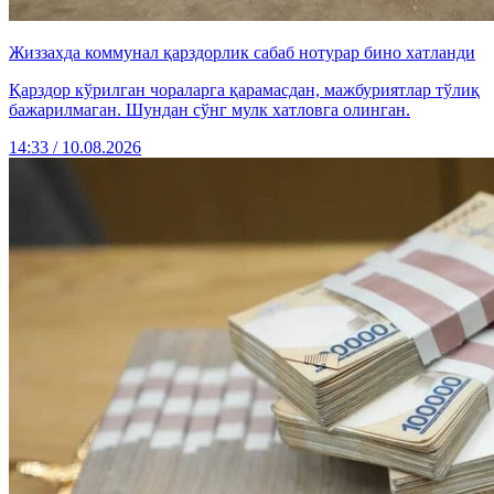
Жиззахда коммунал қарздорлик сабаб нотурар бино хатланди
Қарздор кўрилган чораларга қарамасдан, мажбуриятлар тўлиқ
бажарилмаган. Шундан сўнг мулк хатловга олинган.
14:33 / 10.08.2026