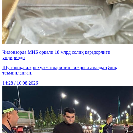
Чилонзорда МИБ орқали 18 млрд солиқ қарздорлиги
ундирилди
Шу тариқа ижро ҳужжатларининг ижроси амалда тўлиқ
таъминланган.
14:28 / 10.08.2026