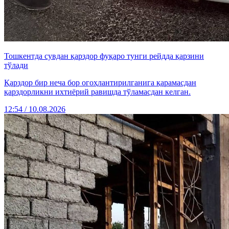
Тошкентда сувдан қарздор фуқаро тунги рейдда қарзини
тўлади
Қарздор бир неча бор огоҳлантирилганига қарамасдан
қарздорликни ихтиёрий равишда тўламасдан келган.
12:54 / 10.08.2026