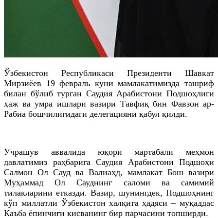
Ўзбекистон Республикаси Президенти Шавкат
Мирзиёев 19 февраль куни мамлакатимизда ташриф
билан бўлиб турган Саудия Арабистони Подшоҳлиги
ҳаж ва умра ишлари вазири Тавфиқ бин Фавзон ар-
Рабиа бошчилигидаги делегацияни қабул қилди.
Учрашув аввалида юқори мартабали меҳмон
давлатимиз раҳбарига Саудия Арабистони Подшоҳи
Салмон Ол Сауд ва Валиаҳд, мамлакат Бош вазири
Муҳаммад Ол Сауднинг саломи ва самимий
тилакларини етказди. Вазир, шунингдек, Подшоҳнинг
кўп миллатли Ўзбекистон халқига ҳадяси – муқаддас
Каъба ёпинчиғи кисванинг бир парчасини топширди.