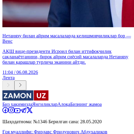
Нетаняху билан айрим масалаларда келишмовчиликлар бор —
Венс
АҚШ вице-президенти Исроил билан иттифоқчилик
сақланаётганини, бироқ айрим сиёсий масалаларда Нетаняху
билан қарашлар турлича эканини айтди.
11:04 / 06.08.2026
Лента
Биз ҳақимизда
Янгиликлар
Алоқа
Бизнинг жамоа
Шаҳодатнома: №1346 Берилган сана: 28.05.2020
Ғоя муаллифи: Фирдавс Фридунович Абдухаликов