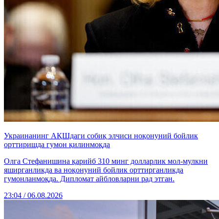
Украинанинг АҚШдаги собиқ элчиси ноқонуний бойлик
орттиришда гумон қилинмоқда
Олга Стефанишина қарийб 310 минг долларлик мол-мулкни
яширганликда ва ноқонуний бойлик орттирганликда
гумонланмоқда. Дипломат айбловларни рад этган.
23:04 / 06.08.2026