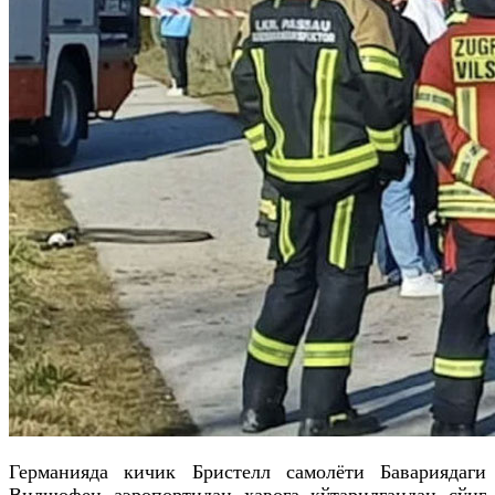
Германияда кичик Бристелл самолёти Бавариядаги
Вилшофен аэропортидан ҳавога кўтарилгандан сўнг