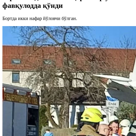
фавқулодда қўнди
Бортда икки нафар йўловчи бўлган.