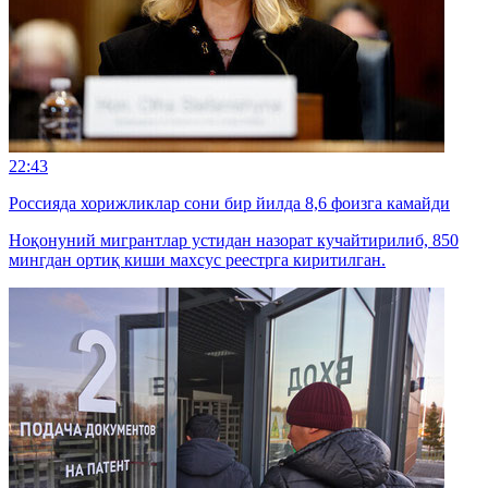
22:43
Россияда хорижликлар сони бир йилда 8,6 фоизга камайди
Ноқонуний мигрантлар устидан назорат кучайтирилиб, 850
мингдан ортиқ киши махсус реестрга киритилган.