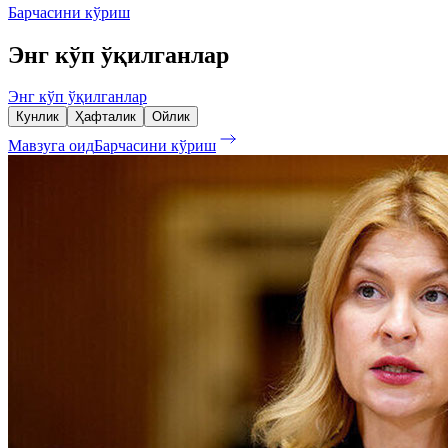
Барчасини кўриш
Энг кўп ўқилганлар
Энг кўп ўқилганлар
Кунлик
Ҳафталик
Ойлик
Мавзуга оид
Барчасини кўриш