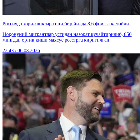
Россияда хорижликлар сони бир йилда 8,6 фоизга камайди
Ноқонуний мигрантлар устидан назорат кучайтирилиб, 850
мингдан ортиқ киши махсус реестрга киритилган.
22:43 / 06.08.2026