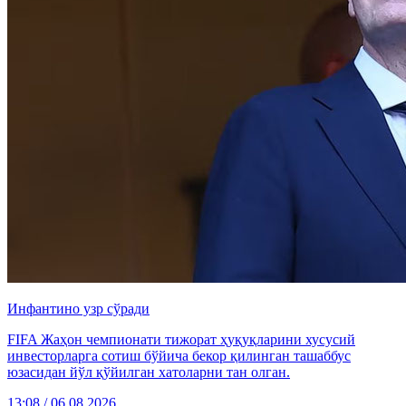
Инфантино узр сўради
FIFA Жаҳон чемпионати тижорат ҳуқуқларини хусусий
инвесторларга сотиш бўйича бекор қилинган ташаббус
юзасидан йўл қўйилган хатоларни тан олган.
13:08 / 06.08.2026