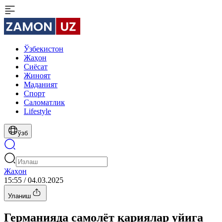
Ўзбекистон
Жаҳон
Сиёсат
Жиноят
Маданият
Спорт
Cаломатлик
Lifestyle
ўзб
Жаҳон
15:55 / 04.03.2025
Уланиш
Германияда самолёт қариялар уйига