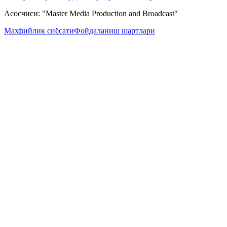
Асосчиси: "Master Media Production and Broadcast"
Махфийлик сиёсати
Фойдаланиш шартлари