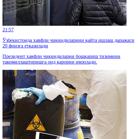
21:57
Ўзбекистонда хавфли чиқиндиларини қайта ишлаш даражаси
20 фоизга етказилади
Президент хавфли чиқиндиларни бошқариш тизимини
такомиллаштиришга оид қарорни имзолади.