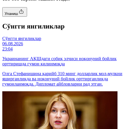
Уланиш
Cўнгги янгиликлар
Cўнгги янгиликлар
06.08.2026
23:04
Украинанинг АҚШдаги собиқ элчиси ноқонуний бойлик
орттиришда гумон қилинмоқда
Олга Стефанишина қарийб 310 минг долларлик мол-мулкни
яширганликда ва ноқонуний бойлик орттирганликда
гумонланмоқда. Дипломат айбловларни рад этган.