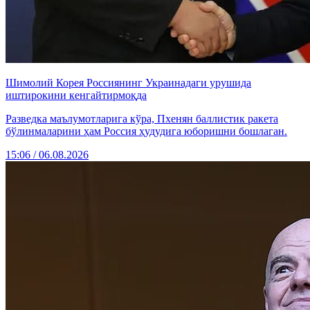
Шимолий Корея Россиянинг Украинадаги урушида
иштирокини кенгайтирмоқда
Разведка маълумотларига кўра, Пхенян баллистик ракета
бўлинмаларини ҳам Россия ҳудудига юборишни бошлаган.
15:06 / 06.08.2026