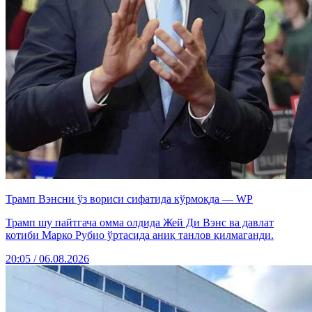
Трамп Вэнсни ўз вориси сифатида кўрмоқда — WP
Трамп шу пайтгача омма олдида Жей Ди Вэнс ва давлат
котиби Марко Рубио ўртасида аниқ танлов қилмаганди.
20:05 / 06.08.2026