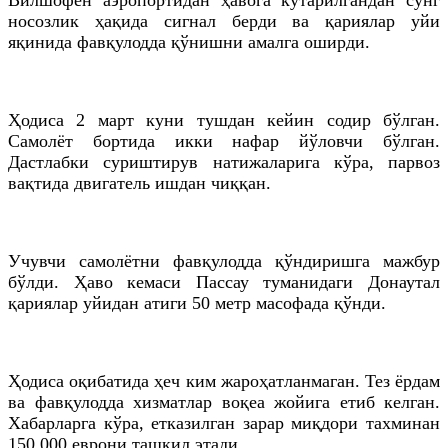
носозлик ҳақида сигнал берди ва қариялар уйи
яқинида фавқулодда қўнишни амалга оширди.
Ҳодиса 2 март куни тушдан кейин содир бўлган.
Самолёт бортида икки нафар йўловчи бўлган.
Дастлабки суриштирув натижаларига кўра, парвоз
вақтида двигатель ишдан чиққан.
Учувчи самолётни фавқулодда қўндиришга мажбур
бўлди. Ҳаво кемаси Пассау туманидаги Донаутал
қариялар уйидан атиги 50 метр масофада қўнди.
Ҳодиса оқибатида ҳеч ким жароҳатланмаган. Тез ёрдам
ва фавқулодда хизматлар воқеа жойига етиб келган.
Хабарларга кўра, етказилган зарар миқдори тахминан
150 000 еврони ташкил этади.