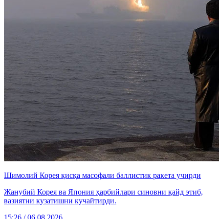
Шимолий Корея қисқа масофали баллистик ракета учирди
Жанубий Корея ва Япония ҳарбийлари синовни қайд этиб,
вазиятни кузатишни кучайтирди.
15:26 / 06.08.2026