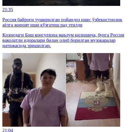
21:35
Россия байроғи туширилган пойандоз иши: ўзбекистонлик
аёлга жиноят иши қўзғатиш рад этилди
Қозондаги Бош консулхона маълум қилишича, бунга Россия
ваколатли идоралари билан олиб борилган музокаралар
натижасида эришилган.
21:04