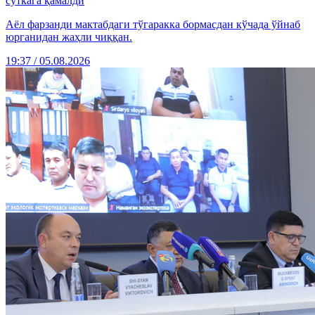
суткага қамалди
Аёл фарзанди мактабдаги тўгаракка бормасдан кўчада ўйнаб
юрганидан жаҳли чиққан.
19:37 / 05.08.2026