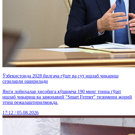
Ўзбекистонда 2028 йилгача гўшт ва сут ишлаб чиқариш
сезиларли оширилади
Янги лойиҳалар ҳисобига қўшимча 190 минг тонна гўшт
ишлаб чиқариш ва замонавий "Smart Fermer" тизимини жорий
этиш режалаштирилмоқда.
17:12 / 05.08.2026