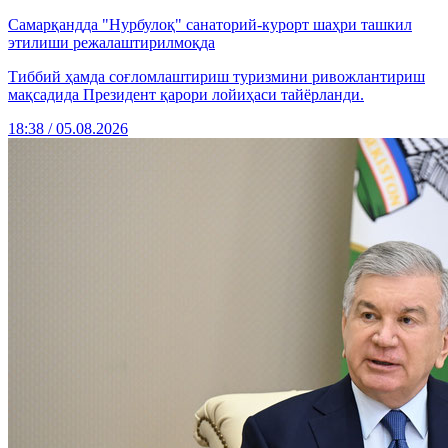
Самарқандда "Нурбулоқ" санаторий-курорт шаҳри ташкил
этилиши режалаштирилмоқда
Тиббий ҳамда соғломлаштириш туризмини ривожлантириш
мақсадида Президент қарори лойиҳаси тайёрланди.
18:38 / 05.08.2026