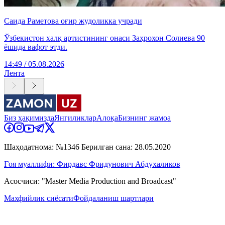
Саида Раметова оғир жудоликка учради
Ўзбекистон халқ артистининг онаси Заҳрохон Солиева 90
ёшида вафот этди.
14:49 / 05.08.2026
Лента
Биз ҳақимизда
Янгиликлар
Алоқа
Бизнинг жамоа
Шаҳодатнома: №1346 Берилган сана: 28.05.2020
Ғоя муаллифи: Фирдавс Фридунович Абдухаликов
Асосчиси: "Master Media Production and Broadcast"
Махфийлик сиёсати
Фойдаланиш шартлари