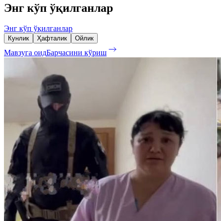
Энг кўп ўқилганлар
Энг кўп ўқилганлар
Кунлик
Ҳафталик
Ойлик
Мавзуга оид
Барчасини кўриш