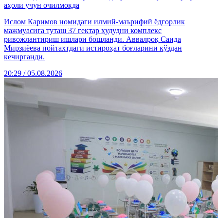
аҳоли учун очилмоқда
Ислом Каримов номидаги илмий-маърифий ёдгорлик
мажмуасига туташ 37 гектар ҳудудни комплекс
ривожлантириш ишлари бошланди. Аввалроқ Саида
Мирзиёева пойтахтдаги истироҳат боғларини кўздан
кечирганди.
20:29 / 05.08.2026