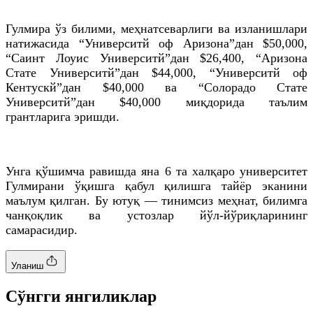
Гулмира ўз билими, меҳнатсеварлиги ва изланишлари
натижасида “Университй оф Аризона”дан $50,000,
“Саинт Лоуис Университй”дан $26,400, “Аризона
Стате Университй”дан $44,000, “Университй оф
Кентускй”дан $40,000 ва “Солорадо Стате
Университй”дан $40,000 миқдорида таълим
грантларига эришди.
Унга қўшимча равишда яна 6 та халқаро университет
Гулмирани ўқишга қабул қилишга тайёр эканини
маълум қилган. Бу ютуқ — тинимсиз меҳнат, билимга
чанқоқлик ва устозлар йўл-йўриқларининг
самарасидир.
Уланиш
Cўнгги янгиликлар