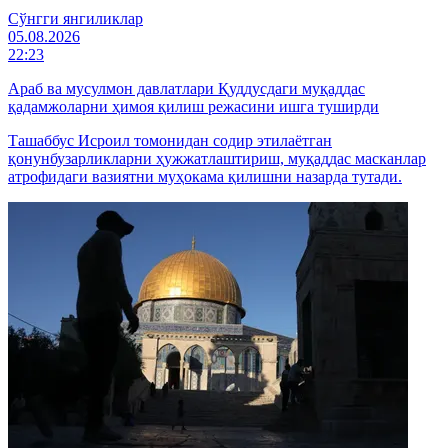
Cўнгги янгиликлар
05.08.2026
22:23
Араб ва мусулмон давлатлари Қуддусдаги муқаддас
қадамжоларни ҳимоя қилиш режасини ишга туширди
Ташаббус Исроил томонидан содир этилаётган
қонунбузарликларни ҳужжатлаштириш, муқаддас масканлар
атрофидаги вазиятни муҳокама қилишни назарда тутади.