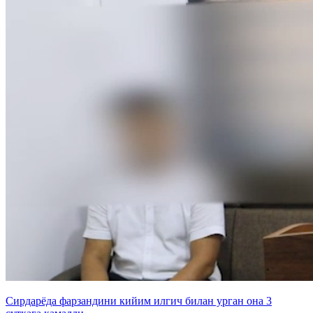
Сирдарёда фарзандини кийим илгич билан урган она 3