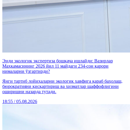
Энди экологик экспертиза бошқача ишлайди: Вазирлар
Маҳкамасининг 2026 йил 11 майдаги 234-сон қарори
нималарни ўзгартирди?
Янги тартиб лойиҳаларни экологик хавфига қараб баҳолаш,
бюрократияни қисқартириш ва хизматлар шаффофлигини
оширишни назарда тутади.
18:55 / 05.08.2026