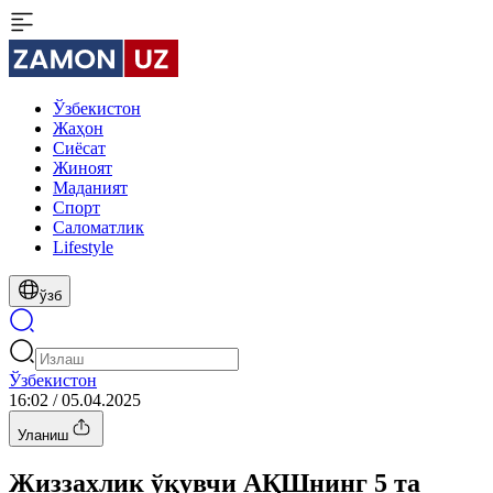
Ўзбекистон
Жаҳон
Сиёсат
Жиноят
Маданият
Спорт
Cаломатлик
Lifestyle
ўзб
Ўзбекистон
16:02 / 05.04.2025
Уланиш
Жиззахлик ўқувчи АҚШнинг 5 та