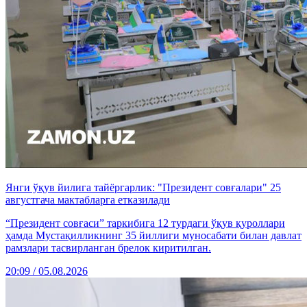
Янги ўқув йилига тайёргарлик: "Президент совғалари" 25
августгача мактабларга етказилади
“Президент совғаси” таркибига 12 турдаги ўқув қуроллари
ҳамда Мустақилликнинг 35 йиллиги муносабати билан давлат
рамзлари тасвирланган брелок киритилган.
20:09 / 05.08.2026