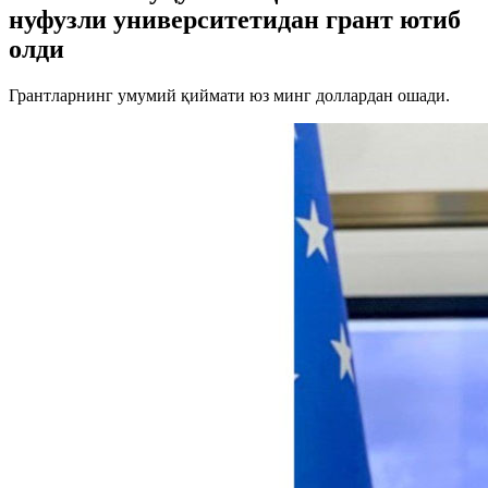
нуфузли университетидан грант ютиб
олди
Грантларнинг умумий қиймати юз минг доллардан ошади.