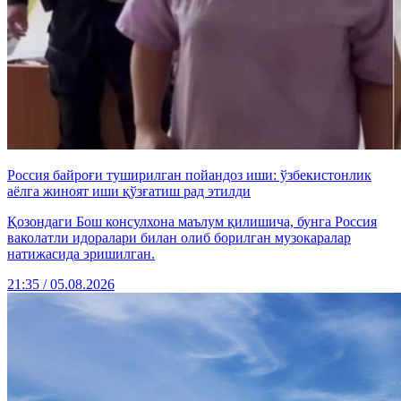
Россия байроғи туширилган пойандоз иши: ўзбекистонлик
аёлга жиноят иши қўзғатиш рад этилди
Қозондаги Бош консулхона маълум қилишича, бунга Россия
ваколатли идоралари билан олиб борилган музокаралар
натижасида эришилган.
21:35 / 05.08.2026