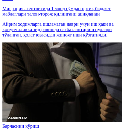
Миграция агентлигида 1 млрд сўмдан ортиқ бюджет
маблағлари талон-торож қилингани аниқланди
Айрим ходимларга ишламаган даври учун иш ҳақи ва
қонунчиликка зид равишда рағбатлантириш пуллари
тўланган, ҳолат юзасидан жиноят иши қўзғатилди.
Барчасини кўриш