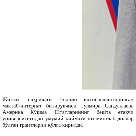
Жиззах шаҳридаги 1-сонли ихтисослаштирилган
мактаб-интернат битирувчиси Гулмира Сағдуллаева
Америка Қўшма Штатларининг бешта етакчи
университетидан умумий қиймати юз минглаб доллар
бўлган грантларни қўлга киритди.