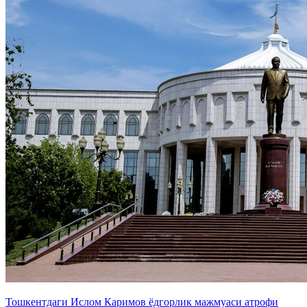
Тошкентдаги Ислом Каримов ёдгорлик мажмуаси атрофи