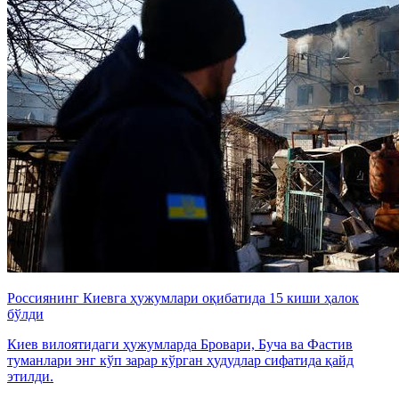
Россиянинг Киевга ҳужумлари оқибатида 15 киши ҳалок
бўлди
Киев вилоятидаги ҳужумларда Бровари, Буча ва Фастив
туманлари энг кўп зарар кўрган ҳудудлар сифатида қайд
этилди.