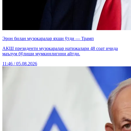
Эрон билан музокаралар яхши ўтди — Трамп
АҚШ президенти музокаралар натижалари 48 соат ичида
маълум бўлиши мумкинлигини айтди.
11:46 / 05.08.2026