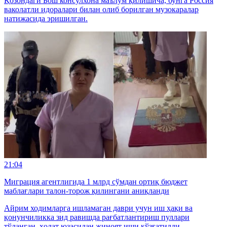
Қозондаги Бош консулхона маълум қилишича, бунга Россия
ваколатли идоралари билан олиб борилган музокаралар
натижасида эришилган.
21:04
Миграция агентлигида 1 млрд сўмдан ортиқ бюджет
маблағлари талон-торож қилингани аниқланди
Айрим ходимларга ишламаган даври учун иш ҳақи ва
қонунчиликка зид равишда рағбатлантириш пуллари
тўланган, ҳолат юзасидан жиноят иши қўзғатилди.