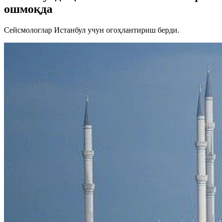
ошмоқда
Сейсмологлар Истанбул учун огоҳлантириш берди.