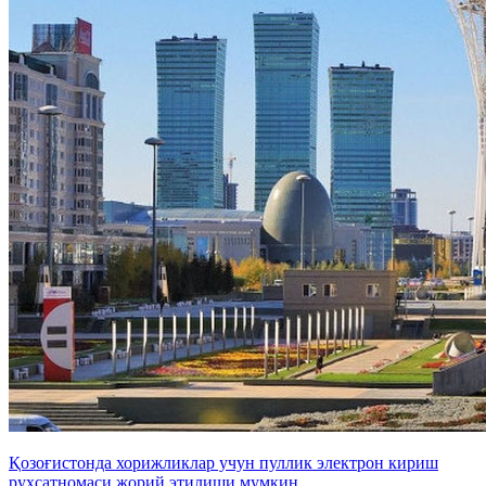
Қозоғистонда хорижликлар учун пуллик электрон кириш
рухсатномаси жорий этилиши мумкин