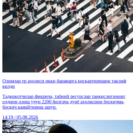
Олимлар ер аҳолиси икки бараварга қисқартиришни таклиф
қилди
Тадқиқотчилар фикрича, табиий ресурслар танқислигининг
олдини олиш учун 2200 йилгача дунё аҳолисини босқичма-
босқич камайтириш зарур.
14:19 / 05.08.2026