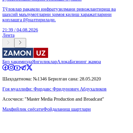
Тўловлар рақамли инфратузилмани ривожлантириш ва
шахсий маълумотларни ҳимоя қилиш харажатларини
қоплашга йўналтирилади.
21:39 / 04.08.2026
Лента
Биз ҳақимизда
Янгиликлар
Алоқа
Бизнинг жамоа
Шаҳодатнома: №1346 Берилган сана: 28.05.2020
Ғоя муаллифи: Фирдавс Фридунович Абдухаликов
Асосчиси: "Master Media Production and Broadcast"
Махфийлик сиёсати
Фойдаланиш шартлари