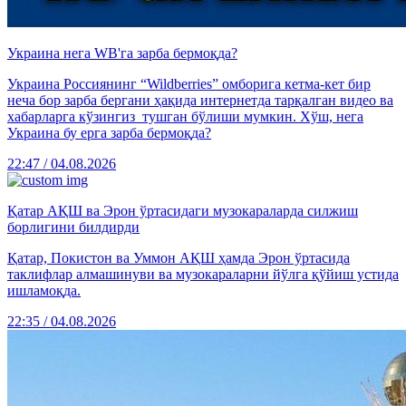
Украина нега WB'га зарба бермоқда?
Украина Россиянинг “Wildberries” омборига кетма-кет бир
неча бор зарба бергани ҳақида интернетда тарқалган видео ва
хабарларга кўзингиз тушган бўлиши мумкин. Хўш, нега
Украина бу ерга зарба бермоқда?
22:47 / 04.08.2026
Қатар АҚШ ва Эрон ўртасидаги музокараларда силжиш
борлигини билдирди
Қатар, Покистон ва Уммон АҚШ ҳамда Эрон ўртасида
таклифлар алмашинуви ва музокараларни йўлга қўйиш устида
ишламоқда.
22:35 / 04.08.2026