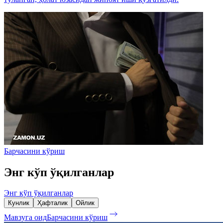
Барчасини кўриш
Энг кўп ўқилганлар
Энг кўп ўқилганлар
Кунлик
Ҳафталик
Ойлик
Мавзуга оид
Барчасини кўриш