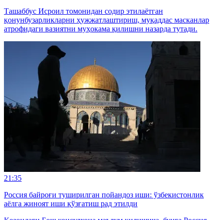
Ташаббус Исроил томонидан содир этилаётган
қонунбузарликларни ҳужжатлаштириш, муқаддас масканлар
атрофидаги вазиятни муҳокама қилишни назарда тутади.
21:35
Россия байроғи туширилган пойандоз иши: ўзбекистонлик
аёлга жиноят иши қўзғатиш рад этилди