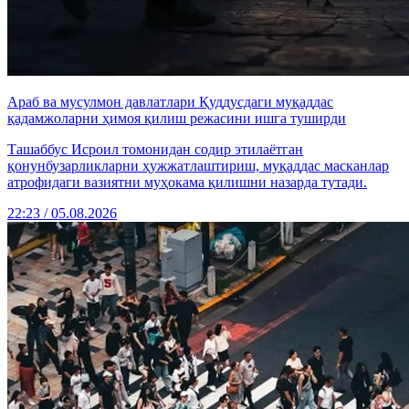
Араб ва мусулмон давлатлари Қуддусдаги муқаддас
қадамжоларни ҳимоя қилиш режасини ишга туширди
Ташаббус Исроил томонидан содир этилаётган
қонунбузарликларни ҳужжатлаштириш, муқаддас масканлар
атрофидаги вазиятни муҳокама қилишни назарда тутади.
22:23 / 05.08.2026