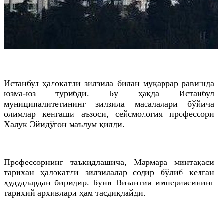
Истанбул ҳалокатли зилзила билан муқаррар равишда
юзма-юз турибди. Бу ҳақда Истанбул
муниципалитетининг зилзила масалалари бўйича
олимлар кенгаши аъзоси, сейсмология профессори
Халук Эйидўғон маълум қилди.
Профессорнинг таъкидлашича, Мармара минтақаси
тарихан ҳалокатли зилзилалар содир бўлиб келган
ҳудудлардан биридир. Буни Византия империясининг
тарихий архивлари ҳам тасдиқлайди.