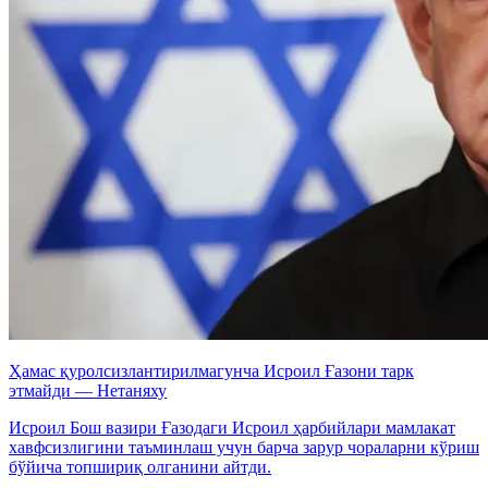
Ҳамас қуролсизлантирилмагунча Исроил Ғазони тарк
этмайди — Нетаняху
Исроил Бош вазири Ғазодаги Исроил ҳарбийлари мамлакат
хавфсизлигини таъминлаш учун барча зарур чораларни кўриш
бўйича топшириқ олганини айтди.