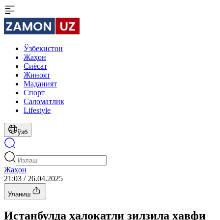
Ўзбекистон
Жаҳон
Сиёсат
Жиноят
Маданият
Спорт
Cаломатлик
Lifestyle
ўзб
Жаҳон
21:03 / 26.04.2025
Уланиш
Истанбулда ҳалокатли зилзила хавфи