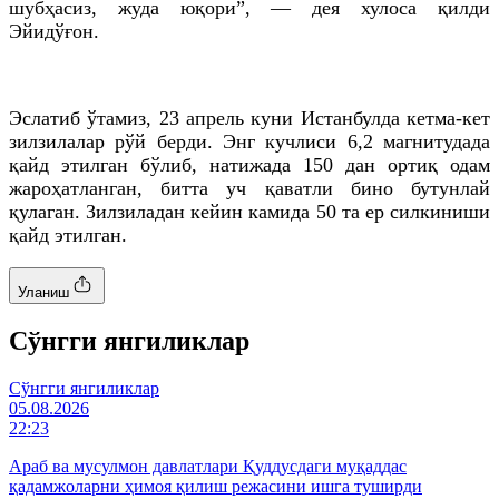
шубҳасиз, жуда юқори”, — дея хулоса қилди
Эйидўғон.
Эслатиб ўтамиз, 23 апрель куни Истанбулда кетма-кет
зилзилалар рўй берди. Энг кучлиси 6,2 магнитудада
қайд этилган бўлиб, натижада 150 дан ортиқ одам
жароҳатланган, битта уч қаватли бино бутунлай
қулаган. Зилзиладан кейин камида 50 та ер силкиниши
қайд этилган.
Уланиш
Cўнгги янгиликлар
Cўнгги янгиликлар
05.08.2026
22:23
Араб ва мусулмон давлатлари Қуддусдаги муқаддас
қадамжоларни ҳимоя қилиш режасини ишга туширди