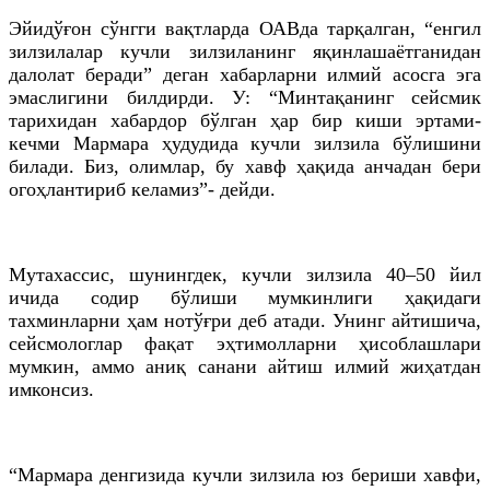
Эйидўғон сўнгги вақтларда ОАВда тарқалган, “енгил
зилзилалар кучли зилзиланинг яқинлашаётганидан
далолат беради” деган хабарларни илмий асосга эга
эмаслигини билдирди. У: “Минтақанинг сейсмик
тарихидан хабардор бўлган ҳар бир киши эртами-
кечми Мармара ҳудудида кучли зилзила бўлишини
билади. Биз, олимлар, бу хавф ҳақида анчадан бери
огоҳлантириб келамиз”- дейди.
Мутахассис, шунингдек, кучли зилзила 40–50 йил
ичида содир бўлиши мумкинлиги ҳақидаги
тахминларни ҳам нотўғри деб атади. Унинг айтишича,
сейсмологлар фақат эҳтимолларни ҳисоблашлари
мумкин, аммо аниқ санани айтиш илмий жиҳатдан
имконсиз.
“Мармара денгизида кучли зилзила юз бериши хавфи,