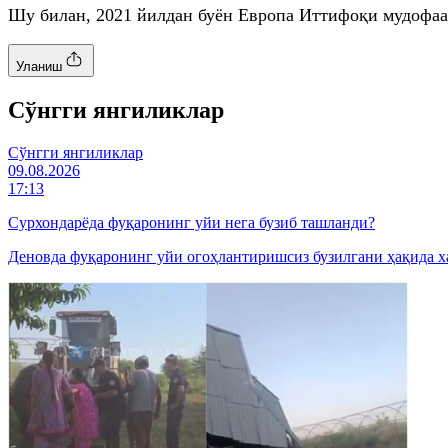
Шу билан, 2021 йилдан буён Европа Иттифоқи мудофаа 
Уланиш
Cўнгги янгиликлар
Cўнгги янгиликлар
09.08.2026
17:13
Сурхондарёда фуқаронинг уйи нега бузиб ташланди?
Деновда фуқаронинг уйи огоҳлантиришсиз бузилгани ҳақида х