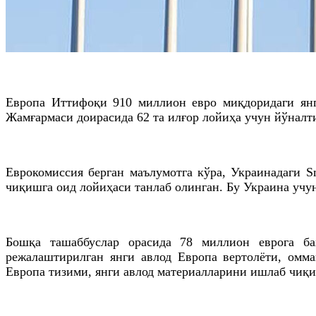
Европа Иттифоқи 910 миллион евро миқдоридаги янг
Жамғармаси доирасида 62 та илғор лойиҳа учун йўнал
Еврокомиссия берган маълумотга кўра, Украинадаги 
чиқишга оид лойиҳаси танлаб олинган. Бу Украина учу
Бошқа ташаббуслар орасида 78 миллион еврога ба
режалаштирилган янги авлод Европа вертолёти, омм
Европа тизими, янги авлод материалларини ишлаб чиқ