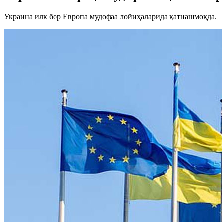
Украина илк бор Европа мудофаа лойиҳаларида қатнашмоқда.