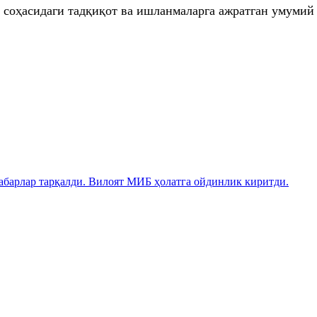
соҳасидаги тадқиқот ва ишланмаларга ажратган умумий 
абарлар тарқалди. Вилоят МИБ ҳолатга ойдинлик киритди.