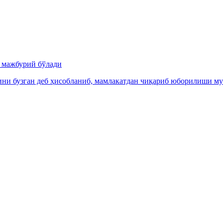
и мажбурий бўлади
ни бузган деб ҳисобланиб, мамлакатдан чиқариб юборилиши м