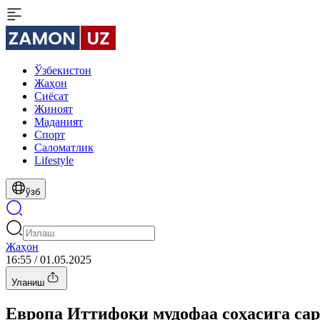
Ўзбекистон
Жаҳон
Сиёсат
Жиноят
Маданият
Спорт
Cаломатлик
Lifestyle
ўзб
Жаҳон
16:55 / 01.05.2025
Уланиш
Европа Иттифоқи мудофаа соҳасига са