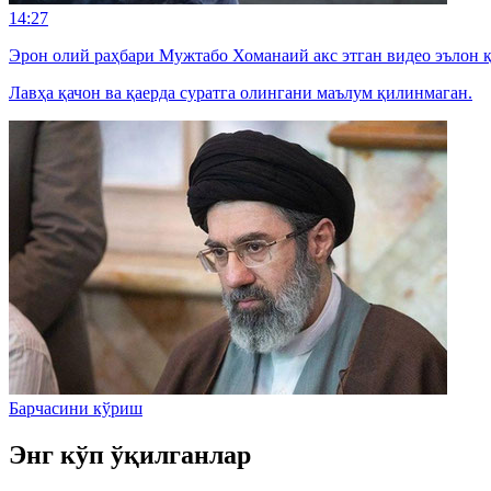
14:27
Эрон олий раҳбари Мужтабо Хоманаий акс этган видео эълон 
Лавҳа қачон ва қаерда суратга олингани маълум қилинмаган.
Барчасини кўриш
Энг кўп ўқилганлар