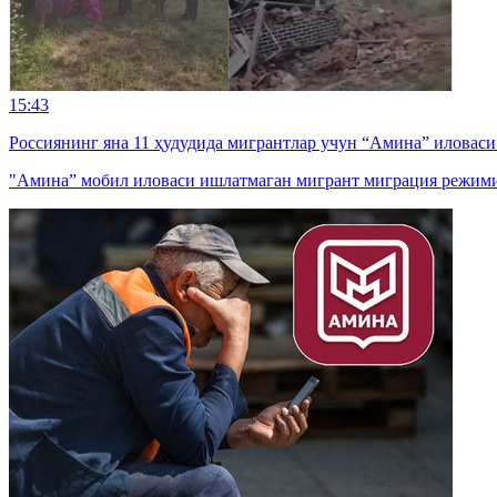
15:43
Россиянинг яна 11 ҳудудида мигрантлар учун “Амина” иловас
"Амина” мобил иловаси ишлатмаган мигрант миграция режими