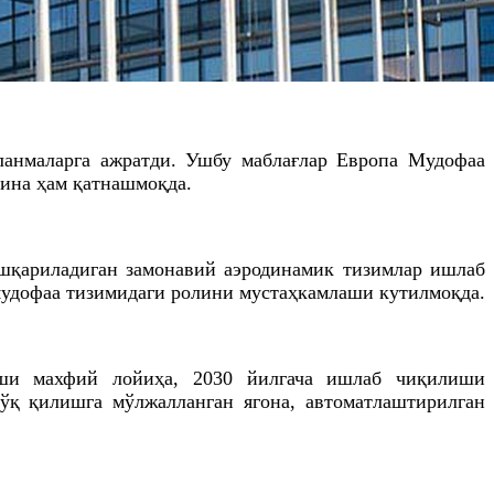
ланмаларга ажратди. Ушбу маблағлар Европа Мудофаа
аина ҳам қатнашмоқда.
ошқариладиган замонавий аэродинамик тизимлар ишлаб
 мудофаа тизимидаги ролини мустаҳкамлаши кутилмоқда.
арши махфий лойиҳа, 2030 йилгача ишлаб чиқилиши
ўқ қилишга мўлжалланган ягона, автоматлаштирилган