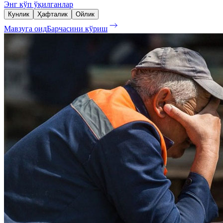
Энг кўп ўқилганлар
Кунлик
Ҳафталик
Ойлик
Мавзуга оид
Барчасини кўриш