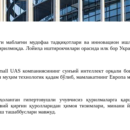
и маблағни мудофаа тадқиқотлари ва инновацион иш
тирилмоқда. Лойиҳа иштирокчилари орасида илк бор Укр
Small UAS компаниясининг сунъий интеллект орқали б
н муҳим технологик қадам бўлиб, мамлакатнинг Европа
ҳоланган гипертовушли учувчисиз қурилмаларга қ
авий қирғин қуролларидан ҳимоя тизимлари, минани й
иш ташаббуслари мавжуд.