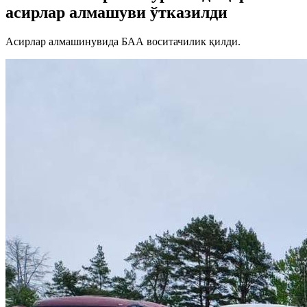
асирлар алмашуви ўтказилди
Асирлар алмашинувида БАА воситачилик қилди.