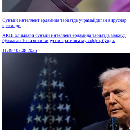
Сунъий интеллект ёрдамида табиатда учрамайдиган вируслар
яратилди
АҚШ олимлари сунъий интеллект ёрдамида табиатда мавжуд
бўлмаган 16 та янги вирусни яратишга муваффақ бўлди.
11:39 / 07.08.2026