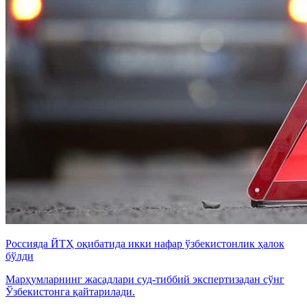
Россияда ЙТҲ оқибатида икки нафар ўзбекистонлик ҳалок
бўлди
Марҳумларнинг жасадлари суд-тиббий экспертизадан сўнг
Ўзбекистонга қайтарилади.