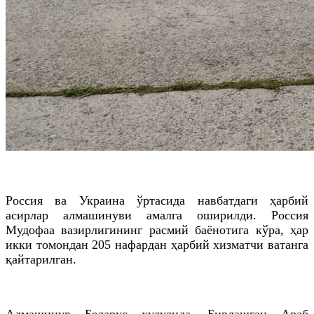
Россия ва Украина ўртасида навбатдаги ҳарбий
асирлар алмашинуви амалга оширилди. Россия
Мудофаа вазирлигининг расмий баёнотига кўра, ҳар
икки томондан 205 нафардан ҳарбий хизматчи ватанга
қайтарилган.
Алмашинув Беларус ҳудудида, Бирлашган Араб