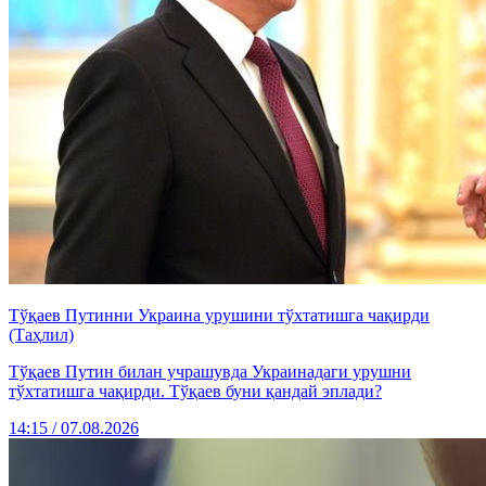
Тўқаев Путинни Украина урушини тўхтатишга чақирди
(Таҳлил)
Тўқаев Путин билан учрашувда Украинадаги урушни
тўхтатишга чақирди. Тўқаев буни қандай эплади?
14:15 / 07.08.2026