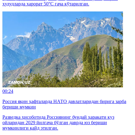
ҳудудларда ҳарорат 50°C гача кўтарилган.
00:24
Россия яқин ҳафталарда НАТО давлатларидан бирига зарба
бериши мумкин
Разведка ҳисоботида Россиянинг бундай ҳаракати куз
ойларидан 2029 йилгача бўлган даврда юз бериши
мумкинлиги қайд этилган.