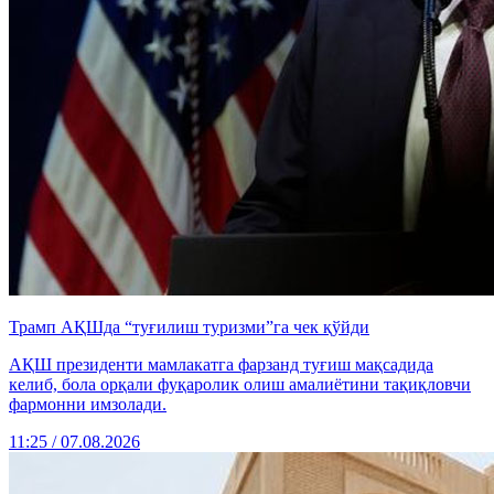
Трамп АҚШда “туғилиш туризми”га чек қўйди
АҚШ президенти мамлакатга фарзанд туғиш мақсадида
келиб, бола орқали фуқаролик олиш амалиётини тақиқловчи
фармонни имзолади.
11:25 / 07.08.2026