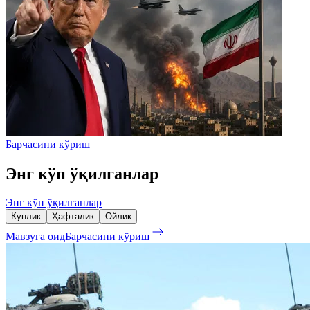
Барчасини кўриш
Энг кўп ўқилганлар
Энг кўп ўқилганлар
Кунлик
Ҳафталик
Ойлик
Мавзуга оид
Барчасини кўриш