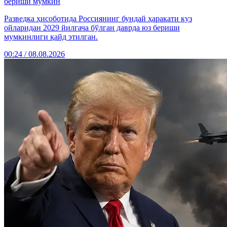
бериши мумкин
Разведка ҳисоботида Россиянинг бундай ҳаракати куз
ойларидан 2029 йилгача бўлган даврда юз бериши
мумкинлиги қайд этилган.
00:24 / 08.08.2026