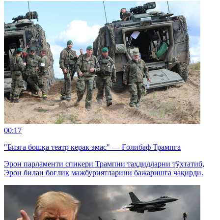
00:17
"Бизга бошқа театр керак эмас" — Ғолибаф Трампга
Эрон парламенти спикери Трампни таҳдидларни тўхтатиб,
Эрон билан боғлиқ мажбуриятларини бажаришга чақирди.