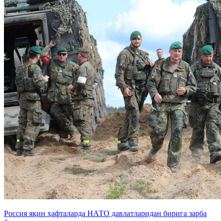
Россия яқин ҳафталарда НАТО давлатларидан бирига зарба