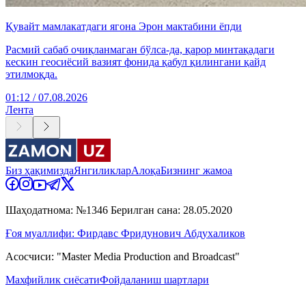
Қувайт мамлакатдаги ягона Эрон мактабини ёпди
Расмий сабаб очиқланмаган бўлса-да, қарор минтақадаги
кескин геосиёсий вазият фонида қабул қилингани қайд
этилмоқда.
01:12 / 07.08.2026
Лента
Биз ҳақимизда
Янгиликлар
Алоқа
Бизнинг жамоа
Шаҳодатнома: №1346 Берилган сана: 28.05.2020
Ғоя муаллифи: Фирдавс Фридунович Абдухаликов
Асосчиси: "Master Media Production and Broadcast"
Махфийлик сиёсати
Фойдаланиш шартлари