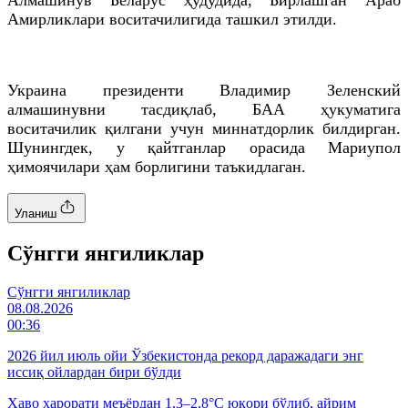
Амирликлари воситачилигида ташкил этилди.
Украина президенти Владимир Зеленский
алмашинувни тасдиқлаб, БАА ҳукуматига
воситачилик қилгани учун миннатдорлик билдирган.
Шунингдек, у қайтганлар орасида Мариупол
ҳимоячилари ҳам борлигини таъкидлаган.
Уланиш
Cўнгги янгиликлар
Cўнгги янгиликлар
08.08.2026
00:36
2026 йил июль ойи Ўзбекистонда рекорд даражадаги энг
иссиқ ойлардан бири бўлди
Ҳаво ҳарорати меъёрдан 1,3–2,8°C юқори бўлиб, айрим