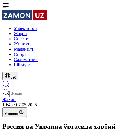
Ўзбекистон
Жаҳон
Сиёсат
Жиноят
Маданият
Спорт
Cаломатлик
Lifestyle
ўзб
Жаҳон
19:43 / 07.05.2025
Уланиш
Россия ва Украина ўртасида ҳарбий