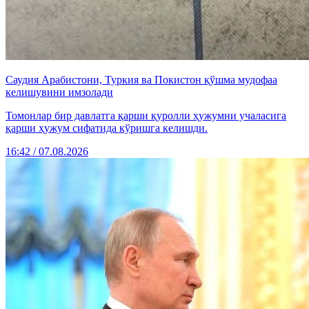
Саудия Арабистони, Туркия ва Покистон қўшма мудофаа
келишувини имзолади
Томонлар бир давлатга қарши қуролли ҳужумни учаласига
қарши ҳужум сифатида кўришга келишди.
16:42 / 07.08.2026