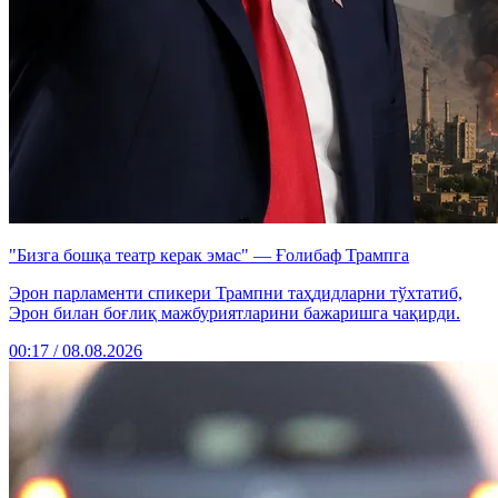
"Бизга бошқа театр керак эмас" — Ғолибаф Трампга
Эрон парламенти спикери Трампни таҳдидларни тўхтатиб,
Эрон билан боғлиқ мажбуриятларини бажаришга чақирди.
00:17 / 08.08.2026