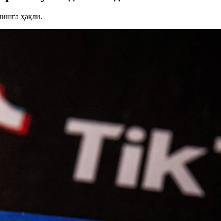
лишга ҳақли.