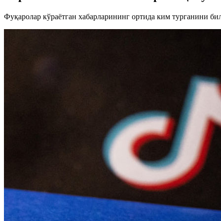
Фуқаролар кўраётган хабарларининг ортида ким турганини би