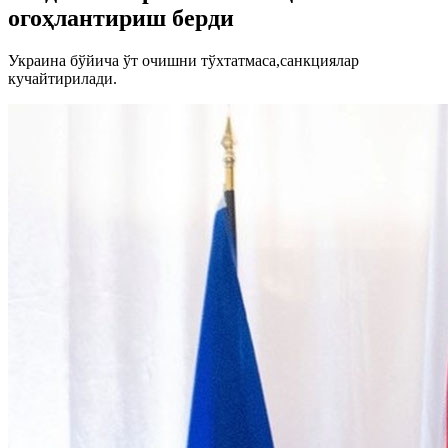
огоҳлантириш берди
Украина бўйича ўт очишни тўхтатмаса,санкциялар
кучайтирилади.