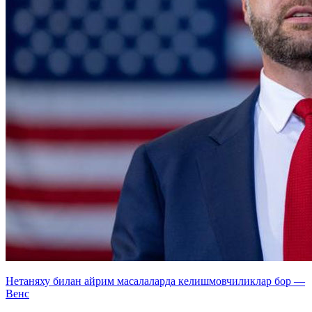
Нетаняху билан айрим масалаларда келишмовчиликлар бор —
Венс