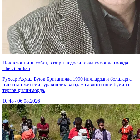
Покистоннинг собиқ вазири педофилияда гумонланмоқда —
The Guardian
Рухсар Аҳмад Буюк Британияда 1990 йиллардаги болаларга
нисбатан жинсий зўравонлик ва одам савдоси иши бўйича
тергов қилинмоқда.
10:48 / 06.08.2026