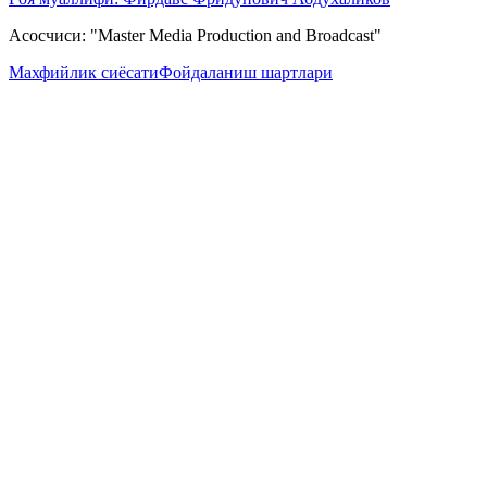
Асосчиси: "Master Media Production and Broadcast"
Махфийлик сиёсати
Фойдаланиш шартлари