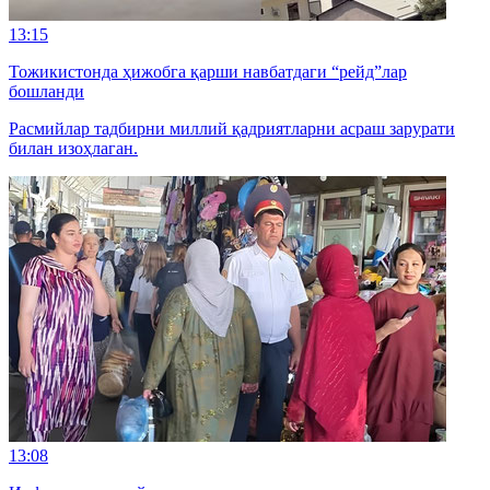
13:15
Тожикистонда ҳижобга қарши навбатдаги “рейд”лар
бошланди
Расмийлар тадбирни миллий қадриятларни асраш зарурати
билан изоҳлаган.
13:08