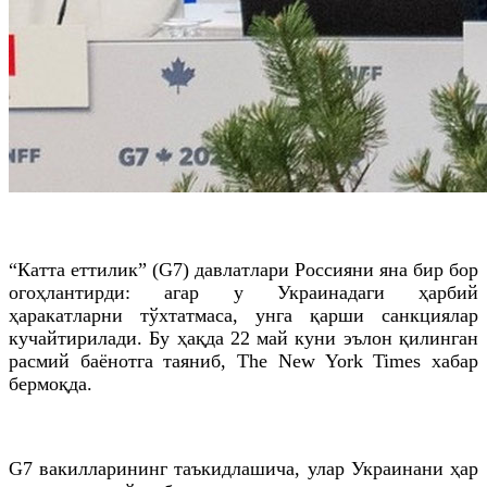
“Катта еттилик” (G7) давлатлари Россияни яна бир бор
огоҳлантирди: агар у Украинадаги ҳарбий
ҳаракатларни тўхтатмаса, унга қарши санкциялар
кучайтирилади. Бу ҳақда 22 май куни эълон қилинган
расмий баёнотга таяниб, The New York Times хабар
бермоқда.
G7 вакилларининг таъкидлашича, улар Украинани ҳар