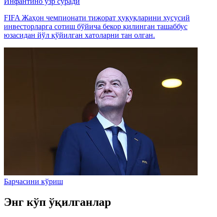
Инфантино узр сўради
FIFA Жаҳон чемпионати тижорат ҳуқуқларини хусусий
инвесторларга сотиш бўйича бекор қилинган ташаббус
юзасидан йўл қўйилган хатоларни тан олган.
Барчасини кўриш
Энг кўп ўқилганлар