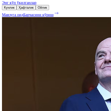
Энг кўп ўқилганлар
Кунлик
Ҳафталик
Ойлик
Мавзуга оид
Барчасини кўриш