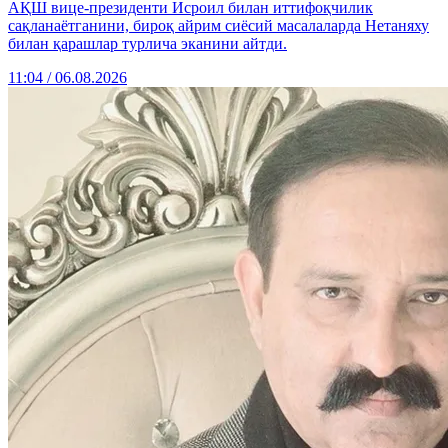
АҚШ вице-президенти Исроил билан иттифоқчилик
сақланаётганини, бироқ айрим сиёсий масалаларда Нетаняху
билан қарашлар турлича эканини айтди.
11:04 / 06.08.2026