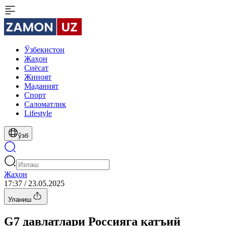
Ўзбекистон
Жаҳон
Сиёсат
Жиноят
Маданият
Спорт
Cаломатлик
Lifestyle
ўзб
Жаҳон
17:37 / 23.05.2025
Уланиш
G7 давлатлари Россияга қатъий