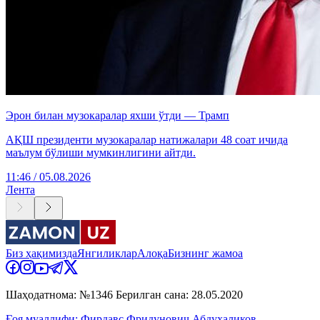
Эрон билан музокаралар яхши ўтди — Трамп
АҚШ президенти музокаралар натижалари 48 соат ичида
маълум бўлиши мумкинлигини айтди.
11:46 / 05.08.2026
Лента
Биз ҳақимизда
Янгиликлар
Алоқа
Бизнинг жамоа
Шаҳодатнома: №1346 Берилган сана: 28.05.2020
Ғоя муаллифи: Фирдавс Фридунович Абдухаликов