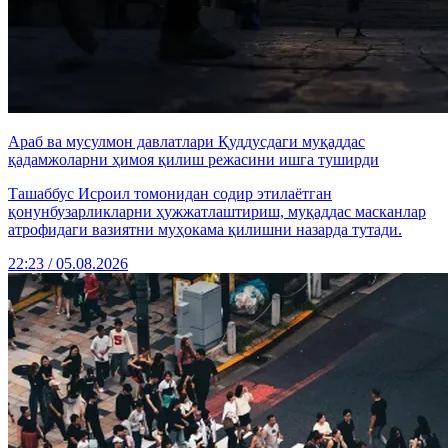
Араб ва мусулмон давлатлари Қуддусдаги муқаддас
қадамжоларни ҳимоя қилиш режасини ишга туширди
Ташаббус Исроил томонидан содир этилаётган
қонунбузарликларни ҳужжатлаштириш, муқаддас масканлар
атрофидаги вазиятни муҳокама қилишни назарда тутади.
22:23 / 05.08.2026