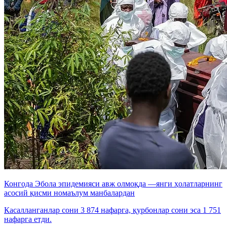
Конгода Эбола эпидемияси авж олмоқда —янги ҳолатларнинг
асосий қисми номаълум манбалардан
Касалланганлар сони 3 874 нафарга, қурбонлар сони эса 1 751
нафарга етди.