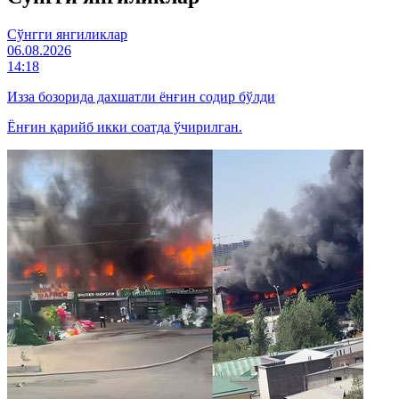
Cўнгги янгиликлар
06.08.2026
14:18
Изза бозорида дахшатли ёнғин содир бўлди
Ёнғин қарийб икки соатда ўчирилган.