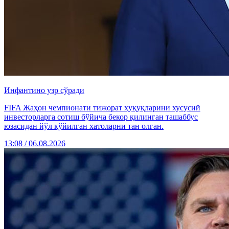
Инфантино узр сўради
FIFA Жаҳон чемпионати тижорат ҳуқуқларини хусусий
инвесторларга сотиш бўйича бекор қилинган ташаббус
юзасидан йўл қўйилган хатоларни тан олган.
13:08 / 06.08.2026