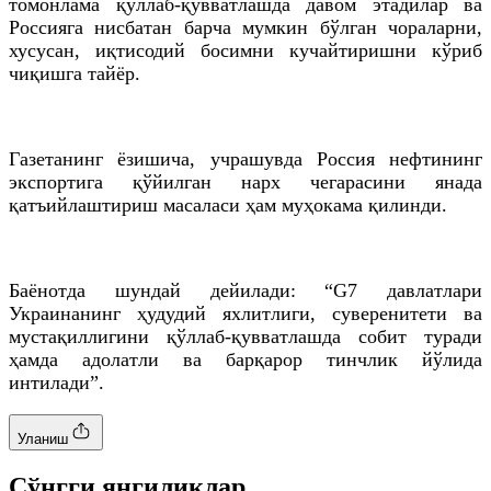
томонлама қўллаб-қувватлашда давом этадилар ва
Россияга нисбатан барча мумкин бўлган чораларни,
хусусан, иқтисодий босимни кучайтиришни кўриб
чиқишга тайёр.
Газетанинг ёзишича, учрашувда Россия нефтининг
экспортига қўйилган нарх чегарасини янада
қатъийлаштириш масаласи ҳам муҳокама қилинди.
Баёнотда шундай дейилади: “G7 давлатлари
Украинанинг ҳудудий яхлитлиги, суверенитети ва
мустақиллигини қўллаб-қувватлашда собит туради
ҳамда адолатли ва барқарор тинчлик йўлида
интилади”.
Уланиш
Cўнгги янгиликлар