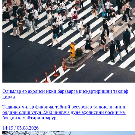
Олимлар ер аҳолиси икки бараварга қисқартиришни таклиф
қилди
Тадқиқотчилар фикрича, табиий ресурслар танқислигининг
олдини олиш учун 2200 йилгача дунё аҳолисини босқичма-
босқич камайтириш зарур.
14:19 / 05.08.2026