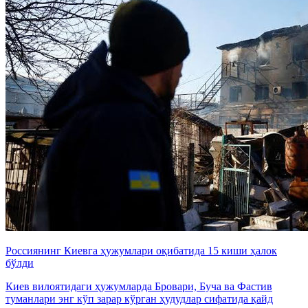
Россиянинг Киевга ҳужумлари оқибатида 15 киши ҳалок
бўлди
Киев вилоятидаги ҳужумларда Бровари, Буча ва Фастив
туманлари энг кўп зарар кўрган ҳудудлар сифатида қайд