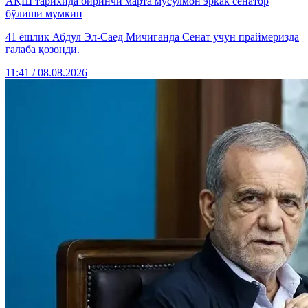
АҚШ тарихида биринчи марта мусулмон эркак сенатор
бўлиши мумкин
41 ёшлик Абдул Эл-Саед Мичиганда Сенат учун праймеризда
ғалаба қозонди.
11:41 / 08.08.2026