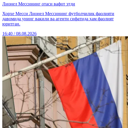
Лионел Мессининг отаси вафот этди
Хорхе Месси Лионел Мессининг футболчилик фаолияти
давомида унинг вакили ва агенти сифатида ҳам фаолият
юритган.
16:40 / 08.08.2026