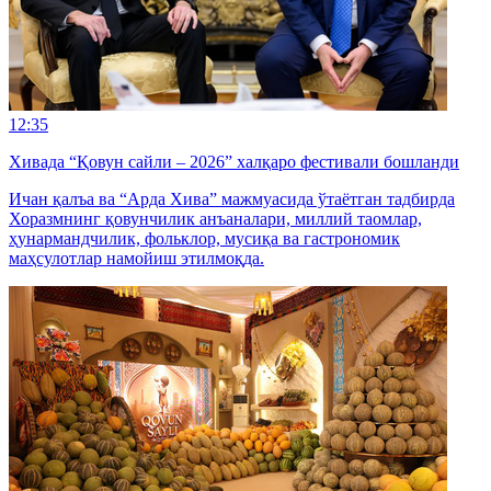
12:35
Хивада “Қовун сайли – 2026” халқаро фестивали бошланди
Ичан қалъа ва “Арда Хива” мажмуасида ўтаётган тадбирда
Хоразмнинг қовунчилик анъаналари, миллий таомлар,
ҳунармандчилик, фольклор, мусиқа ва гастрономик
маҳсулотлар намойиш этилмоқда.