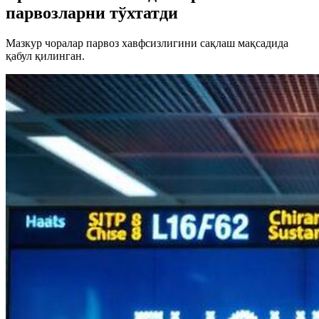
парвозларни тўхтатди
Мазкур чоралар парвоз хавфсизлигини сақлаш мақсадида
қабул қилинган.