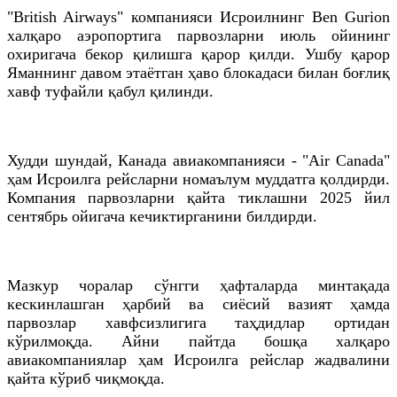
"British Airways" компанияси Исроилнинг Ben Gurion
халқаро аэропортига парвозларни июль ойининг
охиригача бекор қилишга қарор қилди. Ушбу қарор
Яманнинг давом этаётган ҳаво блокадаси билан боғлиқ
хавф туфайли қабул қилинди.
Худди шундай, Канада авиакомпанияси - "Air Canada"
ҳам Исроилга рейсларни номаълум муддатга қолдирди.
Компания парвозларни қайта тиклашни 2025 йил
сентябрь ойигача кечиктирганини билдирди.
Мазкур чоралар сўнгги ҳафталарда минтақада
кескинлашган ҳарбий ва сиёсий вазият ҳамда
парвозлар хавфсизлигига таҳдидлар ортидан
кўрилмоқда. Айни пайтда бошқа халқаро
авиакомпаниялар ҳам Исроилга рейслар жадвалини
қайта кўриб чиқмоқда.