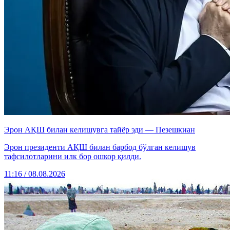
Эрон АҚШ билан келишувга тайёр эди — Пезешкиан
Эрон президенти АҚШ билан барбод бўлган келишув
тафсилотларини илк бор ошкор қилди.
11:16 / 08.08.2026