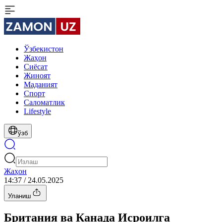
Ўзбекистон
Жаҳон
Сиёсат
Жиноят
Маданият
Спорт
Cаломатлик
Lifestyle
ўзб
Жаҳон
14:37 / 24.05.2025
Уланиш
Британия ва Канада Исроилга