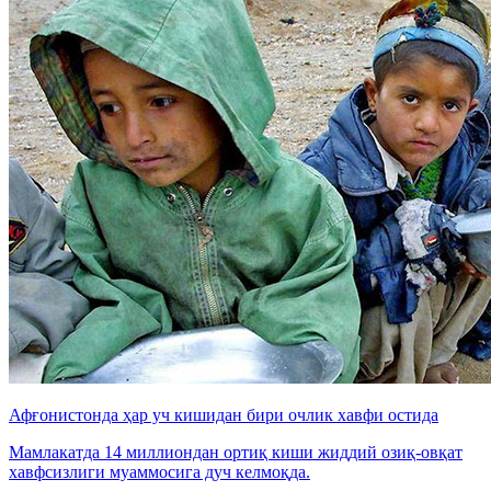
Афғонистонда ҳар уч кишидан бири очлик хавфи остида
Мамлакатда 14 миллиондан ортиқ киши жиддий озиқ-овқат
хавфсизлиги муаммосига дуч келмоқда.