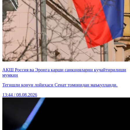
АҚШ Россия ва Эронга қарши санкцияларни кучайтирилиши
мумкин
Тегишли қонун лойиҳаси Сенат томонидан маъқулланди.
13:44 / 08.08.2026