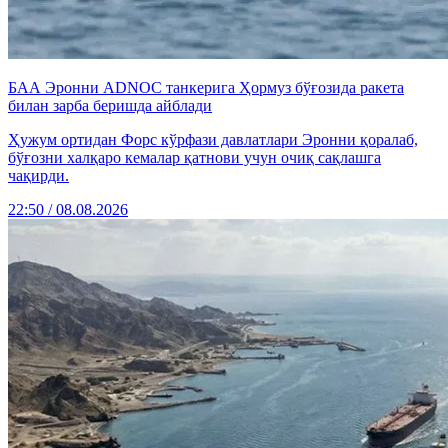
БАА Эронни ADNOC танкерига Ҳормуз бўғозида ракета
билан зарба беришда айблади
Ҳужум ортидан Форс кўрфази давлатлари Эронни қоралаб,
бўғозни халқаро кемалар қатнови учун очиқ сақлашга
чақирди.
22:50 / 08.08.2026