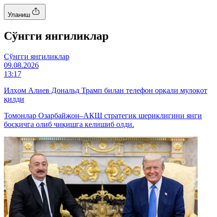
Уланиш
Cўнгги янгиликлар
Cўнгги янгиликлар
09.08.2026
13:17
Илҳом Алиев Дональд Трамп билан телефон орқали мулоқот
қилди
Томонлар Озарбайжон–АҚШ стратегик шериклигини янги
босқичга олиб чиқишга келишиб олди.