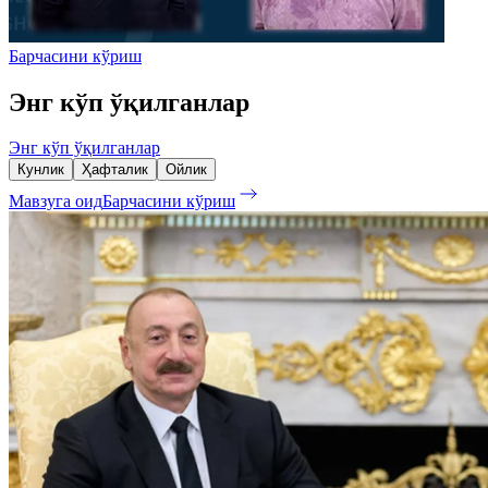
Барчасини кўриш
Энг кўп ўқилганлар
Энг кўп ўқилганлар
Кунлик
Ҳафталик
Ойлик
Мавзуга оид
Барчасини кўриш