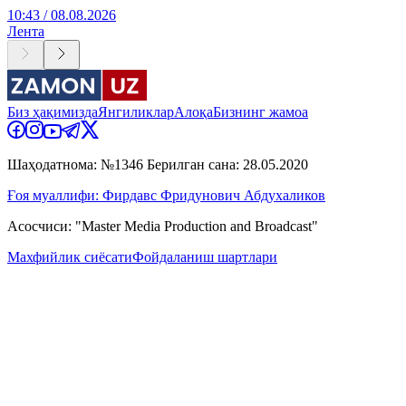
10:43 / 08.08.2026
Лента
Биз ҳақимизда
Янгиликлар
Алоқа
Бизнинг жамоа
Шаҳодатнома: №1346 Берилган сана: 28.05.2020
Ғоя муаллифи: Фирдавс Фридунович Абдухаликов
Асосчиси: "Master Media Production and Broadcast"
Махфийлик сиёсати
Фойдаланиш шартлари