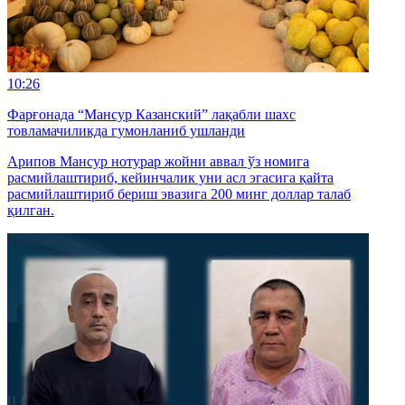
10:26
Фарғонада “Мансур Казанский” лақабли шахс
товламачиликда гумонланиб ушланди
Арипов Мансур нотурар жойни аввал ўз номига
расмийлаштириб, кейинчалик уни асл эгасига қайта
расмийлаштириб бериш эвазига 200 минг доллар талаб
қилган.