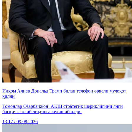
Илҳом Алиев Дональд Трамп билан телефон орқали мулоқот
қилди
Томонлар Озарбайжон–АҚШ стратегик шериклигини янги
босқичга олиб чиқишга келишиб олди.
13:17 / 09.08.2026