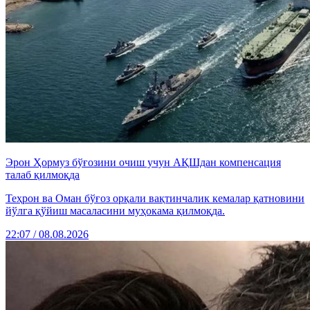
Эрон Ҳормуз бўғозини очиш учун АҚШдан компенсация
талаб қилмоқда
Теҳрон ва Оман бўғоз орқали вақтинчалик кемалар қатновини
йўлга қўйиш масаласини муҳокама қилмоқда.
22:07 / 08.08.2026