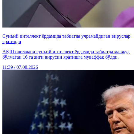
Сунъий интеллект ёрдамида табиатда учрамайдиган вируслар
яратилди
АҚШ олимлари сунъий интеллект ёрдамида табиатда мавжуд
бўлмаган 16 та янги вирусни яратишга муваффақ бўлди.
11:39 / 07.08.2026