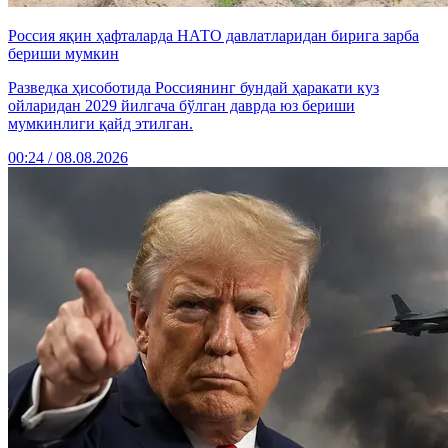
Россия яқин ҳафталарда НАТО давлатларидан бирига зарба
бериши мумкин
Разведка ҳисоботида Россиянинг бундай ҳаракати куз
ойларидан 2029 йилгача бўлган даврда юз бериши
мумкинлиги қайд этилган.
00:24 / 08.08.2026