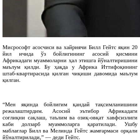
Мисрософт асосчиси ва хайриячи Билл Гейтс яқин 20
йил ичида ўз бойлигининг асосий қисмини
Африкадаги муаммоларни ҳал этишга йўналтиришини
маълум қилди. Бу ҳақда у Африка Иттифоқининг
штаб-квартирасида қилган чиқиши давомида маълум
қилган.
“Мен яқинда бойлигим қандай тақсимланишини
режалаштирдим. Асосий эътибор Африкадаги
соғлиқни сақлаш, таълим ва озиқ-овқат хавфсизлиги
каби долзарб муаммоларга қаратилади. Ушбу
маблағлар Билл ва Мелинда Гейтс жамғармаси орқали
йўналтирилади,” — деди Гейтс.