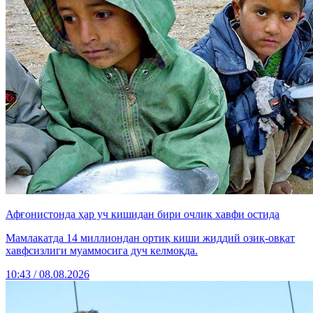
Афғонистонда ҳар уч кишидан бири очлик хавфи остида
Мамлакатда 14 миллиондан ортиқ киши жиддий озиқ-овқат
хавфсизлиги муаммосига дуч келмоқда.
10:43 / 08.08.2026