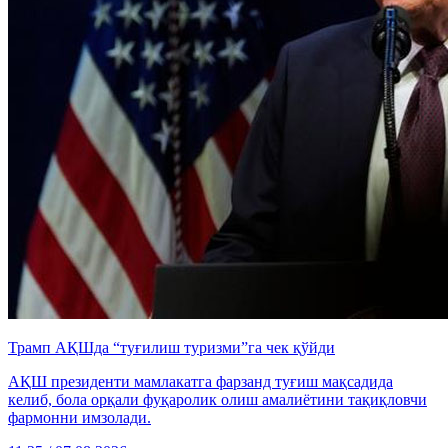
Трамп АҚШда “туғилиш туризми”га чек қўйди
АҚШ президенти мамлакатга фарзанд туғиш мақсадида
келиб, бола орқали фуқаролик олиш амалиётини тақиқловчи
фармонни имзолади.