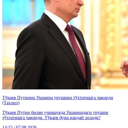
Тўқаев Путинни Украина урушини тўхтатишга чақирди
(Таҳлил)
Тўқаев Путин билан учрашувда Украинадаги урушни
тўхтатишга чақирди. Тўқаев буни қандай эплади?
14:15 / 07.08.2026