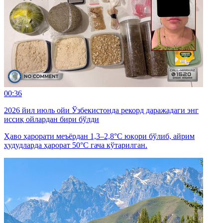
00:36
2026 йил июль ойи Ўзбекистонда рекорд даражадаги энг
иссиқ ойлардан бири бўлди
Ҳаво ҳарорати меъёрдан 1,3–2,8°C юқори бўлиб, айрим
ҳудудларда ҳарорат 50°C гача кўтарилган.