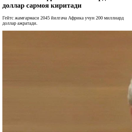
доллар сармоя киритади
Гейтс жамғармаси 2045 йилгача Африка учун 200 миллиард
доллар ажратади.