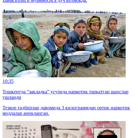
хавфсизлиги муаммосига дуч келмоқда.
10:35
Тошкентда “закладка” усулида наркотик тарқатган шахслар
ушланди
Тезкор тадбирлар давомида 3 килограммдан ортиқ наркотик
моддалар аниқланган.