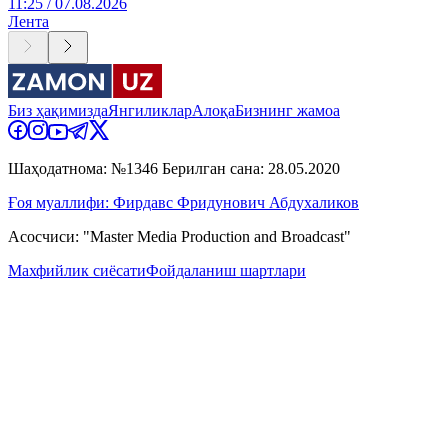
11:25 / 07.08.2026
Лента
Биз ҳақимизда
Янгиликлар
Алоқа
Бизнинг жамоа
Шаҳодатнома: №1346 Берилган сана: 28.05.2020
Ғоя муаллифи: Фирдавс Фридунович Абдухаликов
Асосчиси: "Master Media Production and Broadcast"
Махфийлик сиёсати
Фойдаланиш шартлари