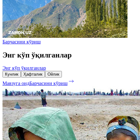
Барчасини кўриш
Энг кўп ўқилганлар
Энг кўп ўқилганлар
Кунлик
Ҳафталик
Ойлик
Мавзуга оид
Барчасини кўриш