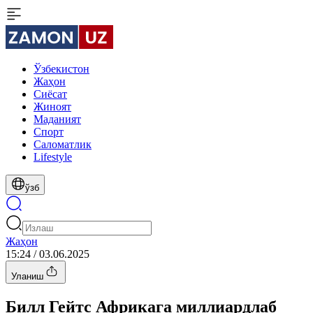
Ўзбекистон
Жаҳон
Сиёсат
Жиноят
Маданият
Спорт
Cаломатлик
Lifestyle
ўзб
Жаҳон
15:24 / 03.06.2025
Уланиш
Билл Гейтс Африкага миллиардлаб