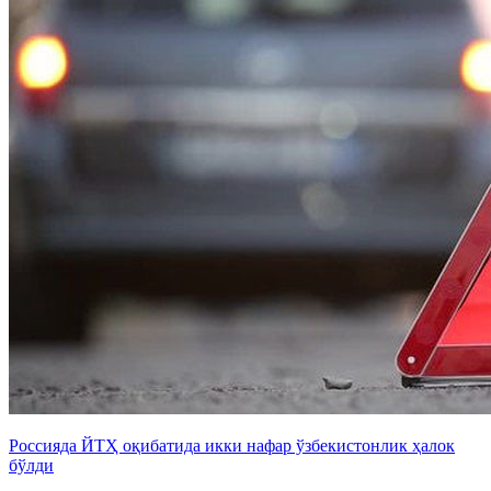
Россияда ЙТҲ оқибатида икки нафар ўзбекистонлик ҳалок
бўлди