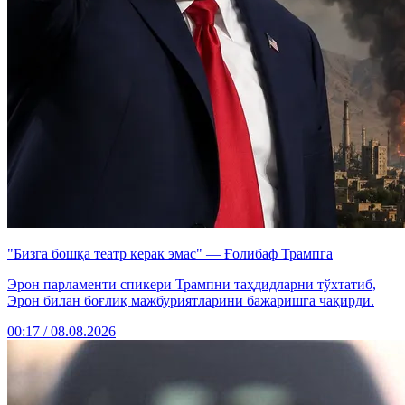
"Бизга бошқа театр керак эмас" — Ғолибаф Трампга
Эрон парламенти спикери Трампни таҳдидларни тўхтатиб,
Эрон билан боғлиқ мажбуриятларини бажаришга чақирди.
00:17 / 08.08.2026