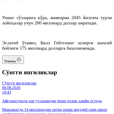
Унинг сўзларига кўра, жамғарма 2045 йилгача турли
лойиҳалар учун 200 миллиард доллар ажратади.
Эслатиб ўтамиз, Билл Гейтснинг ҳозирги шахсий
бойлиги 175 миллиард долларга баҳоланмоқда.
Уланиш
Cўнгги янгиликлар
Cўнгги янгиликлар
08.08.2026
10:43
Афғонистонда ҳар уч кишидан бири очлик хавфи остида
Мамлакатда 14 миллиондан ортиқ киши жиддий озиқ-овқат