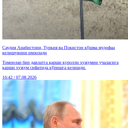
Саудия Арабистони, Туркия ва Покистон қўшма мудофаа
келишувини имзолади
Томонлар бир давлатга қарши қуролли ҳужумни учаласига
қарши ҳужум сифатида кўришга келишди.
16:42 / 07.08.2026