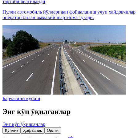
тартиби белгиланди
Пулли автомобиль йўлларидан фойдаланиш учун ҳайдовчилар
оператор билан оммавий шартнома тузади.
Барчасини кўриш
Энг кўп ўқилганлар
Энг кўп ўқилганлар
Кунлик
Ҳафталик
Ойлик