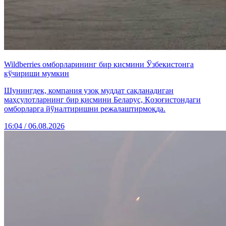
Wildberries омборларининг бир қисмини Ўзбекистонга
кўчириши мумкин
Шунингдек, компания узоқ муддат сақланадиган
маҳсулотларнинг бир қисмини Беларус, Қозоғистондаги
омборларга йўналтиришни режалаштирмоқда.
16:04 / 06.08.2026