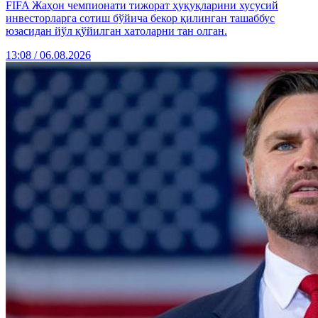
FIFA Жаҳон чемпионати тижорат ҳуқуқларини хусусий
инвесторларга сотиш бўйича бекор қилинган ташаббус
юзасидан йўл қўйилган хатоларни тан олган.
13:08 / 06.08.2026