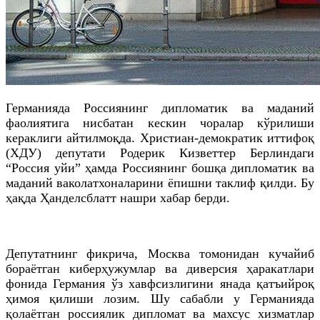
Германияда Россиянинг дипломатик ва маданий
фаолиятига нисбатан кескин чоралар кўрилиши
кераклиги айтилмоқда. Христиан-демократик иттифоқ
(ХДУ) депутати Родерик Кизветтер Берлиндаги
“Россия уйи” ҳамда Россиянинг бошқа дипломатик ва
маданий ваколатхоналарини ёпишни таклиф қилди. Бу
ҳақда Ҳанделсблатт нашри хабар берди.
Депутатнинг фикрича, Москва томонидан кучайиб
бораётган киберҳужумлар ва диверсия ҳаракатлари
фонида Германия ўз хавфсизлигини янада қатъийроқ
ҳимоя қилиши лозим. Шу сабабли у Германияда
қолаётган россиялик дипломат ва махсус хизматлар