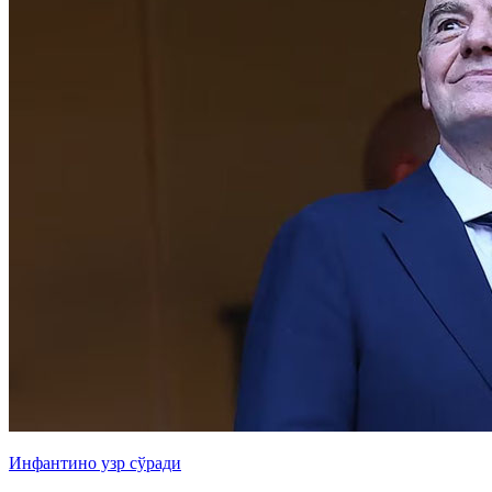
Инфантино узр сўради