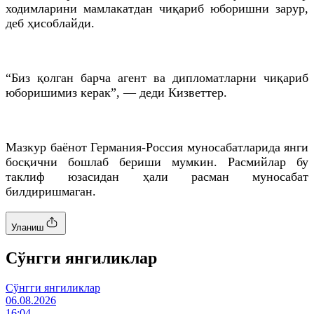
ходимларини мамлакатдан чиқариб юборишни зарур,
деб ҳисоблайди.
“Биз қолган барча агент ва дипломатларни чиқариб
юборишимиз керак”, — деди Кизветтер.
Мазкур баёнот Германия-Россия муносабатларида янги
босқични бошлаб бериши мумкин. Расмийлар бу
таклиф юзасидан ҳали расман муносабат
билдиришмаган.
Уланиш
Cўнгги янгиликлар
Cўнгги янгиликлар
06.08.2026
16:04