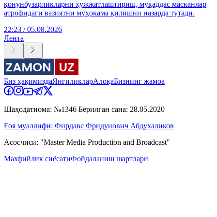
қонунбузарликларни ҳужжатлаштириш, муқаддас масканлар
атрофидаги вазиятни муҳокама қилишни назарда тутади.
22:23 / 05.08.2026
Лента
Биз ҳақимизда
Янгиликлар
Алоқа
Бизнинг жамоа
Шаҳодатнома: №1346 Берилган сана: 28.05.2020
Ғоя муаллифи: Фирдавс Фридунович Абдухаликов
Асосчиси: "Master Media Production and Broadcast"
Махфийлик сиёсати
Фойдаланиш шартлари