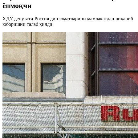
ёпмоқчи
ХДУ депутати Россия дипломатларини мамлакатдан чиқариб
юборишни талаб қилди.