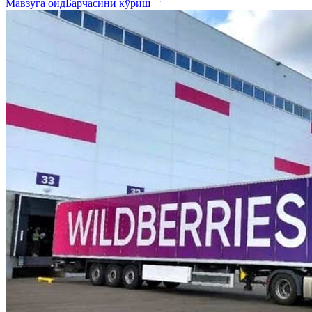
Мавзуга оид
Барчасини кўриш