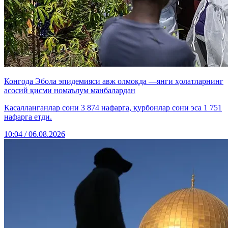
Конгода Эбола эпидемияси авж олмоқда —янги ҳолатларнинг
асосий қисми номаълум манбалардан
Касалланганлар сони 3 874 нафарга, қурбонлар сони эса 1 751
нафарга етди.
10:04 / 06.08.2026