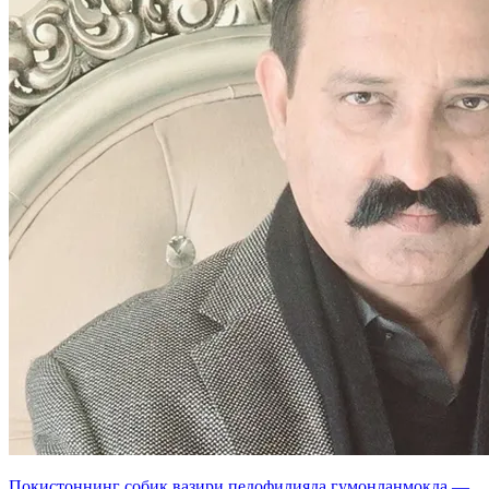
Покистоннинг собиқ вазири педофилияда гумонланмоқда —