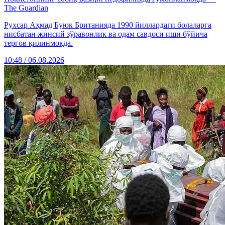
The Guardian
Рухсар Аҳмад Буюк Британияда 1990 йиллардаги болаларга
нисбатан жинсий зўравонлик ва одам савдоси иши бўйича
тергов қилинмоқда.
10:48 / 06.08.2026