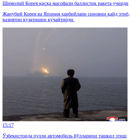
Шимолий Корея қисқа масофали баллистик ракета учирди
Жанубий Корея ва Япония ҳарбийлари синовни қайд этиб,
вазиятни кузатишни кучайтирди.
15:17
Ўзбекистонда пулли автомобиль йўлларини ташкил этиш