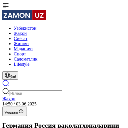
Ўзбекистон
Жаҳон
Сиёсат
Жиноят
Маданият
Спорт
Cаломатлик
Lifestyle
ўзб
Жаҳон
14:50 / 03.06.2025
Уланиш
Германия Россия ваколатхоналарини