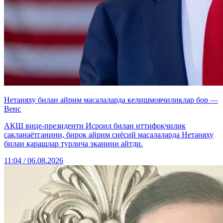
Нетаняху билан айрим масалаларда келишмовчиликлар бор —
Венс
АҚШ вице-президенти Исроил билан иттифоқчилик
сақланаётганини, бироқ айрим сиёсий масалаларда Нетаняху
билан қарашлар турлича эканини айтди.
11:04 / 06.08.2026