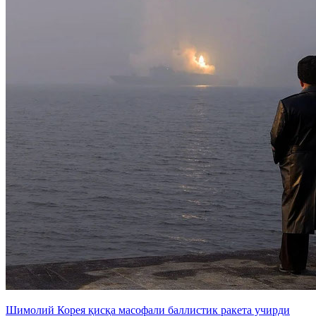
Шимолий Корея қисқа масофали баллистик ракета учирди