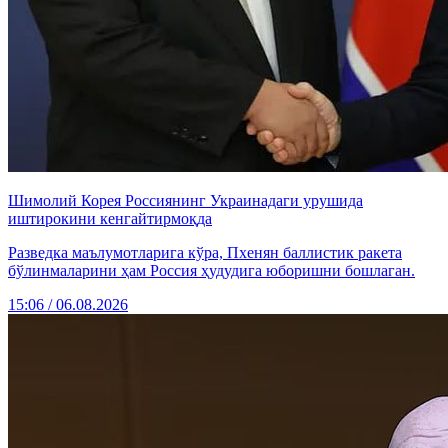
Шимолий Корея Россиянинг Украинадаги урушида
иштирокини кенгайтирмоқда
Разведка маълумотларига кўра, Пхенян баллистик ракета
бўлинмаларини ҳам Россия ҳудудига юборишни бошлаган.
15:06 / 06.08.2026