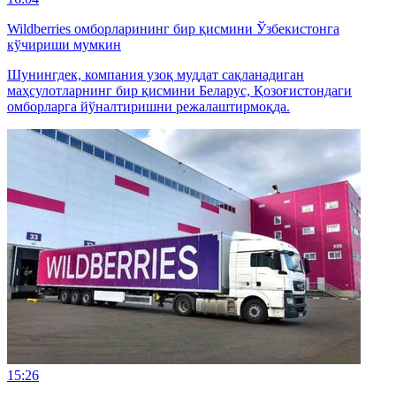
Wildberries омборларининг бир қисмини Ўзбекистонга
кўчириши мумкин
Шунингдек, компания узоқ муддат сақланадиган
маҳсулотларнинг бир қисмини Беларус, Қозоғистондаги
омборларга йўналтиришни режалаштирмоқда.
15:26