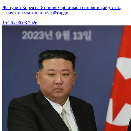
Жанубий Корея ва Япония ҳарбийлари синовни қайд этиб,
вазиятни кузатишни кучайтирди.
15:26 / 06.08.2026