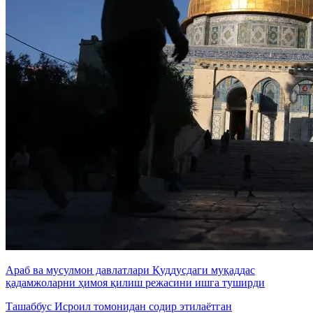
Араб ва мусулмон давлатлари Қуддусдаги муқаддас
қадамжоларни ҳимоя қилиш режасини ишга туширди
Ташаббус Исроил томонидан содир этилаётган