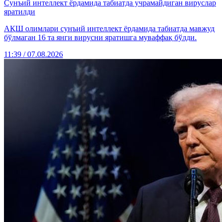
Сунъий интеллект ёрдамида табиатда учрамайдиган вируслар
яратилди
АҚШ олимлари сунъий интеллект ёрдамида табиатда мавжуд
бўлмаган 16 та янги вирусни яратишга муваффақ бўлди.
11:39 / 07.08.2026