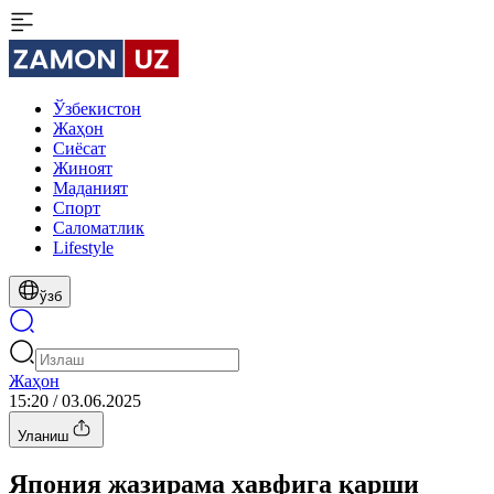
Ўзбекистон
Жаҳон
Сиёсат
Жиноят
Маданият
Спорт
Cаломатлик
Lifestyle
ўзб
Жаҳон
15:20 / 03.06.2025
Уланиш
Япония жазирама хавфига қарши