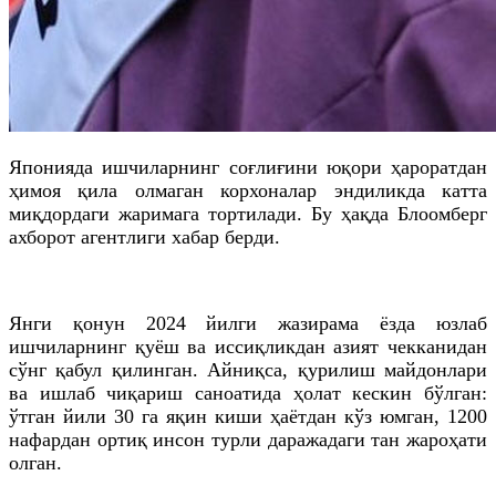
Японияда ишчиларнинг соғлиғини юқори ҳароратдан
ҳимоя қила олмаган корхоналар эндиликда катта
миқдордаги жаримага тортилади. Бу ҳақда Блоомберг
ахборот агентлиги хабар берди.
Янги қонун 2024 йилги жазирама ёзда юзлаб
ишчиларнинг қуёш ва иссиқликдан азият чекканидан
сўнг қабул қилинган. Айниқса, қурилиш майдонлари
ва ишлаб чиқариш саноатида ҳолат кескин бўлган:
ўтган йили 30 га яқин киши ҳаётдан кўз юмган, 1200
нафардан ортиқ инсон турли даражадаги тан жароҳати
олган.