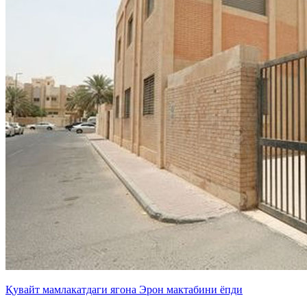
Қувайт мамлакатдаги ягона Эрон мактабини ёпди