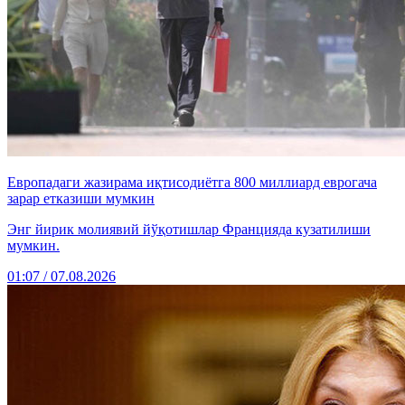
Европадаги жазирама иқтисодиётга 800 миллиард еврогача
зарар етказиши мумкин
Энг йирик молиявий йўқотишлар Францияда кузатилиши
мумкин.
01:07 / 07.08.2026