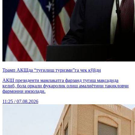
Трамп АҚШда “туғилиш туризми”га чек қўйди
АҚШ президенти мамлакатга фарзанд туғиш мақсадида
келиб, бола орқали фуқаролик олиш амалиётини тақиқловчи
фармонни имзолади.
11:25 / 07.08.2026