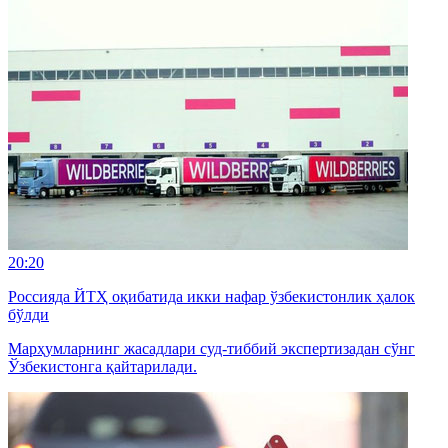
20:20
Россияда ЙТҲ оқибатида икки нафар ўзбекистонлик ҳалок
бўлди
Марҳумларнинг жасадлари суд-тиббий экспертизадан сўнг
Ўзбекистонга қайтарилади.