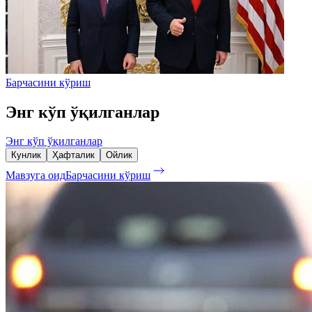
Барчасини кўриш
Энг кўп ўқилганлар
Энг кўп ўқилганлар
Кунлик
Ҳафталик
Ойлик
Мавзуга оид
Барчасини кўриш