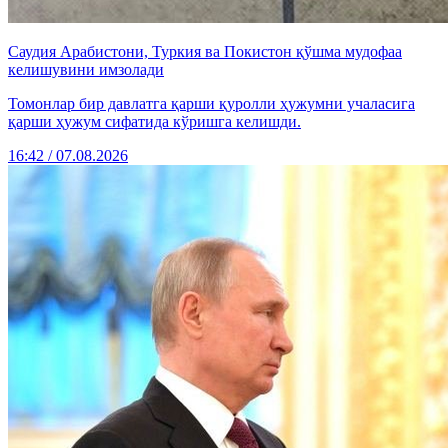
Саудия Арабистони, Туркия ва Покистон қўшма мудофаа
келишувини имзолади
Томонлар бир давлатга қарши қуролли ҳужумни учаласига
қарши ҳужум сифатида кўришга келишди.
16:42 / 07.08.2026