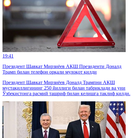
19:41
Президент Шавкат Мирзиёев АҚШ Президенти Доналд
Трамп билан телефон орқали мулоқот қилди
Президент Шавкат Мирзиёев Доналд Трампни АҚШ
мустақиллигининг 250 йиллиги билан табриклади ва уни
Ўзбекистонга расмий ташриф билан келишга таклиф қилди.