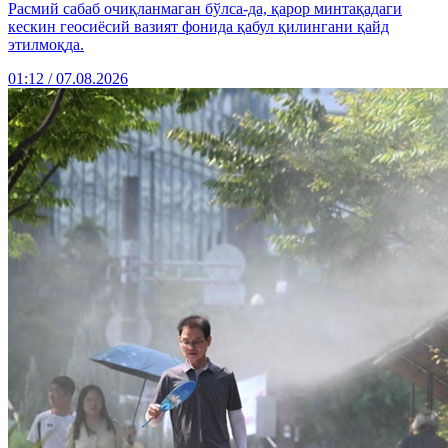
Расмий сабаб очиқланмаган бўлса-да, қарор минтақадаги
кескин геосиёсий вазият фонида қабул қилингани қайд
этилмоқда.
01:12 / 07.08.2026