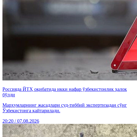
Россияда ЙТҲ оқибатида икки нафар ўзбекистонлик ҳалок
бўлди
Марҳумларнинг жасадлари суд-тиббий экспертизадан сўнг
Ўзбекистонга қайтарилади.
20:20 / 07.08.2026