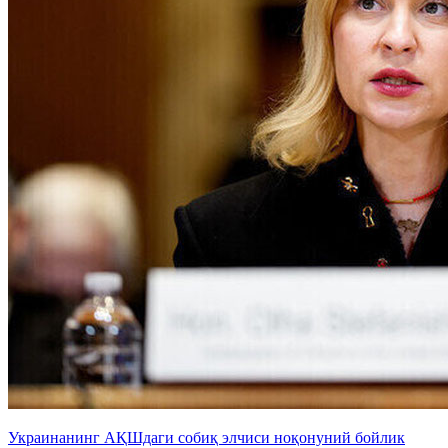
Украинанинг АҚШдаги собиқ элчиси ноқонуний бойлик