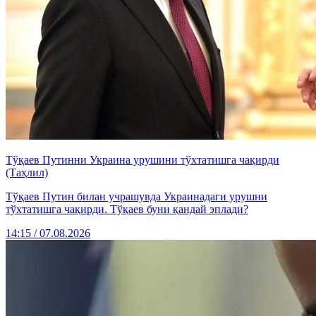
Тўқаев Путинни Украина урушини тўхтатишга чақирди
(Таҳлил)
Тўқаев Путин билан учрашувда Украинадаги урушни
тўхтатишга чақирди. Тўқаев буни қандай эплади?
14:15 / 07.08.2026