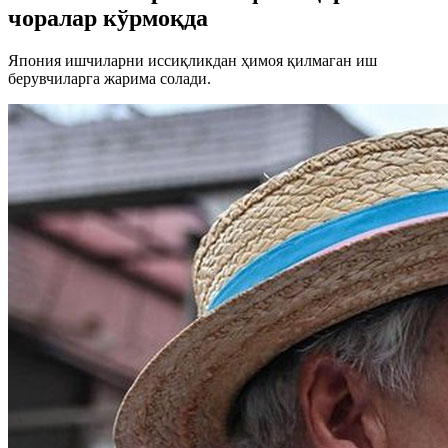
чоралар кўрмоқда
Япония ишчиларни иссиқликдан ҳимоя қилмаган иш
берувчиларга жарима солади.