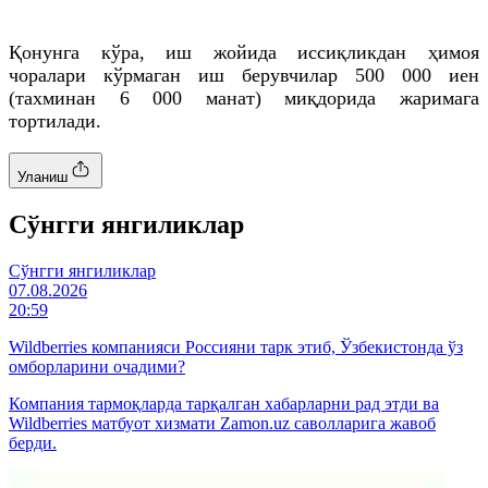
Қонунга кўра, иш жойида иссиқликдан ҳимоя
чоралари кўрмаган иш берувчилар 500 000 иен
(тахминан 6 000 манат) миқдорида жаримага
тортилади.
Уланиш
Cўнгги янгиликлар
Cўнгги янгиликлар
07.08.2026
20:59
Wildberries компанияси Россияни тарк этиб, Ўзбекистонда ўз
омборларини очадими?
Компания тармоқларда тарқалган хабарларни рад этди ва
Wildberries матбуот хизмати Zamon.uz саволларига жавоб
берди.