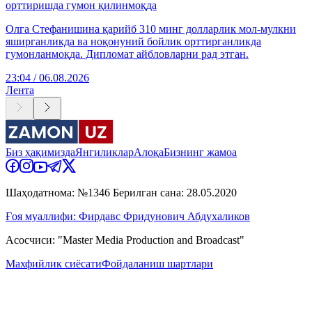
орттиришда гумон қилинмоқда
Олга Стефанишина қарийб 310 минг долларлик мол-мулкни
яширганликда ва ноқонуний бойлик орттирганликда
гумонланмоқда. Дипломат айбловларни рад этган.
23:04 / 06.08.2026
Лента
Биз ҳақимизда
Янгиликлар
Алоқа
Бизнинг жамоа
Шаҳодатнома: №1346 Берилган сана: 28.05.2020
Ғоя муаллифи: Фирдавс Фридунович Абдухаликов
Асосчиси: "Master Media Production and Broadcast"
Махфийлик сиёсати
Фойдаланиш шартлари