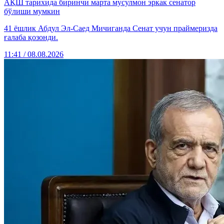
АҚШ тарихида биринчи марта мусулмон эркак сенатор
бўлиши мумкин
41 ёшлик Абдул Эл-Саед Мичиганда Сенат учун праймеризда
ғалаба қозонди.
11:41 / 08.08.2026