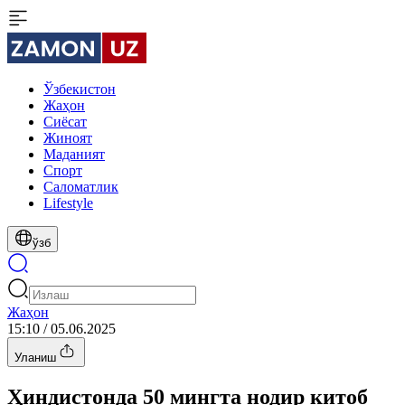
Ўзбекистон
Жаҳон
Сиёсат
Жиноят
Маданият
Спорт
Cаломатлик
Lifestyle
ўзб
Жаҳон
15:10 / 05.06.2025
Уланиш
Ҳиндистонда 50 мингта нодир китоб