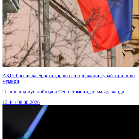
АҚШ Россия ва Эронга қарши санкцияларни кучайтирилиши
мумкин
Тегишли қонун лойиҳаси Сенат томонидан маъқулланди.
13:44 / 08.08.2026