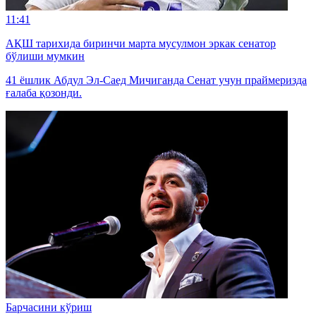
11:41
АҚШ тарихида биринчи марта мусулмон эркак сенатор
бўлиши мумкин
41 ёшлик Абдул Эл-Саед Мичиганда Сенат учун праймеризда
ғалаба қозонди.
Барчасини кўриш