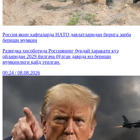
Россия яқин ҳафталарда НАТО давлатларидан бирига зарба
бериши мумкин
Разведка ҳисоботида Россиянинг бундай ҳаракати куз
ойларидан 2029 йилгача бўлган даврда юз бериши
мумкинлиги қайд этилган.
00:24 / 08.08.2026