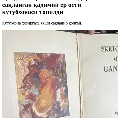
сақланган қадимий ер ости
кутубхонаси топилди
Кутубхона ҳозиргаса яхши сақланиб қолган.