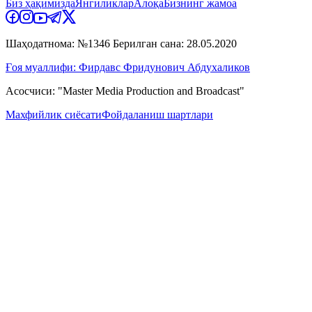
Биз ҳақимизда
Янгиликлар
Алоқа
Бизнинг жамоа
Шаҳодатнома: №1346 Берилган сана: 28.05.2020
Ғоя муаллифи: Фирдавс Фридунович Абдухаликов
Асосчиси: "Master Media Production and Broadcast"
Махфийлик сиёсати
Фойдаланиш шартлари