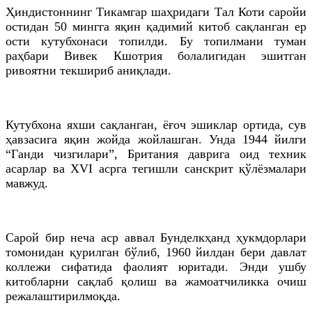
Ҳиндистоннинг Тикамгар шаҳридаги Тал Коти саройи
остидан 50 мингга яқин қадимий китоб сақланган ер
ости кутубхонаси топилди. Бу топилмани туман
раҳбари Вивек Кшотрия болалигидан эшитган
ривоятни текшириб аниқлади.
Кутубхона яхши сақланган, ёғоч эшиклар ортида, сув
ҳавзасига яқин жойда жойлашган. Унда 1944 йилги
“Ганди чизгилари”, Британия даврига оид техник
асарлар ва XVI асрга тегишли санскрит қўлёзмалари
мавжуд.
Сарой бир неча аср аввал Бунделкҳанд ҳукмдорлари
томонидан қурилган бўлиб, 1960 йилдан бери давлат
коллежи сифатида фаолият юритади. Энди ушбу
китобларни сақлаб қолиш ва жамоатчиликка очиш
режалаштирилмоқда.