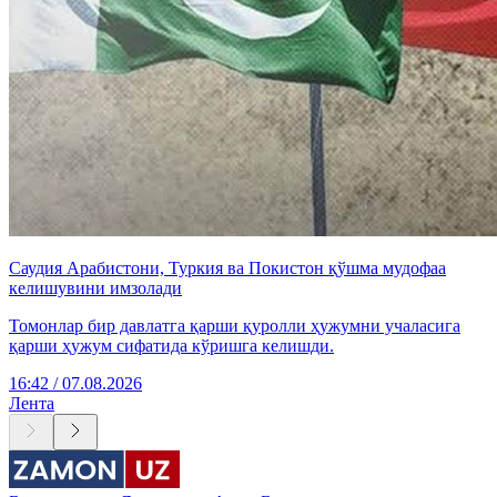
Саудия Арабистони, Туркия ва Покистон қўшма мудофаа
келишувини имзолади
Томонлар бир давлатга қарши қуролли ҳужумни учаласига
қарши ҳужум сифатида кўришга келишди.
16:42 / 07.08.2026
Лента