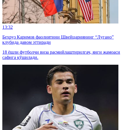
13:32
Беҳруз Каримов фаолиятини Швейцариянинг “Лугано”
клубида давом эттиради
18 ёшли футболчи виза расмийлаштирилгач, янги жамоаси
сафига қўшилади.