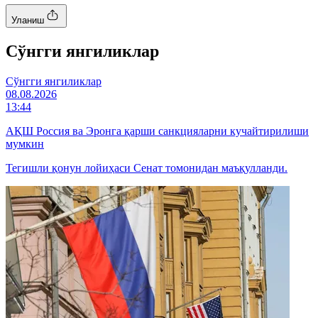
Уланиш
Cўнгги янгиликлар
Cўнгги янгиликлар
08.08.2026
13:44
АҚШ Россия ва Эронга қарши санкцияларни кучайтирилиши
мумкин
Тегишли қонун лойиҳаси Сенат томонидан маъқулланди.