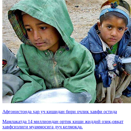
Афғонистонда ҳар уч кишидан бири очлик хавфи остида
Мамлакатда 14 миллиондан ортиқ киши жиддий озиқ-овқат
хавфсизлиги муаммосига дуч келмоқда.