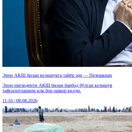
Эрон АҚШ билан келишувга тайёр эди — Пезешкиан
Эрон президенти АҚШ билан барбод бўлган келишув
тафсилотларини илк бор ошкор қилди.
11:16 / 08.08.2026