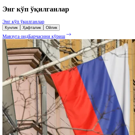
Энг кўп ўқилганлар
Энг кўп ўқилганлар
Кунлик
Ҳафталик
Ойлик
Мавзуга оид
Барчасини кўриш