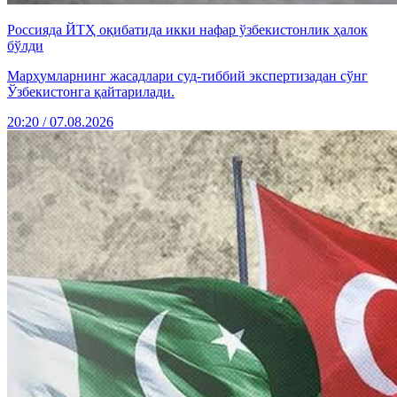
Россияда ЙТҲ оқибатида икки нафар ўзбекистонлик ҳалок
бўлди
Марҳумларнинг жасадлари суд-тиббий экспертизадан сўнг
Ўзбекистонга қайтарилади.
20:20 / 07.08.2026