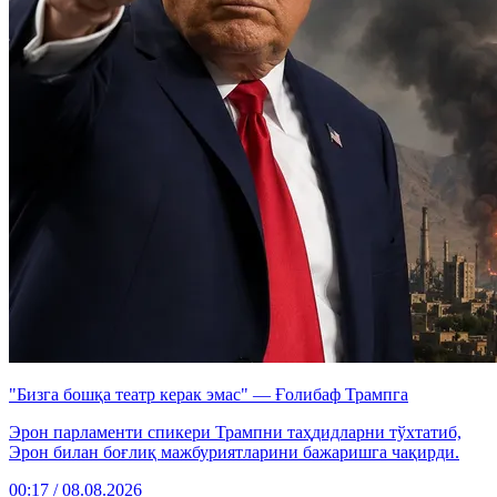
"Бизга бошқа театр керак эмас" — Ғолибаф Трампга
Эрон парламенти спикери Трампни таҳдидларни тўхтатиб,
Эрон билан боғлиқ мажбуриятларини бажаришга чақирди.
00:17 / 08.08.2026