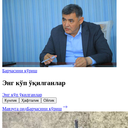
Барчасини кўриш
Энг кўп ўқилганлар
Энг кўп ўқилганлар
Кунлик
Ҳафталик
Ойлик
Мавзуга оид
Барчасини кўриш