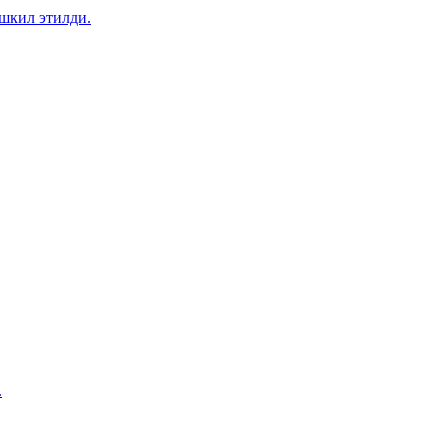
шкил этилди.
.