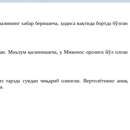
алининг хабар беришича, ҳодиса вақтида бортда бўлган
шган. Маълум қилинишича, у Миконос оролига йўл олган
з тарзда сувдан чиқариб олинган. Вертолётнинг аниқ
а.