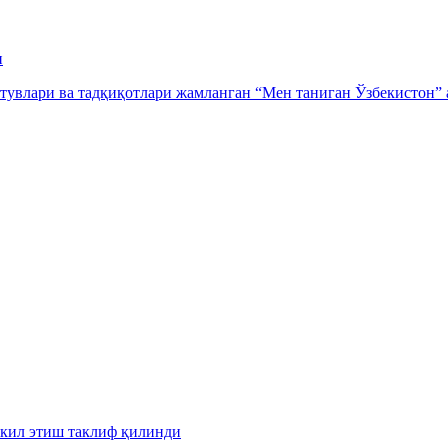
и
тувлари ва тадқиқотлари жамланган “Мен таниган Ўзбекистон” а
шкил этиш таклиф қилинди