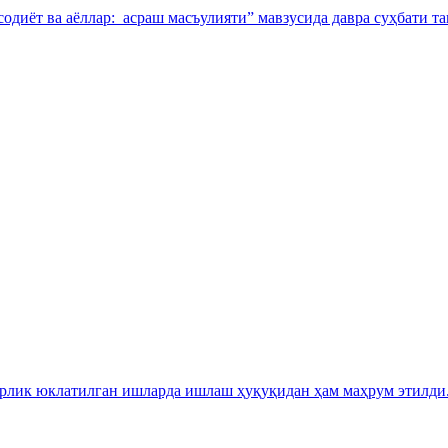
иёт ва аёллар: асраш масъулияти” мавзусида давра суҳбати та
арлик юклатилган ишларда ишлаш ҳуқуқидан ҳам маҳрум этилди