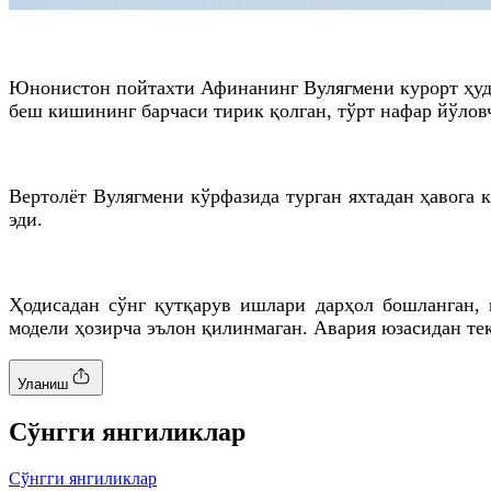
Юнонистон пойтахти Афинанинг Вулягмени курорт ҳудуд
беш кишининг барчаси тирик қолган, тўрт нафар йўловч
Вертолёт Вулягмени кўрфазида турган яхтадан ҳавога 
эди.
Ҳодисадан сўнг қутқарув ишлари дарҳол бошланган, 
модели ҳозирча эълон қилинмаган. Авария юзасидан т
Уланиш
Cўнгги янгиликлар
Cўнгги янгиликлар