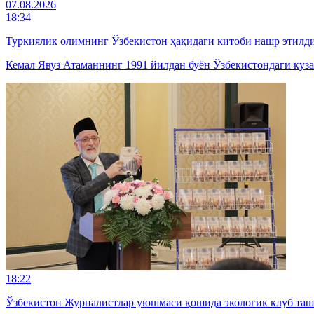
07.08.2026
18:34
Туркиялик олимнинг Ўзбекистон ҳақидаги китоби нашр этилд
Кемал Явуз Атаманнинг 1991 йилдан буён Ўзбекистондаги куза
18:22
Ўзбекистон Журналистлар уюшмаси қошида экологик клуб та