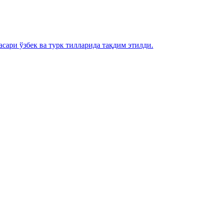
сари ўзбек ва турк тилларида тақдим этилди.