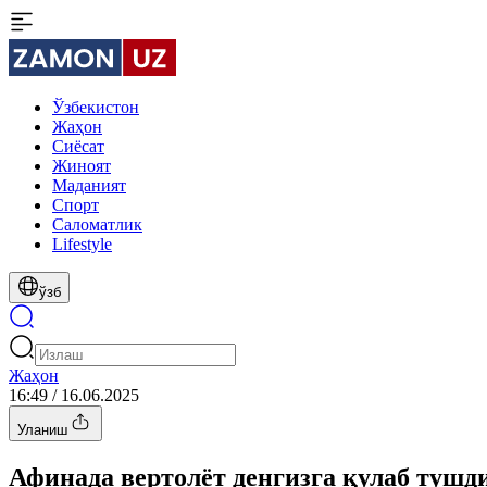
Ўзбекистон
Жаҳон
Сиёсат
Жиноят
Маданият
Спорт
Cаломатлик
Lifestyle
ўзб
Жаҳон
16:49 / 16.06.2025
Уланиш
Афинада вертолёт денгизга қулаб тушд