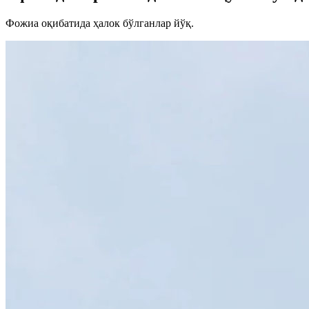
Фожиа оқибатида ҳалок бўлганлар йўқ.