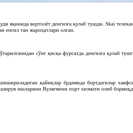
и яқинида вертолёт денгизга қулаб тушди. Skai телекан
и енгил тан жароҳатлари олган.
кўтарилганидан сўнг қисқа фурсатда денгизга қулаб ту
шишириладиган қайиқлар ёрдамида бортдагилар хавфси
екширув ишларини Вулягмени порт хизмати олиб бормоқд