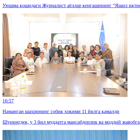
Уюшма қошидаги Журналист аёллар кенгашининг “Яшил иқтисод
16:57
Наманган шаҳрининг собиқ ҳокими 11 йилга қамалди
Шунингдек, у 3 йил муддатга мансабдорлик ва моддий жавобг