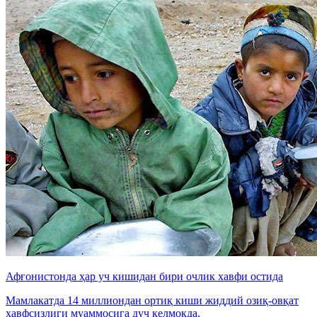
Афғонистонда ҳар уч кишидан бири очлик хавфи остида
Мамлакатда 14 миллиондан ортиқ киши жиддий озиқ-овқат
хавфсизлиги муаммосига дуч келмоқда.