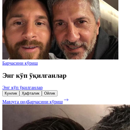
Барчасини кўриш
Энг кўп ўқилганлар
Энг кўп ўқилганлар
Кунлик
Ҳафталик
Ойлик
Мавзуга оид
Барчасини кўриш