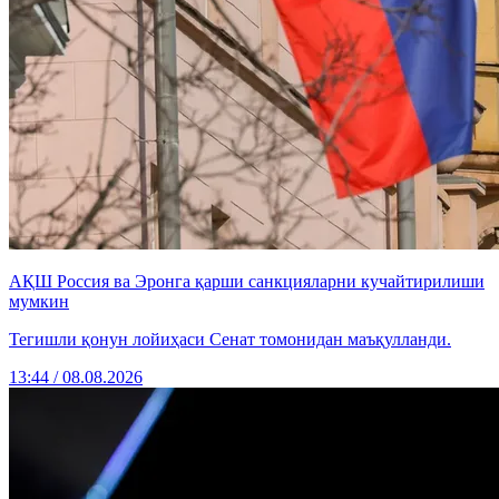
АҚШ Россия ва Эронга қарши санкцияларни кучайтирилиши
мумкин
Тегишли қонун лойиҳаси Сенат томонидан маъқулланди.
13:44 / 08.08.2026