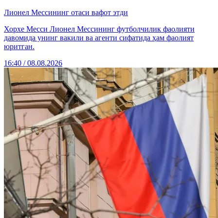
Лионел Мессининг отаси вафот этди
Хорхе Месси Лионел Мессининг футболчилик фаолияти
давомида унинг вакили ва агенти сифатида ҳам фаолият
юритган.
16:40 / 08.08.2026