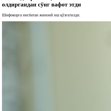
олдиргандан сўнг вафот этди
Шифокорга нисбатан жиноий иш қўзғатилди.