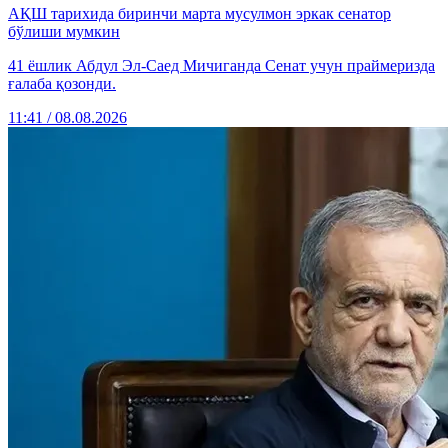
АҚШ тарихида биринчи марта мусулмон эркак сенатор
бўлиши мумкин
41 ёшлик Абдул Эл-Саед Мичиганда Сенат учун праймеризда
ғалаба қозонди.
11:41 / 08.08.2026