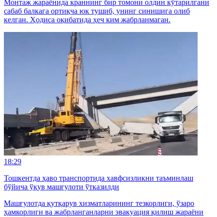
Монтаж жараёнида краннинг бир томони олдин кўтарилгани
сабаб балкага ортиқча юк тушиб, унинг синишига олиб
келган. Ҳодиса оқибатида ҳеч ким жабрланмаган.
18:29
Тошкентда ҳаво транспортида хавфсизликни таъминлаш
бўйича ўқув машғулоти ўтказилди
Машғулотда қутқарув хизматларининг тезкорлиги, ўзаро
ҳамкорлиги ва жабрланганларни эвакуация қилиш жараёни