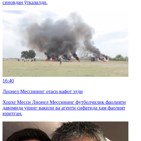
синовдан ўтказилди.
16:40
Лионел Мессининг отаси вафот этди
Хорхе Месси Лионел Мессининг футболчилик фаолияти
давомида унинг вакили ва агенти сифатида ҳам фаолият
юритган.