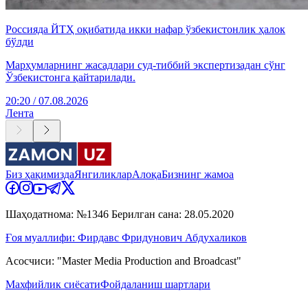
Россияда ЙТҲ оқибатида икки нафар ўзбекистонлик ҳалок
бўлди
Марҳумларнинг жасадлари суд-тиббий экспертизадан сўнг
Ўзбекистонга қайтарилади.
20:20 / 07.08.2026
Лента
Биз ҳақимизда
Янгиликлар
Алоқа
Бизнинг жамоа
Шаҳодатнома: №1346 Берилган сана: 28.05.2020
Ғоя муаллифи: Фирдавс Фридунович Абдухаликов
Асосчиси: "Master Media Production and Broadcast"
Махфийлик сиёсати
Фойдаланиш шартлари