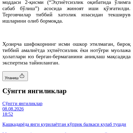
моддаси 2-қисми (“Эҳтиётсизлик оқибатида ўлимга
сабаб бўлиш”) асосида жиноят иши қўзғатилди.
Терговчилар тиббий хатолик юзасидан текширув
ишларини олиб бормоқда.
Ҳозирча шифокорнинг исми ошкор этилмаган, бироқ
тиббий амалиётда эҳтиётсизлик ёки нотўғри муолажа
ҳолатлари юз берган-бермаганини аниқлаш мақсадида
экспертиза тайинланган.
Уланиш
Cўнгги янгиликлар
Cўнгги янгиликлар
08.08.2026
18:52
Қашқадарёда янги қурилаётган кўприк балкаси қулаб тушди