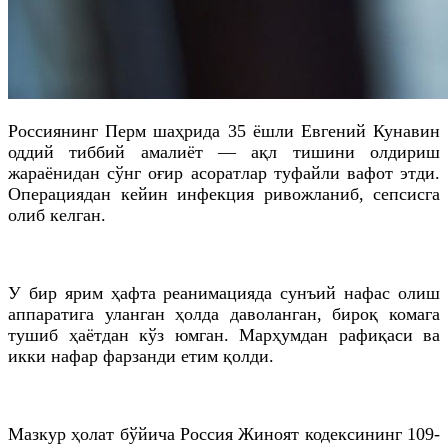
Россиянинг Перм шаҳрида 35 ёшли Евгений Кунавин
оддий тиббий амалиёт — ақл тишини олдириш
жараёнидан сўнг оғир асоратлар туфайли вафот этди.
Операциядан кейин инфекция ривожланиб, сепсисга
олиб келган.
У бир ярим ҳафта реанимацияда сунъий нафас олиш
аппаратига уланган ҳолда даволанган, бироқ комага
тушиб ҳаётдан кўз юмган. Марҳумдан рафиқаси ва
икки нафар фарзанди етим қолди.
Мазкур ҳолат бўйича Россия Жиноят кодексининг 109-