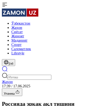
Ўзбекистон
Жаҳон
Сиёсат
Жиноят
Маданият
Спорт
Cаломатлик
Lifestyle
ўзб
Жаҳон
17:39 / 17.06.2025
Уланиш
Россияда эркак ақл тишини