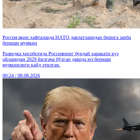
Россия яқин ҳафталарда НАТО давлатларидан бирига зарба
бериши мумкин
Разведка ҳисоботида Россиянинг бундай ҳаракати куз
ойларидан 2029 йилгача бўлган даврда юз бериши
мумкинлиги қайд этилган.
00:24 / 08.08.2026