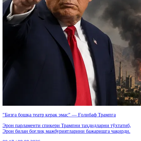
"Бизга бошқа театр керак эмас" — Ғолибаф Трампга
Эрон парламенти спикери Трампни таҳдидларни тўхтатиб,
Эрон билан боғлиқ мажбуриятларини бажаришга чақирди.