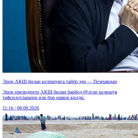
Эрон АҚШ билан келишувга тайёр эди — Пезешкиан
Эрон президенти АҚШ билан барбод бўлган келишув
тафсилотларини илк бор ошкор қилди.
11:16 / 08.08.2026