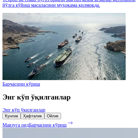
йўлга қўйиш масаласини муҳокама қилмоқда.
Барчасини кўриш
Энг кўп ўқилганлар
Энг кўп ўқилганлар
Кунлик
Ҳафталик
Ойлик
Мавзуга оид
Барчасини кўриш