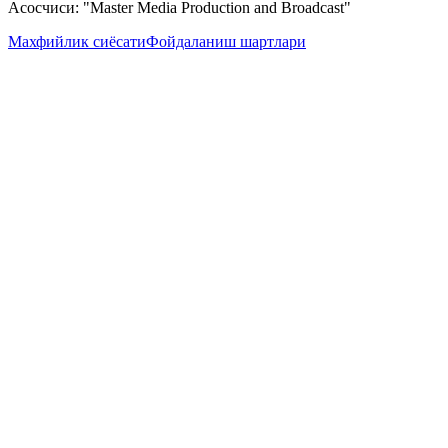
Асосчиси: "Master Media Production and Broadcast"
Махфийлик сиёсати
Фойдаланиш шартлари