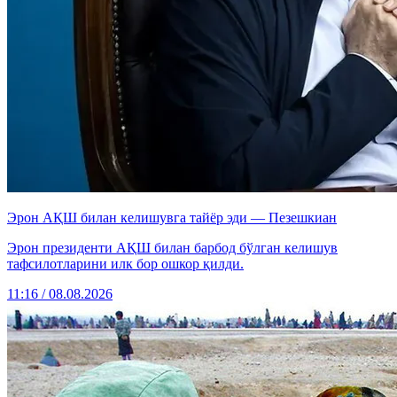
Эрон АҚШ билан келишувга тайёр эди — Пезешкиан
Эрон президенти АҚШ билан барбод бўлган келишув
тафсилотларини илк бор ошкор қилди.
11:16 / 08.08.2026