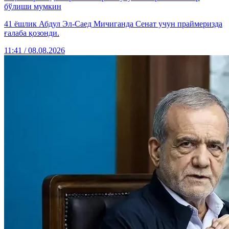
бўлиши мумкин
41 ёшлик Абдул Эл-Саед Мичиганда Сенат учун праймеризда
ғалаба қозонди.
11:41 / 08.08.2026