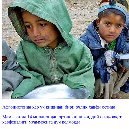
Афғонистонда ҳар уч кишидан бири очлик хавфи остида
Мамлакатда 14 миллиондан ортиқ киши жиддий озиқ-овқат
хавфсизлиги муаммосига дуч келмоқда.