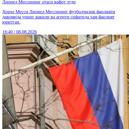
Лионел Мессининг отаси вафот этди
Хорхе Месси Лионел Мессининг футболчилик фаолияти
давомида унинг вакили ва агенти сифатида ҳам фаолият
юритган.
16:40 / 08.08.2026