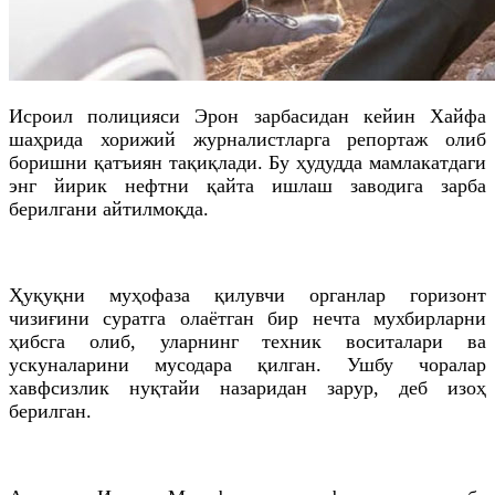
Исроил полицияси Эрон зарбасидан кейин Хайфа
шаҳрида хорижий журналистларга репортаж олиб
боришни қатъиян тақиқлади. Бу ҳудудда мамлакатдаги
энг йирик нефтни қайта ишлаш заводига зарба
берилгани айтилмоқда.
Ҳуқуқни муҳофаза қилувчи органлар горизонт
чизиғини суратга олаётган бир нечта мухбирларни
ҳибсга олиб, уларнинг техник воситалари ва
ускуналарини мусодара қилган. Ушбу чоралар
хавфсизлик нуқтайи назаридан зарур, деб изоҳ
берилган.