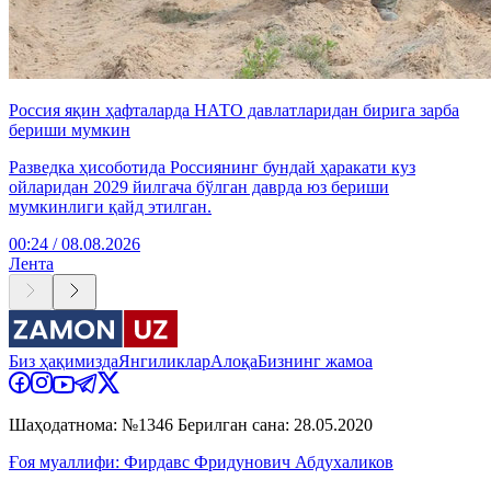
Россия яқин ҳафталарда НАТО давлатларидан бирига зарба
бериши мумкин
Разведка ҳисоботида Россиянинг бундай ҳаракати куз
ойларидан 2029 йилгача бўлган даврда юз бериши
мумкинлиги қайд этилган.
00:24 / 08.08.2026
Лента
Биз ҳақимизда
Янгиликлар
Алоқа
Бизнинг жамоа
Шаҳодатнома: №1346 Берилган сана: 28.05.2020
Ғоя муаллифи: Фирдавс Фридунович Абдухаликов