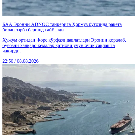
БАА Эронни ADNOC танкерига Ҳормуз бўғозида ракета
билан зарба беришда айблади
Ҳужум ортидан Форс кўрфази давлатлари Эронни қоралаб,
бўғозни халқаро кемалар қатнови учун очиқ сақлашга
чақирди.
22:50 / 08.08.2026