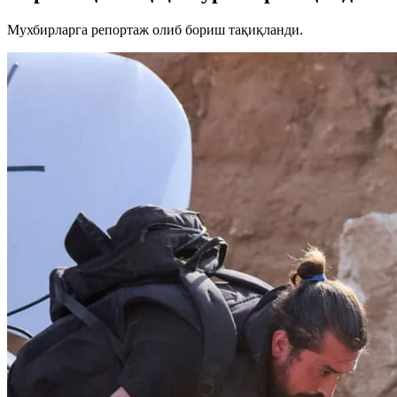
Мухбирларга репортаж олиб бориш тақиқланди.