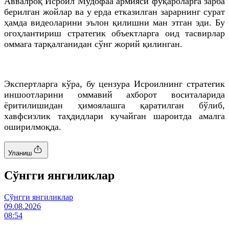
Аввалроқ Исроил Мудофаа армияси фуқароларга зарба
берилган жойлар ва у ерда етказилган зарарнинг сурат
ҳамда видеоларини эълон қилишни ман этган эди. Бу
огоҳлантириш стратегик объектларга оид тасвирлар
оммага тарқалганидан сўнг жорий қилинган.
Экспертларга кўра, бу цензура Исроилнинг стратегик
иншоотларини оммавий ахборот воситаларида
ёритилишидан ҳимоялашга қаратилган бўлиб,
хавфсизлик таҳдидлари кучайган шароитда амалга
оширилмоқда.
Уланиш
Cўнгги янгиликлар
Cўнгги янгиликлар
09.08.2026
08:54