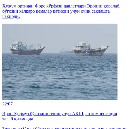
Ҳужум ортидан Форс кўрфази давлатлари Эронни қоралаб,
бўғозни халқаро кемалар қатнови учун очиқ сақлашга
чақирди.
22:07
Эрон Ҳормуз бўғозини очиш учун АҚШдан компенсация
талаб қилмоқда
Теҳрон ва Оман бўғоз орқали вақтинчалик кемалар қатновини