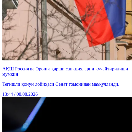
АҚШ Россия ва Эронга қарши санкцияларни кучайтирилиши
мумкин
Тегишли қонун лойиҳаси Сенат томонидан маъқулланди.
13:44 / 08.08.2026