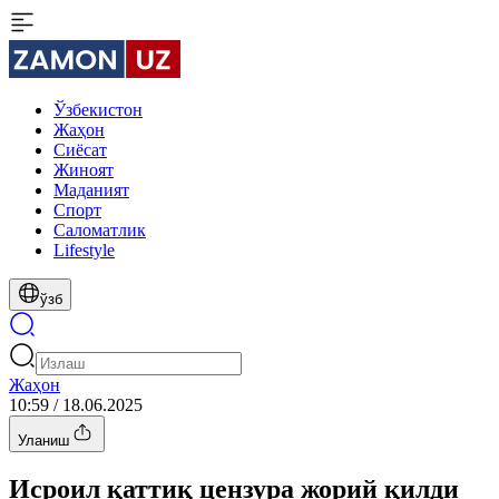
Ўзбекистон
Жаҳон
Сиёсат
Жиноят
Маданият
Спорт
Cаломатлик
Lifestyle
ўзб
Жаҳон
10:59 / 18.06.2025
Уланиш
Исроил қаттиқ цензура жорий қилди