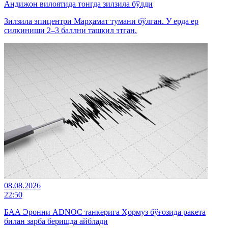
Андижон вилоятида тонгда зилзила бўлди
Зилзила эпицентри Марҳамат тумани бўлган. У ерда ер
силкиниши 2–3 баллни ташкил этган.
08.08.2026
22:50
БАА Эронни ADNOC танкерига Ҳормуз бўғозида ракета
билан зарба беришда айблади