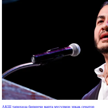
АҚШ тарихида биринчи марта мусулмон эркак сенатор