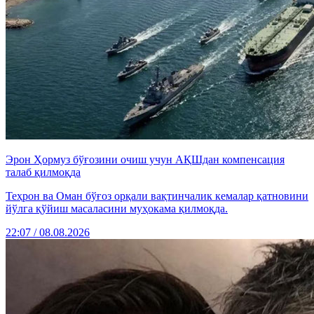
Эрон Ҳормуз бўғозини очиш учун АҚШдан компенсация
талаб қилмоқда
Теҳрон ва Оман бўғоз орқали вақтинчалик кемалар қатновини
йўлга қўйиш масаласини муҳокама қилмоқда.
22:07 / 08.08.2026