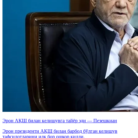
Эрон АҚШ билан келишувга тайёр эди — Пезешкиан
Эрон президенти АҚШ билан барбод бўлган келишув
тафсилотларини илк бор ошкор қилди.