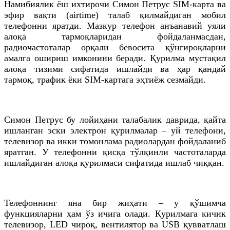
Намибиялик ёш ихтирочи Симон Петрус SIM-карта ва
эфир вақти (airtime) талаб қилмайдиган мобил
телефонни яратди. Мазкур телефон анъанавий уяли
алоқа тармоқларидан фойдаланмасдан,
радиочастоталар орқали бевосита қўнғироқларни
амалга ошириш имконини беради. Қурилма мустақил
алоқа тизими сифатида ишлайди ва ҳар қандай
тармоқ, трафик ёки SIM-картага эҳтиёж сезмайди.
Симон Петрус бу лойиҳани талабалик даврида, қайта
ишланган эски электрон қурилмалар – уй телефони,
телевизор ва икки томонлама радиолардан фойдаланиб
яратган. У телефонни қисқа тўлқинли частоталарда
ишлайдиган алоқа қурилмаси сифатида ишлаб чиққан.
Телефоннинг яна бир жиҳати – у қўшимча
функцияларни ҳам ўз ичига олади. Қурилмага кичик
телевизор, LED чироқ, вентилятор ва USB қувватлаш