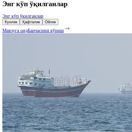
Энг кўп ўқилганлар
Энг кўп ўқилганлар
Кунлик
Ҳафталик
Ойлик
Мавзуга оид
Барчасини кўриш