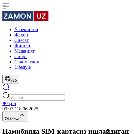
Ўзбекистон
Жаҳон
Сиёсат
Жиноят
Маданият
Спорт
Cаломатлик
Lifestyle
ўзб
Жаҳон
09:07 / 18.06.2025
Уланиш
Намибияда SIM-картасиз ишлайдиган