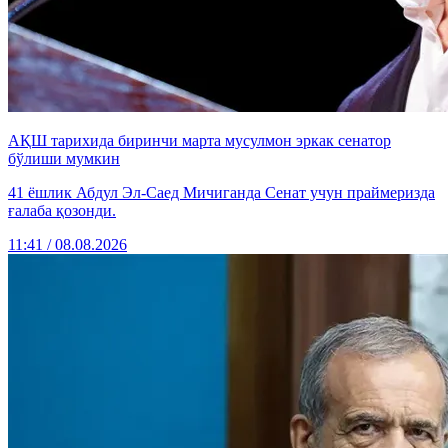
АҚШ тарихида биринчи марта мусулмон эркак сенатор
бўлиши мумкин
41 ёшлик Абдул Эл-Саед Мичиганда Сенат учун праймеризда
ғалаба қозонди.
11:41 / 08.08.2026