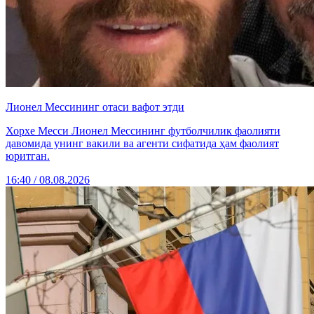
Лионел Мессининг отаси вафот этди
Хорхе Месси Лионел Мессининг футболчилик фаолияти
давомида унинг вакили ва агенти сифатида ҳам фаолият
юритган.
16:40 / 08.08.2026