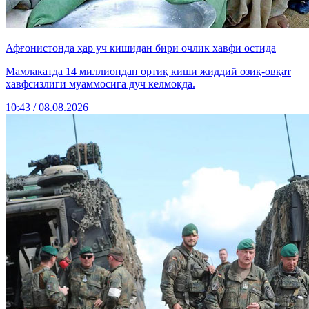
Афғонистонда ҳар уч кишидан бири очлик хавфи остида
Мамлакатда 14 миллиондан ортиқ киши жиддий озиқ-овқат
хавфсизлиги муаммосига дуч келмоқда.
10:43 / 08.08.2026