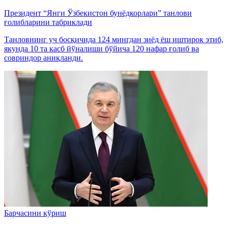
Президент “Янги Ўзбекистон бунёдкорлари” танлови
ғолибларини табриклади
Танловнинг уч босқичида 124 мингдан зиёд ёш иштирок этиб,
якунда 10 та касб йўналиши бўйича 120 нафар ғолиб ва
совриндор аниқланди.
Барчасини кўриш