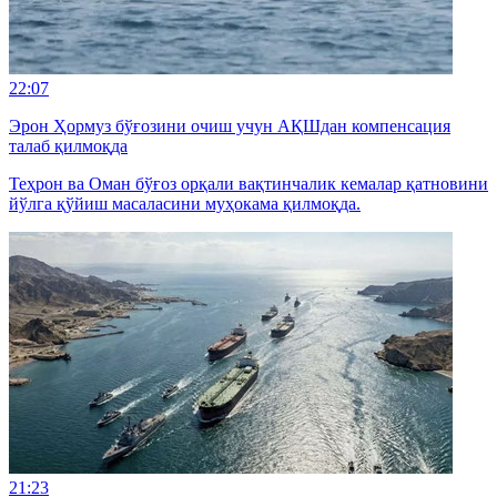
22:07
Эрон Ҳормуз бўғозини очиш учун АҚШдан компенсация
талаб қилмоқда
Теҳрон ва Оман бўғоз орқали вақтинчалик кемалар қатновини
йўлга қўйиш масаласини муҳокама қилмоқда.
21:23