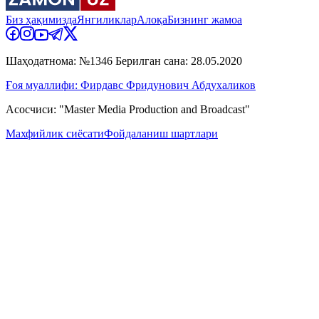
Биз ҳақимизда
Янгиликлар
Алоқа
Бизнинг жамоа
Шаҳодатнома: №1346 Берилган сана: 28.05.2020
Ғоя муаллифи: Фирдавс Фридунович Абдухаликов
Асосчиси: "Master Media Production and Broadcast"
Махфийлик сиёсати
Фойдаланиш шартлари