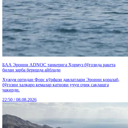
БАА Эронни ADNOC танкерига Ҳормуз бўғозида ракета
билан зарба беришда айблади
Ҳужум ортидан Форс кўрфази давлатлари Эронни қоралаб,
бўғозни халқаро кемалар қатнови учун очиқ сақлашга
чақирди.
22:50 / 08.08.2026