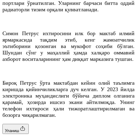
портлари ўрнатилган. Уларнинг барчаси битта оддий
радиаторли тизим орқали қувватланади.
Симон Петрус ихтиросини илк бор мактаб илмий
ярмаркасида тақдим этиб, кенг жамоатчилик
эътиборини қозонган ва мукофот соҳиби бўлган.
Шундан сўнг у маҳаллий ҳамда халқаро оммавий
ахборот воситаларининг ҳам диққат марказига тушган.
Бироқ Петрус ўрта мактабдан кейин олий таълимга
киришда қийинчиликларга дуч келган. У 2023 йилда
электроника муҳандислиги бўйича диплом олганига
қарамай, ҳозирда ишсиз экани айтилмоқда. Унинг
телефон ихтироси ҳали тижоратлаштирилмаган ва
бозорга чиқарилмаган.
Уланиш