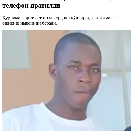
телефон яратилди
Қурилма радиочастоталар орқали қўнғироқларни амалга
ошириш имконини беради.