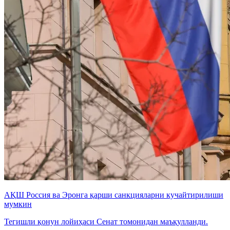
АҚШ Россия ва Эронга қарши санкцияларни кучайтирилиши
мумкин
Тегишли қонун лойиҳаси Сенат томонидан маъқулланди.