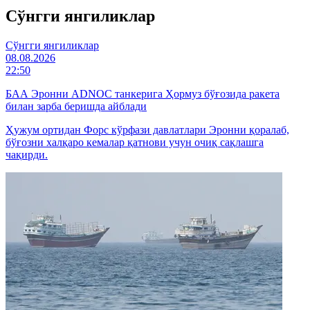
Cўнгги янгиликлар
Cўнгги янгиликлар
08.08.2026
22:50
БАА Эронни ADNOC танкерига Ҳормуз бўғозида ракета
билан зарба беришда айблади
Ҳужум ортидан Форс кўрфази давлатлари Эронни қоралаб,
бўғозни халқаро кемалар қатнови учун очиқ сақлашга
чақирди.