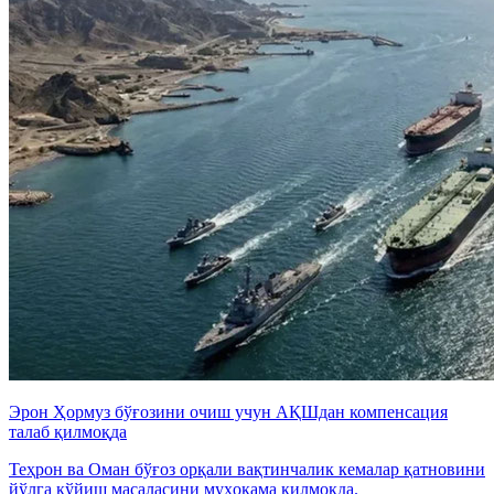
Эрон Ҳормуз бўғозини очиш учун АҚШдан компенсация
талаб қилмоқда
Теҳрон ва Оман бўғоз орқали вақтинчалик кемалар қатновини
йўлга қўйиш масаласини муҳокама қилмоқда.