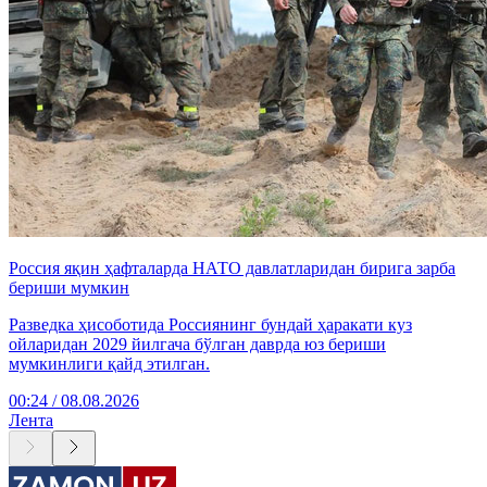
Россия яқин ҳафталарда НАТО давлатларидан бирига зарба
бериши мумкин
Разведка ҳисоботида Россиянинг бундай ҳаракати куз
ойларидан 2029 йилгача бўлган даврда юз бериши
мумкинлиги қайд этилган.
00:24 / 08.08.2026
Лента