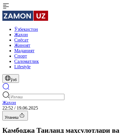
Ўзбекистон
Жаҳон
Сиёсат
Жиноят
Маданият
Спорт
Cаломатлик
Lifestyle
ўзб
Жаҳон
22:52 / 19.06.2025
Уланиш
Камбоджа Таиланд маҳсулотлари ва