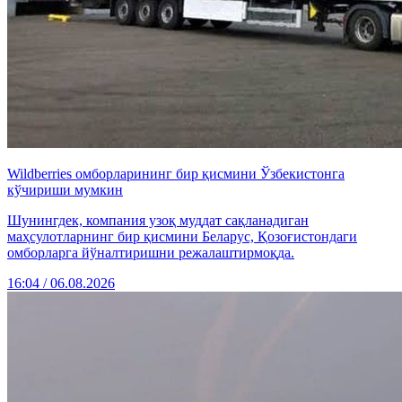
Wildberries омборларининг бир қисмини Ўзбекистонга
кўчириши мумкин
Шунингдек, компания узоқ муддат сақланадиган
маҳсулотларнинг бир қисмини Беларус, Қозоғистондаги
омборларга йўналтиришни режалаштирмоқда.
16:04 / 06.08.2026