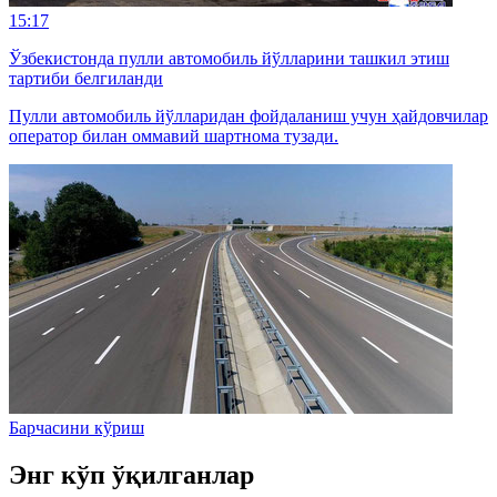
15:17
Ўзбекистонда пулли автомобиль йўлларини ташкил этиш
тартиби белгиланди
Пулли автомобиль йўлларидан фойдаланиш учун ҳайдовчилар
оператор билан оммавий шартнома тузади.
Барчасини кўриш
Энг кўп ўқилганлар