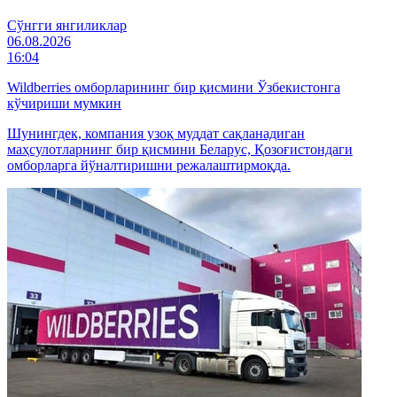
Cўнгги янгиликлар
06.08.2026
16:04
Wildberries омборларининг бир қисмини Ўзбекистонга
кўчириши мумкин
Шунингдек, компания узоқ муддат сақланадиган
маҳсулотларнинг бир қисмини Беларус, Қозоғистондаги
омборларга йўналтиришни режалаштирмоқда.