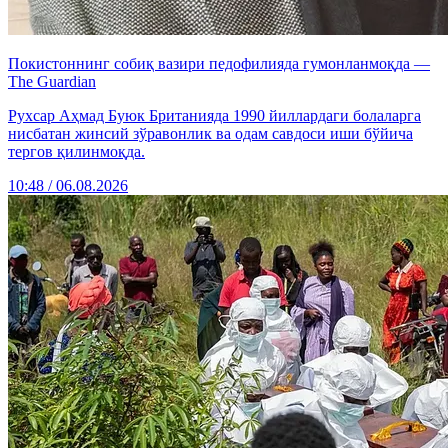
Покистоннинг собиқ вазири педофилияда гумонланмоқда —
The Guardian
Рухсар Аҳмад Буюк Британияда 1990 йиллардаги болаларга
нисбатан жинсий зўравонлик ва одам савдоси иши бўйича
тергов қилинмоқда.
10:48 / 06.08.2026