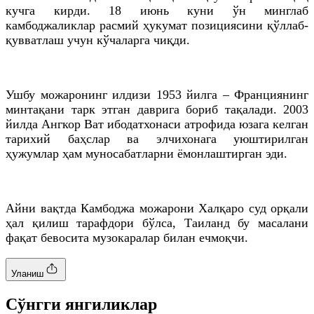
кучга кирди. 18 июнь куни ўн минглаб
камбоджаликлар расмий ҳукумат позициясини қўллаб-
қувватлаш учун кўчаларга чиқди.
Ушбу можаронинг илдизи 1953 йилга – Франциянинг
минтақани тарк этган даврига бориб тақалади. 2003
йилда Ангкор Ват ибодатхонаси атрофида юзага келган
тарихий баҳслар ва элчихонага уюштирилган
ҳужумлар ҳам муносабатларни ёмонлаштирган эди.
Айни вақтда Камбоджа можарони Халқаро суд орқали
ҳал қилиш тарафдори бўлса, Таиланд бу масалани
фақат бевосита музокаралар билан ечмоқчи.
Уланиш
Cўнгги янгиликлар