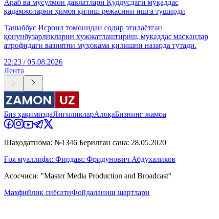
Араб ва мусулмон давлатлари Қуддусдаги муқаддас
қадамжоларни ҳимоя қилиш режасини ишга туширди
Ташаббус Исроил томонидан содир этилаётган
қонунбузарликларни ҳужжатлаштириш, муқаддас масканлар
атрофидаги вазиятни муҳокама қилишни назарда тутади.
22:23 / 05.08.2026
Лента
Биз ҳақимизда
Янгиликлар
Алоқа
Бизнинг жамоа
Шаҳодатнома: №1346 Берилган сана: 28.05.2020
Ғоя муаллифи: Фирдавс Фридунович Абдухаликов
Асосчиси: "Master Media Production and Broadcast"
Махфийлик сиёсати
Фойдаланиш шартлари