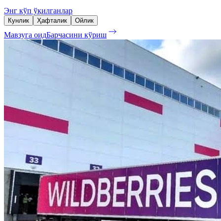
Энг кўп ўқилганлар
Кунлик
Ҳафталик
Ойлик
Мавзуга оид
Барчасини кўриш