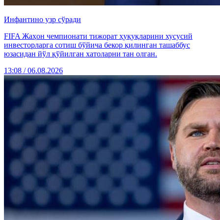
Инфантино узр сўради
FIFA Жаҳон чемпионати тижорат ҳуқуқларини хусусий
инвесторларга сотиш бўйича бекор қилинган ташаббус
юзасидан йўл қўйилган хатоларни тан олган.
13:08 / 06.08.2026