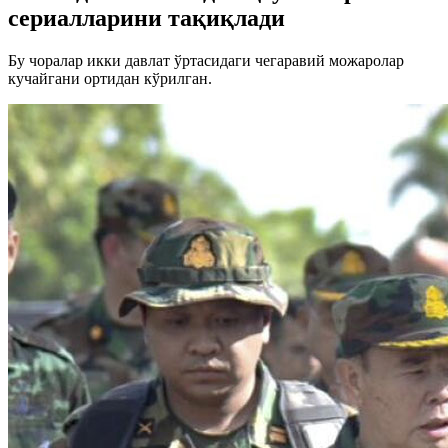
сериалларини тақиқлади
Бу чоралар икки давлат ўртасидаги чегаравий можаролар
кучайгани ортидан кўрилган.