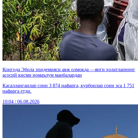
Конгода Эбола эпидемияси авж олмоқда —янги ҳолатларнинг
асосий қисми номаълум манбалардан
Касалланганлар сони 3 874 нафарга, қурбонлар сони эса 1 751
нафарга етди.
10:04 / 06.08.2026