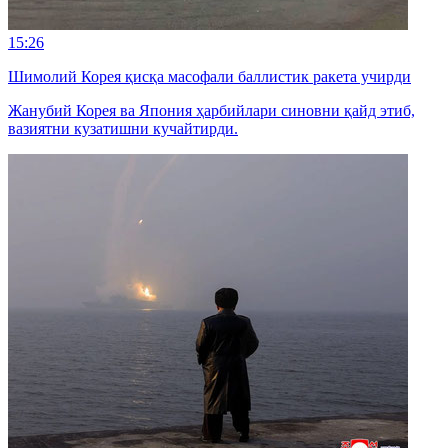
15:26
Шимолий Корея қисқа масофали баллистик ракета учирди
Жанубий Корея ва Япония ҳарбийлари синовни қайд этиб,
вазиятни кузатишни кучайтирди.