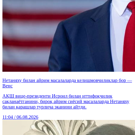
Нетаняху билан айрим масалаларда келишмовчиликлар бор —
Венс
АҚШ вице-президенти Исроил билан иттифоқчилик
сақланаётганини, бироқ айрим сиёсий масалаларда Нетаняху
билан қарашлар турлича эканини айтди.
11:04 / 06.08.2026