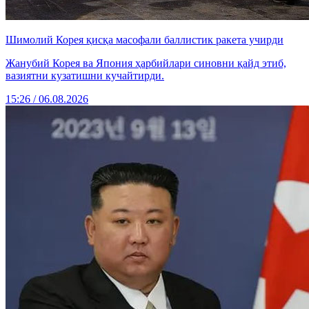
Шимолий Корея қисқа масофали баллистик ракета учирди
Жанубий Корея ва Япония ҳарбийлари синовни қайд этиб,
вазиятни кузатишни кучайтирди.
15:26 / 06.08.2026