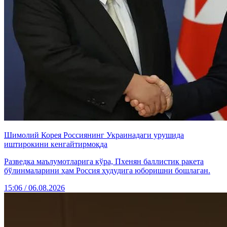
Шимолий Корея Россиянинг Украинадаги урушида
иштирокини кенгайтирмоқда
Разведка маълумотларига кўра, Пхенян баллистик ракета
бўлинмаларини ҳам Россия ҳудудига юборишни бошлаган.
15:06 / 06.08.2026