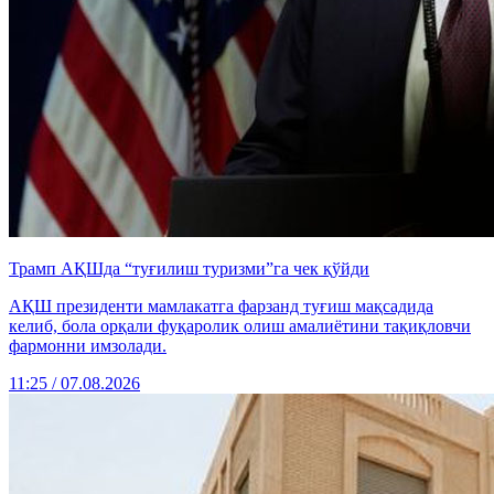
Трамп АҚШда “туғилиш туризми”га чек қўйди
АҚШ президенти мамлакатга фарзанд туғиш мақсадида
келиб, бола орқали фуқаролик олиш амалиётини тақиқловчи
фармонни имзолади.
11:25 / 07.08.2026