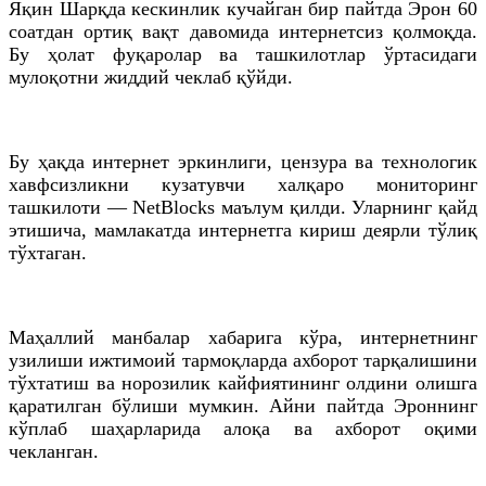
Яқин Шарқда кескинлик кучайган бир пайтда Эрон 60
соатдан ортиқ вақт давомида интернетсиз қолмоқда.
Бу ҳолат фуқаролар ва ташкилотлар ўртасидаги
мулоқотни жиддий чеклаб қўйди.
Бу ҳақда интернет эркинлиги, цензура ва технологик
хавфсизликни кузатувчи халқаро мониторинг
ташкилоти — NetBlocks маълум қилди. Уларнинг қайд
этишича, мамлакатда интернетга кириш деярли тўлиқ
тўхтаган.
Маҳаллий манбалар хабарига кўра, интернетнинг
узилиши ижтимоий тармоқларда ахборот тарқалишини
тўхтатиш ва норозилик кайфиятининг олдини олишга
қаратилган бўлиши мумкин. Айни пайтда Эроннинг
кўплаб шаҳарларида алоқа ва ахборот оқими
чекланган.