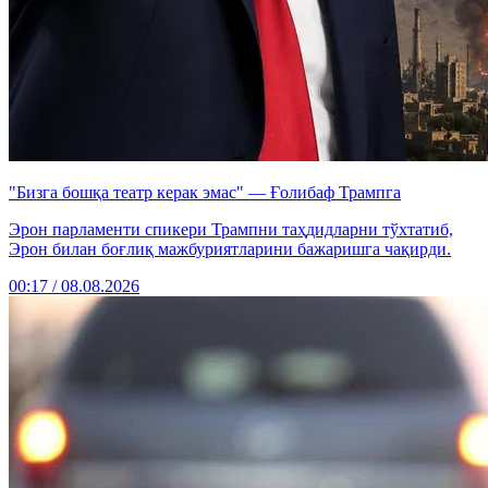
"Бизга бошқа театр керак эмас" — Ғолибаф Трампга
Эрон парламенти спикери Трампни таҳдидларни тўхтатиб,
Эрон билан боғлиқ мажбуриятларини бажаришга чақирди.
00:17 / 08.08.2026