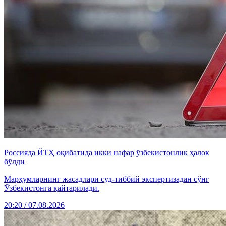
Россияда ЙТҲ оқибатида икки нафар ўзбекистонлик ҳалок
бўлди
Марҳумларнинг жасадлари суд-тиббий экспертизадан сўнг
Ўзбекистонга қайтарилади.
20:20 / 07.08.2026