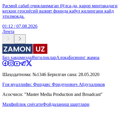
Расмий сабаб очиқланмаган бўлса-да, қарор минтақадаги
кескин геосиёсий вазият фонида қабул қилингани қайд
этилмоқда.
01:12 / 07.08.2026
Лента
Биз ҳақимизда
Янгиликлар
Алоқа
Бизнинг жамоа
Шаҳодатнома: №1346 Берилган сана: 28.05.2020
Ғоя муаллифи: Фирдавс Фридунович Абдухаликов
Асосчиси: "Master Media Production and Broadcast"
Махфийлик сиёсати
Фойдаланиш шартлари