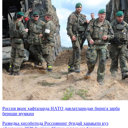
Россия яқин ҳафталарда НАТО давлатларидан бирига зарба
бериши мумкин
Разведка ҳисоботида Россиянинг бундай ҳаракати куз