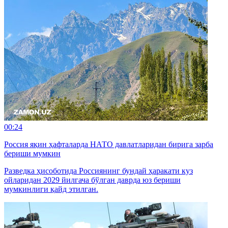
00:24
Россия яқин ҳафталарда НАТО давлатларидан бирига зарба
бериши мумкин
Разведка ҳисоботида Россиянинг бундай ҳаракати куз
ойларидан 2029 йилгача бўлган даврда юз бериши
мумкинлиги қайд этилган.