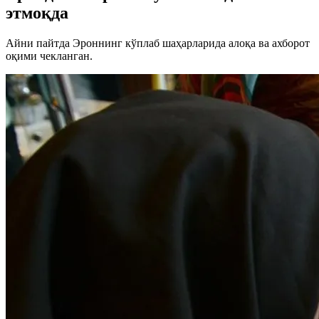
этмоқда
Айни пайтда Эроннинг кўплаб шаҳарларида алоқа ва ахборот
оқими чекланган.