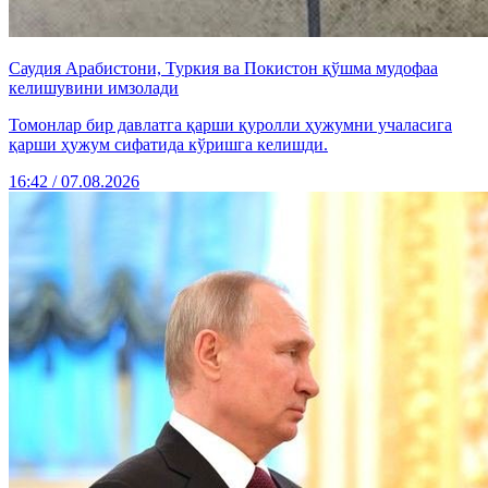
Саудия Арабистони, Туркия ва Покистон қўшма мудофаа
келишувини имзолади
Томонлар бир давлатга қарши қуролли ҳужумни учаласига
қарши ҳужум сифатида кўришга келишди.
16:42 / 07.08.2026