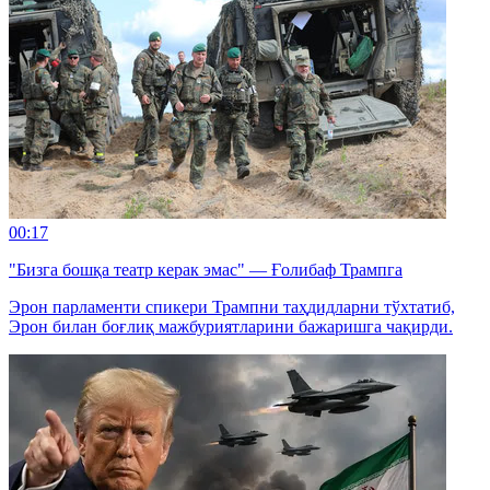
00:17
"Бизга бошқа театр керак эмас" — Ғолибаф Трампга
Эрон парламенти спикери Трампни таҳдидларни тўхтатиб,
Эрон билан боғлиқ мажбуриятларини бажаришга чақирди.