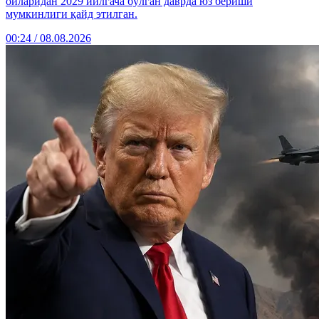
ойларидан 2029 йилгача бўлган даврда юз бериши
мумкинлиги қайд этилган.
00:24 / 08.08.2026