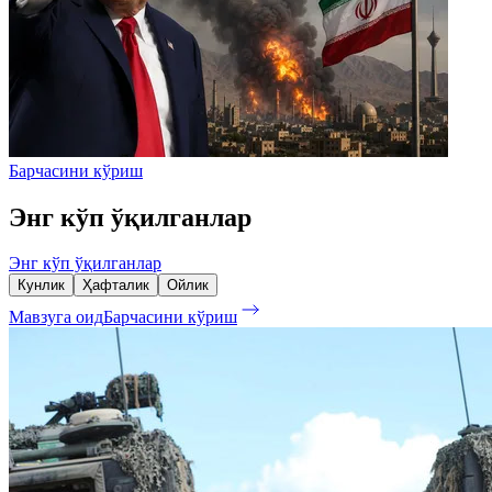
Барчасини кўриш
Энг кўп ўқилганлар
Энг кўп ўқилганлар
Кунлик
Ҳафталик
Ойлик
Мавзуга оид
Барчасини кўриш