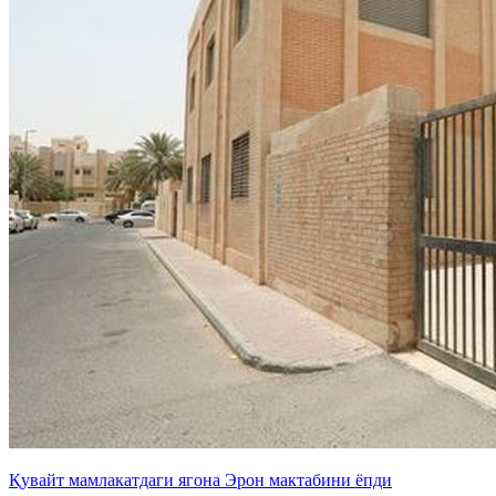
Қувайт мамлакатдаги ягона Эрон мактабини ёпди