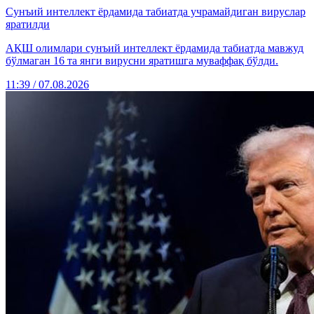
Сунъий интеллект ёрдамида табиатда учрамайдиган вируслар
яратилди
АҚШ олимлари сунъий интеллект ёрдамида табиатда мавжуд
бўлмаган 16 та янги вирусни яратишга муваффақ бўлди.
11:39 / 07.08.2026