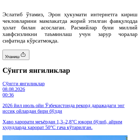
Эслатиб ўтамиз, Эрон ҳукумати интернетга кириш
чекловларини мамлакатда жорий этилган фавқулодда
ҳолат билан асослаган. Расмийлар буни миллий
хавфсизликни таъминлаш учун зарур чоралар
сифатида кўрсатмоқда.
Уланиш
Cўнгги янгиликлар
Cўнгги янгиликлар
08.08.2026
00:36
2026 йил июль ойи Ўзбекистонда рекорд даражадаги энг
иссиқ ойлардан бири бўлди
Ҳаво ҳарорати меъёрдан 1,3–2,8°C юқори бўлиб, айрим
ҳудудларда ҳарорат 50°C гача кўтарилган.