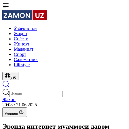
Ўзбекистон
Жаҳон
Сиёсат
Жиноят
Маданият
Спорт
Cаломатлик
Lifestyle
ўзб
Жаҳон
20:08 / 21.06.2025
Уланиш
Эронда интернет муаммоси давом