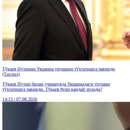
Тўқаев Путинни Украина урушини тўхтатишга чақирди
(Таҳлил)
Тўқаев Путин билан учрашувда Украинадаги урушни
тўхтатишга чақирди. Тўқаев буни қандай эплади?
14:15 / 07.08.2026