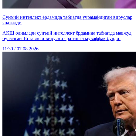
Сунъий интеллект ёрдамида табиатда учрамайдиган вируслар
яратилди
АҚШ олимлари сунъий интеллект ёрдамида табиатда мавжуд
бўлмаган 16 та янги вирусни яратишга муваффақ бўлди.
11:39 / 07.08.2026