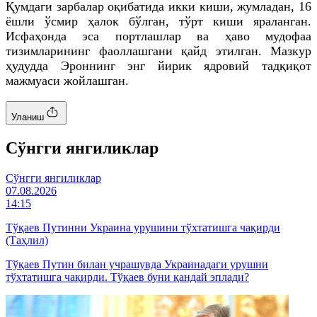
Қумдаги зарбалар оқибатида икки киши, жумладан, 16
ёшли ўсмир ҳалок бўлган, тўрт киши яраланган.
Исфаҳонда эса портлашлар ва ҳаво мудофаа
тизимларининг фаоллашгани қайд этилган. Мазкур
ҳудудда Эроннинг энг йирик ядровий тадқиқот
мажмуаси жойлашган.
Уланиш
Cўнгги янгиликлар
Cўнгги янгиликлар
07.08.2026
14:15
Тўқаев Путинни Украина урушини тўхтатишга чақирди
(Таҳлил)
Тўқаев Путин билан учрашувда Украинадаги урушни
тўхтатишга чақирди. Тўқаев буни қандай эплади?