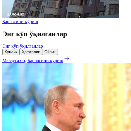
Барчасини кўриш
Энг кўп ўқилганлар
Энг кўп ўқилганлар
Кунлик
Ҳафталик
Ойлик
Мавзуга оид
Барчасини кўриш