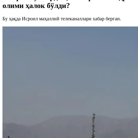
олими ҳалок бўлди?
Бу ҳақда Исроил маҳаллий телеканаллари хабар берган.