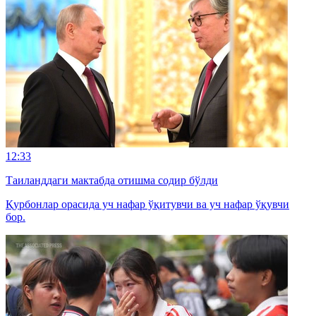
12:33
Таиланддаги мактабда отишма содир бўлди
Қурбонлар орасида уч нафар ўқитувчи ва уч нафар ўқувчи
бор.