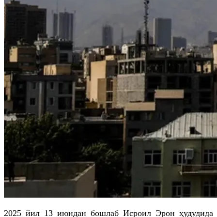
2025 йил 13 июндан бошлаб Исроил Эрон ҳудудида