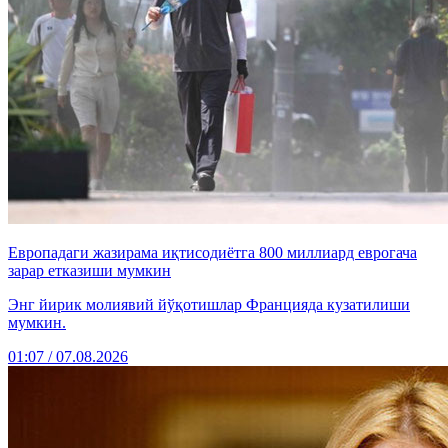
Европадаги жазирама иқтисодиётга 800 миллиард еврогача
зарар етказиши мумкин
Энг йирик молиявий йўқотишлар Францияда кузатилиши
мумкин.
01:07 / 07.08.2026