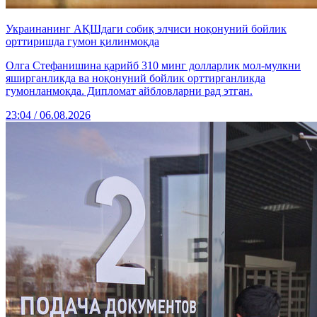
Украинанинг АҚШдаги собиқ элчиси ноқонуний бойлик
орттиришда гумон қилинмоқда
Олга Стефанишина қарийб 310 минг долларлик мол-мулкни
яширганликда ва ноқонуний бойлик орттирганликда
гумонланмоқда. Дипломат айбловларни рад этган.
23:04 / 06.08.2026