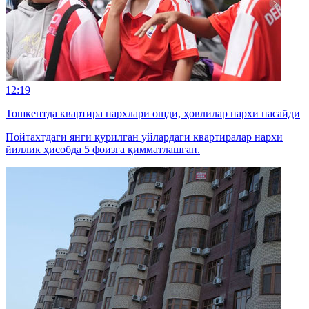
12:19
Тошкентда квартира нархлари ошди, ҳовлилар нархи пасайди
Пойтахтдаги янги қурилган уйлардаги квартиралар нархи
йиллик ҳисобда 5 фоизга қимматлашган.