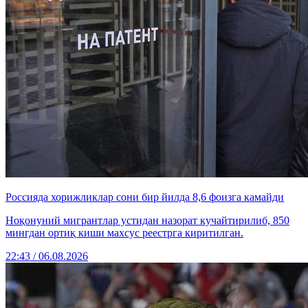
Россияда хорижликлар сони бир йилда 8,6 фоизга камайди
Ноқонуний мигрантлар устидан назорат кучайтирилиб, 850
мингдан ортиқ киши махсус реестрга киритилган.
22:43 / 06.08.2026