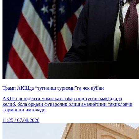
Трамп АҚШда “туғилиш туризми”га чек қўйди
АҚШ президенти мамлакатга фарзанд туғиш мақсадида
келиб, бола орқали фуқаролик олиш амалиётини тақиқловчи
фармонни имзолади.
11:25 / 07.08.2026