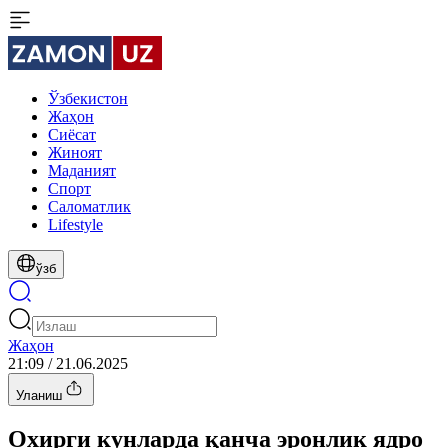
Ўзбекистон
Жаҳон
Сиёсат
Жиноят
Маданият
Спорт
Cаломатлик
Lifestyle
ўзб
Жаҳон
21:09 / 21.06.2025
Уланиш
Охирги кунларда қанча эронлик ядро