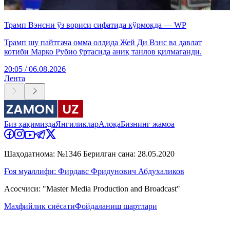
Трамп Вэнсни ўз вориси сифатида кўрмоқда — WP
Трамп шу пайтгача омма олдида Жей Ди Вэнс ва давлат
котиби Марко Рубио ўртасида аниқ танлов қилмаганди.
20:05 / 06.08.2026
Лента
Биз ҳақимизда
Янгиликлар
Алоқа
Бизнинг жамоа
Шаҳодатнома: №1346 Берилган сана: 28.05.2020
Ғоя муаллифи: Фирдавс Фридунович Абдухаликов
Асосчиси: "Master Media Production and Broadcast"
Махфийлик сиёсати
Фойдаланиш шартлари