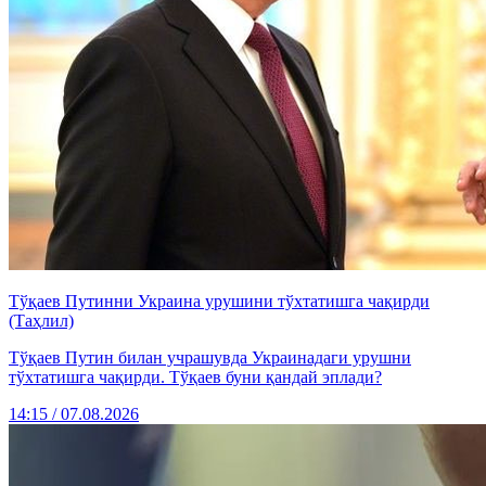
Тўқаев Путинни Украина урушини тўхтатишга чақирди
(Таҳлил)
Тўқаев Путин билан учрашувда Украинадаги урушни
тўхтатишга чақирди. Тўқаев буни қандай эплади?
14:15 / 07.08.2026