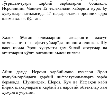
тўғридан-тўғри ҳарбий зарбаларни бошлади.
Исроилнинг Чаннел 12 телеканали хабарига кўра, бу
ҳужумлар натижасида 17 нафар етакчи эронлик ядро
олими ҳалок бўлган.
Ҳалок бўлган олимларнинг аксарияти махсус
ҳимояланган “хавфсиз уйлар”да нишонга олинган. Шу
вақт ичида Эрон ҳукумати ҳам ўнлаб жосуслар ва
агентларни қўлга олганини эълон қилган.
Айни дамда Исроил ҳарбий-ҳаво кучлари Эрон
жануби-ғарбидаги ҳарбий инфратузилмаларга зарба
бермоқда. Шунингдек, Шероз, Қум ва Исфаҳон каби
йирик шаҳарлардаги ҳарбий ва ядровий объектлар ҳам
ҳужумга учраган.