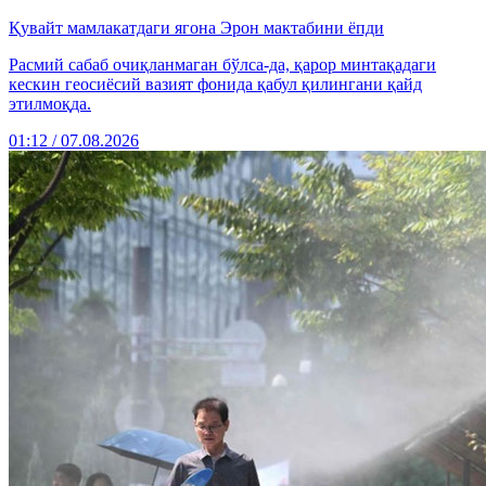
Қувайт мамлакатдаги ягона Эрон мактабини ёпди
Расмий сабаб очиқланмаган бўлса-да, қарор минтақадаги
кескин геосиёсий вазият фонида қабул қилингани қайд
этилмоқда.
01:12 / 07.08.2026