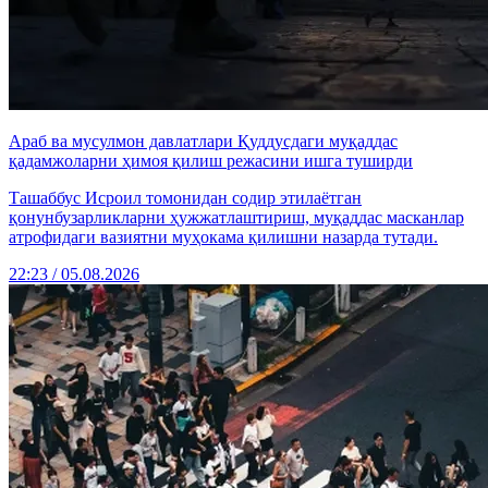
Араб ва мусулмон давлатлари Қуддусдаги муқаддас
қадамжоларни ҳимоя қилиш режасини ишга туширди
Ташаббус Исроил томонидан содир этилаётган
қонунбузарликларни ҳужжатлаштириш, муқаддас масканлар
атрофидаги вазиятни муҳокама қилишни назарда тутади.
22:23 / 05.08.2026