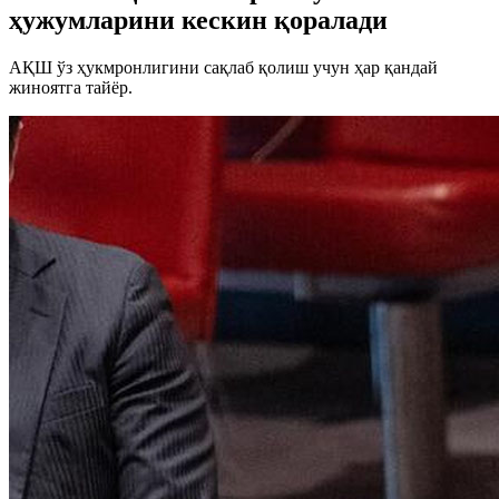
ҳужумларини кескин қоралади
АҚШ ўз ҳукмронлигини сақлаб қолиш учун ҳар қандай
жиноятга тайёр.