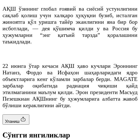
АҚШ ўзининг глобал ғоявий ва сиёсий устунлигини
сақлаб қолиш учун халқаро ҳуқуқни бузиб, исталган
жиноятга қўл уришга тайёр эканлигини яна бир бор
исботлади, — дея қўшимча қилди у ва Россия бу
ҳужумларни “энг қатъий тарзда” қоралашини
таъкидлади.
22 июнга ўтар кечаси АҚШ ҳаво кучлари Эроннинг
Натанз, Фордо ва Исфаҳон шаҳарларидаги ядро
объектларига кенг кўламли зарбалар берди. MAGATE
зарбалар оқибатида радиация чиқиши қайд
этилмаганини маълум қилди. Эрон президенти Масъуд
Пезешкиан АҚШнинг бу ҳужумларига албатта жавоб
бўлиши кераклигини айтди.
Уланиш
Cўнгги янгиликлар