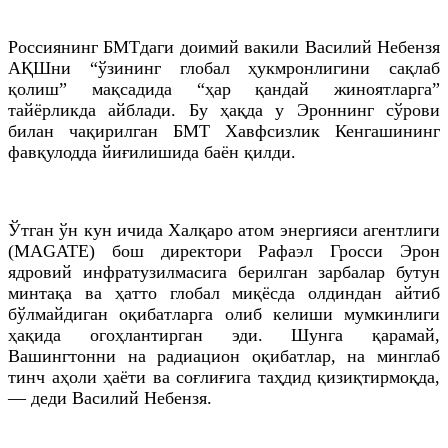
Россиянинг БМТдаги доимий вакили Василий Небензя
АҚШни “ўзининг глобал ҳукмронлигини сақлаб
қолиш” мақсадида “ҳар қандай жиноятларга”
тайёрликда айблади. Бу ҳақда у Эроннинг сўрови
билан чақирилган БМТ Хавфсизлик Кенгашининг
фавқулодда йиғилишида баён қилди.
Ўтган ўн кун ичида Халқаро атом энергияси агентлиги
(MAGATE) бош директори Рафаэл Гросси Эрон
ядровий инфратузилмасига берилган зарбалар бутун
минтақа ва ҳатто глобал миқёсда олдиндан айтиб
бўлмайдиган оқибатларга олиб келиши мумкинлиги
ҳақида огоҳлантирган эди. Шунга қарамай,
Вашингтонни на радиацион оқибатлар, на минглаб
тинч аҳоли ҳаёти ва соғлиғига таҳдид қизиқтирмоқда,
— деди Василий Небензя.