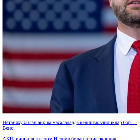
Нетаняху билан айрим масалаларда келишмовчиликлар бор —
Венс
АҚШ вице-президенти Исроил билан иттифоқчилик