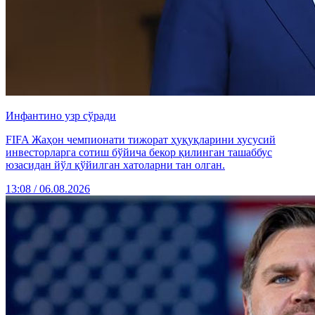
Инфантино узр сўради
FIFA Жаҳон чемпионати тижорат ҳуқуқларини хусусий
инвесторларга сотиш бўйича бекор қилинган ташаббус
юзасидан йўл қўйилган хатоларни тан олган.
13:08 / 06.08.2026