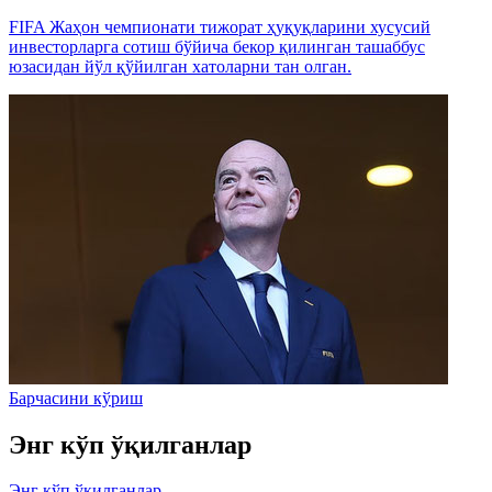
FIFA Жаҳон чемпионати тижорат ҳуқуқларини хусусий
инвесторларга сотиш бўйича бекор қилинган ташаббус
юзасидан йўл қўйилган хатоларни тан олган.
Барчасини кўриш
Энг кўп ўқилганлар
Энг кўп ўқилганлар