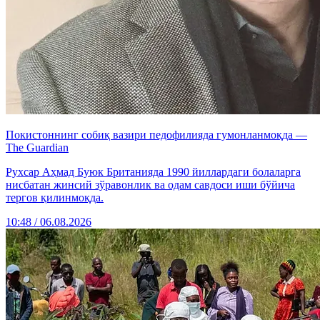
Покистоннинг собиқ вазири педофилияда гумонланмоқда —
The Guardian
Рухсар Аҳмад Буюк Британияда 1990 йиллардаги болаларга
нисбатан жинсий зўравонлик ва одам савдоси иши бўйича
тергов қилинмоқда.
10:48 / 06.08.2026