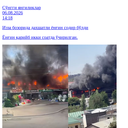
Cўнгги янгиликлар
06.08.2026
14:18
Изза бозорида дахшатли ёнғин содир бўлди
Ёнғин қарийб икки соатда ўчирилган.