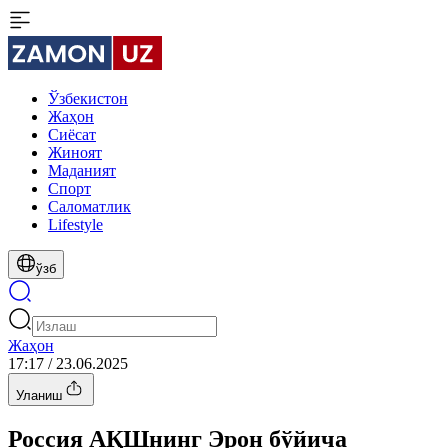
Ўзбекистон
Жаҳон
Сиёсат
Жиноят
Маданият
Спорт
Cаломатлик
Lifestyle
ўзб
Жаҳон
17:17 / 23.06.2025
Уланиш
Россия АҚШнинг Эрон бўйича