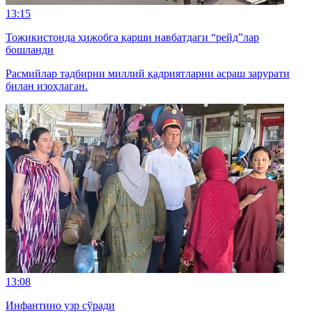
13:15
Тожикистонда ҳижобга қарши навбатдаги “рейд”лар
бошланди
Расмийлар тадбирни миллий қадриятларни асраш зарурати
билан изоҳлаган.
13:08
Инфантино узр сўради