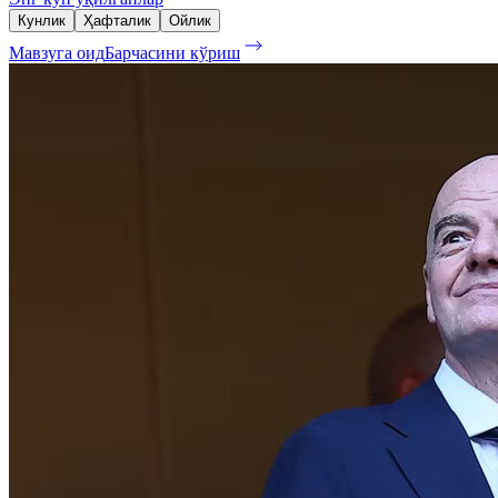
Кунлик
Ҳафталик
Ойлик
Мавзуга оид
Барчасини кўриш