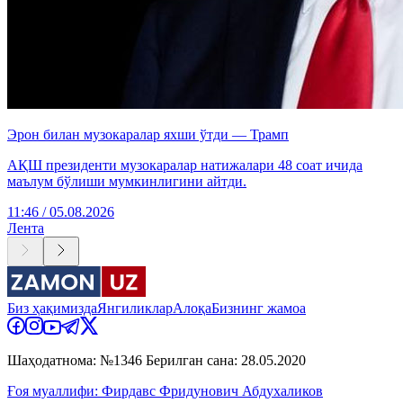
Эрон билан музокаралар яхши ўтди — Трамп
АҚШ президенти музокаралар натижалари 48 соат ичида
маълум бўлиши мумкинлигини айтди.
11:46 / 05.08.2026
Лента
Биз ҳақимизда
Янгиликлар
Алоқа
Бизнинг жамоа
Шаҳодатнома: №1346 Берилган сана: 28.05.2020
Ғоя муаллифи: Фирдавс Фридунович Абдухаликов