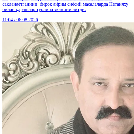
сақланаётганини, бироқ айрим сиёсий масалаларда Нетаняху
билан қарашлар турлича эканини айтди.
11:04 / 06.08.2026