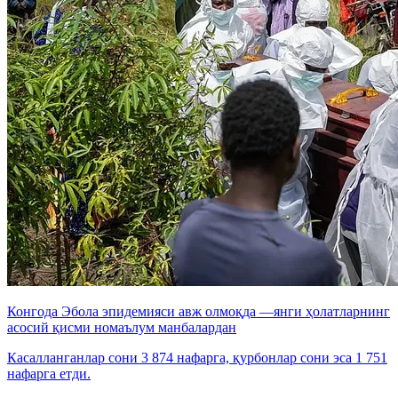
Конгода Эбола эпидемияси авж олмоқда —янги ҳолатларнинг
асосий қисми номаълум манбалардан
Касалланганлар сони 3 874 нафарга, қурбонлар сони эса 1 751
нафарга етди.