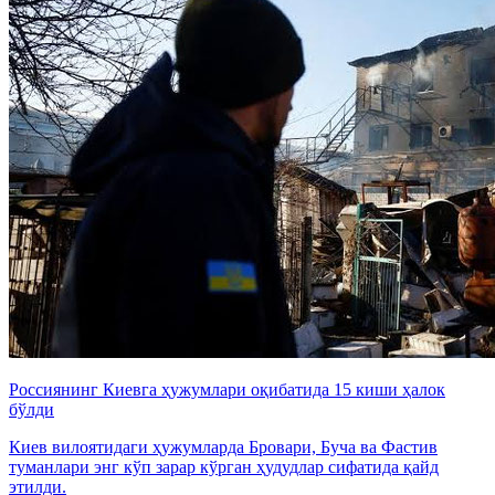
Россиянинг Киевга ҳужумлари оқибатида 15 киши ҳалок
бўлди
Киев вилоятидаги ҳужумларда Бровари, Буча ва Фастив
туманлари энг кўп зарар кўрган ҳудудлар сифатида қайд
этилди.