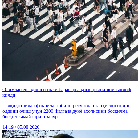
Олимлар ер аҳолиси икки бараварга қисқартиришни таклиф
қилди
Тадқиқотчилар фикрича, табиий ресурслар танқислигининг
олдини олиш учун 2200 йилгача дунё аҳолисини босқичма-
босқич камайтириш зарур.
14:19 / 05.08.2026