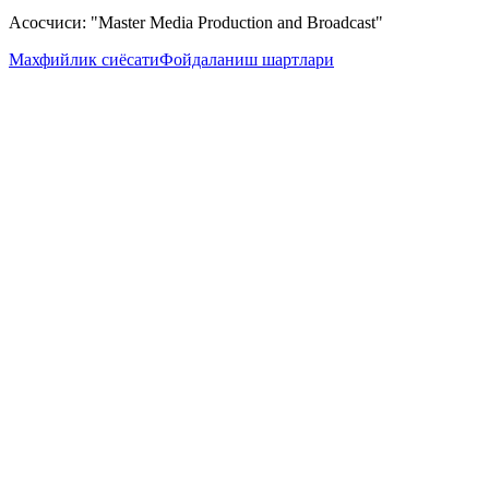
Асосчиси: "Master Media Production and Broadcast"
Махфийлик сиёсати
Фойдаланиш шартлари