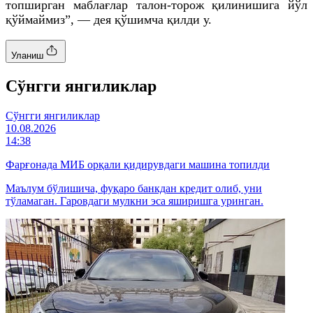
топширган маблағлар талон-торож қилинишига йўл
қўймаймиз”, — дея қўшимча қилди у.
Уланиш
Cўнгги янгиликлар
Cўнгги янгиликлар
10.08.2026
14:38
Фарғонада МИБ орқали қидирувдаги машина топилди
Маълум бўлишича, фуқаро банкдан кредит олиб, уни
тўламаган. Гаровдаги мулкни эса яширишга уринган.