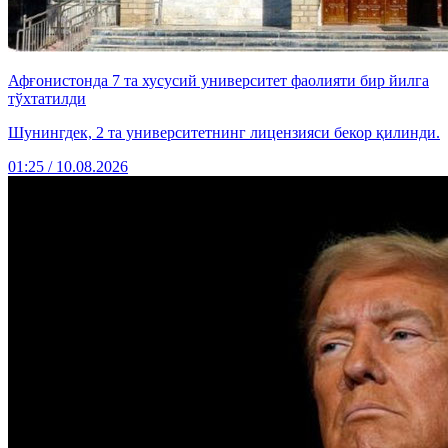
Афғонистонда 7 та хусусий университет фаолияти бир йилга
тўхтатилди
Шунингдек, 2 та университетнинг лицензияси бекор қилинди.
01:25 / 10.08.2026