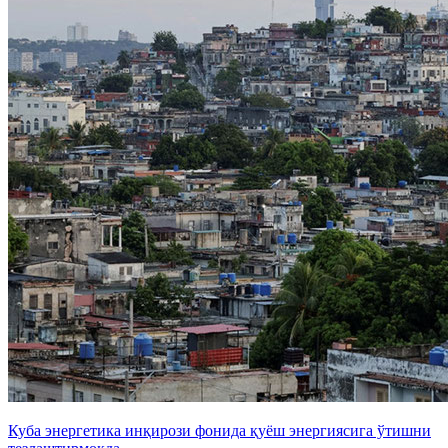
Куба энергетика инқирози фонида қуёш энергиясига ўтишни