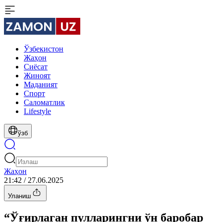
Ўзбекистон
Жаҳон
Сиёсат
Жиноят
Маданият
Спорт
Cаломатлик
Lifestyle
ўзб
Жаҳон
21:42 / 27.06.2025
Уланиш
“Ўғирлаган пулларингни ўн баробар