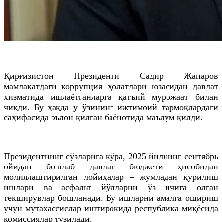
Қирғизистон Президенти Садир Жапаров
мамлакатдаги коррупция ҳолатлари юзасидан давлат
хизматида ишлаётганларга қатъий мурожаат билан
чиқди. Бу ҳақда у ўзининг ижтимоий тармоқлардаги
саҳифасида эълон қилган баёнотида маълум қилди.
Президентнинг сўзларига кўра, 2025 йилнинг сентябрь
ойидан бошлаб давлат бюджети ҳисобидан
молиялаштирилган лойиҳалар – жумладан қурилиш
ишлари ва асфальт йўлларни ўз ичига олган
текширувлар бошланади. Бу ишларни амалга ошириш
учун мутахассислар иштирокида республика миқёсида
комиссиялар тузилади.