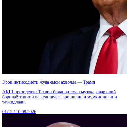
Эрон иқтисодиёти жуда ёмон аҳволда — Трамп
АҚШ президенти Теҳрон билан қисман музокаралар олиб
борилаётганини ва келишувга эришилиши мумкинлигини
таъкидлади.
01:15 / 10.08.2026