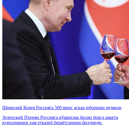
Шимолий Корея Россияга 500 минг аскар юбориши мумкин
Зеленский Пхенян Россияга қўшинлар билан бирга ракета
қуролларини ҳам етказиб бераётганини билдирди.