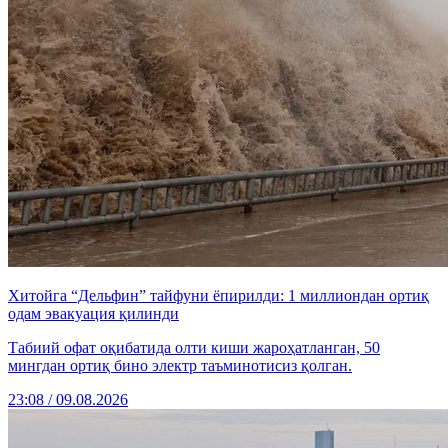
Хитойга “Дельфин” тайфуни ёпирилди: 1 миллиондан ортиқ
одам эвакуация қилинди
Табиий офат оқибатида олти киши жароҳатланган, 50
мингдан ортиқ бино электр таъминотисиз қолган.
23:08 / 09.08.2026