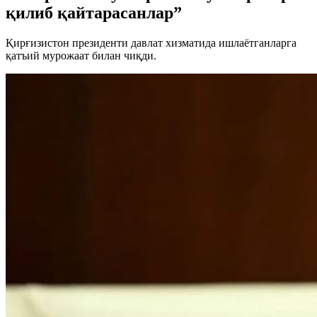
қилиб қайтарасанлар”
Қирғизистон президенти давлат хизматида ишлаётганларга
қатъий мурожаат билан чиқди.