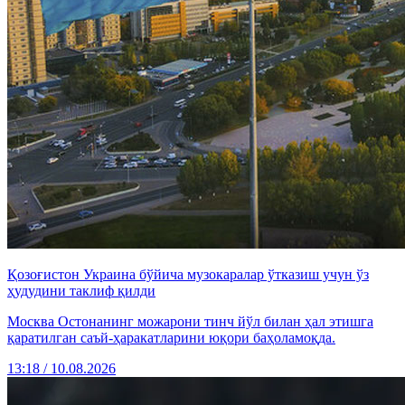
Қозоғистон Украина бўйича музокаралар ўтказиш учун ўз
ҳудудини таклиф қилди
Москва Остонанинг можарони тинч йўл билан ҳал этишга
қаратилган саъй-ҳаракатларини юқори баҳоламоқда.
13:18 / 10.08.2026