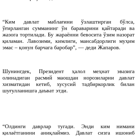
“Ким давлат маблағини ўзлаштирган бўлса,
ўғирланган сумманинг ўн бараварини қайтаради ва
жазога тортилади. Бу жараённи бевосита ўзим назорат
қиламан. Лавозими, кимлиги, мансабдорлиги муҳим
эмас – қонун барчага баробар”, — деди Жапаров.
Шунингдек, Президент ҳалол меҳнат эвазига
олинадиган расмий маошдан норозиларни давлат
хизматидан кетиб, хусусий тадбиркорлик билан
шуғулланишга даъват этди.
“Олдинги даврлар тугади. Энди ким нимани
қилаётганини аниқлаймиз. Давлат сизга ишониб