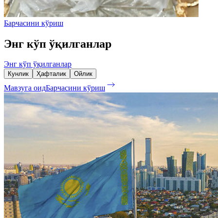
Барчасини кўриш
Энг кўп ўқилганлар
Энг кўп ўқилганлар
Кунлик
Ҳафталик
Ойлик
Мавзуга оид
Барчасини кўриш