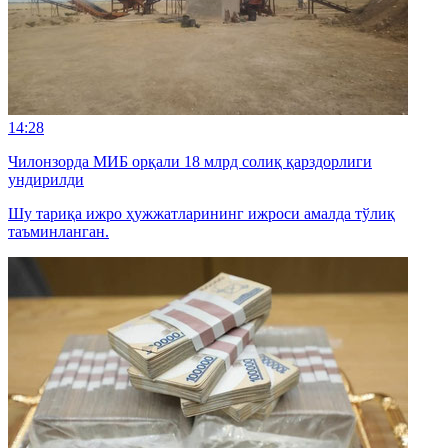
14:28
Чилонзорда МИБ орқали 18 млрд солиқ қарздорлиги
ундирилди
Шу тариқа ижро ҳужжатларининг ижроси амалда тўлиқ
таъминланган.