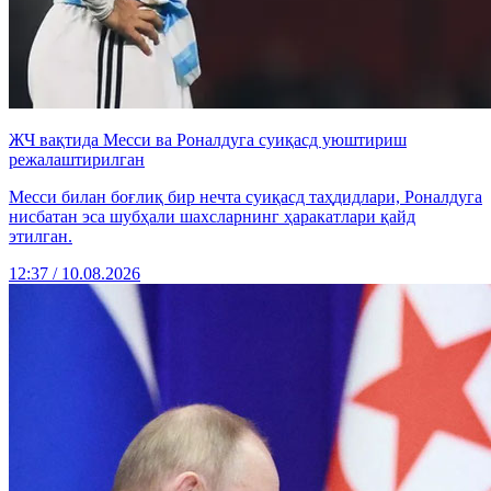
ЖЧ вақтида Месси ва Роналдуга суиқасд уюштириш
режалаштирилган
Месси билан боғлиқ бир нечта суиқасд таҳдидлари, Роналдуга
нисбатан эса шубҳали шахсларнинг ҳаракатлари қайд
этилган.
12:37 / 10.08.2026