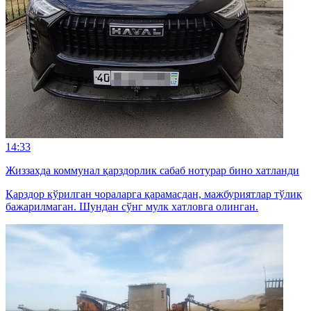
14:33
Жиззахда коммунал қарздорлик сабаб нотурар бино хатланди
Қарздор кўрилган чораларга қарамасдан, мажбуриятлар тўлиқ
бажарилмаган. Шундан сўнг мулк хатловга олинган.