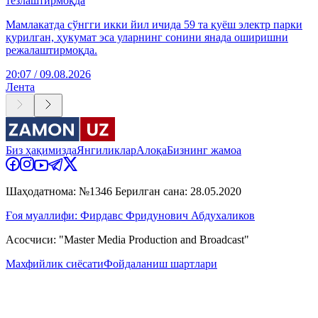
тезлаштирмоқда
Мамлакатда сўнгги икки йил ичида 59 та қуёш электр парки
қурилган, ҳукумат эса уларнинг сонини янада оширишни
режалаштирмоқда.
20:07 / 09.08.2026
Лента
Биз ҳақимизда
Янгиликлар
Алоқа
Бизнинг жамоа
Шаҳодатнома: №1346 Берилган сана: 28.05.2020
Ғоя муаллифи: Фирдавс Фридунович Абдухаликов
Асосчиси: "Master Media Production and Broadcast"
Махфийлик сиёсати
Фойдаланиш шартлари