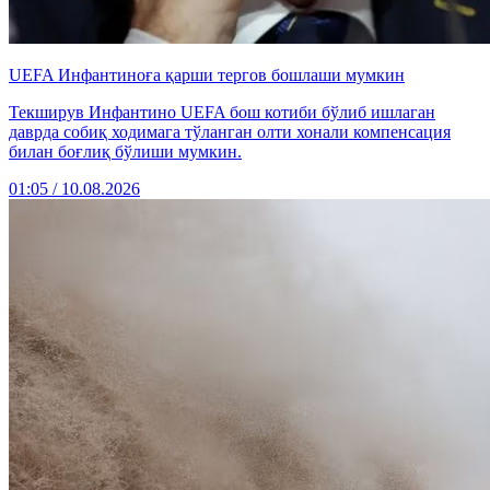
UEFA Инфантиноға қарши тергов бошлаши мумкин
Текширув Инфантино UEFA бош котиби бўлиб ишлаган
даврда собиқ ходимага тўланган олти хонали компенсация
билан боғлиқ бўлиши мумкин.
01:05 / 10.08.2026