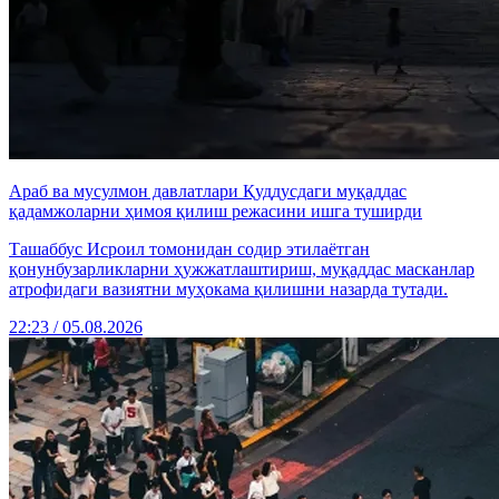
Араб ва мусулмон давлатлари Қуддусдаги муқаддас
қадамжоларни ҳимоя қилиш режасини ишга туширди
Ташаббус Исроил томонидан содир этилаётган
қонунбузарликларни ҳужжатлаштириш, муқаддас масканлар
атрофидаги вазиятни муҳокама қилишни назарда тутади.
22:23 / 05.08.2026