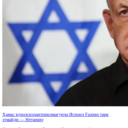
Ҳамас қуролсизлантирилмагунча Исроил Ғазони тарк
этмайди — Нетаняху