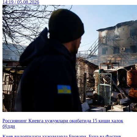
14:19 / 05.08.2026
Россиянинг Киевга ҳужумлари оқибатида 15 киши ҳалок
бўлди
Киев вилоятидаги ҳужумларда Бровари, Буча ва Фастив