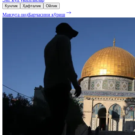
Кунлик
Ҳафталик
Ойлик
Мавзуга оид
Барчасини кўриш