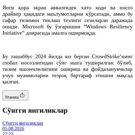
Янги қора экран аввалгидек хато коди ва носоз
драйвер ҳақидаги маълумотларни кўрсатади, аммо бу
сафар тизимни тиклаш тезлиги сезиларли даражада
ошади. Microsoft бу ўзгаришни “Windows Resiliency
Initiative” доирасида амалга оширмоқда.
Бу ташаббус 2024 йилда юз берган CrowdStrike’нинг
глобал носозлигидан сўнг ишга туширилган бўлиб,
тизим ишончлилигини ошириш ва фойдаланувчилар
учун муаммоларни тезроқ бартараф этишни мақсад
қилган.
Уланиш
Cўнгги янгиликлар
Cўнгги янгиликлар
05.08.2026
22:23