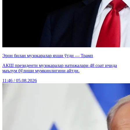
Эрон билан музокаралар яхши ўтди — Трамп
АҚШ президенти музокаралар натижалари 48 соат ичида
маълум бўлиши мумкинлигини айтди.
11:46 / 05.08.2026