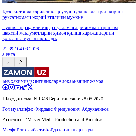
Қозоғистонда хорижликлар учун пуллик электрон кириш
рухсатномаси жорий этилиши мумкин
Тўловлар рақамли инфратузилмани ривожлантириш ва
шахсий маълумотларни ҳимоя қилиш харажатларини
қоплашга йўналтирилади.
21:39 / 04.08.2026
Лента
Биз ҳақимизда
Янгиликлар
Алоқа
Бизнинг жамоа
Шаҳодатнома: №1346 Берилган сана: 28.05.2020
Ғоя муаллифи: Фирдавс Фридунович Абдухаликов
Асосчиси: "Master Media Production and Broadcast"
Махфийлик сиёсати
Фойдаланиш шартлари