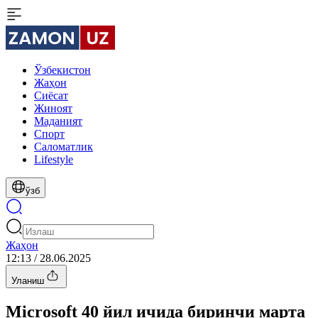
Ўзбекистон
Жаҳон
Сиёсат
Жиноят
Маданият
Спорт
Cаломатлик
Lifestyle
ўзб
Жаҳон
12:13 / 28.06.2025
Уланиш
Microsoft 40 йил ичида биринчи марта