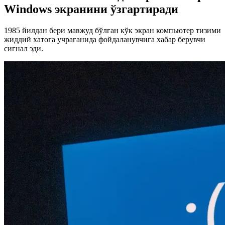
Windows экранини ўзгартиради
1985 йилдан бери мавжуд бўлган кўк экран компьютер тизими
жиддий хатога учраганида фойдаланувчига хабар берувчи
сигнал эди.