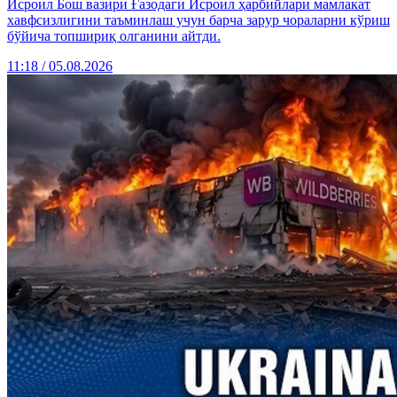
Исроил Бош вазири Ғазодаги Исроил ҳарбийлари мамлакат
хавфсизлигини таъминлаш учун барча зарур чораларни кўриш
бўйича топшириқ олганини айтди.
11:18 / 05.08.2026