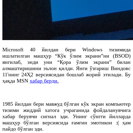
Microsoft 40 йилдан бери Windows тизимида
ишлатилган машҳур “Кўк ўлим экрани”ни (BSOD)
янгилаб, энди уни “Қора ўлим экрани” билан
алмаштиришини эълон қилди. Янги ўзгариш Виндовс
11'нинг 24Ҳ2 версиясидан бошлаб жорий этилади. Бу
ҳақда MSN
хабар берди.
1985 йилдан бери мавжуд бўлган кўк экран компьютер
тизими жиддий хатога учраганида фойдаланувчига
хабар берувчи сигнал эди. Унинг сўнгги йилларда
машҳур бўлган версиясида ғамгин эмотикон :( ҳам
пайдо бўлган эди.