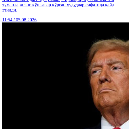
туманлари энг кўп зарар кўрган ҳудудлар сифатида қайд
этилди.
11:54 / 05.08.2026