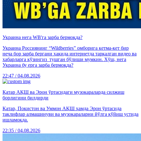
Украина нега WB'га зарба бермоқда?
Украина Россиянинг “Wildberries” омборига кетма-кет бир
неча бор зарба бергани ҳақида интернетда тарқалган видео ва
хабарларга кўзингиз тушган бўлиши мумкин. Хўш, нега
Украина бу ерга зарба бермоқда?
22:47 / 04.08.2026
Қатар АҚШ ва Эрон ўртасидаги музокараларда силжиш
борлигини билдирди
Қатар, Покистон ва Уммон АҚШ ҳамда Эрон ўртасида
таклифлар алмашинуви ва музокараларни йўлга қўйиш устида
ишламоқда.
22:35 / 04.08.2026