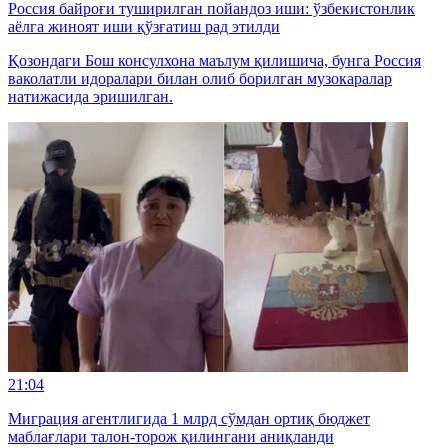
Россия байроғи туширилган пойандоз иши: ўзбекистонлик
аёлга жиноят иши қўзғатиш рад этилди
Қозондаги Бош консулхона маълум қилишича, бунга Россия
ваколатли идоралари билан олиб борилган музокаралар
натижасида эришилган.
21:04
Миграция агентлигида 1 млрд сўмдан ортиқ бюджет
маблағлари талон-торож қилингани аниқланди