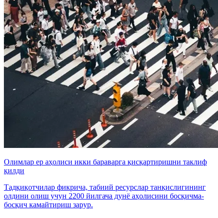
Олимлар ер аҳолиси икки бараварга қисқартиришни таклиф
қилди
Тадқиқотчилар фикрича, табиий ресурслар танқислигининг
олдини олиш учун 2200 йилгача дунё аҳолисини босқичма-
босқич камайтириш зарур.