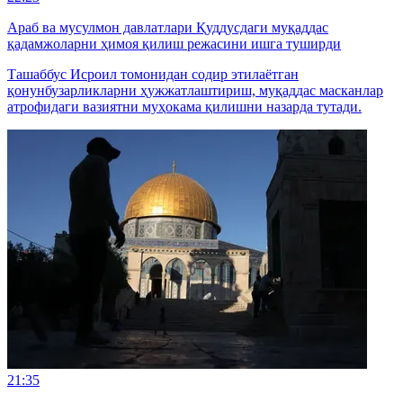
Араб ва мусулмон давлатлари Қуддусдаги муқаддас
қадамжоларни ҳимоя қилиш режасини ишга туширди
Ташаббус Исроил томонидан содир этилаётган
қонунбузарликларни ҳужжатлаштириш, муқаддас масканлар
атрофидаги вазиятни муҳокама қилишни назарда тутади.
21:35