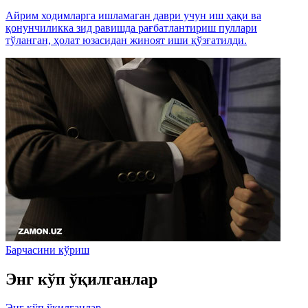
Айрим ходимларга ишламаган даври учун иш ҳақи ва
қонунчиликка зид равишда рағбатлантириш пуллари
тўланган, ҳолат юзасидан жиноят иши қўзғатилди.
Барчасини кўриш
Энг кўп ўқилганлар
Энг кўп ўқилганлар