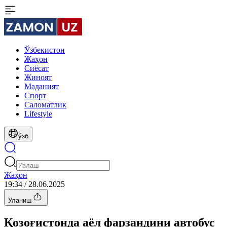
Ўзбекистон
Жаҳон
Сиёсат
Жиноят
Маданият
Спорт
Cаломатлик
Lifestyle
ўзб
Жаҳон
19:34 / 28.06.2025
Уланиш
Қозоғистонда аёл фарзандини автобус