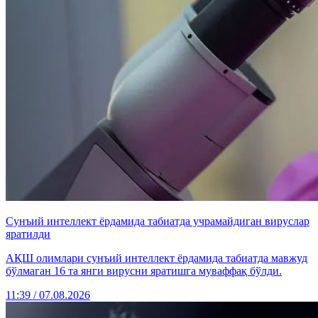
Сунъий интеллект ёрдамида табиатда учрамайдиган вируслар
яратилди
АҚШ олимлари сунъий интеллект ёрдамида табиатда мавжуд
бўлмаган 16 та янги вирусни яратишга муваффақ бўлди.
11:39 / 07.08.2026