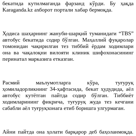
бекатида кутилмаганда фарзанд кўрди. Бу ҳақда
Karaganda.kz ахборот портали хабар бермоқда.
Ҳодиса шаҳарнинг жануби-шарқий туманидаги “TBS”
автобус бекатида содир бўлган. Маҳаллий фуқаролар
томонидан чақирилган тез тиббий ёрдам ходимлари
она ва чақалоқни вилояти клиник шифохонасининг
перинатал марказига етказган.
Расмий маълумотларга кўра, туғуруқ
ҳомиладорликнинг 34-ҳафтасида, бекат ҳудудида, аёл
автобус кутётган пайтда содир бўлган. Тиббиёт
ходимларининг фикрича, туғуруқ жуда тез кечгани
сабабли аёл туғруқхонага етиб боришга улгурмаган.
Айни пайтда она ҳолати барқарор деб баҳоланмоқда.