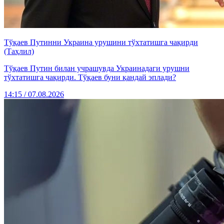
Тўқаев Путинни Украина урушини тўхтатишга чақирди
(Таҳлил)
Тўқаев Путин билан учрашувда Украинадаги урушни
тўхтатишга чақирди. Тўқаев буни қандай эплади?
14:15 / 07.08.2026