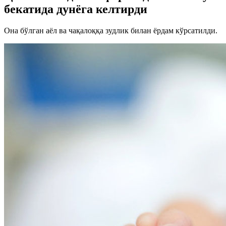
бекатида дунёга келтирди
Она бўлган аёл ва чақалоққа зудлик билан ёрдам кўрсатилди.