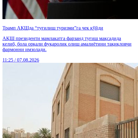
Трамп АҚШда “туғилиш туризми”га чек қўйди
АҚШ президенти мамлакатга фарзанд туғиш мақсадида
келиб, бола орқали фуқаролик олиш амалиётини тақиқловчи
фармонни имзолади.
11:25 / 07.08.2026