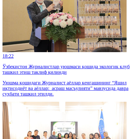
18:22
Ўзбекистон Журналистлар уюшмаси қошида экологик клуб
ташкил этиш таклиф қилинди
Уюшма қошидаги Журналист аёллар кенгашининг “Яшил
иқтисодиёт ва аёллар: асраш масъулияти” мавзусида давра
суҳбати ташкил этилди.