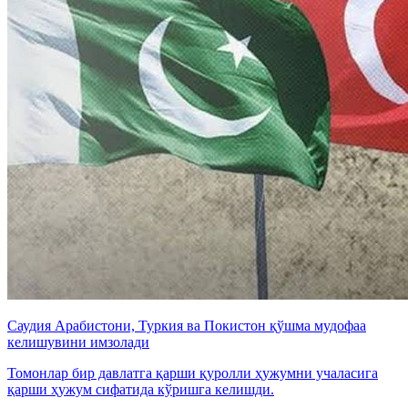
Саудия Арабистони, Туркия ва Покистон қўшма мудофаа
келишувини имзолади
Томонлар бир давлатга қарши қуролли ҳужумни учаласига
қарши ҳужум сифатида кўришга келишди.