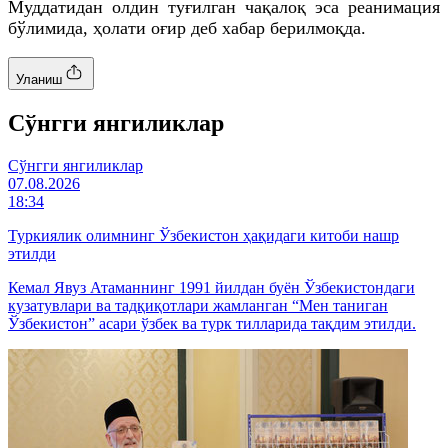
Муддатидан олдин туғилган чақалоқ эса реанимация
бўлимида, ҳолати оғир деб хабар берилмоқда.
Уланиш
Cўнгги янгиликлар
Cўнгги янгиликлар
07.08.2026
18:34
Туркиялик олимнинг Ўзбекистон ҳақидаги китоби нашр
этилди
Кемал Явуз Атаманнинг 1991 йилдан буён Ўзбекистондаги
кузатувлари ва тадқиқотлари жамланган “Мен таниган
Ўзбекистон” асари ўзбек ва турк тилларида тақдим этилди.