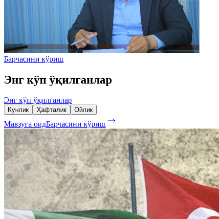
Барчасини кўриш
Энг кўп ўқилганлар
Энг кўп ўқилганлар
Кунлик
Ҳафталик
Ойлик
Мавзуга оид
Барчасини кўриш