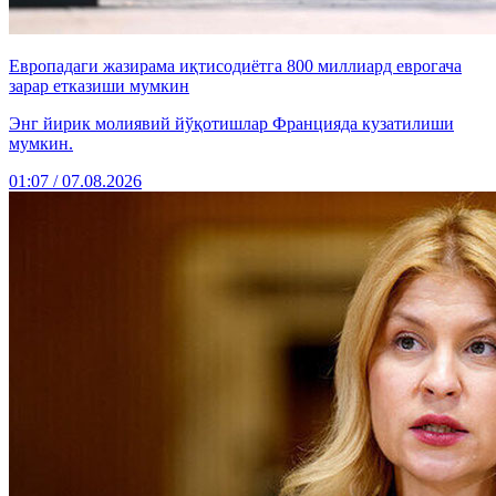
Европадаги жазирама иқтисодиётга 800 миллиард еврогача
зарар етказиши мумкин
Энг йирик молиявий йўқотишлар Францияда кузатилиши
мумкин.
01:07 / 07.08.2026