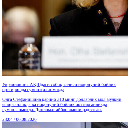
Украинанинг АҚШдаги собиқ элчиси ноқонуний бойлик
орттиришда гумон қилинмоқда
Олга Стефанишина қарийб 310 минг долларлик мол-мулкни
яширганликда ва ноқонуний бойлик орттирганликда
гумонланмоқда. Дипломат айбловларни рад этган.
23:04 / 06.08.2026