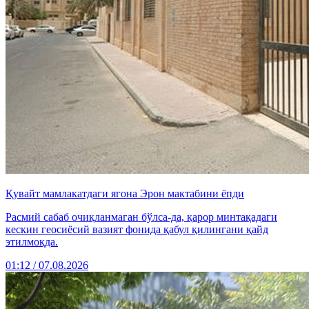
Қувайт мамлакатдаги ягона Эрон мактабини ёпди
Расмий сабаб очиқланмаган бўлса-да, қарор минтақадаги
кескин геосиёсий вазият фонида қабул қилингани қайд
этилмоқда.
01:12 / 07.08.2026