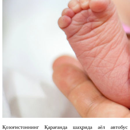
Қозоғистоннинг Қарағанда шаҳрида аёл автобус