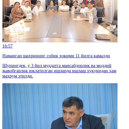
16:57
Наманган шаҳрининг собиқ ҳокими 11 йилга қамалди
Шунингдек, у 3 йил муддатга мансабдорлик ва моддий
жавобгарлик юклатилган ишларда ишлаш ҳуқуқидан ҳам
маҳрум этилди.