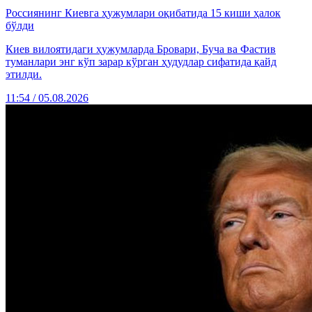
Россиянинг Киевга ҳужумлари оқибатида 15 киши ҳалок
бўлди
Киев вилоятидаги ҳужумларда Бровари, Буча ва Фастив
туманлари энг кўп зарар кўрган ҳудудлар сифатида қайд
этилди.
11:54 / 05.08.2026