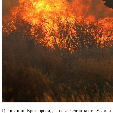
Грециянинг Крит оролида юзага келган кенг кўламли