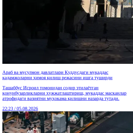
Араб ва мусулмон давлатлари Қуддусдаги муқаддас
қадамжоларни ҳимоя қилиш режасини ишга туширди
Ташаббус Исроил томонидан содир этилаётган
қонунбузарликларни ҳужжатлаштириш, муқаддас масканлар
атрофидаги вазиятни муҳокама қилишни назарда тутади.
22:23 / 05.08.2026