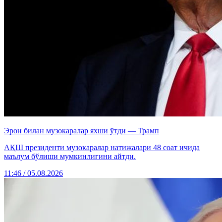
Эрон билан музокаралар яхши ўтди — Трамп
АҚШ президенти музокаралар натижалари 48 соат ичида
маълум бўлиши мумкинлигини айтди.
11:46 / 05.08.2026