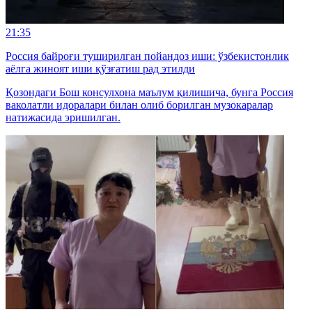
21:35
Россия байроғи туширилган пойандоз иши: ўзбекистонлик
аёлга жиноят иши қўзғатиш рад этилди
Қозондаги Бош консулхона маълум қилишича, бунга Россия
ваколатли идоралари билан олиб борилган музокаралар
натижасида эришилган.