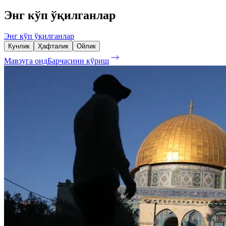
Энг кўп ўқилганлар
Энг кўп ўқилганлар
Кунлик
Ҳафталик
Ойлик
Мавзуга оид
Барчасини кўриш