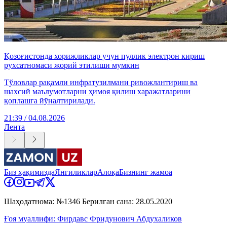
Қозоғистонда хорижликлар учун пуллик электрон кириш
рухсатномаси жорий этилиши мумкин
Тўловлар рақамли инфратузилмани ривожлантириш ва
шахсий маълумотларни ҳимоя қилиш харажатларини
қоплашга йўналтирилади.
21:39 / 04.08.2026
Лента
Биз ҳақимизда
Янгиликлар
Алоқа
Бизнинг жамоа
Шаҳодатнома: №1346 Берилган сана: 28.05.2020
Ғоя муаллифи: Фирдавс Фридунович Абдухаликов