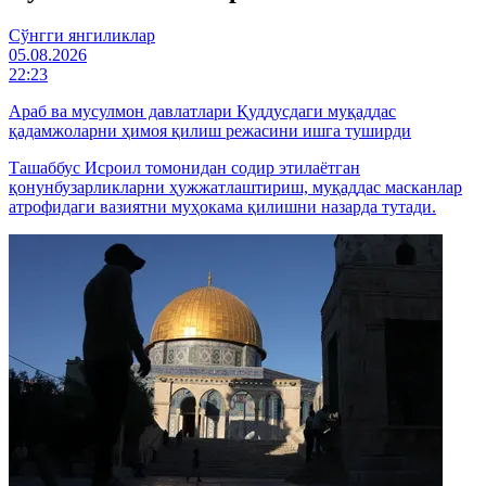
Cўнгги янгиликлар
05.08.2026
22:23
Араб ва мусулмон давлатлари Қуддусдаги муқаддас
қадамжоларни ҳимоя қилиш режасини ишга туширди
Ташаббус Исроил томонидан содир этилаётган
қонунбузарликларни ҳужжатлаштириш, муқаддас масканлар
атрофидаги вазиятни муҳокама қилишни назарда тутади.