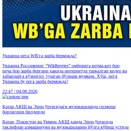
Украина нега WB'га зарба бермоқда?
Украина Россиянинг “Wildberries” омборига кетма-кет бир
неча бор зарба бергани ҳақида интернетда тарқалган видео ва
хабарларга кўзингиз тушган бўлиши мумкин. Хўш, нега
Украина бу ерга зарба бермоқда?
22:47 / 04.08.2026
Қатар АҚШ ва Эрон ўртасидаги музокараларда силжиш
борлигини билдирди
Қатар, Покистон ва Уммон АҚШ ҳамда Эрон ўртасида
таклифлар алмашинуви ва музокараларни йўлга қўйиш устида