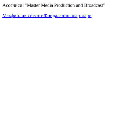
Асосчиси: "Master Media Production and Broadcast"
Махфийлик сиёсати
Фойдаланиш шартлари