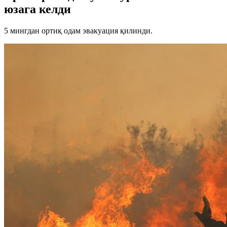
юзага келди
5 мингдан ортиқ одам эвакуация қилинди.