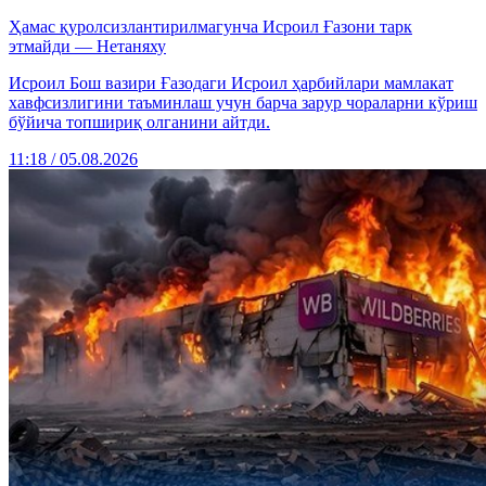
Ҳамас қуролсизлантирилмагунча Исроил Ғазони тарк
этмайди — Нетаняху
Исроил Бош вазири Ғазодаги Исроил ҳарбийлари мамлакат
хавфсизлигини таъминлаш учун барча зарур чораларни кўриш
бўйича топшириқ олганини айтди.
11:18 / 05.08.2026