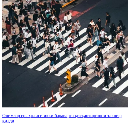
Олимлар ер аҳолиси икки бараварга қисқартиришни таклиф
қилди