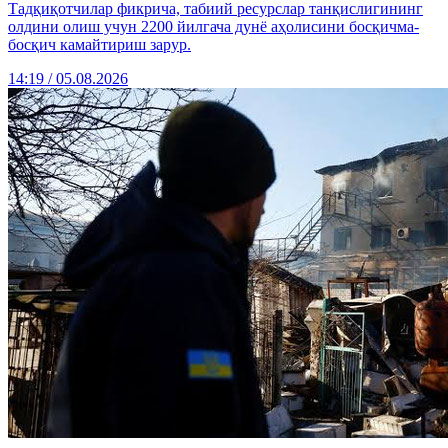
Тадқиқотчилар фикрича, табиий ресурслар танқислигининг
олдини олиш учун 2200 йилгача дунё аҳолисини босқичма-
босқич камайтириш зарур.
14:19 / 05.08.2026