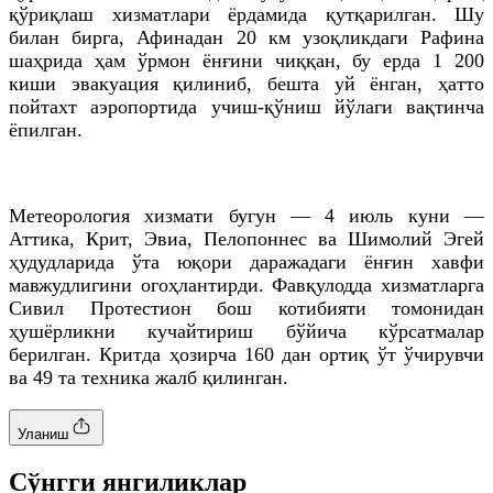
қўриқлаш хизматлари ёрдамида қутқарилган. Шу
билан бирга, Афинадан 20 км узоқликдаги Рафина
шаҳрида ҳам ўрмон ёнғини чиққан, бу ерда 1 200
киши эвакуация қилиниб, бешта уй ёнган, ҳатто
пойтахт аэропортида учиш-қўниш йўлаги вақтинча
ёпилган.
Метеорология хизмати бугун — 4 июль куни —
Аттика, Крит, Эвиа, Пелопоннес ва Шимолий Эгей
ҳудудларида ўта юқори даражадаги ёнғин хавфи
мавжудлигини огоҳлантирди. Фавқулодда хизматларга
Сивил Протестион бош котибияти томонидан
ҳушёрликни кучайтириш бўйича кўрсатмалар
берилган. Критда ҳозирча 160 дан ортиқ ўт ўчирувчи
ва 49 та техника жалб қилинган.
Уланиш
Cўнгги янгиликлар