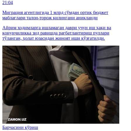
21:04
Миграция агентлигида 1 млрд сўмдан ортиқ бюджет
маблағлари талон-торож қилингани аниқланди
Айрим ходимларга ишламаган даври учун иш ҳақи ва
қонунчиликка зид равишда рағбатлантириш пуллари
тўланган, ҳолат юзасидан жиноят иши қўзғатилди.
Барчасини кўриш