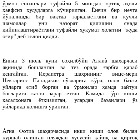
ўрмон ёнғинлари туфайли 5 мингдан ортиқ аҳоли
хавфсиз ҳудудларга кўчирилган. Ёнғин бир нечта
йўналишда бир вақтда тарқалаётгани ва кучли
шамоллар уни назорат қилишни янада
қийинлаштираётгани туфайли ҳукумат ҳолатни “жуда
оғир” деб эълон қилди.
Ёнғин 3 июль куни соҳилбўйи Аллиà шаҳарчаси
яқинида бошланган ва тез орада ғарбга қараб
кенгайган. Иерапетра шаҳрининг вице-мери
Нектариос Пападакис сўзларига кўра, олов баъзи
уйларга етиб борган ва ўрмонлар ҳамда зайтун
боғларига катта зарар етган. Камида тўрт киши
касалхонага ётқизилган, улардан баъзилари ўз
уйларида қолишга уринган.
Àгиа Фотиà шаҳарчасида икки киши олов билан
қуршаб олинган пляждан хусусий қайиқ ва қирғоқ