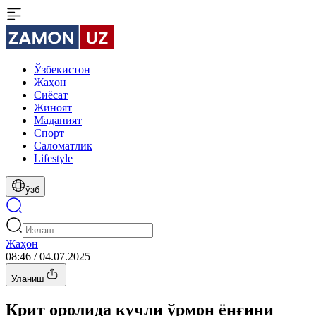
Ўзбекистон
Жаҳон
Сиёсат
Жиноят
Маданият
Спорт
Cаломатлик
Lifestyle
ўзб
Жаҳон
08:46 / 04.07.2025
Уланиш
Крит оролида кучли ўрмон ёнғини