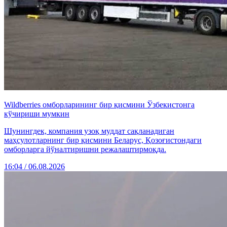
Wildberries омборларининг бир қисмини Ўзбекистонга
кўчириши мумкин
Шунингдек, компания узоқ муддат сақланадиган
маҳсулотларнинг бир қисмини Беларус, Қозоғистондаги
омборларга йўналтиришни режалаштирмоқда.
16:04 / 06.08.2026