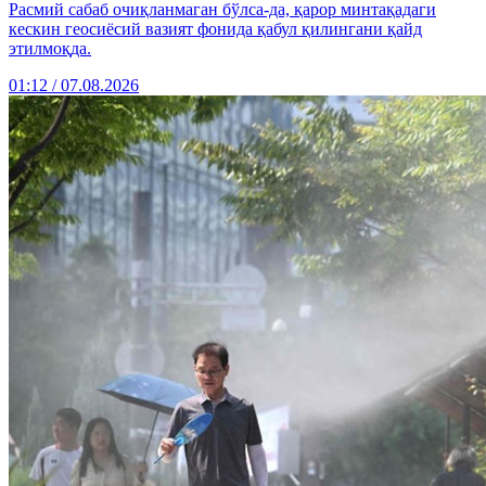
Расмий сабаб очиқланмаган бўлса-да, қарор минтақадаги
кескин геосиёсий вазият фонида қабул қилингани қайд
этилмоқда.
01:12 / 07.08.2026