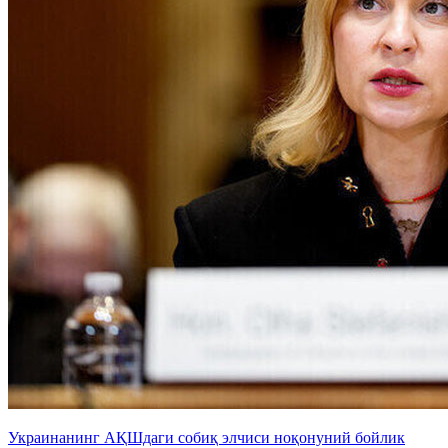
Украинанинг АҚШдаги собиқ элчиси ноқонуний бойлик