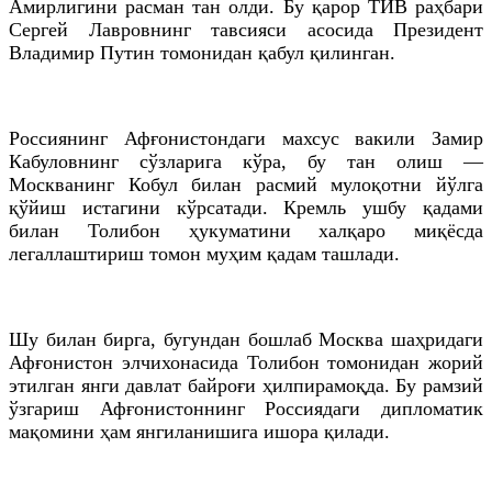
Амирлигини расман тан олди. Бу қарор ТИВ раҳбари
Сергей Лавровнинг тавсияси асосида Президент
Владимир Путин томонидан қабул қилинган.
Россиянинг Афғонистондаги махсус вакили Замир
Кабуловнинг сўзларига кўра, бу тан олиш —
Москванинг Кобул билан расмий мулоқотни йўлга
қўйиш истагини кўрсатади. Кремль ушбу қадами
билан Толибон ҳукуматини халқаро миқёсда
легаллаштириш томон муҳим қадам ташлади.
Шу билан бирга, бугундан бошлаб Москва шаҳридаги
Афғонистон элчихонасида Толибон томонидан жорий
этилган янги давлат байроғи ҳилпирамоқда. Бу рамзий
ўзгариш Афғонистоннинг Россиядаги дипломатик
мақомини ҳам янгиланишига ишора қилади.