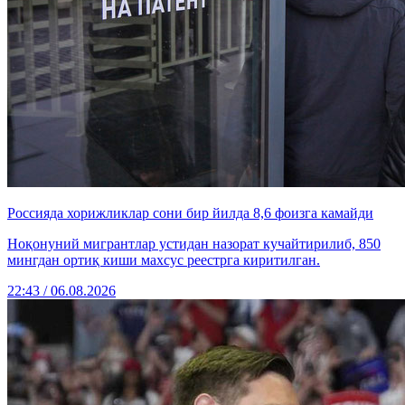
Россияда хорижликлар сони бир йилда 8,6 фоизга камайди
Ноқонуний мигрантлар устидан назорат кучайтирилиб, 850
мингдан ортиқ киши махсус реестрга киритилган.
22:43 / 06.08.2026