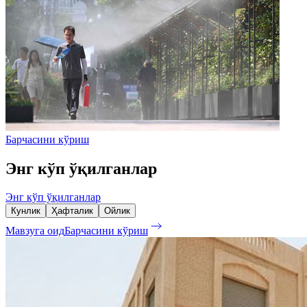
Барчасини кўриш
Энг кўп ўқилганлар
Энг кўп ўқилганлар
Кунлик
Ҳафталик
Ойлик
Мавзуга оид
Барчасини кўриш