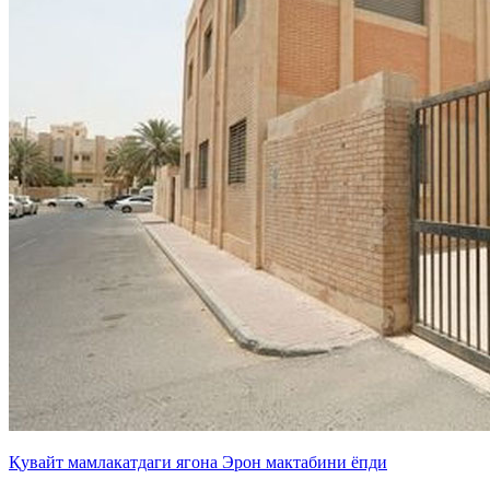
Қувайт мамлакатдаги ягона Эрон мактабини ёпди