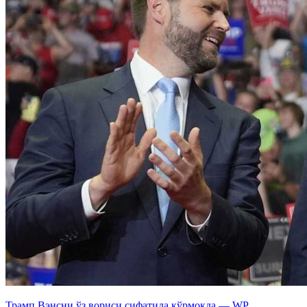
Трамп Вэнсни ўз вориси сифатида кўрмоқда — WP