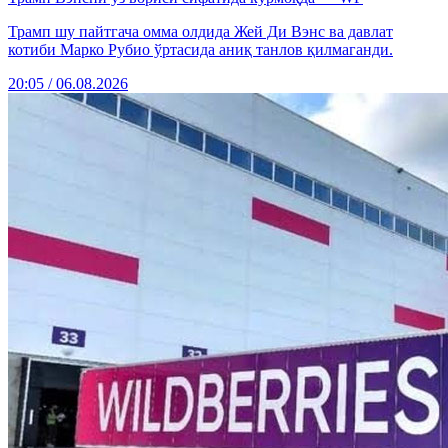
Трамп шу пайтгача омма олдида Жей Ди Вэнс ва давлат
котиби Марко Рубио ўртасида аниқ танлов қилмаганди.
20:05 / 06.08.2026