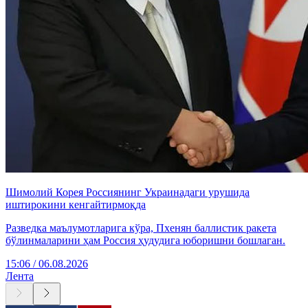
Шимолий Корея Россиянинг Украинадаги урушида
иштирокини кенгайтирмоқда
Разведка маълумотларига кўра, Пхенян баллистик ракета
бўлинмаларини ҳам Россия ҳудудига юборишни бошлаган.
15:06 / 06.08.2026
Лента