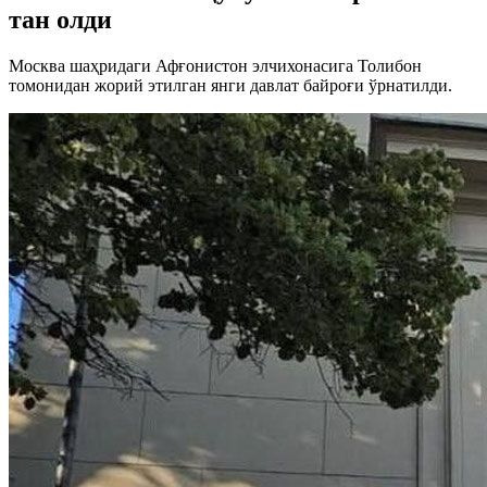
тан олди
Москва шаҳридаги Афғонистон элчихонасига Толибон
томонидан жорий этилган янги давлат байроғи ўрнатилди.