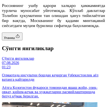
Россиянинг ушбу қарори халқаро ҳамжамиятда
турлича муносабат уйғотмоқда. Кўплаб давлатлар
Толибон ҳукуматини тан олишдан ҳануз тийилаётган
бир вақтда, Москванинг бу қадами минтақавий
сиёсатдаги муҳим бурилиш сифатида баҳоланмоқда.
Уланиш
Cўнгги янгиликлар
Cўнгги янгиликлар
07.08.2026
01:23
Олмаотада инсультни бошдан кечирган ўзбекистонлик аёл
ватанга қайтарилди
Аёлга Қозоғистон фуқароси томонидан яшаш жойи, озиқ-
овқат, кийим-кечак ва ҳужжатларни расмийлаштиришда
бепул кўмак берилган.