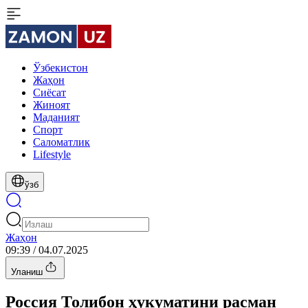
Ўзбекистон
Жаҳон
Сиёсат
Жиноят
Маданият
Спорт
Cаломатлик
Lifestyle
ўзб
Жаҳон
09:39 / 04.07.2025
Уланиш
Россия Толибон ҳукуматини расман