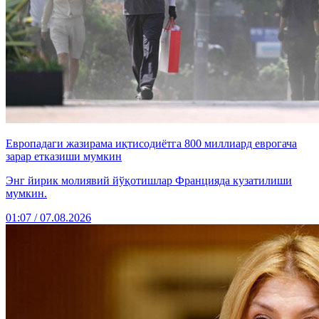
Европадаги жазирама иқтисодиётга 800 миллиард еврогача
зарар етказиши мумкин
Энг йирик молиявий йўқотишлар Францияда кузатилиши
мумкин.
01:07 / 07.08.2026