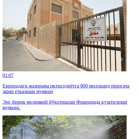
01:07
Европадаги жазирама иқтисодиётга 800 миллиард еврогача
зарар етказиши мумкин
Энг йирик молиявий йўқотишлар Францияда кузатилиши
мумкин.