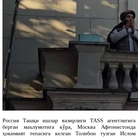
Россия Ташқи ишлар вазирлиги TASS агентлигига
берган маълумотига кўра, Москва Афғонистонда
ҳокимият тепасига келган Толибон тузган Ислом