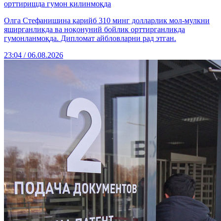
орттиришда гумон қилинмоқда
Олга Стефанишина қарийб 310 минг долларлик мол-мулкни
яширганликда ва ноқонуний бойлик орттирганликда
гумонланмоқда. Дипломат айбловларни рад этган.
23:04 / 06.08.2026