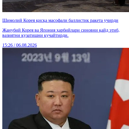
Шимолий Корея қисқа масофали баллистик ракета учирди
Жанубий Корея ва Япония ҳарбийлари синовни қайд этиб,
вазиятни кузатишни кучайтирди.
15:26 / 06.08.2026