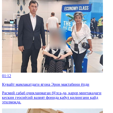
01:12
Қувайт мамлакатдаги ягона Эрон мактабини ёпди
Расмий сабаб очиқланмаган бўлса-да, қарор минтақадаги
кескин геосиёсий вазият фонида қабул қилингани қайд
этилмоқда.