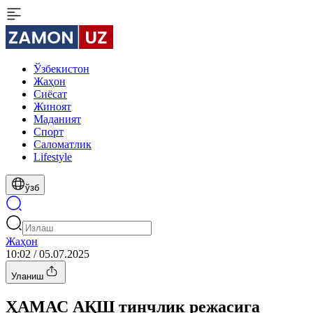
Ўзбекистон
Жаҳон
Сиёсат
Жиноят
Маданият
Спорт
Cаломатлик
Lifestyle
ўзб
Жаҳон
10:02 / 05.07.2025
Уланиш
ҲАМАС АҚШ тинчлик режасига