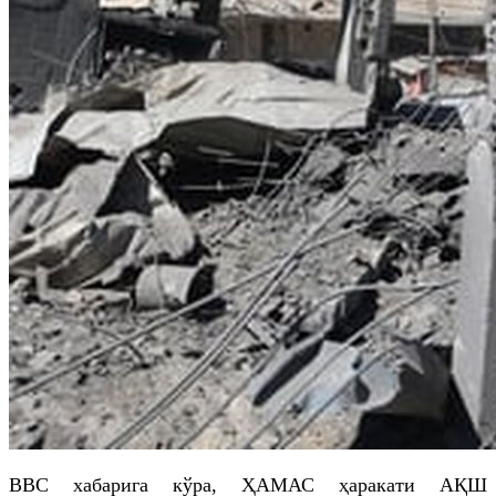
BBC хабарига кўра, ҲАМАС ҳаракати АҚШ