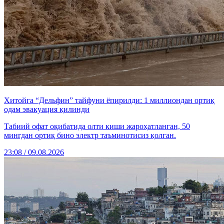
Хитойга “Дельфин” тайфуни ёпирилди: 1 миллиондан ортиқ
одам эвакуация қилинди
Табиий офат оқибатида олти киши жароҳатланган, 50
мингдан ортиқ бино электр таъминотисиз қолган.
23:08 / 09.08.2026