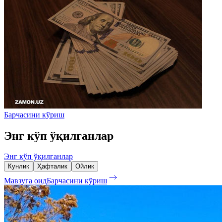
Барчасини кўриш
Энг кўп ўқилганлар
Энг кўп ўқилганлар
Кунлик
Ҳафталик
Ойлик
Мавзуга оид
Барчасини кўриш