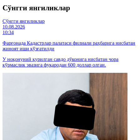
Cўнгги янгиликлар
Cўнгги янгиликлар
10.08.2026
10:34
Фарғонада Кадастрлар палатаси филиали раҳбарига нисбатан
жиноят иши қўзғатилди
У ноқонуний қурилган савдо дўконига нисбатан чора
кўрмаслик эвазига фуқародан 600 доллар олган.