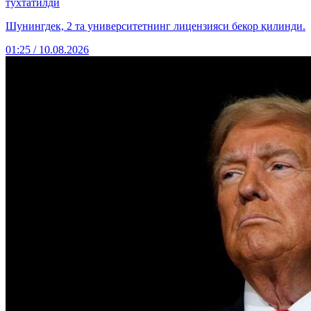
тўхтатилди
Шунингдек, 2 та университетнинг лицензияси бекор қилинди.
01:25 / 10.08.2026