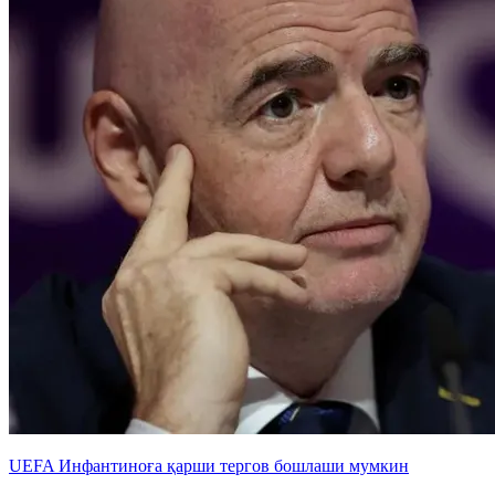
UEFA Инфантиноға қарши тергов бошлаши мумкин