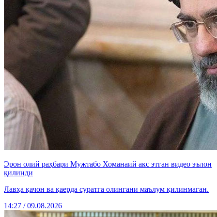
Эрон олий раҳбари Мужтабо Хоманаий акс этган видео эълон
қилинди
Лавҳа қачон ва қаерда суратга олингани маълум қилинмаган.
14:27 / 09.08.2026