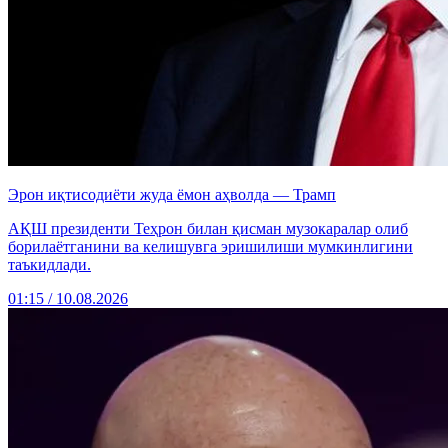
Эрон иқтисодиёти жуда ёмон аҳволда — Трамп
АҚШ президенти Теҳрон билан қисман музокаралар олиб
борилаётганини ва келишувга эришилиши мумкинлигини
таъкидлади.
01:15 / 10.08.2026