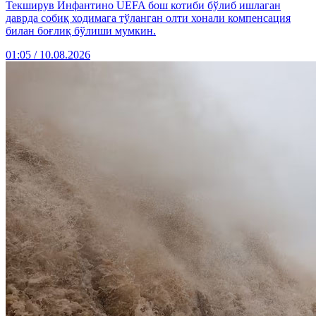
Текширув Инфантино UEFA бош котиби бўлиб ишлаган
даврда собиқ ходимага тўланган олти хонали компенсация
билан боғлиқ бўлиши мумкин.
01:05 / 10.08.2026