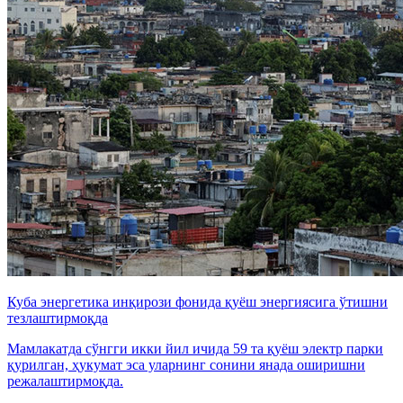
Куба энергетика инқирози фонида қуёш энергиясига ўтишни
тезлаштирмоқда
Мамлакатда сўнгги икки йил ичида 59 та қуёш электр парки
қурилган, ҳукумат эса уларнинг сонини янада оширишни
режалаштирмоқда.