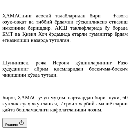
ҲАМАСнинг асосий талабларидан бири — Ғазога
озуқ-овқат ва тиббий ёрдамни тўсқинликсиз етказиш
имконини беришдир. АҚШ таклифларида бу борада
БМТ ва Қизил Хоч ёрдамида етарли гуманитар ёрдам
етказилиши назарда тутилган.
Шунингдек, режа Исроил қўшинларининг Ғазо
ҳудудининг айрим қисмларидан босқичма-босқич
чиқишини кўзда тутади.
Бироқ ҲАМАС учун муҳим шартлардан бири шуки, 60
кунлик сулҳ якунлангач, Исроил ҳарбий амалиётларни
қайта бошламаслиги кафолатланиши лозим.
Уланиш