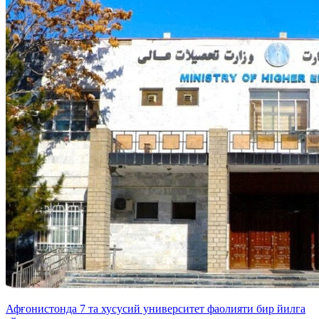
Афғонистонда 7 та хусусий университет фаолияти бир йилга