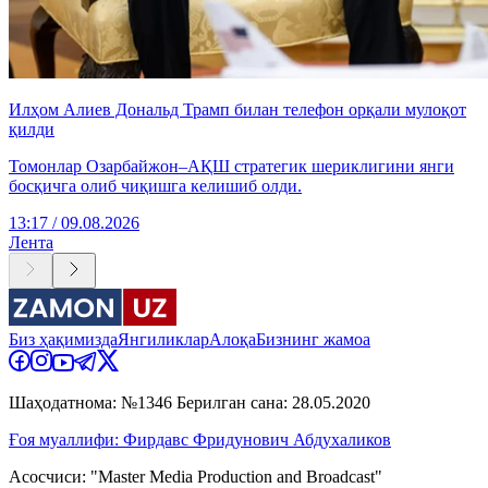
Илҳом Алиев Дональд Трамп билан телефон орқали мулоқот
қилди
Томонлар Озарбайжон–АҚШ стратегик шериклигини янги
босқичга олиб чиқишга келишиб олди.
13:17 / 09.08.2026
Лента
Биз ҳақимизда
Янгиликлар
Алоқа
Бизнинг жамоа
Шаҳодатнома: №1346 Берилган сана: 28.05.2020
Ғоя муаллифи: Фирдавс Фридунович Абдухаликов
Асосчиси: "Master Media Production and Broadcast"