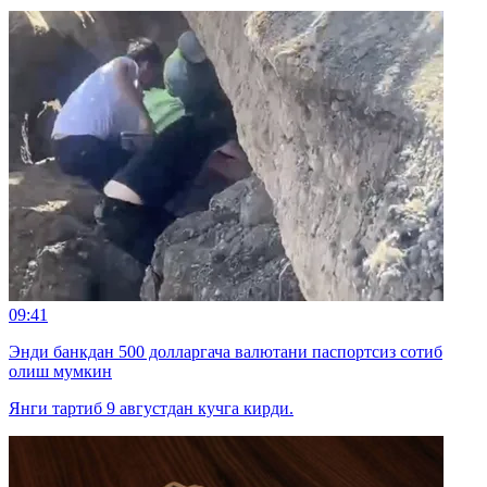
09:41
Энди банкдан 500 долларгача валютани паспортсиз сотиб
олиш мумкин
Янги тартиб 9 августдан кучга кирди.