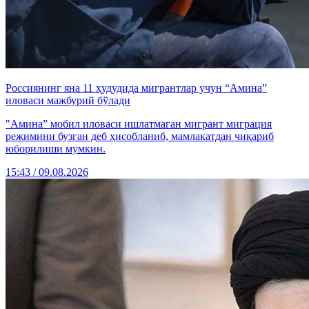
Россиянинг яна 11 ҳудудида мигрантлар учун “Амина”
иловаси мажбурий бўлади
"Амина” мобил иловаси ишлатмаган мигрант миграция
режимини бузган деб ҳисобланиб, мамлакатдан чиқариб
юборилиши мумкин.
15:43 / 09.08.2026