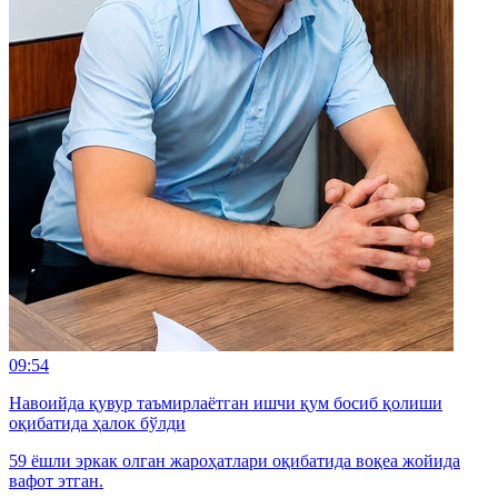
09:54
Навоийда қувур таъмирлаётган ишчи қум босиб қолиши
оқибатида ҳалок бўлди
59 ёшли эркак олган жароҳатлари оқибатида воқеа жойида
вафот этган.