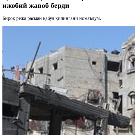
ижобий жавоб берди
Бироқ режа расман қабул қилингани номаълум.