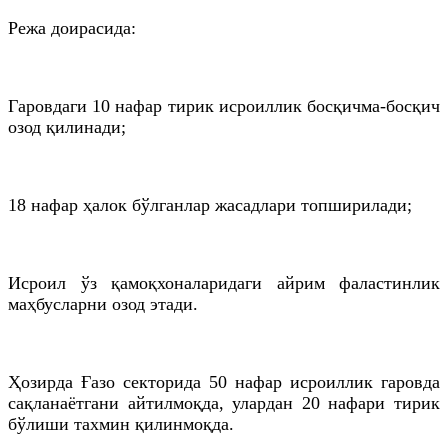
Режа доирасида:
Гаровдаги 10 нафар тирик исроиллик босқичма-босқич
озод қилинади;
18 нафар ҳалок бўлганлар жасадлари топширилади;
Исроил ўз қамоқхоналаридаги айрим фаластинлик
маҳбусларни озод этади.
Ҳозирда Ғазо секторида 50 нафар исроиллик гаровда
сақланаётгани айтилмоқда, улардан 20 нафари тирик
бўлиши тахмин қилинмоқда.