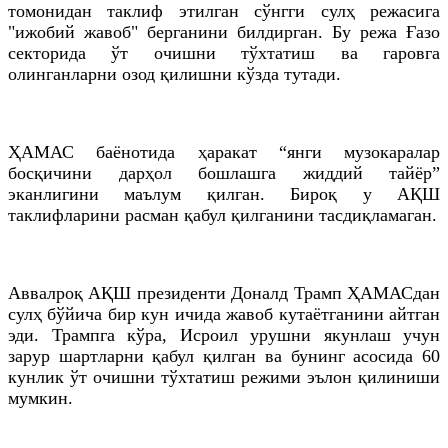
томонидан таклиф этилган сўнгги сулҳ режасига
"ижобий жавоб" берганини билдирган. Бу режа Ғазо
секторида ўт очишни тўхтатиш ва гаровга
олинганларни озод қилишни кўзда тутади.
ҲАМАС баёнотида ҳаракат “янги музокаралар
босқичини дарҳол бошлашга жиддий тайёр”
эканлигини маълум қилган. Бироқ у АҚШ
таклифларини расман қабул қилганини тасдиқламаган.
Аввалроқ АҚШ президенти Доналд Трамп ҲАМАСдан
сулҳ бўйича бир кун ичида жавоб кутаётганини айтган
эди. Трампга кўра, Исроил урушни якунлаш учун
зарур шартларни қабул қилган ва бунинг асосида 60
кунлик ўт очишни тўхтатиш режими эълон қилиниши
мумкин.