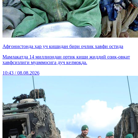
Афғонистонда ҳар уч кишидан бири очлик хавфи остида
Мамлакатда 14 миллиондан ортиқ киши жиддий озиқ-овқат
хавфсизлиги муаммосига дуч келмоқда.
10:43 / 08.08.2026