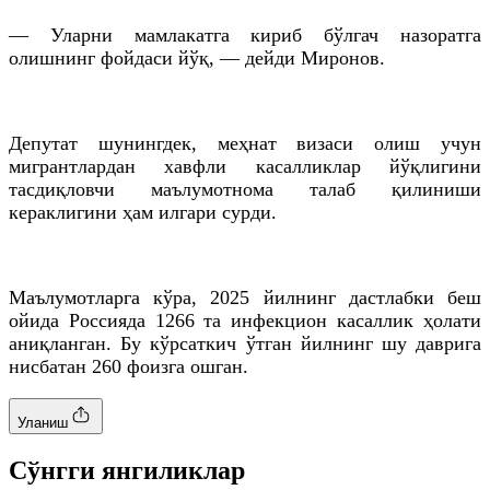
— Уларни мамлакатга кириб бўлгач назоратга
олишнинг фойдаси йўқ, — дейди Миронов.
Депутат шунингдек, меҳнат визаси олиш учун
мигрантлардан хавфли касалликлар йўқлигини
тасдиқловчи маълумотнома талаб қилиниши
кераклигини ҳам илгари сурди.
Маълумотларга кўра, 2025 йилнинг дастлабки беш
ойида Россияда 1266 та инфекцион касаллик ҳолати
аниқланган. Бу кўрсаткич ўтган йилнинг шу даврига
нисбатан 260 фоизга ошган.
Уланиш
Cўнгги янгиликлар