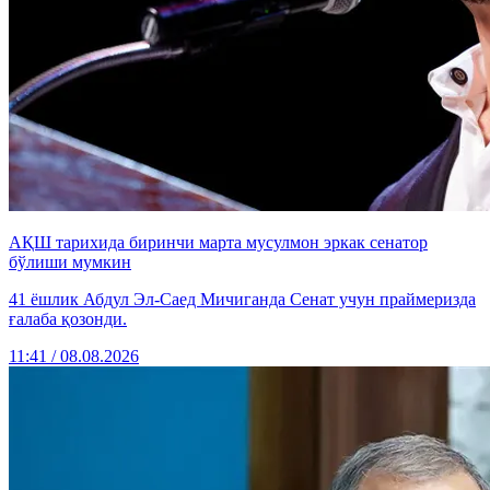
АҚШ тарихида биринчи марта мусулмон эркак сенатор
бўлиши мумкин
41 ёшлик Абдул Эл-Саед Мичиганда Сенат учун праймеризда
ғалаба қозонди.
11:41 / 08.08.2026