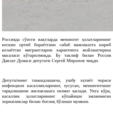
Россияда сўнгги вақтларда менингит ҳолатларининг
кескин ортиб бораётгани сабаб мамлакатга кириб
келаётган мигрантларни карантинга жойлаштириш
масаласи кўтарилмоқда. Бу таклиф билан Россия
Давлат Думаси депутати Сергей Миронов чиқди.
Депутатнинг таъкидлашича, ушбу эҳтиёт чораси
инфекцион касалликларнинг, хусусан, менингитнинг
тарқалишини жиловлашга хизмат қилади. Унга кўра,
касаллик ҳолатларининг кўпайиши эмланмаган
хорижликлар билан боғлиқ бўлиши мумкин.