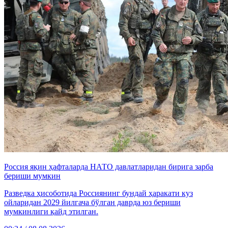
Россия яқин ҳафталарда НАТО давлатларидан бирига зарба
бериши мумкин
Разведка ҳисоботида Россиянинг бундай ҳаракати куз
ойларидан 2029 йилгача бўлган даврда юз бериши
мумкинлиги қайд этилган.