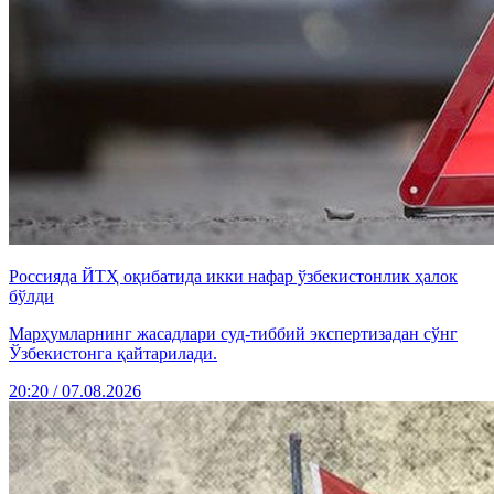
Россияда ЙТҲ оқибатида икки нафар ўзбекистонлик ҳалок
бўлди
Марҳумларнинг жасадлари суд-тиббий экспертизадан сўнг
Ўзбекистонга қайтарилади.
20:20 / 07.08.2026