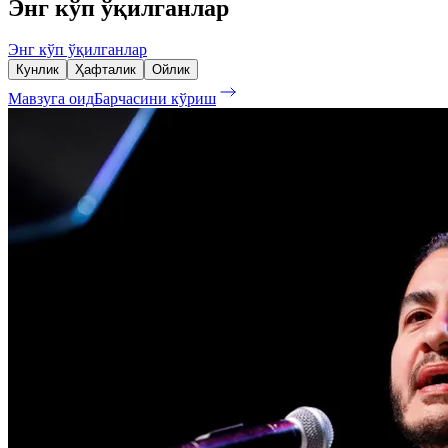
Энг кўп ўқилганлар
Энг кўп ўқилганлар
Кунлик
Ҳафталик
Ойлик
Мавзуга оид
Барчасини кўриш