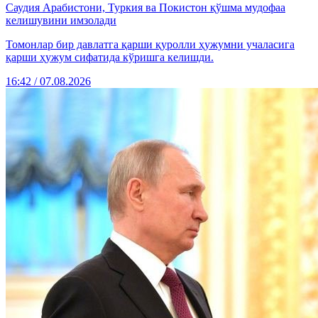
Саудия Арабистони, Туркия ва Покистон қўшма мудофаа
келишувини имзолади
Томонлар бир давлатга қарши қуролли ҳужумни учаласига
қарши ҳужум сифатида кўришга келишди.
16:42 / 07.08.2026