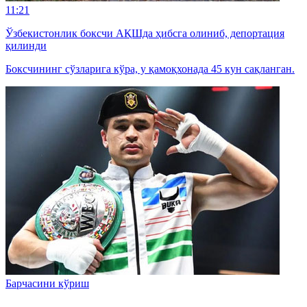
11:21
Ўзбекистонлик боксчи АҚШда ҳибсга олиниб, депортация
қилинди
Боксчининг сўзларига кўра, у қамоқхонада 45 кун сақланган.
Барчасини кўриш