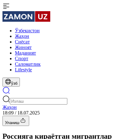
Ўзбекистон
Жаҳон
Сиёсат
Жиноят
Маданият
Спорт
Cаломатлик
Lifestyle
ўзб
Жаҳон
18:09 / 18.07.2025
Уланиш
Россияга кирaётган мигрантлар