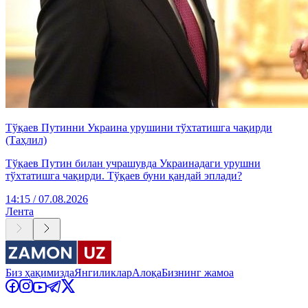
Тўқаев Путинни Украина урушини тўхтатишга чақирди
(Таҳлил)
Тўқаев Путин билан учрашувда Украинадаги урушни
тўхтатишга чақирди. Тўқаев буни қандай эплади?
14:15 / 07.08.2026
Лента
Биз ҳақимизда
Янгиликлар
Алоқа
Бизнинг жамоа