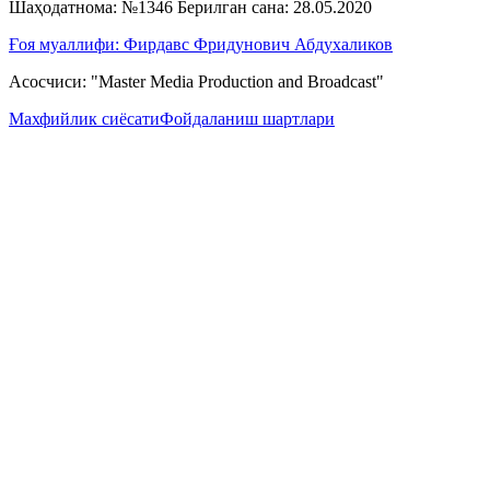
Шаҳодатнома: №1346 Берилган сана: 28.05.2020
Ғоя муаллифи: Фирдавс Фридунович Абдухаликов
Асосчиси: "Master Media Production and Broadcast"
Махфийлик сиёсати
Фойдаланиш шартлари