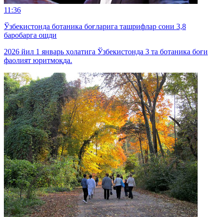
11:36
Ўзбекистонда ботаника боғларига ташрифлар сони 3,8
баробарга ошди
2026 йил 1 январь ҳолатига Ўзбекистонда 3 та ботаника боғи
фаолият юритмоқда.