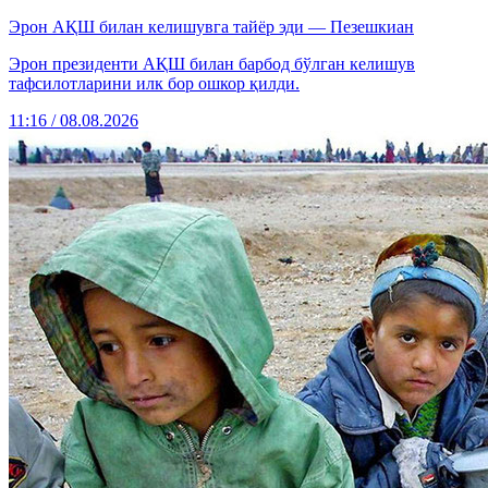
Эрон АҚШ билан келишувга тайёр эди — Пезешкиан
Эрон президенти АҚШ билан барбод бўлган келишув
тафсилотларини илк бор ошкор қилди.
11:16 / 08.08.2026