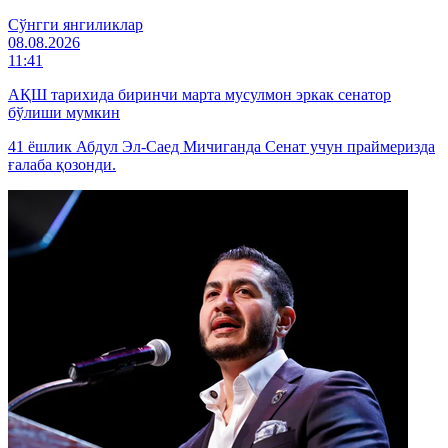
Cўнгги янгиликлар
08.08.2026
11:41
АҚШ тарихида биринчи марта мусулмон эркак сенатор
бўлиши мумкин
41 ёшлик Абдул Эл-Саед Мичиганда Сенат учун праймеризда
ғалаба қозонди.