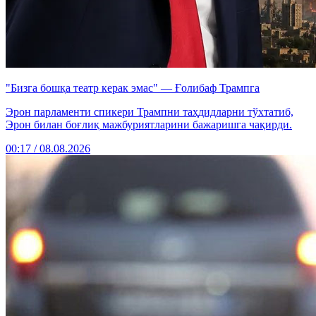
"Бизга бошқа театр керак эмас" — Ғолибаф Трампга
Эрон парламенти спикери Трампни таҳдидларни тўхтатиб,
Эрон билан боғлиқ мажбуриятларини бажаришга чақирди.
00:17 / 08.08.2026