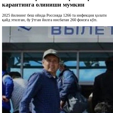
карантинга олиниши мумкин
2025 йилнинг беш ойида Россияда 1266 та инфекция ҳолати
қайд этилган, бу ўтган йилга нисбатан 260 фоизга кўп.