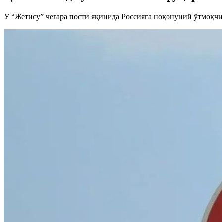
У “Жетису” чегара пости яқинида Россияга ноқонуний ўтмоқчи