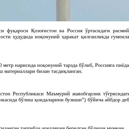
 фуқароси Қозоғистон ва Россия ўртасидаги расмий
сти ҳудудида ноқонуний ҳаракат қилганликда гумонлан
0 метр нарисида ноқонуний тарзда бўлиб, Россияга пиёда
ш материаллари билан тасдиқланган.
стон Республикаси Маъмурий жавобгарлик тўғрисидаги
касида бўлиш қоидаларини бузиши”) бўйича айбдор деб т
гиланган тартибда апелляция берилган бўлиши мумкин.