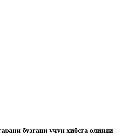
гарани бузгани учун ҳибсга олинди