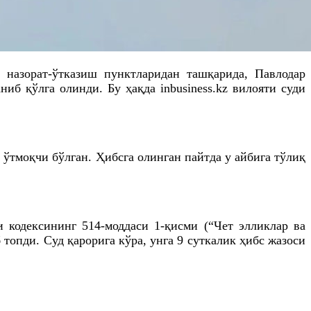
 назорат-ўтказиш пунктларидан ташқарида, Павлодар
иб қўлга олинди. Бу ҳақда inbusiness.kz вилояти суди
 ўтмоқчи бўлган. Ҳибсга олинган пайтда у айбига тўлиқ
 кодексининг 514-моддаси 1-қисми (“Чет элликлар ва
опди. Суд қарорига кўра, унга 9 суткалик ҳибс жазоси