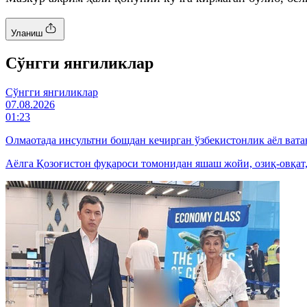
Уланиш
Cўнгги янгиликлар
Cўнгги янгиликлар
07.08.2026
01:23
Олмаотада инсультни бошдан кечирган ўзбекистонлик аёл вата
Аёлга Қозоғистон фуқароси томонидан яшаш жойи, озиқ-овқат