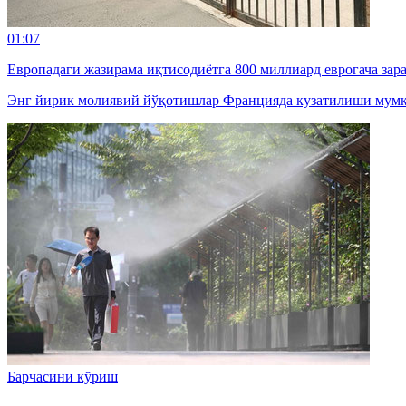
01:07
Европадаги жазирама иқтисодиётга 800 миллиард еврогача зар
Энг йирик молиявий йўқотишлар Францияда кузатилиши мумк
Барчасини кўриш