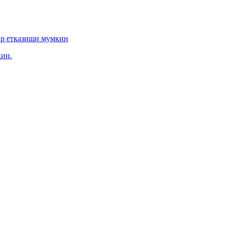
ар етказиши мумкин
ин.