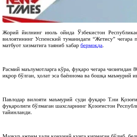
Жорий йилнинг июль ойида Ўзбекистон Республикаси
вилоятининг Успенский туманидаги “Жетису” чегара по
матбуот хизматига таяниб хабар
бермоқда
.
Расмий маълумотларга кўра, фуқаро чегара чизиғидан 8
иқрор бўлган, ҳолат эса баённома ва бошқа маъмурий и
Павлодар вилояти маъмурий суди фуқаро Т.ни Қозоғи
фуқаролиги бўлмаган шахсларнинг Қозоғистон Республи
тайинланди.
Мазкур ажрим ҳали қонуний кучга кирмаган бўлиб, бел