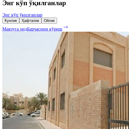
Энг кўп ўқилганлар
Энг кўп ўқилганлар
Кунлик
Ҳафталик
Ойлик
Мавзуга оид
Барчасини кўриш