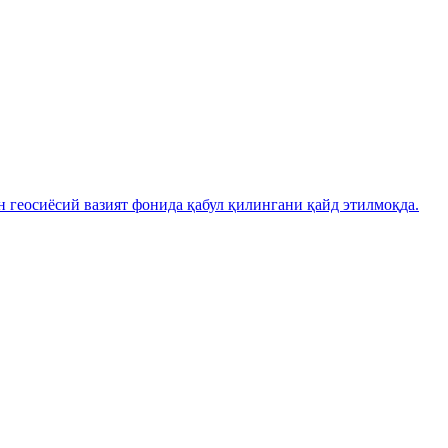
н геосиёсий вазият фонида қабул қилингани қайд этилмоқда.