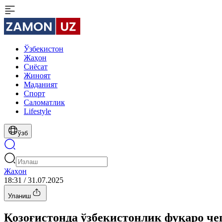
Ўзбекистон
Жаҳон
Сиёсат
Жиноят
Маданият
Спорт
Cаломатлик
Lifestyle
ўзб
Жаҳон
18:31 / 31.07.2025
Уланиш
Қозоғистонда ўзбекистонлик фуқаро че