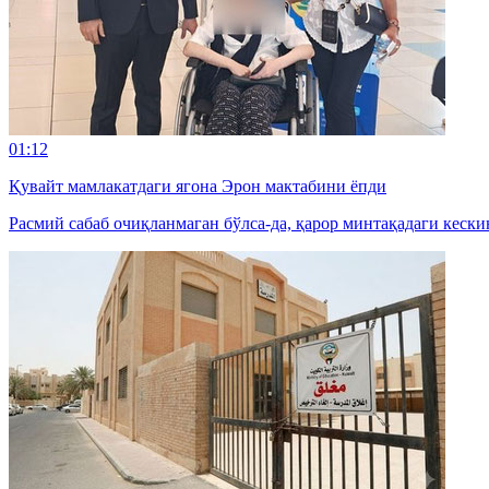
01:12
Қувайт мамлакатдаги ягона Эрон мактабини ёпди
Расмий сабаб очиқланмаган бўлса-да, қарор минтақадаги кески