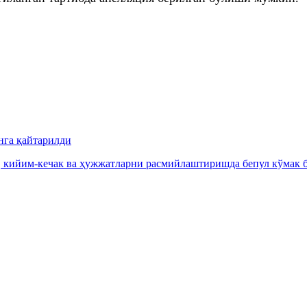
нга қайтарилди
, кийим-кечак ва ҳужжатларни расмийлаштиришда бепул кўмак б