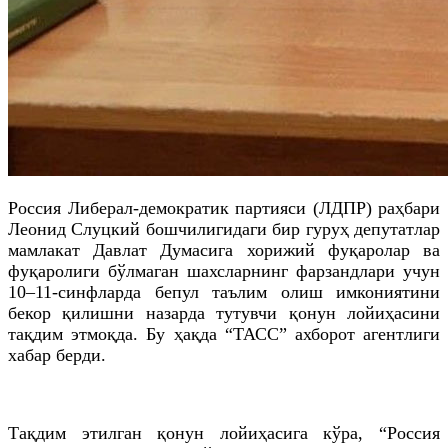
Россия Либерал-демократик партияси (ЛДПР) раҳбари
Леонид Слуцкий бошчилигидаги бир гуруҳ депутатлар
мамлакат Давлат Думасига хорижий фуқаролар ва
фуқаролиги бўлмаган шахсларнинг фарзандлари учун
10–11-синфларда бепул таълим олиш имкониятини
бекор қилишни назарда тутувчи қонун лойиҳасини
тақдим этмоқда. Бу ҳақда “ТАСС” ахборот агентлиги
хабар берди.
Тақдим этилган қонун лойиҳасига кўра, “Россия