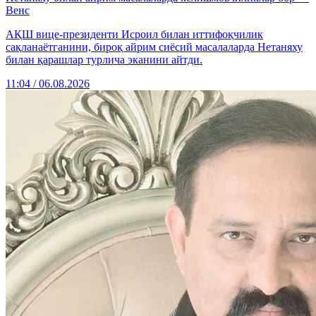
Венс
АҚШ вице-президенти Исроил билан иттифоқчилик
сақланаётганини, бироқ айрим сиёсий масалаларда Нетаняху
билан қарашлар турлича эканини айтди.
11:04 / 06.08.2026