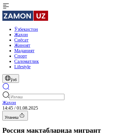
Ўзбекистон
Жаҳон
Сиёсат
Жиноят
Маданият
Спорт
Cаломатлик
Lifestyle
ўзб
Жаҳон
14:45 / 01.08.2025
Уланиш
Россия мактабларида мигрант