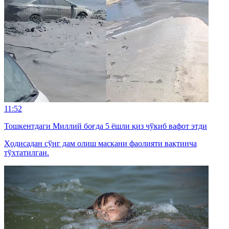
11:52
Тошкентдаги Миллий боғда 5 ёшли қиз чўкиб вафот этди
Ҳодисадан сўнг дам олиш маскани фаолияти вақтинча
тўхтатилган.