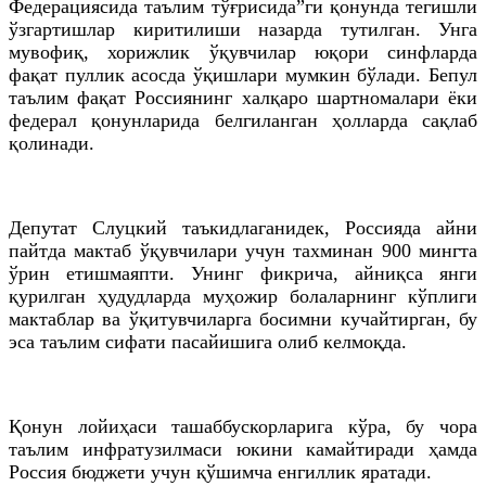
Федерациясида таълим тўғрисида”ги қонунда тегишли
ўзгартишлар киритилиши назарда тутилган. Унга
мувофиқ, хорижлик ўқувчилар юқори синфларда
фақат пуллик асосда ўқишлари мумкин бўлади. Бепул
таълим фақат Россиянинг халқаро шартномалари ёки
федерал қонунларида белгиланган ҳолларда сақлаб
қолинади.
Депутат Слуцкий таъкидлаганидек, Россияда айни
пайтда мактаб ўқувчилари учун тахминан 900 мингта
ўрин етишмаяпти. Унинг фикрича, айниқса янги
қурилган ҳудудларда муҳожир болаларнинг кўплиги
мактаблар ва ўқитувчиларга босимни кучайтирган, бу
эса таълим сифати пасайишига олиб келмоқда.
Қонун лойиҳаси ташаббускорларига кўра, бу чора
таълим инфратузилмаси юкини камайтиради ҳамда
Россия бюджети учун қўшимча енгиллик яратади.