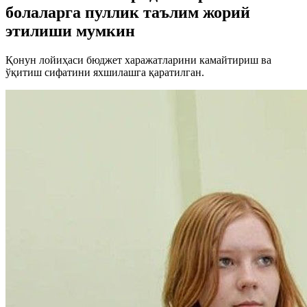
болаларга пуллик таълим жорий
этилиши мумкин
Қонун лойиҳаси бюджет харажатларини камайтириш ва
ўқитиш сифатини яхшилашга қаратилган.