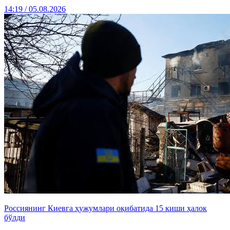
14:19 / 05.08.2026
Россиянинг Киевга ҳужумлари оқибатида 15 киши ҳалок
бўлди