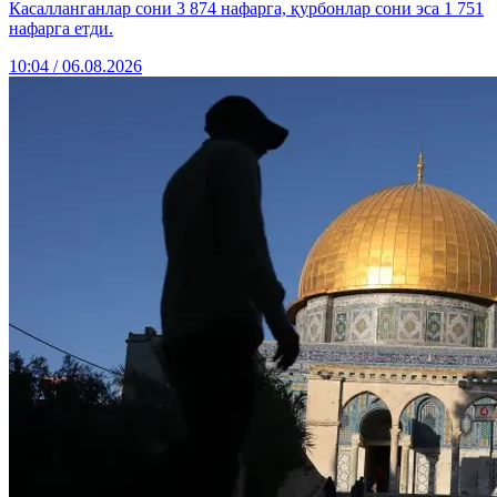
Касалланганлар сони 3 874 нафарга, қурбонлар сони эса 1 751
нафарга етди.
10:04 / 06.08.2026