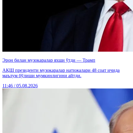
Эрон билан музокаралар яхши ўтди — Трамп
АҚШ президенти музокаралар натижалари 48 соат ичида
маълум бўлиши мумкинлигини айтди.
11:46 / 05.08.2026