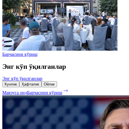
Барчасини кўриш
Энг кўп ўқилганлар
Энг кўп ўқилганлар
Кунлик
Ҳафталик
Ойлик
Мавзуга оид
Барчасини кўриш