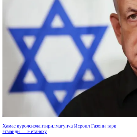
Ҳамас қуролсизлантирилмагунча Исроил Ғазони тарк
этмайди — Нетаняху