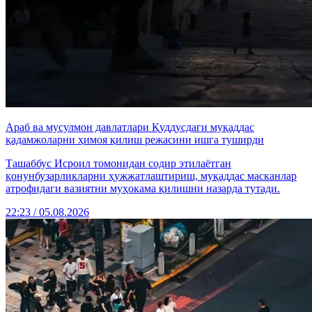
Араб ва мусулмон давлатлари Қуддусдаги муқаддас
қадамжоларни ҳимоя қилиш режасини ишга туширди
Ташаббус Исроил томонидан содир этилаётган
қонунбузарликларни ҳужжатлаштириш, муқаддас масканлар
атрофидаги вазиятни муҳокама қилишни назарда тутади.
22:23 / 05.08.2026