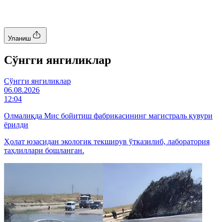
Уланиш
Cўнгги янгиликлар
Cўнгги янгиликлар
06.08.2026
12:04
Олмалиқда Мис бойитиш фабрикасининг магистраль қувури
ёрилди
Ҳолат юзасидан экологик текширув ўтказилиб, лаборатория
таҳлиллари бошланган.