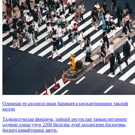
Олимлар ер аҳолиси икки бараварга қисқартиришни таклиф
қилди
Тадқиқотчилар фикрича, табиий ресурслар танқислигининг
олдини олиш учун 2200 йилгача дунё аҳолисини босқичма-
босқич камайтириш зарур.