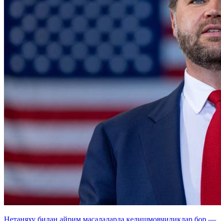
Нетаняху билан айрим масалаларда келишмовчиликлар бор —