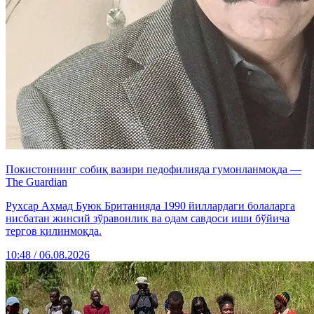
Покистоннинг собиқ вазири педофилияда гумонланмоқда —
The Guardian
Рухсар Аҳмад Буюк Британияда 1990 йиллардаги болаларга
нисбатан жинсий зўравонлик ва одам савдоси иши бўйича
тергов қилинмоқда.
10:48 / 06.08.2026