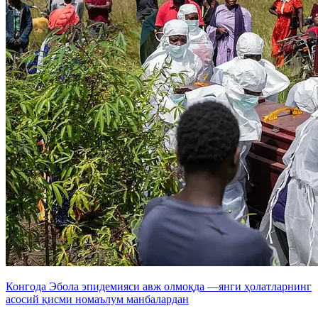
Конгода Эбола эпидемияси авж олмоқда —янги ҳолатларнинг
асосий қисми номаълум манбалардан