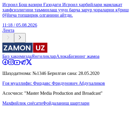
Исроил Бош вазири Ғазодаги Исроил ҳарбийлари мамлакат
хавфсизлигини таъминлаш учун барча зарур чораларни кўриш
бўйича топшириқ олганини айтди.
11:18 / 05.08.2026
Лента
Биз ҳақимизда
Янгиликлар
Алоқа
Бизнинг жамоа
Шаҳодатнома: №1346 Берилган сана: 28.05.2020
Ғоя муаллифи: Фирдавс Фридунович Абдухаликов
Асосчиси: "Master Media Production and Broadcast"
Махфийлик сиёсати
Фойдаланиш шартлари