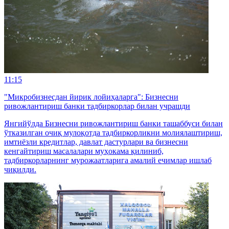
11:15
"Микробизнесдан йирик лойиҳаларга": Бизнесни
ривожлантириш банки тадбиркорлар билан учрашди
Янгийўлда Бизнесни ривожлантириш банки ташаббуси билан
ўтказилган очиқ мулоқотда тадбиркорликни молиялаштириш,
имтиёзли кредитлар, давлат дастурлари ва бизнесни
кенгайтириш масалалари муҳокама қилиниб,
тадбиркорларнинг мурожаатларига амалий ечимлар ишлаб
чиқилди.