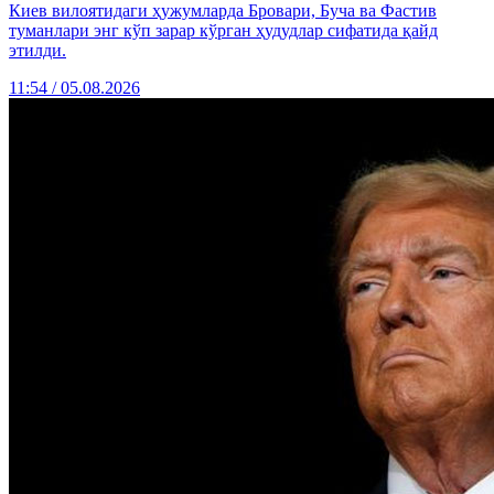
Киев вилоятидаги ҳужумларда Бровари, Буча ва Фастив
туманлари энг кўп зарар кўрган ҳудудлар сифатида қайд
этилди.
11:54 / 05.08.2026