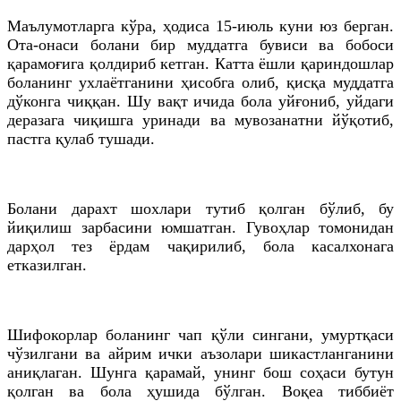
Маълумотларга кўра, ҳодиса 15-июль куни юз берган.
Ота-онаси болани бир муддатга бувиси ва бобоси
қарамоғига қолдириб кетган. Катта ёшли қариндошлар
боланинг ухлаётганини ҳисобга олиб, қисқа муддатга
дўконга чиққан. Шу вақт ичида бола уйғониб, уйдаги
деразага чиқишга уринади ва мувозанатни йўқотиб,
пастга қулаб тушади.
Болани дарахт шохлари тутиб қолган бўлиб, бу
йиқилиш зарбасини юмшатган. Гувоҳлар томонидан
дарҳол тез ёрдам чақирилиб, бола касалхонага
етказилган.
Шифокорлар боланинг чап қўли сингани, умуртқаси
чўзилгани ва айрим ички аъзолари шикастланганини
аниқлаган. Шунга қарамай, унинг бош соҳаси бутун
қолган ва бола ҳушида бўлган. Воқеа тиббиёт