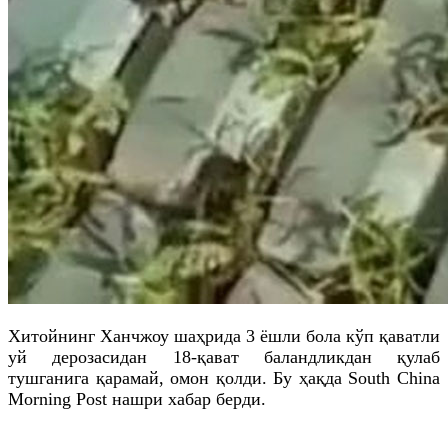
Хитойнинг Ханчжоу шаҳрида 3 ёшли бола кўп қаватли
уй дерозасидан 18-қават баландликдан қулаб
тушганига қарамай, омон қолди. Бу ҳақда South China
Morning Post нашри хабар берди.