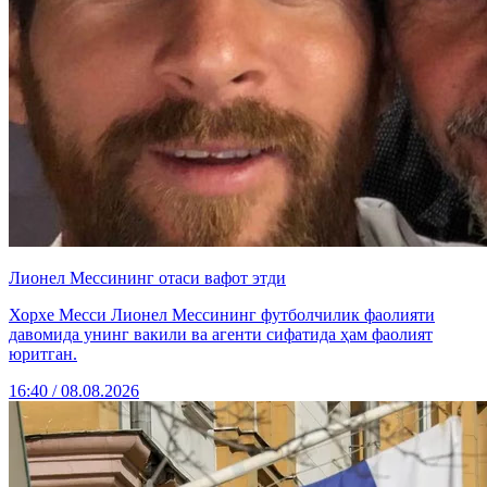
Лионел Мессининг отаси вафот этди
Хорхе Месси Лионел Мессининг футболчилик фаолияти
давомида унинг вакили ва агенти сифатида ҳам фаолият
юритган.
16:40 / 08.08.2026