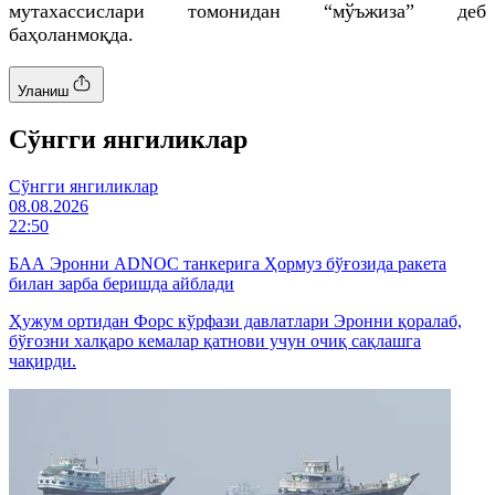
мутахассислари томонидан “мўъжиза” деб
баҳоланмоқда.
Уланиш
Cўнгги янгиликлар
Cўнгги янгиликлар
08.08.2026
22:50
БАА Эронни ADNOC танкерига Ҳормуз бўғозида ракета
билан зарба беришда айблади
Ҳужум ортидан Форс кўрфази давлатлари Эронни қоралаб,
бўғозни халқаро кемалар қатнови учун очиқ сақлашга
чақирди.