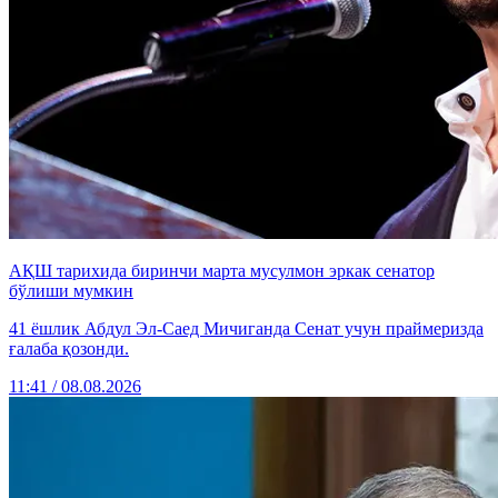
АҚШ тарихида биринчи марта мусулмон эркак сенатор
бўлиши мумкин
41 ёшлик Абдул Эл-Саед Мичиганда Сенат учун праймеризда
ғалаба қозонди.
11:41 / 08.08.2026