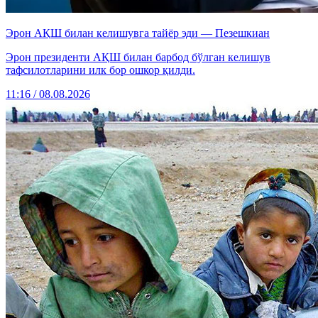
Эрон АҚШ билан келишувга тайёр эди — Пезешкиан
Эрон президенти АҚШ билан барбод бўлган келишув
тафсилотларини илк бор ошкор қилди.
11:16 / 08.08.2026