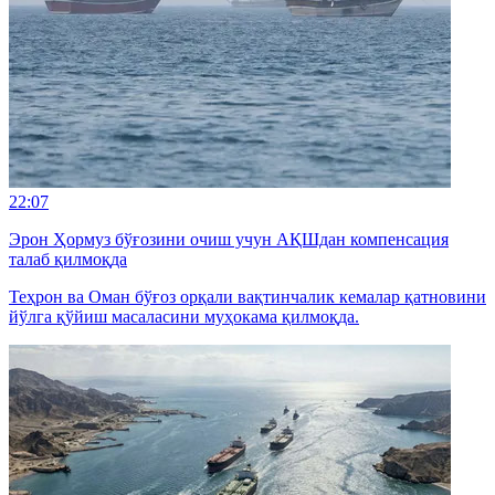
22:07
Эрон Ҳормуз бўғозини очиш учун АҚШдан компенсация
талаб қилмоқда
Теҳрон ва Оман бўғоз орқали вақтинчалик кемалар қатновини
йўлга қўйиш масаласини муҳокама қилмоқда.