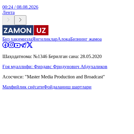
00:24 / 08.08.2026
Лента
Биз ҳақимизда
Янгиликлар
Алоқа
Бизнинг жамоа
Шаҳодатнома: №1346 Берилган сана: 28.05.2020
Ғоя муаллифи: Фирдавс Фридунович Абдухаликов
Асосчиси: "Master Media Production and Broadcast"
Махфийлик сиёсати
Фойдаланиш шартлари