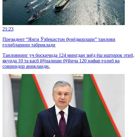
21:23
Президент “Янги Ўзбекистон бунёдкорлари” танлови
ғолибларини табриклади
Танловнинг уч босқичида 124 мингдан зиёд ёш иштирок этиб,
якунда 10 та касб йўналиши бўйича 120 нафар ғолиб ва
совриндор аниқланди.