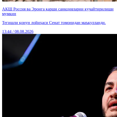
АҚШ Россия ва Эронга қарши санкцияларни кучайтирилиши
мумкин
Тегишли қонун лойиҳаси Сенат томонидан маъқулланди.
13:44 / 08.08.2026