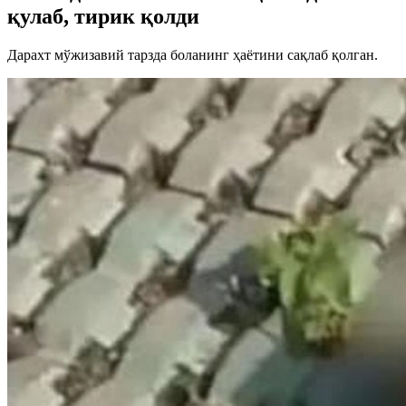
қулаб, тирик қолди
Дарахт мўжизавий тарзда боланинг ҳаётини сақлаб қолган.