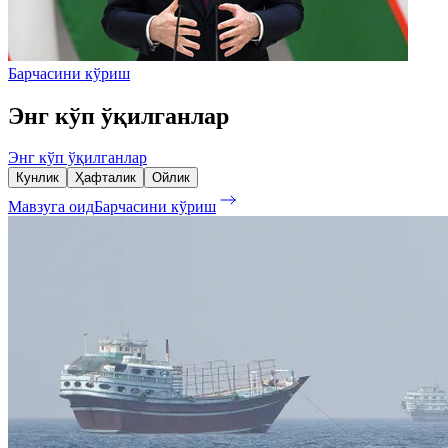
Барчасини кўриш
Энг кўп ўқилганлар
Энг кўп ўқилганлар
Кунлик
Ҳафталик
Ойлик
Мавзуга оид
Барчасини кўриш