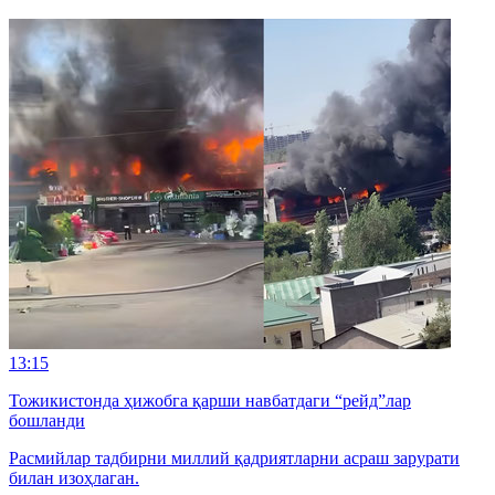
13:15
Тожикистонда ҳижобга қарши навбатдаги “рейд”лар
бошланди
Расмийлар тадбирни миллий қадриятларни асраш зарурати
билан изоҳлаган.