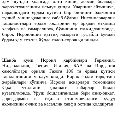
ҳам шундай ҳодисада олти киши, асосан болалар,
жароҳатланганини маълум қилди. Уларнинг айтишича,
парашютдаги ёрдам қутиси бир биннинг балконига
тушиб, унинг қулашига сабаб бўлган. Инсонпарварлик
ташкилотлари ёрдам юкларини ер орқали етказиш
хавфсиз ва самаралироқ бўлишини таъкидлашмоқда,
бироқ Исроилнинг қаттиқ назорати туфайли бундай
ёрдам ҳам тез-тез йўлда талон-торож қилинади.
Шанба куни Исроил ҳарбийлари Германия,
Нидерландия, Греция, Италия, БАА ва Иордания
самолётлари орқали Ғазога 106 та ёрдам қутиси
ташланганини маълум қилди. Бироқ ёрдам тарқатиш
жараёнлари кўпинча Исроил аскарлари томонидан
ўққа тутилгани ҳақидаги хабарлар билан
кузатилмоқда. Уруш бошланганидан бери озиқ-овқат,
дори-дармон ва ёқилғи етишмовчилиги ҳудуд
аҳолисини очлик ва касаллик хавфи остида қолдирган.