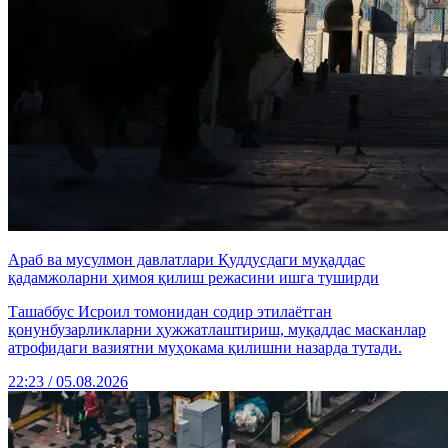
Араб ва мусулмон давлатлари Қуддусдаги муқаддас
қадамжоларни ҳимоя қилиш режасини ишга туширди
Ташаббус Исроил томонидан содир этилаётган
қонунбузарликларни ҳужжатлаштириш, муқаддас масканлар
атрофидаги вазиятни муҳокама қилишни назарда тутади.
22:23 / 05.08.2026