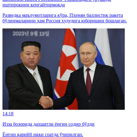
иштирокини кенгайтирмоқда
Разведка маълумотларига кўра, Пхенян баллистик ракета
бўлинмаларини ҳам Россия ҳудудига юборишни бошлаган.
14:18
Изза бозорида дахшатли ёнғин содир бўлди
Ёнғин қарийб икки соатда ўчирилган.