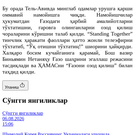
Бу орада Тель-Авивда минглаб одамлар урушга қарши
оммавий намойишга чиқди. Намойишчилар
ҳукуматдан Ғазодаги ҳарбий амалийотларни
тўхтатишни, гаровга олинганларни озод қилиш
чораларини кўришни талаб қилди. “Standing Together”
тинчлик ҳаракати фаоллари ҳатто жонли телеэфирни
тўхтатиб, “Ўқ отишни тўхтатиң!” шиорини ҳайқирди.
Халқаро босим кучайганига қарамай, Бош вазир
Биньямин Нетаняҳу Ғазо шаҳрини эгаллаш режасини
тасдиқлади ва ҲАМАСни “Ғазони озод қилиш” билан
таҳдид қилди.
Уланиш
Cўнгги янгиликлар
Cўнгги янгиликлар
06.08.2026
15:06
Шимолий Корея Россиянинг Украинадаги урушида