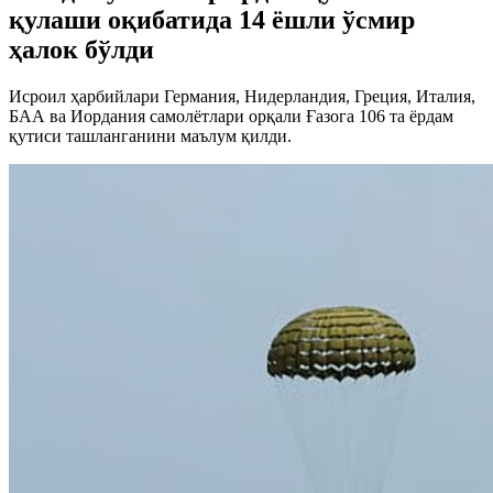
қулаши оқибатида 14 ёшли ўсмир
ҳалок бўлди
Исроил ҳарбийлари Германия, Нидерландия, Греция, Италия,
БАА ва Иордания самолётлари орқали Ғазога 106 та ёрдам
қутиси ташланганини маълум қилди.