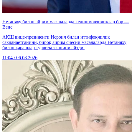
Нетаняху билан айрим масалаларда келишмовчиликлар бор —
Венс
АҚШ вице-президенти Исроил билан иттифоқчилик
сақланаётганини, бироқ айрим сиёсий масалаларда Нетаняху
билан қарашлар турлича эканини айтди.
11:04 / 06.08.2026