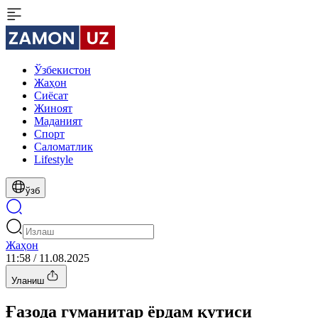
Ўзбекистон
Жаҳон
Сиёсат
Жиноят
Маданият
Спорт
Cаломатлик
Lifestyle
ўзб
Жаҳон
11:58 / 11.08.2025
Уланиш
Ғазода гуманитар ёрдам қутиси