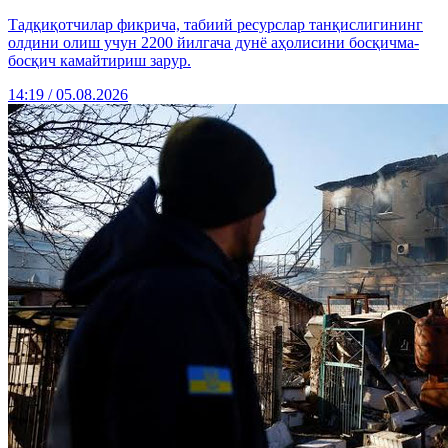
Тадқиқотчилар фикрича, табиий ресурслар танқислигининг
олдини олиш учун 2200 йилгача дунё аҳолисини босқичма-
босқич камайтириш зарур.
14:19 / 05.08.2026