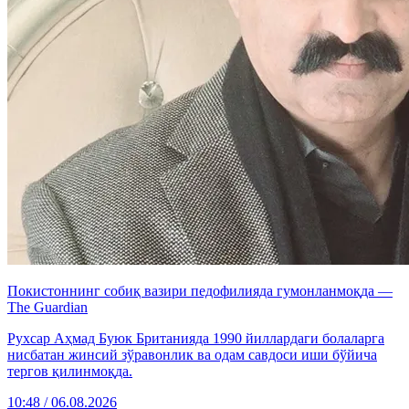
Покистоннинг собиқ вазири педофилияда гумонланмоқда —
The Guardian
Рухсар Аҳмад Буюк Британияда 1990 йиллардаги болаларга
нисбатан жинсий зўравонлик ва одам савдоси иши бўйича
тергов қилинмоқда.
10:48 / 06.08.2026