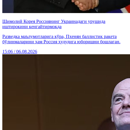
Шимолий Корея Россиянинг Украинадаги урушида
иштирокини кенгайтирмоқда
Разведка маълумотларига кўра, Пхенян баллистик ракета
бўлинмаларини ҳам Россия ҳудудига юборишни бошлаган.
15:06 / 06.08.2026