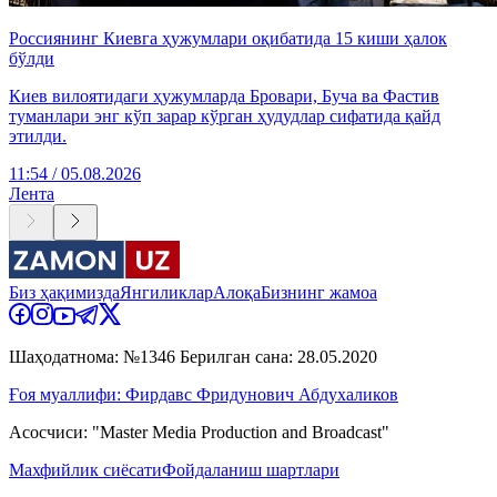
Россиянинг Киевга ҳужумлари оқибатида 15 киши ҳалок
бўлди
Киев вилоятидаги ҳужумларда Бровари, Буча ва Фастив
туманлари энг кўп зарар кўрган ҳудудлар сифатида қайд
этилди.
11:54 / 05.08.2026
Лента
Биз ҳақимизда
Янгиликлар
Алоқа
Бизнинг жамоа
Шаҳодатнома: №1346 Берилган сана: 28.05.2020
Ғоя муаллифи: Фирдавс Фридунович Абдухаликов
Асосчиси: "Master Media Production and Broadcast"
Махфийлик сиёсати
Фойдаланиш шартлари