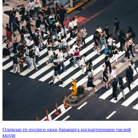
Олимлар ер аҳолиси икки бараварга қисқартиришни таклиф
қилди