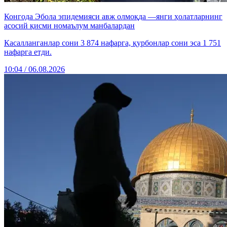
Конгода Эбола эпидемияси авж олмоқда —янги ҳолатларнинг
асосий қисми номаълум манбалардан
Касалланганлар сони 3 874 нафарга, қурбонлар сони эса 1 751
нафарга етди.
10:04 / 06.08.2026