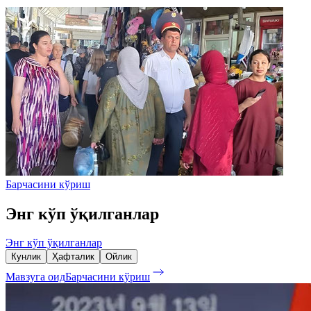
Барчасини кўриш
Энг кўп ўқилганлар
Энг кўп ўқилганлар
Кунлик
Ҳафталик
Ойлик
Мавзуга оид
Барчасини кўриш