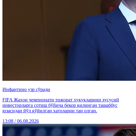
Инфантино узр сўради
FIFA Жаҳон чемпионати тижорат ҳуқуқларини хусусий
инвесторларга сотиш бўйича бекор қилинган ташаббус
юзасидан йўл қўйилган хатоларни тан олган.
13:08 / 06.08.2026