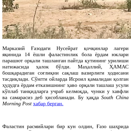
Марказий Ғазодаги Нусейрат қочқинлар лагери
яқинида 14 ёшли фаластинлик бола ёрдам юклари
парашют орқали ташланган пайтда қутининг урилиши
натижасида ҳалок бўлди. Маҳаллий, ҲАМАС
бошқарадиган соғлиқни сақлаш вазирлиги ҳодисани
тасдиқлади. Сўнгги ойларда Исроил қамалидан қолган
ҳудудга ёрдам етказишнинг ҳаво орқали ташлаш усули
кўплаб танқидларга учраб келмоқда, чунки у хавфли
ва самарасиз деб ҳисобланади. Бу ҳақда
South China
Morning Post
хабар берган.
Фаластин расмийлари бир кун олдин, Ғазо шаҳрида