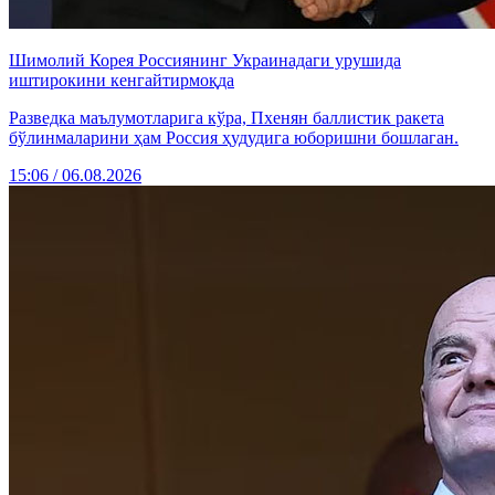
Шимолий Корея Россиянинг Украинадаги урушида
иштирокини кенгайтирмоқда
Разведка маълумотларига кўра, Пхенян баллистик ракета
бўлинмаларини ҳам Россия ҳудудига юборишни бошлаган.
15:06 / 06.08.2026