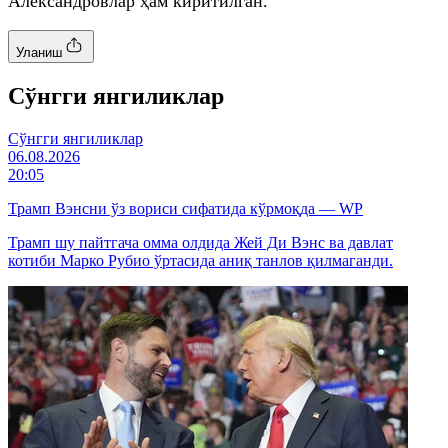
Александровлар ҳам киритилган.
Уланиш
Cўнгги янгиликлар
Cўнгги янгиликлар
06.08.2026
20:05
Трамп Вэнсни ўз вориси сифатида кўрмоқда — WP
Трамп шу пайтгача омма олдида Жей Ди Вэнс ва давлат
котиби Марко Рубио ўртасида аниқ танлов қилмаганди.