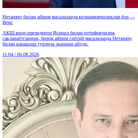
Нетаняху билан айрим масалаларда келишмовчиликлар бор —
Венс
АҚШ вице-президенти Исроил билан иттифоқчилик
сақланаётганини, бироқ айрим сиёсий масалаларда Нетаняху
билан қарашлар турлича эканини айтди.
11:04 / 06.08.2026