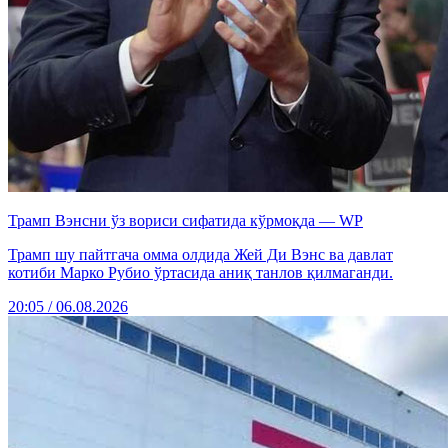
Трамп Вэнсни ўз вориси сифатида кўрмоқда — WP
Трамп шу пайтгача омма олдида Жей Ди Вэнс ва давлат
котиби Марко Рубио ўртасида аниқ танлов қилмаганди.
20:05 / 06.08.2026