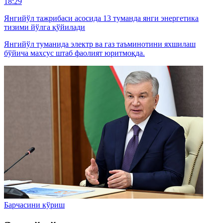
18:29
Янгийўл тажрибаси асосида 13 туманда янги энергетика
тизими йўлга қўйилади
Янгийўл туманида электр ва газ таъминотини яхшилаш
бўйича махсус штаб фаолият юритмоқда.
Барчасини кўриш