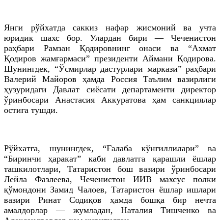
Янги рўйхатда саккиз нафар жисмоний ва учта
юридик шахс бор. Улардан бири — Чеченистон
раҳбари Рамзан Қодировнинг онаси ва “Ахмат
Қодиров жамғармаси” президенти Аймани Қодирова.
Шунингдек, “Ўсмирлар дастурлари маркази” раҳбари
Валерий Майоров ҳамда Россия Таълим вазирлиги
ҳузуридаги Давлат сиёсати департаменти директор
ўринбосари Анастасия Аккуратова ҳам санкциялар
остига тушди.
Рўйхатга, шунингдек, “Ғалаба кўнгиллилари” ва
“Биринчи ҳаракат” каби давлатга қарашли ёшлар
ташкилотлари, Татаристон бош вазири ўринбосари
Лейла Фазлеева, Чеченистон ИИВ махсус полки
қўмондони Замид Чалоев, Татаристон ёшлар ишлари
вазири Ринат Содиқов ҳамда бошқа бир нечта
амалдорлар — жумладан, Наталия Тишченко ва