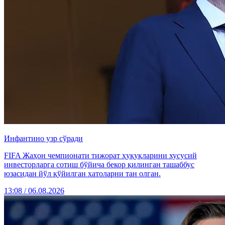
Инфантино узр сўради
FIFA Жаҳон чемпионати тижорат ҳуқуқларини хусусий
инвесторларга сотиш бўйича бекор қилинган ташаббус
юзасидан йўл қўйилган хатоларни тан олган.
13:08 / 06.08.2026