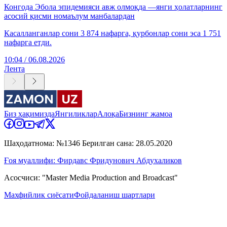
Конгода Эбола эпидемияси авж олмоқда —янги ҳолатларнинг
асосий қисми номаълум манбалардан
Касалланганлар сони 3 874 нафарга, қурбонлар сони эса 1 751
нафарга етди.
10:04 / 06.08.2026
Лента
Биз ҳақимизда
Янгиликлар
Алоқа
Бизнинг жамоа
Шаҳодатнома: №1346 Берилган сана: 28.05.2020
Ғоя муаллифи: Фирдавс Фридунович Абдухаликов
Асосчиси: "Master Media Production and Broadcast"
Махфийлик сиёсати
Фойдаланиш шартлари