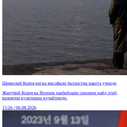
Шимолий Корея қисқа масофали баллистик ракета учирди
Жанубий Корея ва Япония ҳарбийлари синовни қайд этиб,
вазиятни кузатишни кучайтирди.
15:26 / 06.08.2026