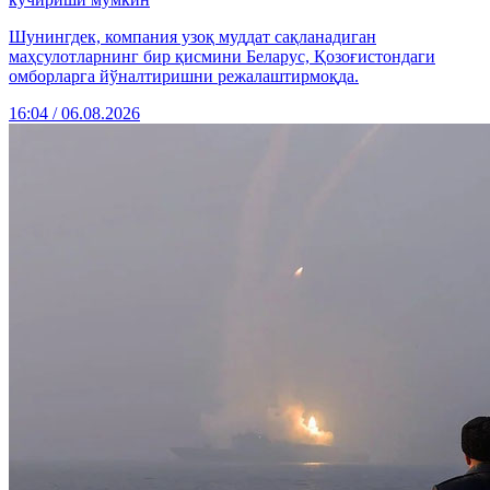
Шунингдек, компания узоқ муддат сақланадиган
маҳсулотларнинг бир қисмини Беларус, Қозоғистондаги
омборларга йўналтиришни режалаштирмоқда.
16:04 / 06.08.2026