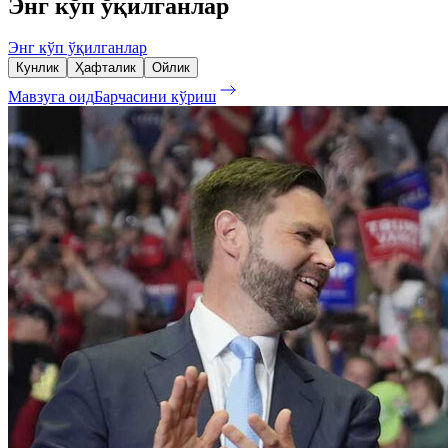
Энг кўп ўқилганлар
Энг кўп ўқилганлар
Кунлик
Ҳафталик
Ойлик
Мавзуга оид
Барчасини кўриш