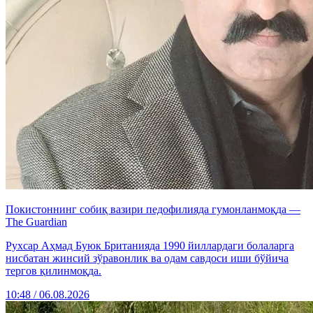
Покистоннинг собиқ вазири педофилияда гумонланмоқда —
The Guardian
Рухсар Аҳмад Буюк Британияда 1990 йиллардаги болаларга
нисбатан жинсий зўравонлик ва одам савдоси иши бўйича
тергов қилинмоқда.
10:48 / 06.08.2026