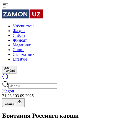
Ўзбекистон
Жаҳон
Сиёсат
Жиноят
Маданият
Спорт
Cаломатлик
Lifestyle
ўзб
Жаҳон
21:23 / 03.09.2025
Уланиш
Британия Россияга қарши