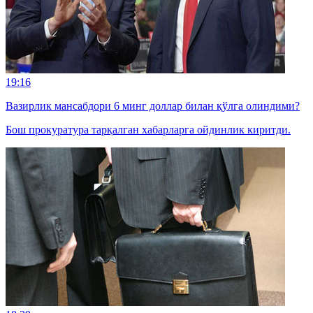
19:16
Вазирлик мансабдори 6 минг доллар билан қўлга олиндими?
Бош прокуратура тарқалган хабарларга ойдинлик киритди.