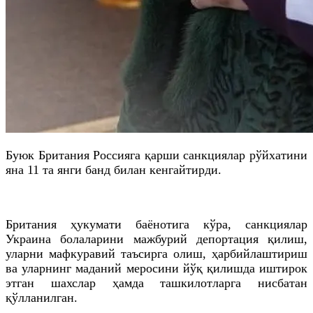
Буюк Британия Россияга қарши санкциялар рўйхатини
яна 11 та янги банд билан кенгайтирди.
Британия ҳукумати баёнотига кўра, санкциялар
Украина болаларини мажбурий депортация қилиш,
уларни мафкуравий таъсирга олиш, ҳарбийлаштириш
ва уларнинг маданий меросини йўқ қилишда иштирок
этган шахслар ҳамда ташкилотларга нисбатан
қўлланилган.