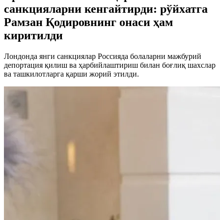
санкцияларни кенгайтирди: рўйхатга
Рамзан Қодировнинг онаси ҳам
киритилди
Лондонда янги санкциялар Россияда болаларни мажбурий
депортация қилиш ва ҳарбийлаштириш билан боғлиқ шахслар
ва ташкилотларга қарши жорий этилди.