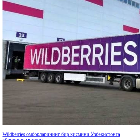
Wildberries омборларининг бир қисмини Ўзбекистонга
кўчириши мумкин