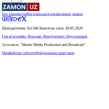
Биз ҳақимизда
Янгиликлар
Алоқа
Бизнинг жамоа
Шаҳодатнома: №1346 Берилган сана: 28.05.2020
Ғоя муаллифи: Фирдавс Фридунович Абдухаликов
Асосчиси: "Master Media Production and Broadcast"
Махфийлик сиёсати
Фойдаланиш шартлари