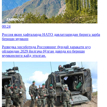
00:24
Россия яқин ҳафталарда НАТО давлатларидан бирига зарба
бериши мумкин
Разведка ҳисоботида Россиянинг бундай ҳаракати куз
ойларидан 2029 йилгача бўлган даврда юз бериши
мумкинлиги қайд этилган.