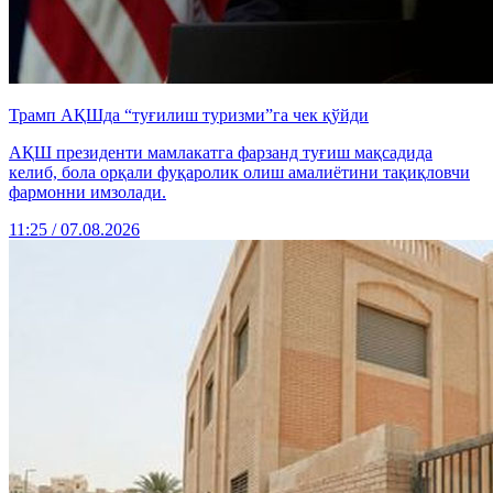
Трамп АҚШда “туғилиш туризми”га чек қўйди
АҚШ президенти мамлакатга фарзанд туғиш мақсадида
келиб, бола орқали фуқаролик олиш амалиётини тақиқловчи
фармонни имзолади.
11:25 / 07.08.2026