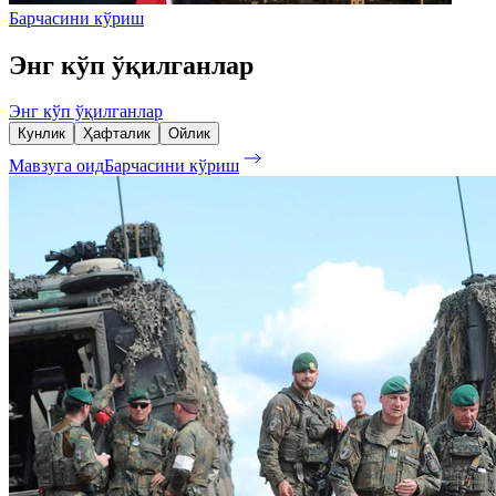
Барчасини кўриш
Энг кўп ўқилганлар
Энг кўп ўқилганлар
Кунлик
Ҳафталик
Ойлик
Мавзуга оид
Барчасини кўриш