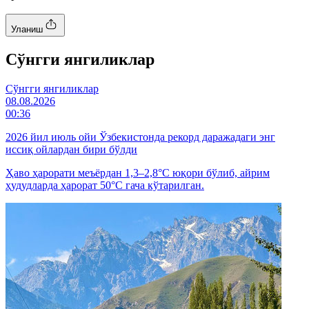
Уланиш
Cўнгги янгиликлар
Cўнгги янгиликлар
08.08.2026
00:36
2026 йил июль ойи Ўзбекистонда рекорд даражадаги энг
иссиқ ойлардан бири бўлди
Ҳаво ҳарорати меъёрдан 1,3–2,8°C юқори бўлиб, айрим
ҳудудларда ҳарорат 50°C гача кўтарилган.