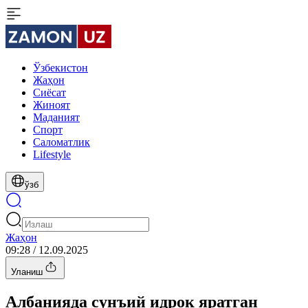
Ўзбекистон
Жаҳон
Сиёсат
Жиноят
Маданият
Спорт
Cаломатлик
Lifestyle
ўзб
Жаҳон
09:28 / 12.09.2025
Уланиш
Албанияда сунъий идрок яратган