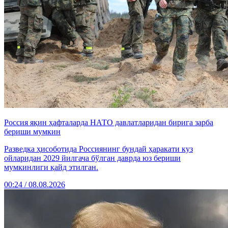
Россия яқин ҳафталарда НАТО давлатларидан бирига зарба
бериши мумкин
Разведка ҳисоботида Россиянинг бундай ҳаракати куз
ойларидан 2029 йилгача бўлган даврда юз бериши
мумкинлиги қайд этилган.
00:24 / 08.08.2026