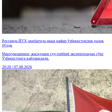
Россияда ЙТҲ оқибатида икки нафар ўзбекистонлик ҳалок
бўлди
Марҳумларнинг жасадлари суд-тиббий экспертизадан сўнг
Ўзбекистонга қайтарилади.
20:20 / 07.08.2026