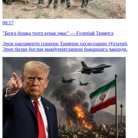
00:17
"Бизга бошқа театр керак эмас" — Ғолибаф Трампга
Эрон парламенти спикери Трампни таҳдидларни тўхтатиб,
Эрон билан боғлиқ мажбуриятларини бажаришга чақирди.