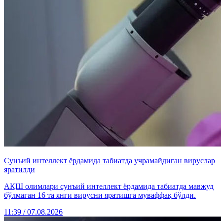
Сунъий интеллект ёрдамида табиатда учрамайдиган вируслар
яратилди
АҚШ олимлари сунъий интеллект ёрдамида табиатда мавжуд
бўлмаган 16 та янги вирусни яратишга муваффақ бўлди.
11:39 / 07.08.2026