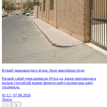
Қувайт мамлакатдаги ягона Эрон мактабини ёпди
Расмий сабаб очиқланмаган бўлса-да, қарор минтақадаги
кескин геосиёсий вазият фонида қабул қилингани қайд
этилмоқда.
01:12 / 07.08.2026
Лента