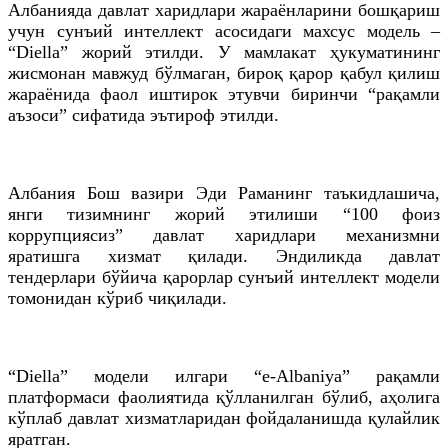
Албанияда давлат харидлари жараёнларини бошқариш
учун сунъий интеллект асосидаги махсус модель –
“Diella” жорий этилди. У мамлакат ҳукуматининг
жисмонан мавжуд бўлмаган, бироқ қарор қабул қилиш
жараёнида фаол иштирок этувчи биринчи “рақамли
аъзоси” сифатида эътироф этилди.
Албания Бош вазири Эди Раманинг таъкидлашича,
янги тизимнинг жорий этилиши “100 фоиз
коррупциясиз” давлат харидлари механизмни
яратишга хизмат қилади. Эндиликда давлат
тендерлари бўйича қарорлар сунъий интеллект модели
томонидан кўриб чиқилади.
“Diella” модели илгари “e-Albaniya” рақамли
платформаси фаолиятида қўлланилган бўлиб, аҳолига
кўплаб давлат хизматларидан фойдаланишда қулайлик
яратган.