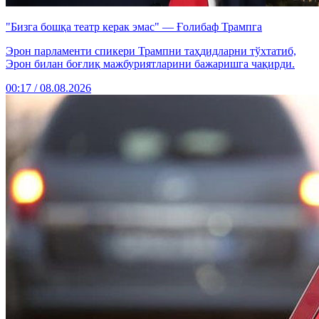
"Бизга бошқа театр керак эмас" — Ғолибаф Трампга
Эрон парламенти спикери Трампни таҳдидларни тўхтатиб,
Эрон билан боғлиқ мажбуриятларини бажаришга чақирди.
00:17 / 08.08.2026