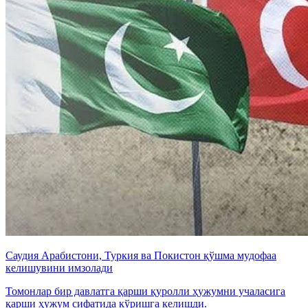
Саудия Арабистони, Туркия ва Покистон қўшма мудофаа
келишувини имзолади
Томонлар бир давлатга қарши қуролли ҳужумни учаласига
қарши ҳужум сифатида кўришга келишди.