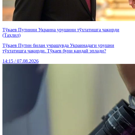
Тўқаев Путинни Украина урушини тўхтатишга чақирди
(Таҳлил)
Тўқаев Путин билан учрашувда Украинадаги урушни
тўхтатишга чақирди. Тўқаев буни қандай эплади?
14:15 / 07.08.2026