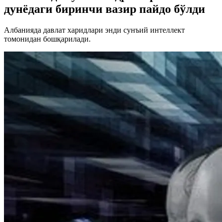
дунёдаги биринчи вазир пайдо бўлди
Албанияда давлат харидлари энди сунъий интеллект
томонидан бошқарилади.