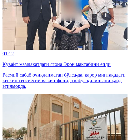
01:12
Қувайт мамлакатдаги ягона Эрон мактабини ёпди
Расмий сабаб очиқланмаган бўлса-да, қарор минтақадаги
кескин геосиёсий вазият фонида қабул қилингани қайд
этилмоқда.