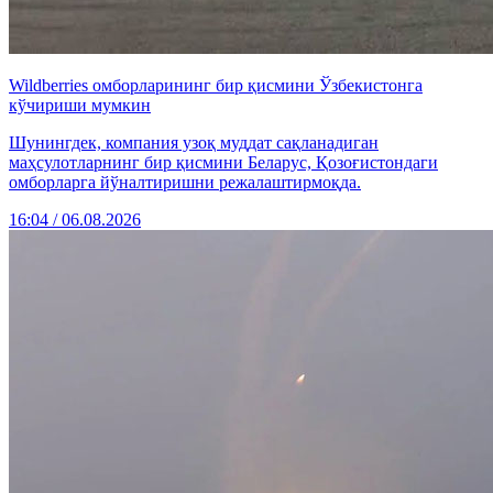
Wildberries омборларининг бир қисмини Ўзбекистонга
кўчириши мумкин
Шунингдек, компания узоқ муддат сақланадиган
маҳсулотларнинг бир қисмини Беларус, Қозоғистондаги
омборларга йўналтиришни режалаштирмоқда.
16:04 / 06.08.2026