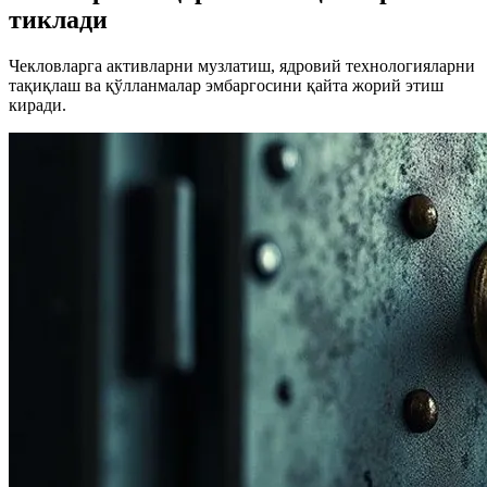
тиклади
Чекловларга активларни музлатиш, ядровий технологияларни
тақиқлаш ва қўлланмалар эмбаргосини қайта жорий этиш
киради.