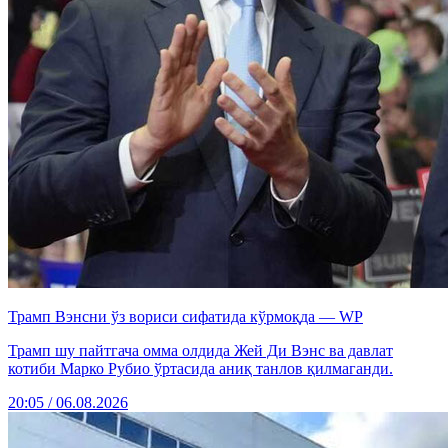
Трамп Вэнсни ўз вориси сифатида кўрмоқда — WP
Трамп шу пайтгача омма олдида Жей Ди Вэнс ва давлат
котиби Марко Рубио ўртасида аниқ танлов қилмаганди.
20:05 / 06.08.2026