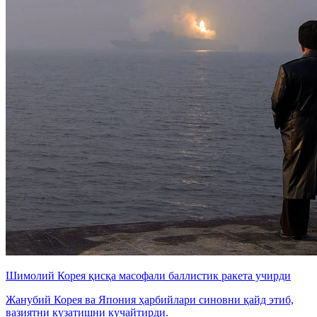
Шимолий Корея қисқа масофали баллистик ракета учирди
Жанубий Корея ва Япония ҳарбийлари синовни қайд этиб,
вазиятни кузатишни кучайтирди.