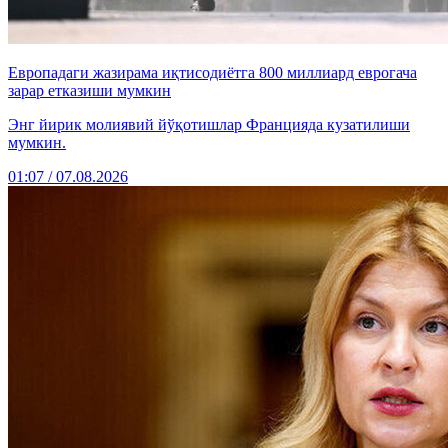
Европадаги жазирама иқтисодиётга 800 миллиард еврогача
зарар етказиши мумкин
Энг йирик молиявий йўқотишлар Францияда кузатилиши
мумкин.
01:07 / 07.08.2026