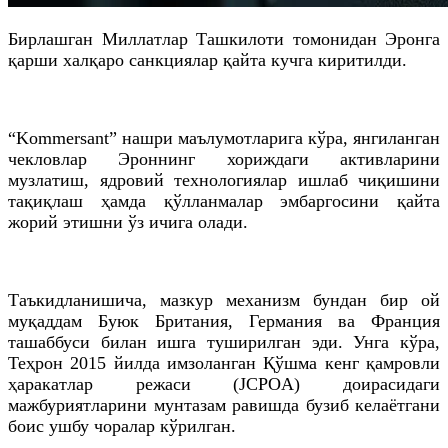
Бирлашган Миллатлар Ташкилоти томонидан Эронга
қарши халқаро санкциялар қайта кучга киритилди.
“Kommersant” нашри маълумотларига кўра, янгиланган
чекловлар Эроннинг хориждаги активларини
музлатиш, ядровий технологиялар ишлаб чиқишини
тақиқлаш ҳамда қўлланмалар эмбаргосини қайта
жорий этишни ўз ичига олади.
Таъкидланишича, мазкур механизм бундан бир ой
муқаддам Буюк Британия, Германия ва Франция
ташаббуси билан ишга туширилган эди. Унга кўра,
Теҳрон 2015 йилда имзоланган Қўшма кенг қамровли
ҳаракатлар режаси (JCPOA) доирасидаги
мажбуриятларини мунтазам равишда бузиб келаётгани
боис ушбу чоралар кўрилган.