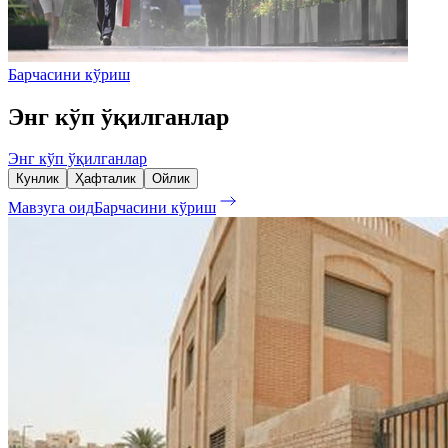
Барчасини кўриш
Энг кўп ўқилганлар
Энг кўп ўқилганлар
Кунлик
Ҳафталик
Ойлик
Мавзуга оид
Барчасини кўриш