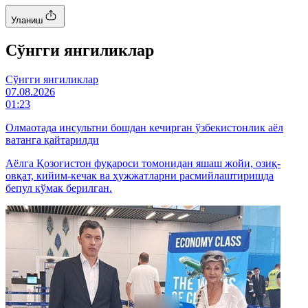
Уланиш
Cўнгги янгиликлар
Cўнгги янгиликлар
07.08.2026
01:23
Олмаотада инсультни бошдан кечирган ўзбекистонлик аёл
ватанга қайтарилди
Аёлга Қозоғистон фуқароси томонидан яшаш жойи, озиқ-
овқат, кийим-кечак ва ҳужжатларни расмийлаштиришда
бепул кўмак берилган.