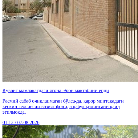
Қувайт мамлакатдаги ягона Эрон мактабини ёпди
Расмий сабаб очиқланмаган бўлса-да, қарор минтақадаги
кескин геосиёсий вазият фонида қабул қилингани қайд
этилмоқда.
01:12 / 07.08.2026