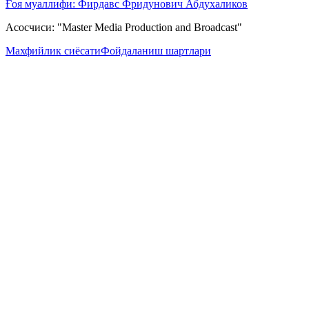
Ғоя муаллифи: Фирдавс Фридунович Абдухаликов
Асосчиси: "Master Media Production and Broadcast"
Махфийлик сиёсати
Фойдаланиш шартлари