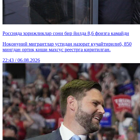
Россияда хорижликлар сони бир йилда 8,6 фоизга камайди
Ноқонуний мигрантлар устидан назорат кучайтирилиб, 850
мингдан ортиқ киши махсус реестрга киритилган.
22:43 / 06.08.2026