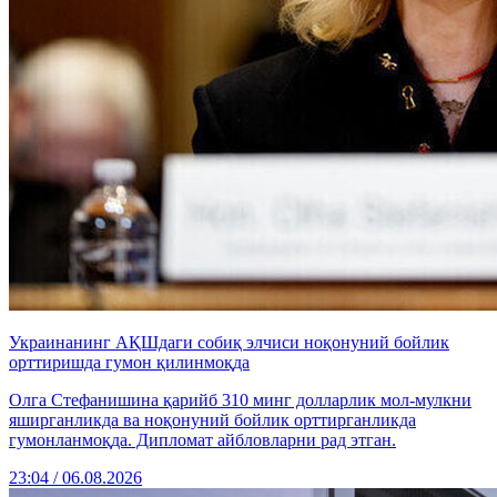
Украинанинг АҚШдаги собиқ элчиси ноқонуний бойлик
орттиришда гумон қилинмоқда
Олга Стефанишина қарийб 310 минг долларлик мол-мулкни
яширганликда ва ноқонуний бойлик орттирганликда
гумонланмоқда. Дипломат айбловларни рад этган.
23:04 / 06.08.2026