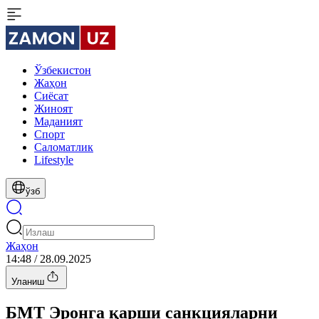
Ўзбекистон
Жаҳон
Сиёсат
Жиноят
Маданият
Спорт
Cаломатлик
Lifestyle
ўзб
Жаҳон
14:48 / 28.09.2025
Уланиш
БМТ Эронга қарши санкцияларни