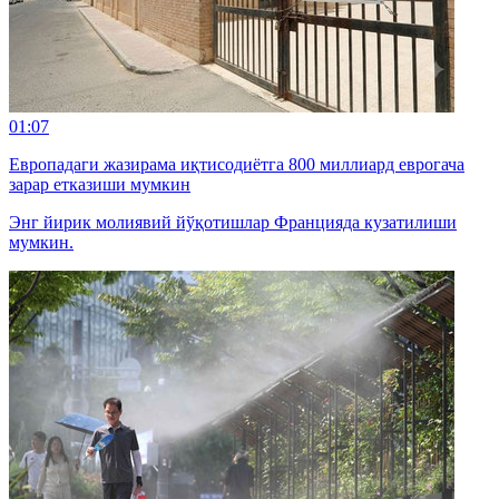
01:07
Европадаги жазирама иқтисодиётга 800 миллиард еврогача
зарар етказиши мумкин
Энг йирик молиявий йўқотишлар Францияда кузатилиши
мумкин.