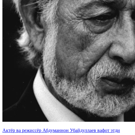
Актёр ва режиссёр Абдуманнон Убайдуллаев вафот этди