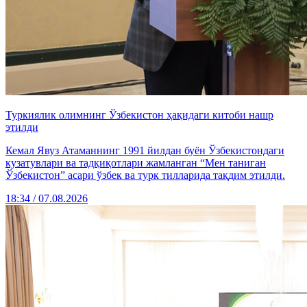
Туркиялик олимнинг Ўзбекистон ҳақидаги китоби нашр
этилди
Кемал Явуз Атаманнинг 1991 йилдан буён Ўзбекистондаги
кузатувлари ва тадқиқотлари жамланган “Мен таниган
Ўзбекистон” асари ўзбек ва турк тилларида тақдим этилди.
18:34 / 07.08.2026