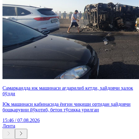
Самарқандда юк машинаси ағдарилиб кетди, ҳайдовчи ҳалок
бўлди
Юк машинаси кабинасида ёнғин чиқиши ортидан ҳайдовчи
бошқарувни йўқотиб, бетон тўсиққа урилган
15:46 / 07.08.2026
Лента