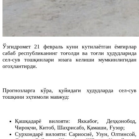
Ўзгидромет 21 февраль куни кутилаётган ёмғирлар
сабаб республиканинг тоғолди ва тоғли ҳудудларида
сел-сув тошқинлари юзага келиши мумкинлигидан
огоҳлантирди.
Прогнозларга кўра, қуйидаги ҳудудларда сел-сув
тошқини эҳтимоли мавжуд:
Қашқадарё вилояти: Яккабоғ, Деҳқонобод,
Чироқчи, Китоб, Шаҳрисабз, Қамаши, Ғузор;
Сурхондарё вилояти: Сариосиё, Узун, Олтинсой,