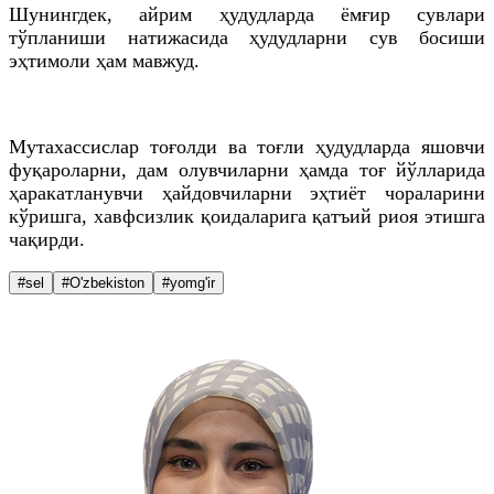
Шунингдек, айрим ҳудудларда ёмғир сувлари
тўпланиши натижасида ҳудудларни сув босиши
эҳтимоли ҳам мавжуд.
Мутахассислар тоғолди ва тоғли ҳудудларда яшовчи
фуқароларни, дам олувчиларни ҳамда тоғ йўлларида
ҳаракатланувчи ҳайдовчиларни эҳтиёт чораларини
кўришга, хавфсизлик қоидаларига қатъий риоя этишга
чақирди.
#sel
#O'zbekiston
#yomg'ir