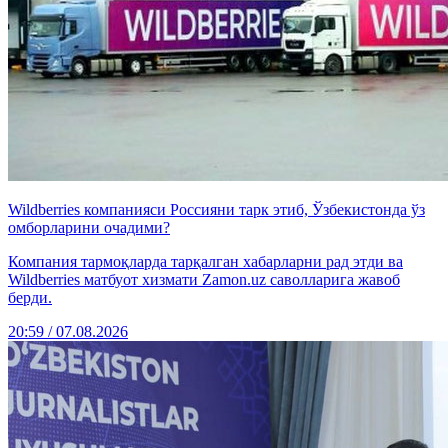
Wildberries компанияси Россияни тарк этиб, Ўзбекистонда ўз
омборларини очадими?
Компания тармоқларда тарқалган хабарларни рад этди ва
Wildberries матбуот хизмати Zamon.uz саволларига жавоб
берди.
20:59 / 07.08.2026