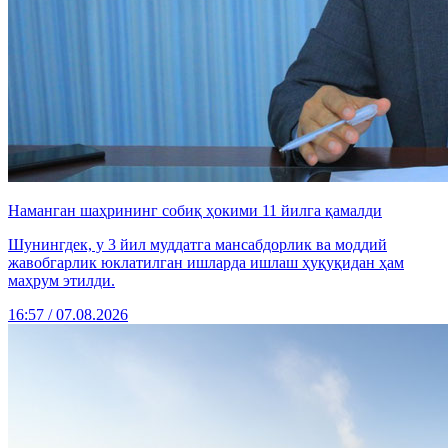
Наманган шаҳрининг собиқ ҳокими 11 йилга қамалди
Шунингдек, у 3 йил муддатга мансабдорлик ва моддий
жавобгарлик юклатилган ишларда ишлаш ҳуқуқидан ҳам
маҳрум этилди.
16:57 / 07.08.2026