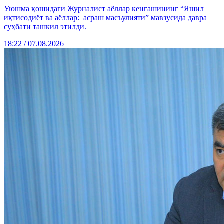
Уюшма қошидаги Журналист аёллар кенгашининг “Яшил
иқтисодиёт ва аёллар: асраш масъулияти” мавзусида давра
суҳбати ташкил этилди.
18:22 / 07.08.2026