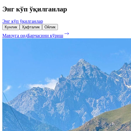
Энг кўп ўқилганлар
Энг кўп ўқилганлар
Кунлик
Ҳафталик
Ойлик
Мавзуга оид
Барчасини кўриш