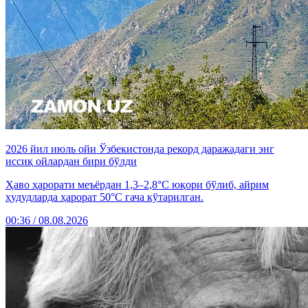
2026 йил июль ойи Ўзбекистонда рекорд даражадаги энг
иссиқ ойлардан бири бўлди
Ҳаво ҳарорати меъёрдан 1,3–2,8°C юқори бўлиб, айрим
ҳудудларда ҳарорат 50°C гача кўтарилган.
00:36 / 08.08.2026