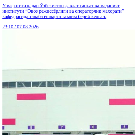
У вафотига қадар Ўзбекистон давлат санъат ва маданият
институти “Овоз режиссёрлиги ва операторлик маҳорати”
кафедрасида талаба ёшларга таълим бериб келган.
23:10 / 07.08.2026