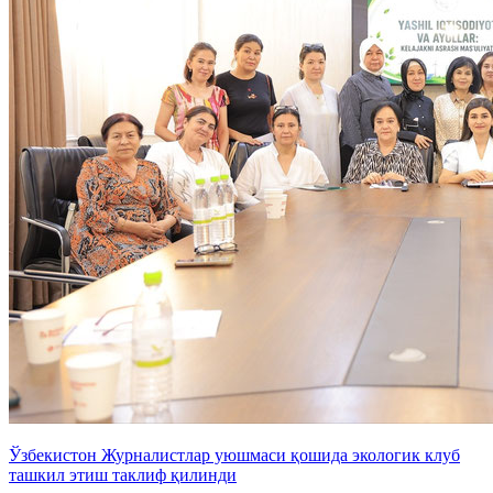
Ўзбекистон Журналистлар уюшмаси қошида экологик клуб
ташкил этиш таклиф қилинди