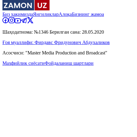
Биз ҳақимизда
Янгиликлар
Алоқа
Бизнинг жамоа
Шаҳодатнома: №1346 Берилган сана: 28.05.2020
Ғоя муаллифи: Фирдавс Фридунович Абдухаликов
Асосчиси: "Master Media Production and Broadcast"
Махфийлик сиёсати
Фойдаланиш шартлари