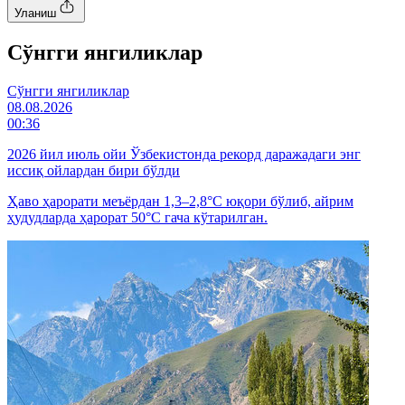
Уланиш
Cўнгги янгиликлар
Cўнгги янгиликлар
08.08.2026
00:36
2026 йил июль ойи Ўзбекистонда рекорд даражадаги энг
иссиқ ойлардан бири бўлди
Ҳаво ҳарорати меъёрдан 1,3–2,8°C юқори бўлиб, айрим
ҳудудларда ҳарорат 50°C гача кўтарилган.