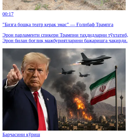
00:17
"Бизга бошқа театр керак эмас" — Ғолибаф Трампга
Эрон парламенти спикери Трампни таҳдидларни тўхтатиб,
Эрон билан боғлиқ мажбуриятларини бажаришга чақирди.
Барчасини кўриш