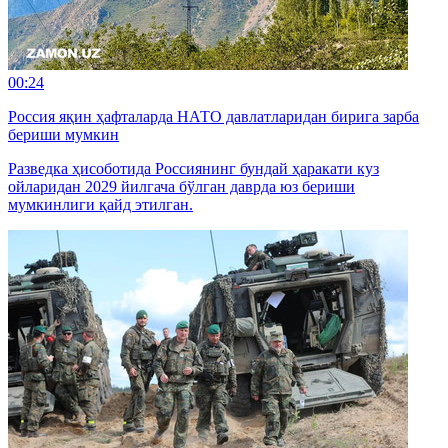
00:24
Россия яқин ҳафталарда НАТО давлатларидан бирига зарба
бериши мумкин
Разведка ҳисоботида Россиянинг бундай ҳаракати куз
ойларидан 2029 йилгача бўлган даврда юз бериши
мумкинлиги қайд этилган.