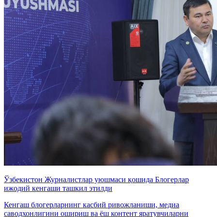
Ўзбекистон Журналистлар уюшмаси қошида Блогерлар
ижодий кенгаши ташкил этилди
Кенгаш блогерларнинг касбий ривожланиши, медиа
саводхонлигини ошириш ва ёш контент яратувчиларни