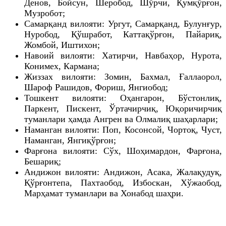
Денов, Бойсун, Шеробод, Шўрчи, Қумқўрғон,
Музробот;
Самарқанд вилояти: Ургут, Самарқанд, Булунғур,
Нуробод, Қўшработ, Каттақўрғон, Пайариқ,
Жомбой, Иштихон;
Навоий вилояти: Хатирчи, Навбаҳор, Нурота,
Конимех, Кармана;
Жиззах вилояти: Зомин, Бахмал, Ғаллаорол,
Шароф Рашидов, Фориш, Янгиобод;
Тошкент вилояти: Оҳангарон, Бўстонлиқ,
Паркент, Пискент, Ўртачирчиқ, Юқоричирчиқ
туманлари ҳамда Ангрен ва Олмалиқ шаҳарлари;
Наманган вилояти: Поп, Косонсой, Чортоқ, Чуст,
Наманган, Янгиқўрғон;
Фарғона вилояти: Сўх, Шоҳимардон, Фарғона,
Бешариқ;
Андижон вилояти: Андижон, Асака, Жалақудуқ,
Қўрғонтепа, Пахтаобод, Избоскан, Хўжаобод,
Марҳамат туманлари ва Хонабод шаҳри.