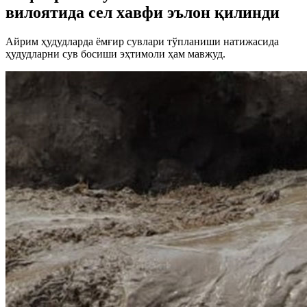
вилоятида сел хавфи эълон қилинди
Айрим ҳудудларда ёмғир сувлари тўпланиши натижасида
ҳудудларни сув босиши эҳтимоли ҳам мавжуд.