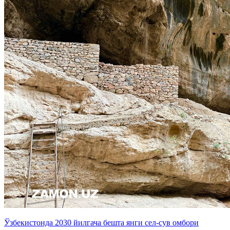
Ўзбекистонда 2030 йилгача бешта янги сел-сув омбори