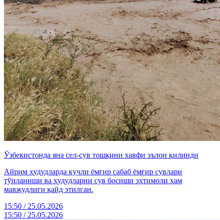
Ўзбекистонда яна сел-сув тошқини хавфи эълон қилинди
Айрим ҳудудларда кучли ёмғир сабаб ёмғир сувлари
тўпланиши ва ҳудудларни сув босиши эҳтимоли ҳам
мавжудлиги қайд этилган.
15:50 / 25.05.2026
15:50 / 25.05.2026