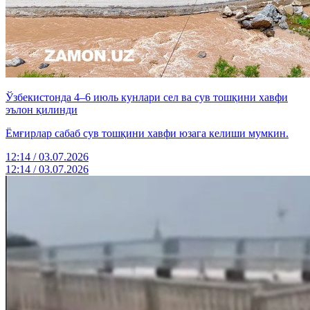
Ўзбекистонда 4–6 июль кунлари сел ва сув тошқини хавфи
эълон қилинди
Ёмғирлар сабаб сув тошқини хавфи юзага келиши мумкин.
12:14 / 03.07.2026
12:14 / 03.07.2026