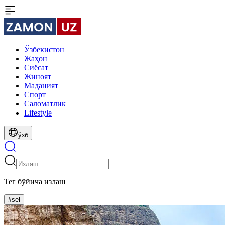
Ўзбекистон
Жаҳон
Сиёсат
Жиноят
Маданият
Спорт
Cаломатлик
Lifestyle
ўзб
Тег бўйича излаш
#sel