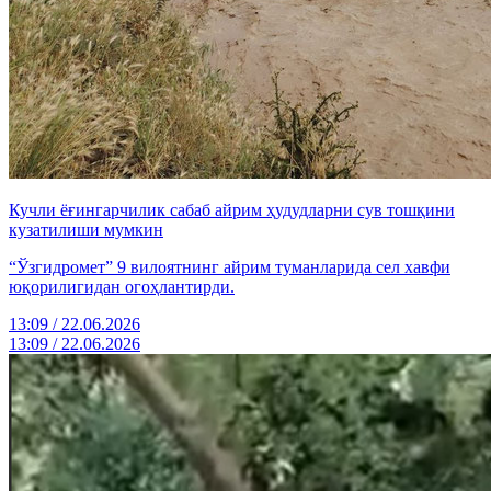
Кучли ёғингарчилик сабаб айрим ҳудудларни сув тошқини
кузатилиши мумкин
“Ўзгидромет” 9 вилоятнинг айрим туманларида сел хавфи
юқорилигидан огоҳлантирди.
13:09 / 22.06.2026
13:09 / 22.06.2026