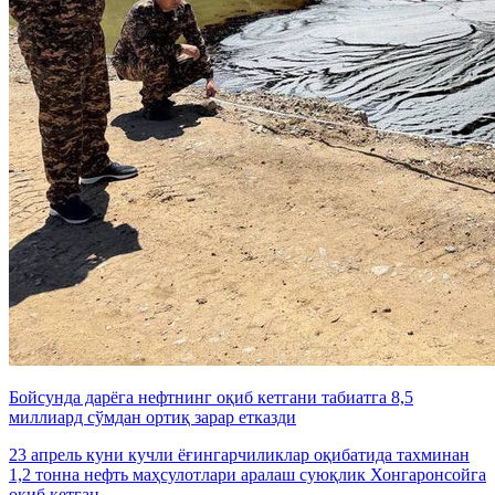
Бойсунда дарёга нефтнинг оқиб кетгани табиатга 8,5
миллиард сўмдан ортиқ зарар етказди
23 апрель куни кучли ёғингарчиликлар оқибатида тахминан
1,2 тонна нефть маҳсулотлари аралаш суюқлик Хонгаронсойга
оқиб кетган.