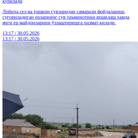
қурилади
Лойиҳа сел ва тошқин сувларидан самарали фойдаланиш,
суғориладиган ерларнинг сув таъминотини яхшилаш ҳамда
янги ер майдонларини ўзлаштиришга хизмат қилади.
13:17 / 30.05.2026
13:17 / 30.05.2026