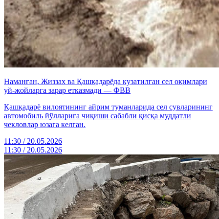
Наманган, Жиззах ва Қашқадарёда кузатилган сел оқимлари
уй-жойларга зарар етказмади — ФВВ
Қашқадарё вилоятининг айрим туманларида сел сувларининг
автомобиль йўлларига чиқиши сабабли қисқа муддатли
чекловлар юзага келган.
11:30 / 20.05.2026
11:30 / 20.05.2026