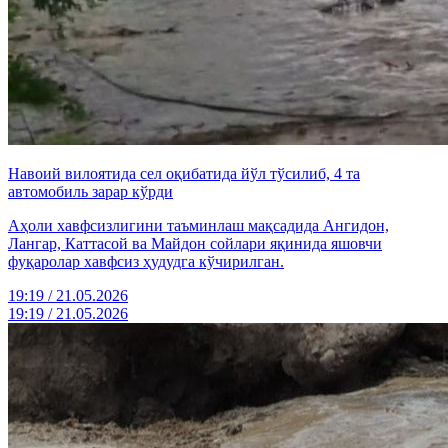
Навоий вилоятида сел оқибатида йўл тўсилиб, 4 та
автомобиль зарар кўрди
Аҳоли хавфсизлигини таъминлаш мақсадида Ангидон,
Лангар, Каттасой ва Майдон сойлари яқинида яшовчи
фуқаролар хавфсиз ҳудудга кўчирилган.
19:19 / 21.05.2026
19:19 / 21.05.2026