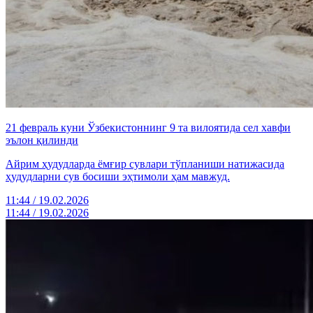
21 февраль куни Ўзбекистоннинг 9 та вилоятида сел хавфи
эълон қилинди
Айрим ҳудудларда ёмғир сувлари тўпланиши натижасида
ҳудудларни сув босиши эҳтимоли ҳам мавжуд.
11:44 / 19.02.2026
11:44 / 19.02.2026