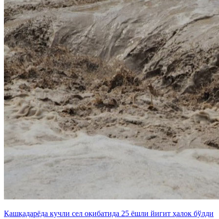
Қашқадарёда кучли сел оқибатида 25 ёшли йигит ҳалок бўлди