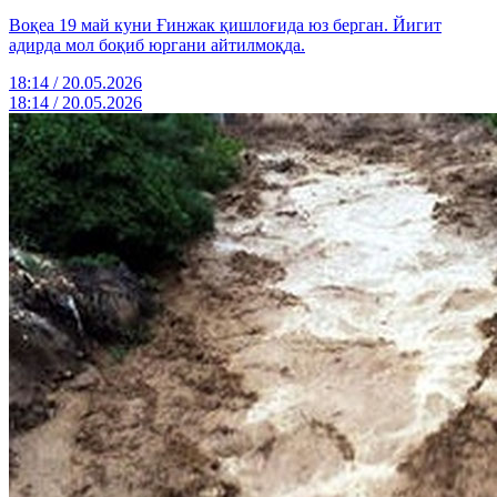
Воқеа 19 май куни Ғинжак қишлоғида юз берган. Йигит
адирда мол боқиб юргани айтилмоқда.
18:14 / 20.05.2026
18:14 / 20.05.2026