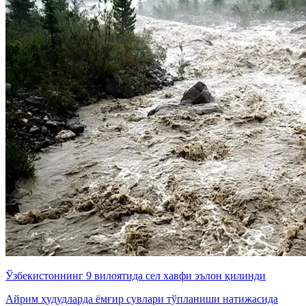
Ўзбекистоннинг 9 вилоятида сел хавфи эълон қилинди
Айрим ҳудудларда ёмғир сувлари тўпланиши натижасида