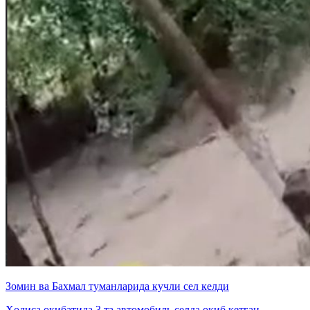
Зомин ва Бахмал туманларида кучли сел келди
Ҳодиса оқибатида 3 та автомобиль селда оқиб кетган.