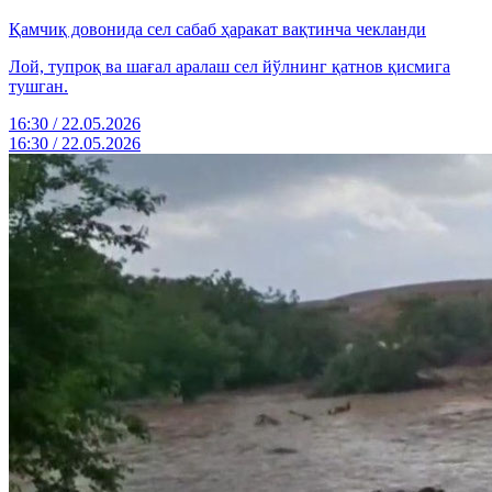
Қамчиқ довонида сел сабаб ҳаракат вақтинча чекланди
Лой, тупроқ ва шағал аралаш сел йўлнинг қатнов қисмига
тушган.
16:30 / 22.05.2026
16:30 / 22.05.2026