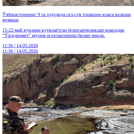
Ўзбекистоннинг 9 та ҳудудида сел-сув тошқини юзага келиши
мумкин
15-22 май кунлари кутилаётган ёғингарчиликлар юзасидан
“Ўзгидромет” муҳим огоҳлантириш билан чиқди.
11:36 / 14.05.2026
11:36 / 14.05.2026