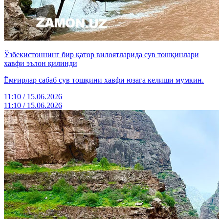
Ўзбекистоннинг бир қатор вилоятларида сув тошқинлари
хавфи эълон қилинди
Ёмғирлар сабаб сув тошқини хавфи юзага келиши мумкин.
11:10 / 15.06.2026
11:10 / 15.06.2026