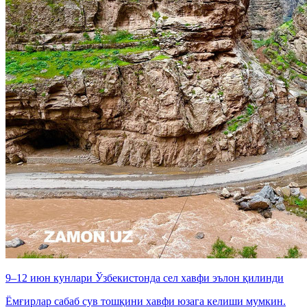
9–12 июн кунлари Ўзбекистонда сел хавфи эълон қилинди
Ёмғирлар сабаб сув тошқини хавфи юзага келиши мумкин.