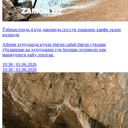
Ўзбекистонда 4 кун давомида сел-сув тошқини хавфи эълон
қилинди
Айрим ҳудудларда кучли ёмғир сабаб ёмғир сувлари
тўпланиши ва ҳудудларни сув босиши эҳтимоли ҳам
мавжудлиги қайд этилган.
10:38 / 01.06.2026
10:38 / 01.06.2026