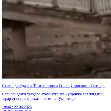
Сурхондарёда сел Тожикистонга ўтиш кўпригини чўктирди
Сариосиёдаги халқаро аҳамиятга эга кўприкка сел жиддий
зарар етказди, ҳаракат вақтинча тўхтатилди.
18:46 / 22.06.2026