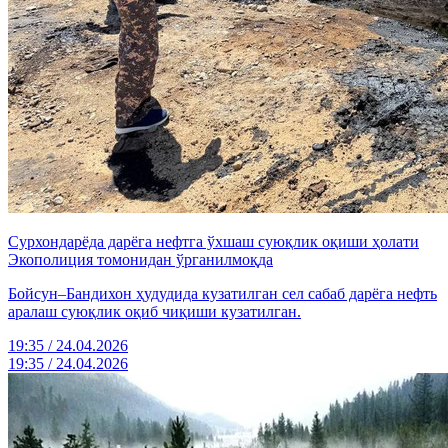
Сурхондарёда дарёга нефтга ўхшаш суюқлик оқиши ҳолати
Экополиция томонидан ўрганилмоқда
Бойсун–Бандихон ҳудудида кузатилган сел сабаб дарёга нефть
аралаш суюқлик оқиб чиқиши кузатилган.
19:35 / 24.04.2026
19:35 / 24.04.2026