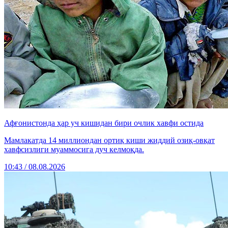
Афғонистонда ҳар уч кишидан бири очлик хавфи остида
Мамлакатда 14 миллиондан ортиқ киши жиддий озиқ-овқат
хавфсизлиги муаммосига дуч келмоқда.
10:43 / 08.08.2026