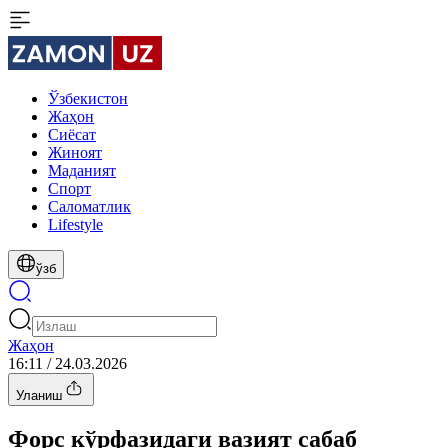
Ўзбекистон
Жаҳон
Сиёсат
Жиноят
Маданият
Спорт
Cаломатлик
Lifestyle
ўзб
Жаҳон
16:11 / 24.03.2026
Уланиш
Форс кўрфазидаги вазият сабаб