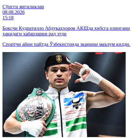
Cўнгги янгиликлар
08.08.2026
15:18
Боксчи Қудратилло Абдуқаҳҳоров АҚШда ҳибсга олингани
ҳақидаги хабарларни рад этди
Спортчи айни пайтда Ўзбекистонда эканини маълум қилди.