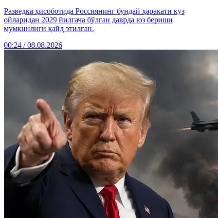
Разведка ҳисоботида Россиянинг бундай ҳаракати куз
ойларидан 2029 йилгача бўлган даврда юз бериши
мумкинлиги қайд этилган.
00:24 / 08.08.2026