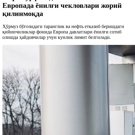
Европада ёнилғи чекловлари жорий
қилинмоқда
Ҳўрмуз бўғозидаги таранглик ва нефть етказиб беришдаги
қийинчиликлар фонида Европа давлатлари ёнилғи сотиб
олишда ҳайдовчилар учун кунлик лимит белгилади.