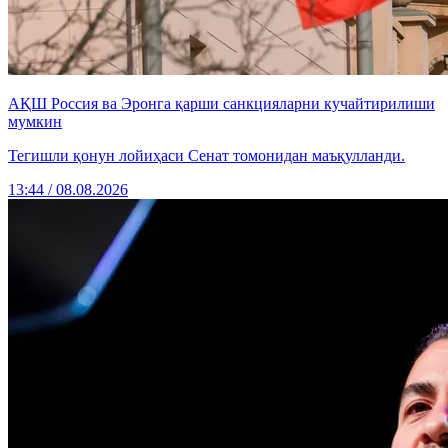
АҚШ Россия ва Эронга қарши санкцияларни кучайтирилиши
мумкин
Тегишли қонун лойиҳаси Сенат томонидан маъқулланди.
13:44 / 08.08.2026