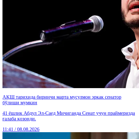
АҚШ тарихида биринчи марта мусулмон эркак сенатор
бўлиши мумкин
41 ёшлик Абдул Эл-Саед Мичиганда Сенат учун праймеризда
ғалаба қозонди.
11:41 / 08.08.2026