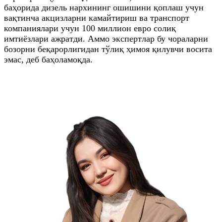
баҳорида дизель нархининг ошишини қоплаш учун
вақтинча акцизларни камайтириш ва транспорт
компаниялари учун 100 миллион евро солиқ
имтиёзлари ажратди. Аммо экспертлар бу чораларни
бозорни беқарорлигидан тўлиқ ҳимоя қилувчи восита
эмас, деб баҳоламоқда.