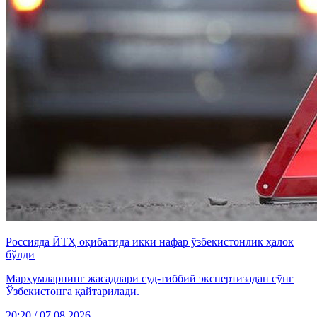
Россияда ЙТҲ оқибатида икки нафар ўзбекистонлик ҳалок
бўлди
Марҳумларнинг жасадлари суд-тиббий экспертизадан сўнг
Ўзбекистонга қайтарилади.
20:20 / 07.08.2026