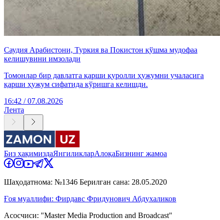
Саудия Арабистони, Туркия ва Покистон қўшма мудофаа
келишувини имзолади
Томонлар бир давлатга қарши қуролли ҳужумни учаласига
қарши ҳужум сифатида кўришга келишди.
16:42 / 07.08.2026
Лента
Биз ҳақимизда
Янгиликлар
Алоқа
Бизнинг жамоа
Шаҳодатнома: №1346 Берилган сана: 28.05.2020
Ғоя муаллифи: Фирдавс Фридунович Абдухаликов
Асосчиси: "Master Media Production and Broadcast"