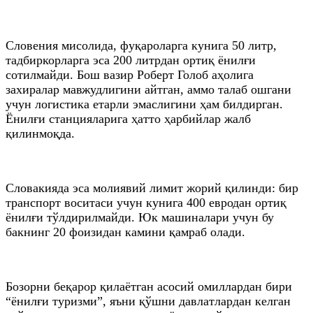
Словения мисолида, фуқароларга кунига 50 литр,
тадбиркорларга эса 200 литрдан ортиқ ёнилғи
сотилмайди. Бош вазир Роберт Голоб аҳолига
захиралар мавжудлигини айтган, аммо талаб ошгани
учун логистика етарли эмаслигини ҳам билдирган.
Ёнилғи станцияларига ҳатто ҳарбийлар жалб
қилинмоқда.
Словакияда эса молиявий лимит жорий қилинди: бир
транспорт воситаси учун кунига 400 евродан ортиқ
ёнилғи тўлдирилмайди. Юк машиналари учун бу
бакнинг 20 фоизидан камини қамраб олади.
Бозорни беқарор қилаётган асосий омиллардан бири
“ёнилғи туризми”, яъни қўшни давлатлардан келган