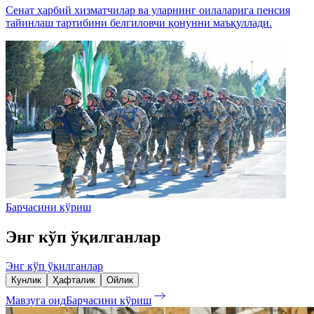
Сенат ҳарбий хизматчилар ва уларнинг оилаларига пенсия
тайинлаш тартибини белгиловчи қонунни маъқуллади.
Барчасини кўриш
Энг кўп ўқилганлар
Энг кўп ўқилганлар
Кунлик
Ҳафталик
Ойлик
Мавзуга оид
Барчасини кўриш