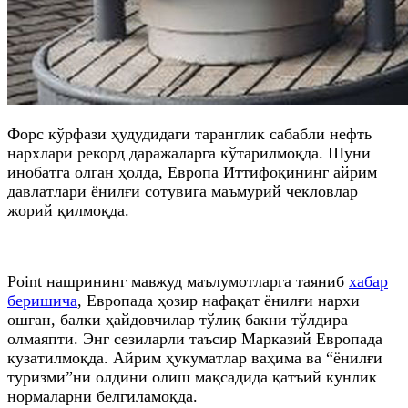
Форс кўрфази ҳудудидаги таранглик сабабли нефть
нархлари рекорд даражаларга кўтарилмоқда. Шуни
инобатга олган ҳолда, Европа Иттифоқининг айрим
давлатлари ёнилғи сотувига маъмурий чекловлар
жорий қилмоқда.
Point нашрининг мавжуд маълумотларга таяниб
хабар
беришича
, Европада ҳозир нафақат ёнилғи нархи
ошган, балки ҳайдовчилар тўлиқ бакни тўлдира
олмаяпти. Энг сезиларли таъсир Марказий Европада
кузатилмоқда. Айрим ҳукуматлар ваҳима ва “ёнилғи
туризми”ни олдини олиш мақсадида қатъий кунлик
нормаларни белгиламоқда.