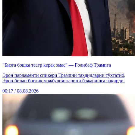
"Бизга бошқа театр керак эмас" — Ғолибаф Трампга
Эрон парламенти спикери Трампни таҳдидларни тўхтатиб,
Эрон билан боғлиқ мажбуриятларини бажаришга чақирди.
00:17 / 08.08.2026