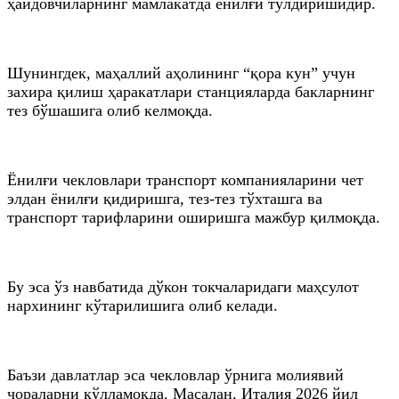
ҳайдовчиларнинг мамлакатда ёнилғи тўлдиришидир.
Шунингдек, маҳаллий аҳолининг “қора кун” учун
захира қилиш ҳаракатлари станцияларда бакларнинг
тез бўшашига олиб келмоқда.
Ёнилғи чекловлари транспорт компанияларини чет
элдан ёнилғи қидиришга, тез-тез тўхташга ва
транспорт тарифларини оширишга мажбур қилмоқда.
Бу эса ўз навбатида дўкон токчаларидаги маҳсулот
нархининг кўтарилишига олиб келади.
Баъзи давлатлар эса чекловлар ўрнига молиявий
чораларни қўлламоқда. Масалан, Италия 2026 йил