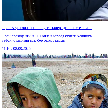
Эрон АҚШ билан келишувга тайёр эди — Пезешкиан
Эрон президенти АҚШ билан барбод бўлган келишув
тафсилотларини илк бор ошкор қилди.
11:16 / 08.08.2026