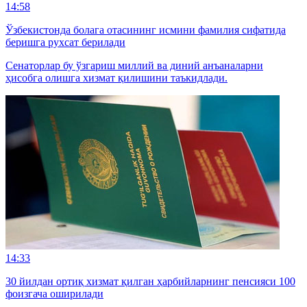
14:58
Ўзбекистонда болага отасининг исмини фамилия сифатида
беришга рухсат берилади
Сенаторлар бу ўзгариш миллий ва диний анъаналарни
ҳисобга олишга хизмат қилишини таъкидлади.
14:33
30 йилдан ортиқ хизмат қилган ҳарбийларнинг пенсияси 100
фоизгача оширилади