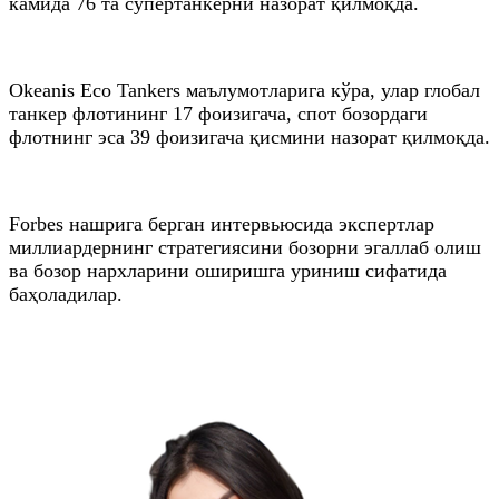
камида 76 та супертанкерни назорат қилмоқда.
Оkeanis Ecо Tankers маълумотларига кўра, улар глобал
танкер флотининг 17 фоизигача, спот бозордаги
флотнинг эса 39 фоизигача қисмини назорат қилмоқда.
Forbes нашрига берган интервьюсида экспертлар
миллиардернинг стратегиясини бозорни эгаллаб олиш
ва бозор нархларини оширишга уриниш сифатида
баҳоладилар.