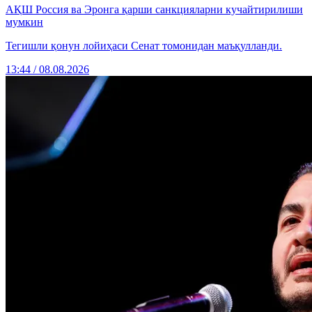
АҚШ Россия ва Эронга қарши санкцияларни кучайтирилиши
мумкин
Тегишли қонун лойиҳаси Сенат томонидан маъқулланди.
13:44 / 08.08.2026