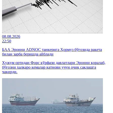
08.08.2026
22:50
БАА Эронни ADNOC танкерига Ҳормуз бўғозида ракета
билан зарба беришда айблади
Ҳужум ортидан Форс кўрфази давлатлари Эронни қоралаб,
бўғозни халқаро кемалар қатнови учун очиқ сақлашга
чақирди.