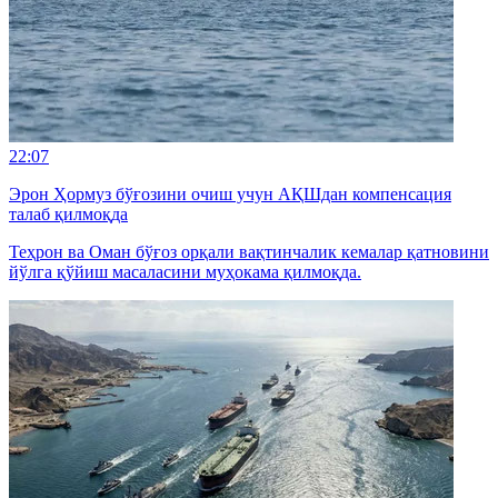
22:07
Эрон Ҳормуз бўғозини очиш учун АҚШдан компенсация
талаб қилмоқда
Теҳрон ва Оман бўғоз орқали вақтинчалик кемалар қатновини
йўлга қўйиш масаласини муҳокама қилмоқда.