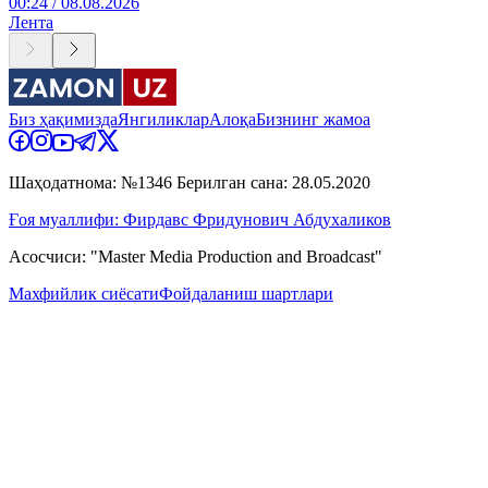
00:24 / 08.08.2026
Лента
Биз ҳақимизда
Янгиликлар
Алоқа
Бизнинг жамоа
Шаҳодатнома: №1346 Берилган сана: 28.05.2020
Ғоя муаллифи: Фирдавс Фридунович Абдухаликов
Асосчиси: "Master Media Production and Broadcast"
Махфийлик сиёсати
Фойдаланиш шартлари