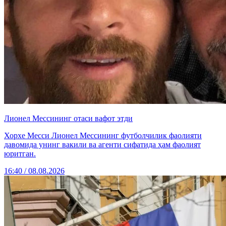
Лионел Мессининг отаси вафот этди
Хорхе Месси Лионел Мессининг футболчилик фаолияти
давомида унинг вакили ва агенти сифатида ҳам фаолият
юритган.
16:40 / 08.08.2026