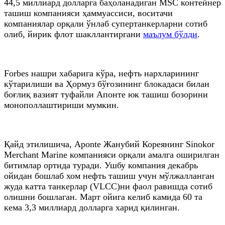
44,5 миллиард долларга баҳоланадиган MSC контейнер
ташиш компанияси ҳаммуассиси, воситачи
компаниялар орқали ўнлаб супертанкерларни сотиб
олиб, йирик флот шакллантиргани
маълум бўлди
.
Forbes нашри хабарига кўра, нефть нархларининг
кўтарилиши ва Ҳормуз бўғозининг блокадаси билан
боғлиқ вазият туфайли Апонте юк ташиш бозорини
монополлаштириши мумкин.
Қайд этилишича, Aponte Жанубий Кореянинг Sinokor
Merchant Marine компанияси орқали амалга оширилган
битимлар ортида туради. Ушбу компания декабрь
ойидан бошлаб хом нефть ташиш учун мўлжалланган
жуда катта танкерлар (VLCC)ни фаол равишда сотиб
олишни бошлаган. Март ойига келиб камида 60 та
кема 3,3 миллиард долларга харид қилинган.