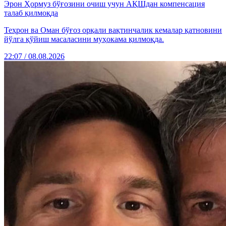
Эрон Ҳормуз бўғозини очиш учун АҚШдан компенсация
талаб қилмоқда
Теҳрон ва Оман бўғоз орқали вақтинчалик кемалар қатновини
йўлга қўйиш масаласини муҳокама қилмоқда.
22:07 / 08.08.2026