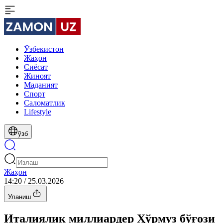
Ўзбекистон
Жаҳон
Сиёсат
Жиноят
Маданият
Спорт
Cаломатлик
Lifestyle
ўзб
Жаҳон
14:20 / 25.03.2026
Уланиш
Италиялик миллиардер Ҳўрмуз бўғози