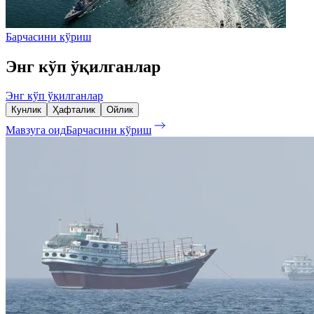
Барчасини кўриш
Энг кўп ўқилганлар
Энг кўп ўқилганлар
Кунлик
Ҳафталик
Ойлик
Мавзуга оид
Барчасини кўриш