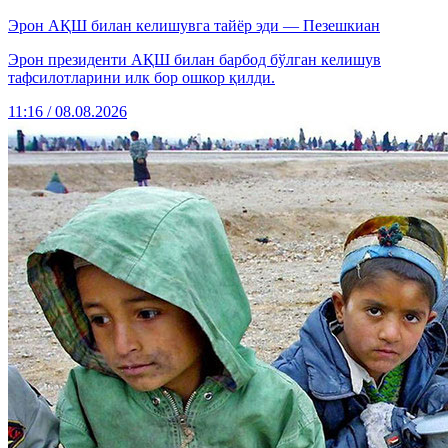
Эрон АҚШ билан келишувга тайёр эди — Пезешкиан
Эрон президенти АҚШ билан барбод бўлган келишув
тафсилотларини илк бор ошкор қилди.
11:16 / 08.08.2026