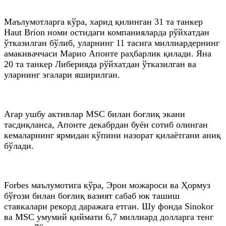
Маълумотларга кўра, харид қилинган 31 та танкер
Haut Brion номи остидаги компанияларда рўйхатдан
ўтказилган бўлиб, уларнинг 11 тасига миллиардернинг
амакиваччаси Марио Апонте раҳбарлик қилади. Яна
20 та танкер Либерияда рўйхатдан ўтказилган ва
уларнинг эгалари яширилган.
Агар ушбу активлар MSC билан боғлиқ экани
тасдиқланса, Апонте декабрдан буён сотиб олинган
кемаларнинг ярмидан кўпини назорат қилаётгани аниқ
бўлади.
Forbes маълумотига кўра, Эрон можароси ва Ҳормуз
бўғози билан боғлиқ вазият сабаб юк ташиш
ставкалари рекорд даражага етган. Шу фонда Sinokor
ва MSC умумий қиймати 6,7 миллиард долларга тенг