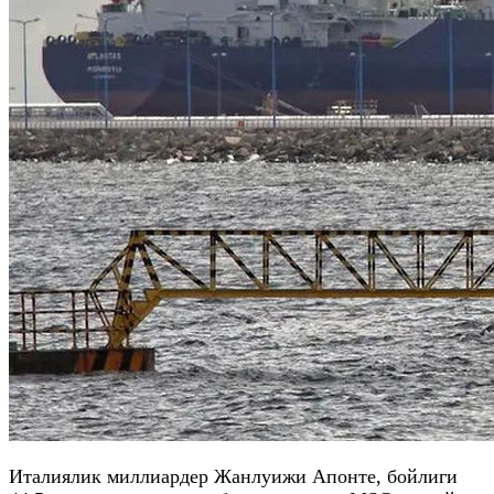
Италиялик миллиардер Жанлуижи Апонте, бойлиги