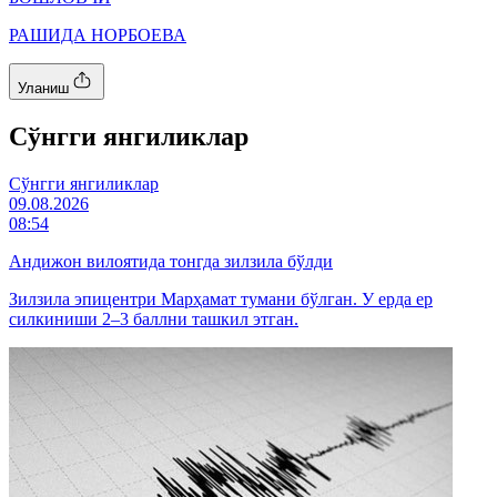
РАШИДА НОРБОЕВА
Уланиш
Cўнгги янгиликлар
Cўнгги янгиликлар
09.08.2026
08:54
Андижон вилоятида тонгда зилзила бўлди
Зилзила эпицентри Марҳамат тумани бўлган. У ерда ер
силкиниши 2–3 баллни ташкил этган.