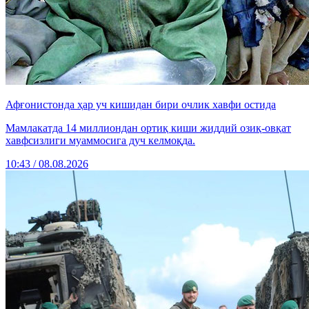
Афғонистонда ҳар уч кишидан бири очлик хавфи остида
Мамлакатда 14 миллиондан ортиқ киши жиддий озиқ-овқат
хавфсизлиги муаммосига дуч келмоқда.
10:43 / 08.08.2026