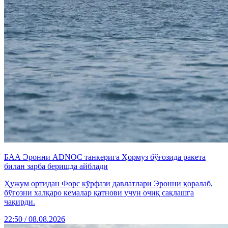
БАА Эронни ADNOC танкерига Ҳормуз бўғозида ракета
билан зарба беришда айблади
Ҳужум ортидан Форс кўрфази давлатлари Эронни қоралаб,
бўғозни халқаро кемалар қатнови учун очиқ сақлашга
чақирди.
22:50 / 08.08.2026