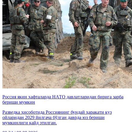
Россия яқин ҳафталарда НАТО давлатларидан бирига зарба
бериши мумкин
Разведка ҳисоботида Россиянинг бундай ҳаракати куз
ойларидан 2029 йилгача бўлган даврда юз бериши
мумкинлиги қайд этилган.