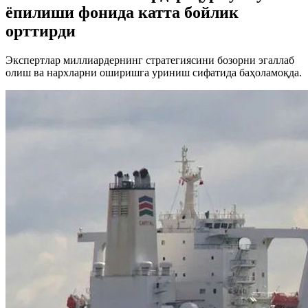
ёпилиши фонида катта бойлик
орттирди
Экспертлар миллиардернинг стратегиясини бозорни эгаллаб
олиш ва нархларни оширишга уриниш сифатида баҳоламоқда.