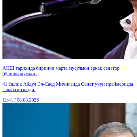
АҚШ тарихида биринчи марта мусулмон эркак сенатор
бўлиши мумкин
41 ёшлик Абдул Эл-Саед Мичиганда Сенат учун праймеризда
ғалаба қозонди.
11:41 / 08.08.2026