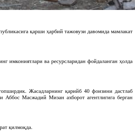
публикасига қарши ҳарбий тажовузи давомида мамлакат
инг имкониятлари ва ресурсларидан фойдаланган ҳолда
 топширдик. Жасадларнинг қарийб 40 фоизини дастлаб
ди Аббос Масжадий Мизан ахборот агентлигига берган
рат қилмоқда.