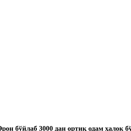
он бўйлаб 3000 дан ортиқ одам ҳалок б