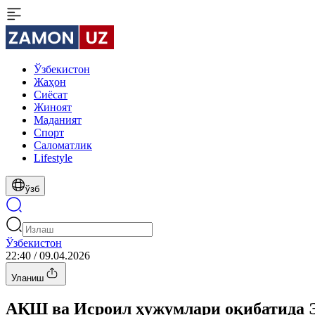
Ўзбекистон
Жаҳон
Сиёсат
Жиноят
Маданият
Спорт
Cаломатлик
Lifestyle
ўзб
Ўзбекистон
22:40 / 09.04.2026
Уланиш
АҚШ ва Исроил ҳужумлари оқибатида Эр