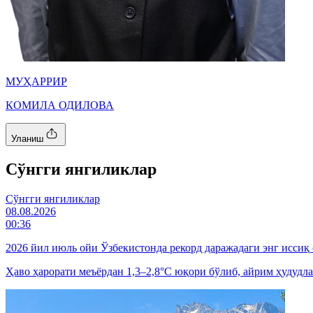
МУҲАРРИР
КОМИЛА ОДИЛОВА
Уланиш
Cўнгги янгиликлар
Cўнгги янгиликлар
08.08.2026
00:36
2026 йил июль ойи Ўзбекистонда рекорд даражадаги энг иссиқ
Ҳаво ҳарорати меъёрдан 1,3–2,8°C юқори бўлиб, айрим ҳудудла