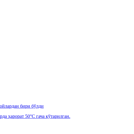
 ойлардан бири бўлди
рда ҳарорат 50°C гача кўтарилган.