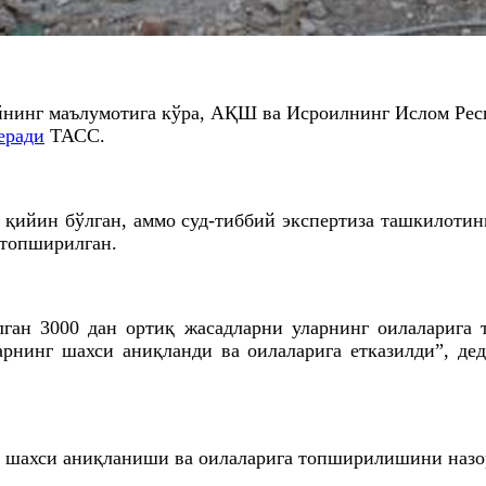
нинг маълумотига кўра, АҚШ ва Исроилнинг Ислом Рес
еради
ТАСС.
қийин бўлган, аммо суд-тиббий экспертиза ташкилотин
 топширилган.
ган 3000 дан ортиқ жасадларни уларнинг оилаларига
арнинг шахси аниқланди ва оилаларига етказилди”, де
г шахси аниқланиши ва оилаларига топширилишини назо