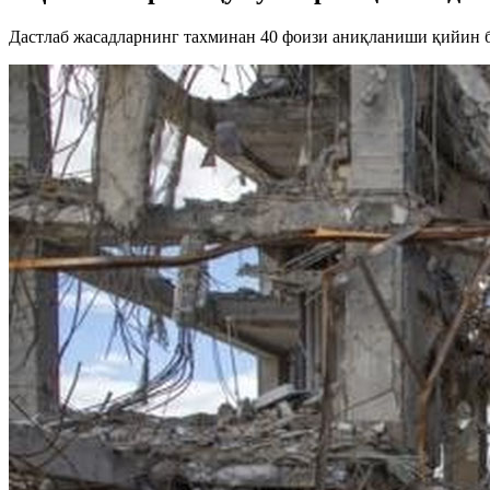
Дастлаб жасадларнинг тахминан 40 фоизи аниқланиши қийин б