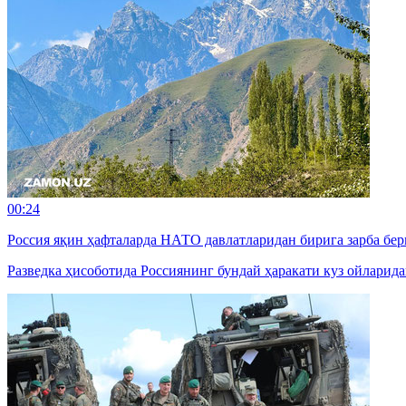
00:24
Россия яқин ҳафталарда НАТО давлатларидан бирига зарба б
Разведка ҳисоботида Россиянинг бундай ҳаракати куз ойларид