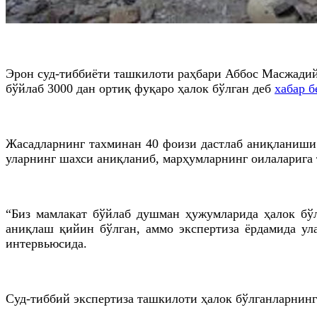
Эрон суд-тиббиёти ташкилоти раҳбари Аббос Масжадий
бўйлаб 3000 дан ортиқ фуқаро ҳалок бўлган деб
хабар б
Жасадларнинг тахминан 40 фоизи дастлаб аниқланиши 
уларнинг шахси аниқланиб, марҳумларнинг оилаларига
“Биз мамлакат бўйлаб душман ҳужумларида ҳалок бўл
аниқлаш қийин бўлган, аммо экспертиза ёрдамида ул
интервьюсида.
Суд-тиббий экспертиза ташкилоти ҳалок бўлганларнин