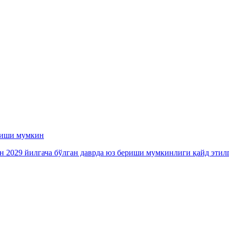
ериши мумкин
ан 2029 йилгача бўлган даврда юз бериши мумкинлиги қайд этил