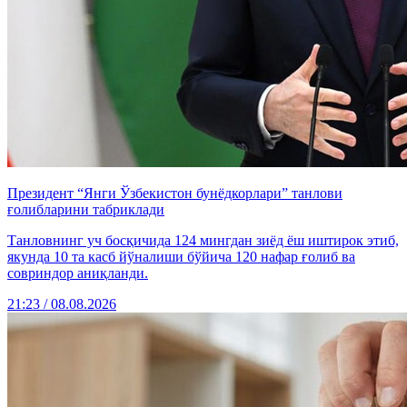
Президент “Янги Ўзбекистон бунёдкорлари” танлови
ғолибларини табриклади
Танловнинг уч босқичида 124 мингдан зиёд ёш иштирок этиб,
якунда 10 та касб йўналиши бўйича 120 нафар ғолиб ва
совриндор аниқланди.
21:23 / 08.08.2026