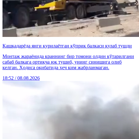
Қашқадарёда янги қурилаётган кўприк балкаси қулаб тушди
Монтаж жараёнида краннинг бир томони олдин кўтарилгани
сабаб балкага ортиқча юк тушиб, унинг синишига олиб
келган. Ҳодиса оқибатида ҳеч ким жабрланмаган.
18:52 / 08.08.2026