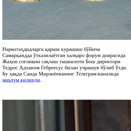
Наркотаҳдидларга қарши курашиш бўйича
Самарқандда ўтказилаётган халқаро форум доирасида
Жаҳон соғлиқни сақлаш ташкилоти Бош директори
Тедрос Адханом Гебреесус билан учрашув бўлиб ўтди.
Бу ҳақда Саида Мирзиёеванинг Телеграм-каналида
маълум қилинди
.