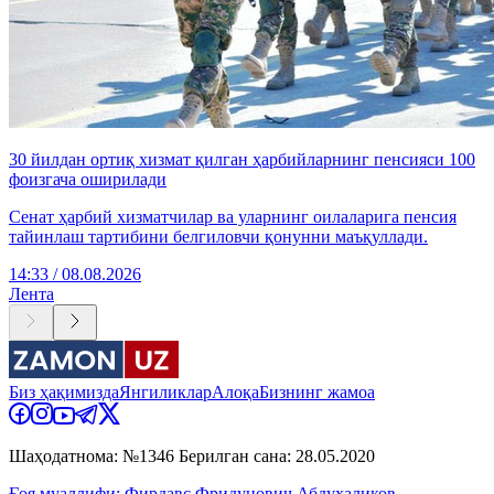
30 йилдан ортиқ хизмат қилган ҳарбийларнинг пенсияси 100
фоизгача оширилади
Сенат ҳарбий хизматчилар ва уларнинг оилаларига пенсия
тайинлаш тартибини белгиловчи қонунни маъқуллади.
14:33 / 08.08.2026
Лента
Биз ҳақимизда
Янгиликлар
Алоқа
Бизнинг жамоа
Шаҳодатнома: №1346 Берилган сана: 28.05.2020
Ғоя муаллифи: Фирдавс Фридунович Абдухаликов