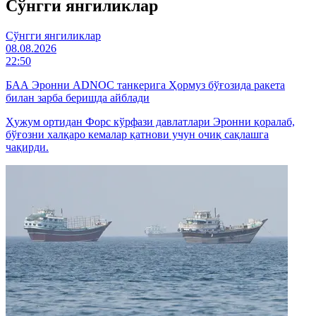
Cўнгги янгиликлар
Cўнгги янгиликлар
08.08.2026
22:50
БАА Эронни ADNOC танкерига Ҳормуз бўғозида ракета
билан зарба беришда айблади
Ҳужум ортидан Форс кўрфази давлатлари Эронни қоралаб,
бўғозни халқаро кемалар қатнови учун очиқ сақлашга
чақирди.