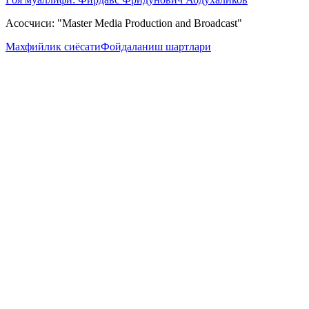
Асосчиси: "Master Media Production and Broadcast"
Махфийлик сиёсати
Фойдаланиш шартлари