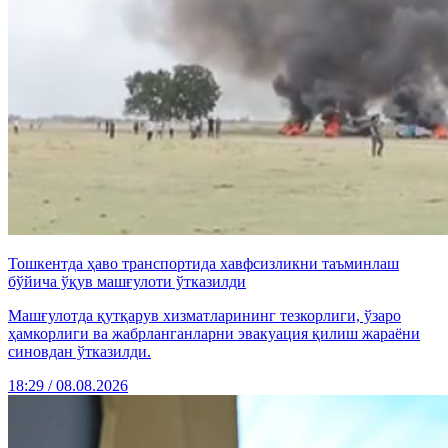
Тошкентда ҳаво транспортида хавфсизликни таъминлаш
бўйича ўқув машғулоти ўтказилди
Машғулотда қутқарув хизматларининг тезкорлиги, ўзаро
ҳамкорлиги ва жабрланганларни эвакуация қилиш жараёни
синовдан ўтказилди.
18:29 / 08.08.2026