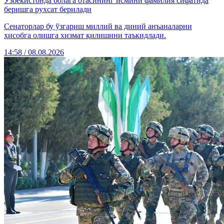
Ўзбекистонда болага отасининг исмини фамилия сифатида
беришга рухсат берилади
Сенаторлар бу ўзгариш миллий ва диний анъаналарни
ҳисобга олишга хизмат қилишини таъкидлади.
14:58 / 08.08.2026