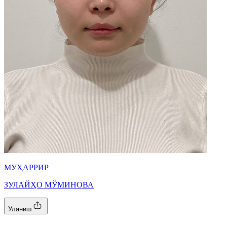
МУҲАРРИР
ЗУЛАЙҲО МЎМИНОВА
Уланиш