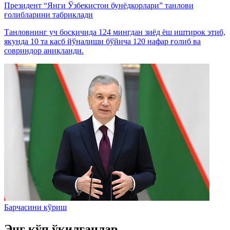
Президент “Янги Ўзбекистон бунёдкорлари” танлови
ғолибларини табриклади
Танловнинг уч босқичида 124 мингдан зиёд ёш иштирок этиб,
якунда 10 та касб йўналиши бўйича 120 нафар ғолиб ва
совриндор аниқланди.
Барчасини кўриш
Энг кўп ўқилганлар