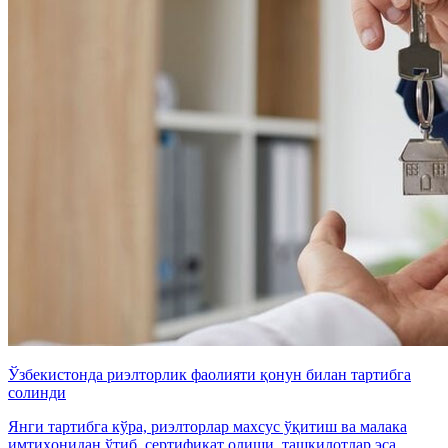
Ўзбекистонда риэлторлик фаолияти қонун билан тартибга
солинди
Янги тартибга кўра, риэлторлар махсус ўқитиш ва малака
имтиҳонидан ўтиб, сертификат олиши, ташкилотлар эса