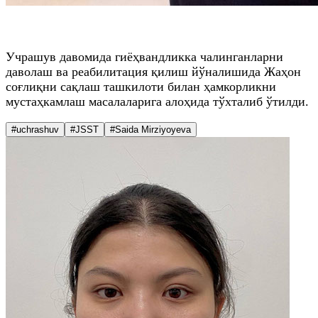
Учрашув давомида гиёҳвандликка чалинганларни
даволаш ва реабилитация қилиш йўналишида Жаҳон
соғлиқни сақлаш ташкилоти билан ҳамкорликни
мустаҳкамлаш масалаларига алоҳида тўхталиб ўтилди.
#uchrashuv
#JSST
#Saida Mirziyoyeva