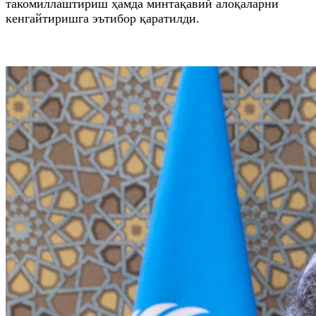
такомиллаштириш ҳамда минтақавий алоқаларни
кенгайтиришга эътибор қаратилди.