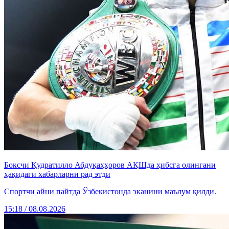
Боксчи Қудратилло Абдуқаҳҳоров АҚШда ҳибсга олингани
ҳақидаги хабарларни рад этди
Спортчи айни пайтда Ўзбекистонда эканини маълум қилди.
15:18 / 08.08.2026