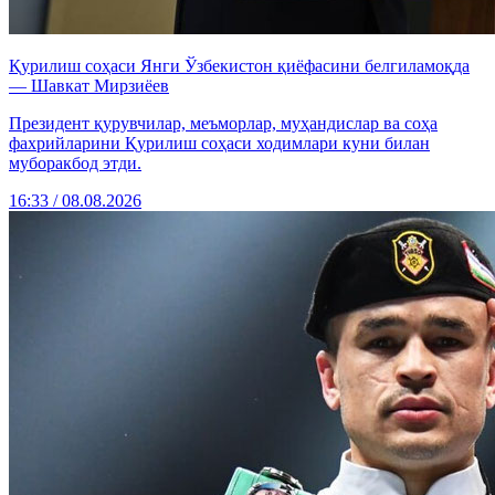
Қурилиш соҳаси Янги Ўзбекистон қиёфасини белгиламоқда
— Шавкат Мирзиёев
Президент қурувчилар, меъморлар, муҳандислар ва соҳа
фахрийларини Қурилиш соҳаси ходимлари куни билан
муборакбод этди.
16:33 / 08.08.2026