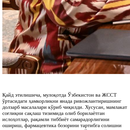
Қайд этилишича, мулоқотда Ўзбекистон ва ЖССТ
ўртасидаги ҳамкорликни янада ривожлантиришнинг
долзарб масалалари кўриб чиқилди. Хусусан, мамлакат
соғлиқни сақлаш тизимида олиб борилаётган
ислоҳотлар, рақамли тиббиёт самарадорлигини
ошириш, фармацевтика бозорини тартибга солишни