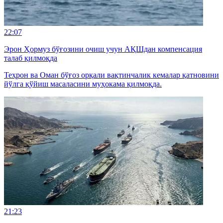
22:07
Эрон Ҳормуз бўғозини очиш учун АҚШдан компенсация
талаб қилмоқда
Теҳрон ва Оман бўғоз орқали вақтинчалик кемалар қатновини
йўлга қўйиш масаласини муҳокама қилмоқда.
21:23