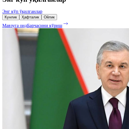
Энг кўп ўқилганлар
Кунлик
Ҳафталик
Ойлик
Мавзуга оид
Барчасини кўриш