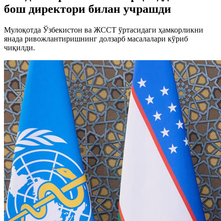
бош директори билан учрашди
Мулоқотда Ўзбекистон ва ЖССТ ўртасидаги ҳамкорликни
янада ривожлантиришнинг долзарб масалалари кўриб
чиқилди.