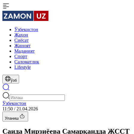
Ўзбекистон
Жаҳон
Сиёсат
Жиноят
Маданият
Спорт
Cаломатлик
Lifestyle
ўзб
Ўзбекистон
11:50 / 21.04.2026
Уланиш
Саида Мирзиёева Самарқандда ЖССТ