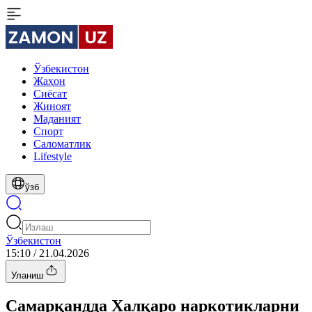
Ўзбекистон
Жаҳон
Сиёсат
Жиноят
Маданият
Спорт
Cаломатлик
Lifestyle
ўзб
Ўзбекистон
15:10 / 21.04.2026
Уланиш
Самарқандда Халқаро наркотикларни