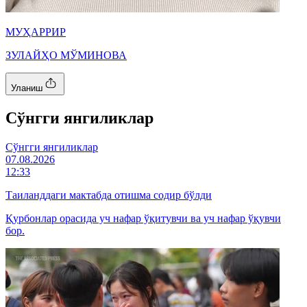
МУҲАРРИР
ЗУЛАЙҲО МЎМИНОВА
Уланиш
Cўнгги янгиликлар
Cўнгги янгиликлар
07.08.2026
12:33
Таиланддаги мактабда отишма содир бўлди
Қурбонлар орасида уч нафар ўқитувчи ва уч нафар ўқувчи
бор.