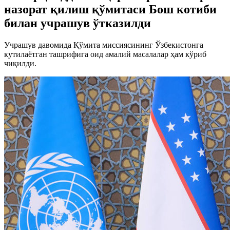
назорат қилиш қўмитаси Бош котиби
билан учрашув ўтказилди
Учрашув давомида Қўмита миссиясининг Ўзбекистонга
кутилаётган ташрифига оид амалий масалалар ҳам кўриб
чиқилди.