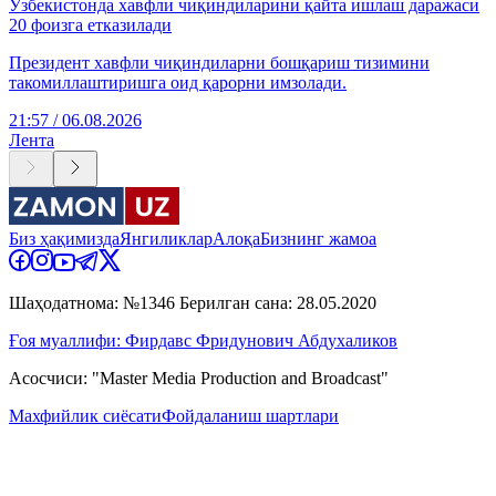
Ўзбекистонда хавфли чиқиндиларини қайта ишлаш даражаси
20 фоизга етказилади
Президент хавфли чиқиндиларни бошқариш тизимини
такомиллаштиришга оид қарорни имзолади.
21:57 / 06.08.2026
Лента
Биз ҳақимизда
Янгиликлар
Алоқа
Бизнинг жамоа
Шаҳодатнома: №1346 Берилган сана: 28.05.2020
Ғоя муаллифи: Фирдавс Фридунович Абдухаликов
Асосчиси: "Master Media Production and Broadcast"
Махфийлик сиёсати
Фойдаланиш шартлари