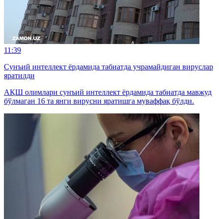
11:39
Сунъий интеллект ёрдамида табиатда учрамайдиган вируслар
яратилди
АҚШ олимлари сунъий интеллект ёрдамида табиатда мавжуд
бўлмаган 16 та янги вирусни яратишга муваффақ бўлди.