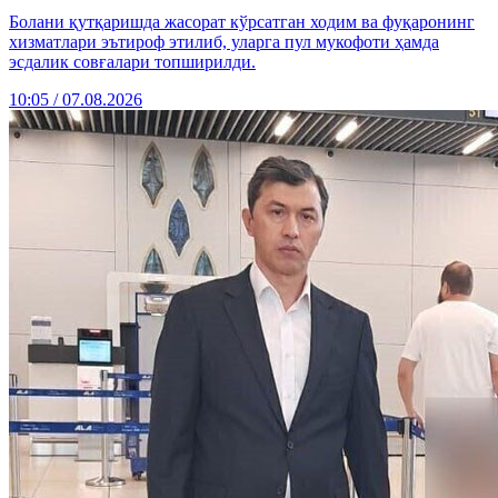
Болани қутқаришда жасорат кўрсатган ходим ва фуқаронинг
хизматлари эътироф этилиб, уларга пул мукофоти ҳамда
эсдалик совғалари топширилди.
10:05 / 07.08.2026