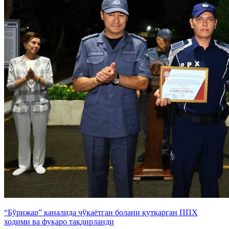
“Бўрижар” каналида чўкаётган болани қутқарган ППХ
ходими ва фуқаро тақдирланди