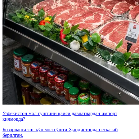
Ўзбекистон мол гўштини қайси давлатлардан импорт
қилмоқда?
Бозорларга энг кўп мол гўшти Ҳиндистондан етказиб
берилган.