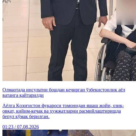
Олмаотада инсультни бошдан кечирган ўзбекистонлик аёл
ватанга қайтарилди
Аёлга Қозоғистон фуқароси томонидан яшаш жойи, озиқ-
овқат, кийим-кечак ва ҳужжатларни расмийлаштиришда
бепул кўмак берилган.
01:23 / 07.08.2026