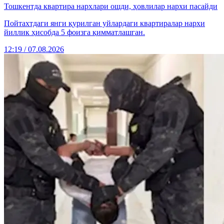
Тошкентда квартира нархлари ошди, ҳовлилар нархи пасайди
Пойтахтдаги янги қурилган уйлардаги квартиралар нархи
йиллик ҳисобда 5 фоизга қимматлашган.
12:19 / 07.08.2026