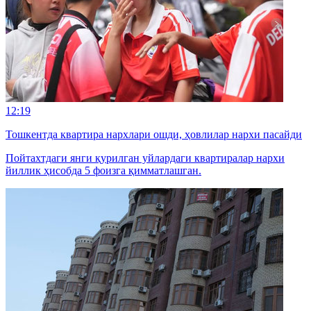
12:19
Тошкентда квартира нархлари ошди, ҳовлилар нархи пасайди
Пойтахтдаги янги қурилган уйлардаги квартиралар нархи
йиллик ҳисобда 5 фоизга қимматлашган.