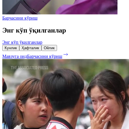
Барчасини кўриш
Энг кўп ўқилганлар
Энг кўп ўқилганлар
Кунлик
Ҳафталик
Ойлик
Мавзуга оид
Барчасини кўриш