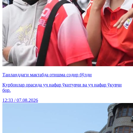
Таиланддаги мактабда отишма содир бўлди
Қурбонлар орасида уч нафар ўқитувчи ва уч нафар ўқувчи
бор.
12:33 / 07.08.2026