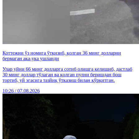
Коттежни ўз номига ўтқизиб, қолган 36 минг долларни
бермаган ака-ука ушланди
Улар уйни 66 минг долларга сотиб олишга келишиб, дастлаб
30 минг доллар тўлаган ва қолган пулни беришдан бош
тортиб, уй эгасига тазйиқ ўтказиш билан қўрқитган.
10:26 / 07.08.2026