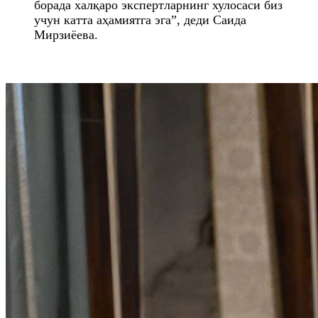
борада халқаро экспертларнинг хулосаси биз
учун катта аҳамиятга эга”, деди Саида
Мирзиёева.