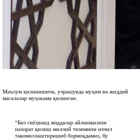
Маълум қилинишича, учрашувда муҳим ва жиддий
масалалар муҳокама қилинган.
“Биз гиёҳванд моддалар айланмасини
назорат қилиш миллий тизимини изчил
такомиллаштиришиб бормоқдамиз, бу