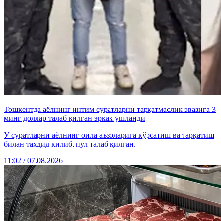
Тошкентда аёлнинг интим суратларни тарқатмаслик эвазига 3
минг доллар талаб қилган эркак ушланди
У суратларни аёлнинг оила аъзоларига кўрсатиш ва тарқатиш
билан таҳдид қилиб, пул талаб қилган.
11:02 / 07.08.2026