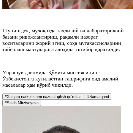
Шунингдек, мулоқотда таҳлилий ва лабораториявий
базани ривожлантириш, рақамли назорат
воситаларини жорий этиш, соҳа мутахассисларини
тайёрлаш мавзуларига алоҳида эътибор қаратилди.
Учрашув давомида Қўмита миссиясининг
Ўзбекистонга кутилаётган ташрифига оид амалий
масалалар ҳам кўриб чиқилди.
#Xalqaro narkotiklarni nazorat qilish qo‘mitasi
#Samarqand
#Saida Mirziyoyeva