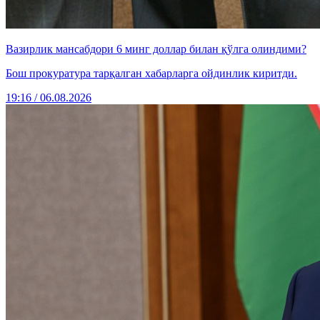
Вазирлик мансабдори 6 минг доллар билан қўлга олиндими?
Бош прокуратура тарқалган хабарларга ойдинлик киритди.
19:16 / 06.08.2026