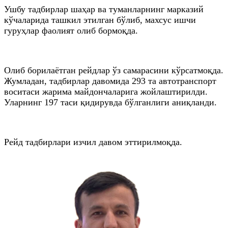
Ушбу тадбирлар шаҳар ва туманларнинг марказий
кўчаларида ташкил этилган бўлиб, махсус ишчи
гуруҳлар фаолият олиб бормоқда.
Олиб борилаётган рейдлар ўз самарасини кўрсатмоқда.
Жумладан, тадбирлар давомида 293
та
автотранспорт
воситаси жарима майдончаларига жойлаштирилди.
Уларнинг 197
таси
қидирувда бўлганлиги аниқланди.
Рейд тадбирлари изчил давом
эттирилмоқда
.