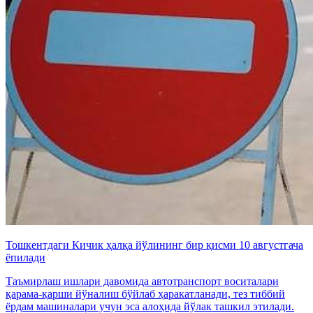
Тошкентдаги Кичик ҳалқа йўлининг бир қисми 10 августгача
ёпилади
Таъмирлаш ишлари давомида автотранспорт воситалари
қарама-қарши йўналиш бўйлаб ҳаракатланади, тез тиббий
ёрдам машиналари учун эса алоҳида йўлак ташкил этилади.