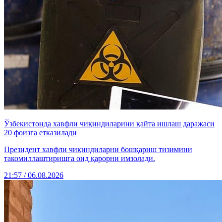
Ўзбекистонда хавфли чиқиндиларини қайта ишлаш даражаси
20 фоизга етказилади
Президент хавфли чиқиндиларни бошқариш тизимини
такомиллаштиришга оид қарорни имзолади.
21:57 / 06.08.2026