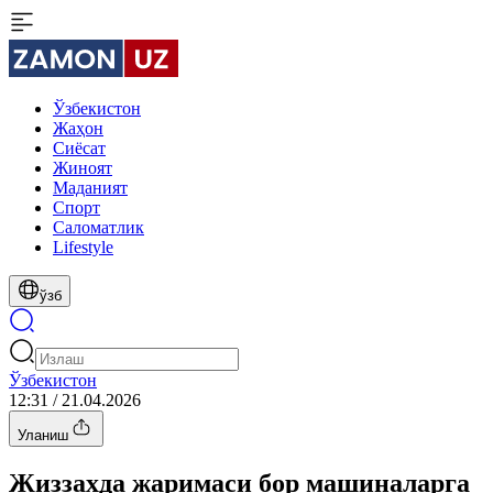
Ўзбекистон
Жаҳон
Сиёсат
Жиноят
Маданият
Спорт
Cаломатлик
Lifestyle
ўзб
Ўзбекистон
12:31 / 21.04.2026
Уланиш
Жиззахда жаримаси бор машиналарга