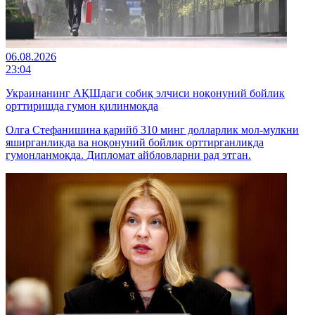
06.08.2026
23:04
Украинанинг АҚШдаги собиқ элчиси ноқонуний бойлик
орттиришда гумон қилинмоқда
Олга Стефанишина қарийб 310 минг долларлик мол-мулкни
яширганликда ва ноқонуний бойлик орттирганликда
гумонланмоқда. Дипломат айбловларни рад этган.