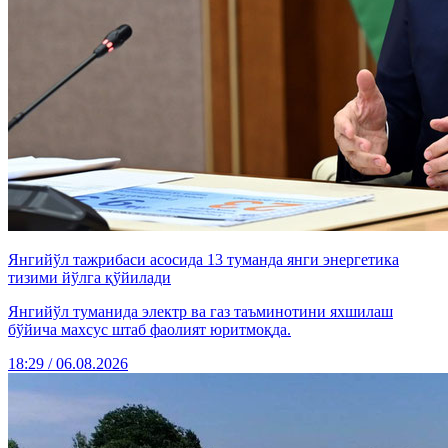
Янгийўл тажрибаси асосида 13 туманда янги энергетика
тизими йўлга қўйилади
Янгийўл туманида электр ва газ таъминотини яхшилаш
бўйича махсус штаб фаолият юритмоқда.
18:29 / 06.08.2026