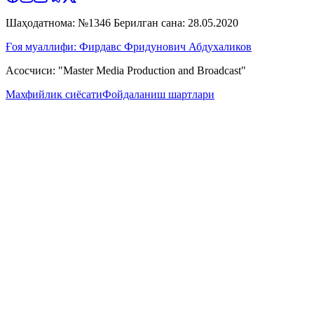
Шаҳодатнома: №1346 Берилган сана: 28.05.2020
Ғоя муаллифи: Фирдавс Фридунович Абдухаликов
Асосчиси: "Master Media Production and Broadcast"
Махфийлик сиёсати
Фойдаланиш шартлари