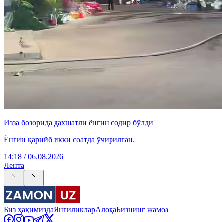
Изза бозорида дахшатли ёнғин содир бўлди
Ёнғин қарийб икки соатда ўчирилган.
14:18 / 06.08.2026
Лента
Биз ҳақимизда
Янгиликлар
Алоқа
Бизнинг жамоа