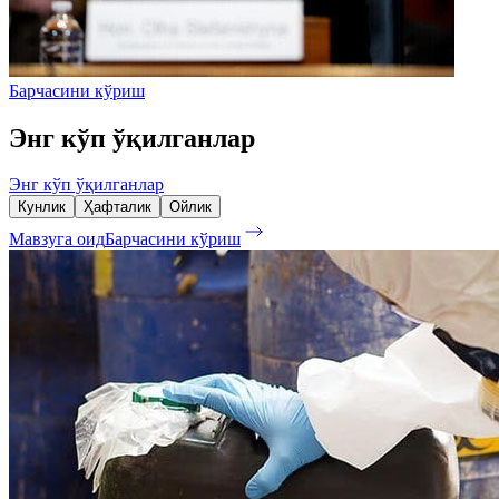
Барчасини кўриш
Энг кўп ўқилганлар
Энг кўп ўқилганлар
Кунлик
Ҳафталик
Ойлик
Мавзуга оид
Барчасини кўриш