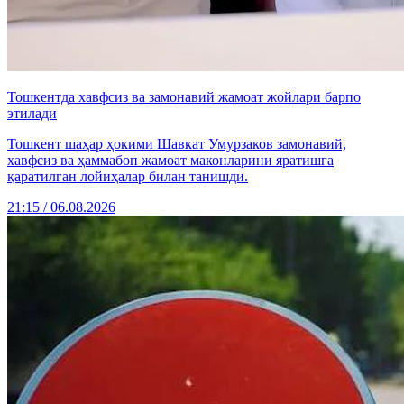
Тошкентда хавфсиз ва замонавий жамоат жойлари барпо
этилади
Тошкент шаҳар ҳокими Шавкат Умурзаков замонавий,
хавфсиз ва ҳаммабоп жамоат маконларини яратишга
қаратилган лойиҳалар билан танишди.
21:15 / 06.08.2026