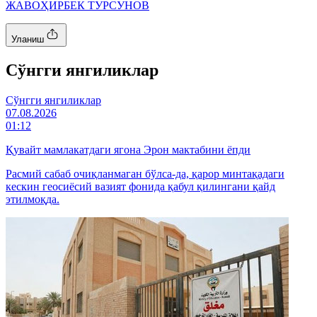
ЖАВОҲИРБЕК ТУРСУНОВ
Уланиш
Cўнгги янгиликлар
Cўнгги янгиликлар
07.08.2026
01:12
Қувайт мамлакатдаги ягона Эрон мактабини ёпди
Расмий сабаб очиқланмаган бўлса-да, қарор минтақадаги
кескин геосиёсий вазият фонида қабул қилингани қайд
этилмоқда.