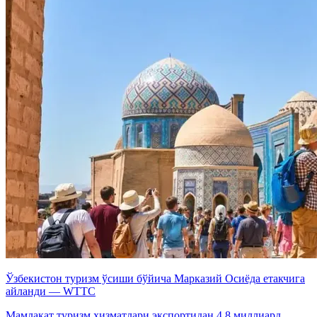
Ўзбекистон туризм ўсиши бўйича Марказий Осиёда етакчига
айланди — WTTC
Мамлакат туризм хизматлари экспортидан 4,8 миллиард