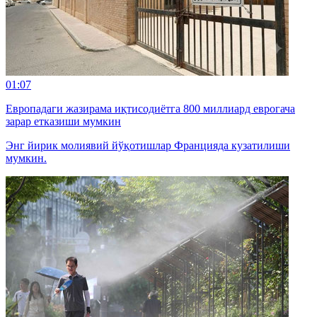
01:07
Европадаги жазирама иқтисодиётга 800 миллиард еврогача
зарар етказиши мумкин
Энг йирик молиявий йўқотишлар Францияда кузатилиши
мумкин.