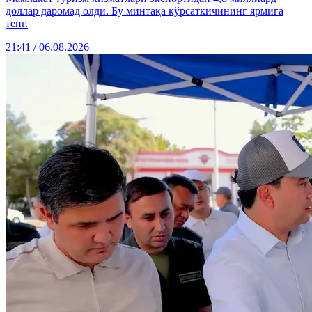
доллар даромад олди. Бу минтақа кўрсаткичининг ярмига
тенг.
21:41 / 06.08.2026