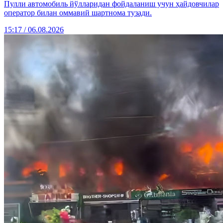
Пулли автомобиль йўлларидан фойдаланиш учун ҳайдовчилар
оператор билан оммавий шартнома тузади.
15:17 / 06.08.2026