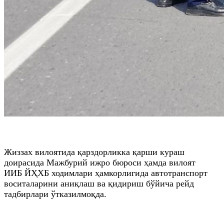
Жиззах вилоятида қарздорликка қарши кураш
доирасида Мажбурий ижро бюроси ҳамда вилоят
ИИБ
ЙҲХБ
ходимлари ҳамкорлигида автотранспорт
воситаларини аниқлаш ва қидириш бўйича рейд
тадбирлари ўтказилмоқда.