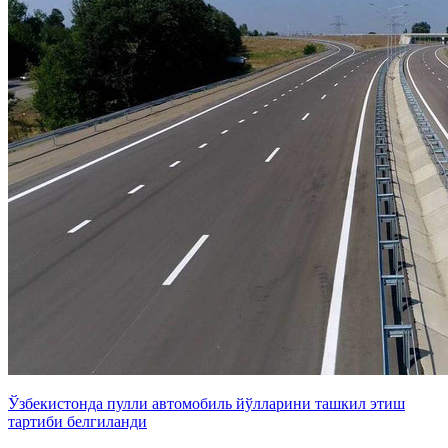
Ўзбекистонда пулли автомобиль йўлларини ташкил этиш
тартиби белгиланди