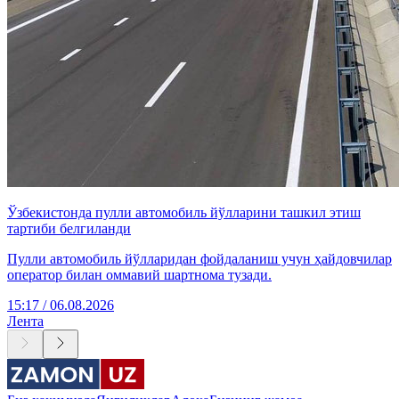
Ўзбекистонда пулли автомобиль йўлларини ташкил этиш
тартиби белгиланди
Пулли автомобиль йўлларидан фойдаланиш учун ҳайдовчилар
оператор билан оммавий шартнома тузади.
15:17 / 06.08.2026
Лента