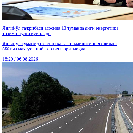
Янгийўл тажрибаси асосида 13 туманда янги энергетика
тизими йўлга қўйилади
Янгийўл туманида электр ва газ таъминотини яхшилаш
бўйича махсус штаб фаолият юритмоқда.
18:29 / 06.08.2026