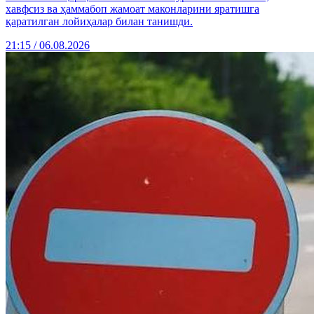
хавфсиз ва ҳаммабоп жамоат маконларини яратишга
қаратилган лойиҳалар билан танишди.
21:15 / 06.08.2026