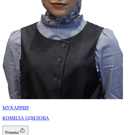
МУҲАРРИР
КОМИЛА ОДИЛОВА
Уланиш