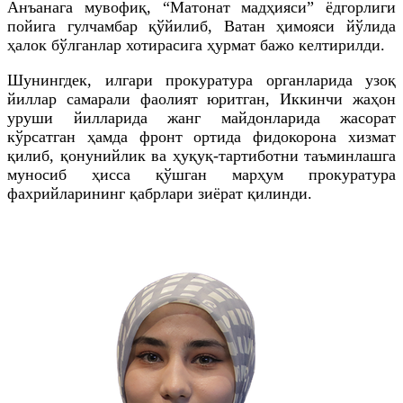
Анъанага мувофиқ, “Матонат мадҳияси” ёдгорлиги
пойига гулчамбар қўйилиб, Ватан ҳимояси йўлида
ҳалок бўлганлар хотирасига ҳурмат бажо келтирилди.
Шунингдек, илгари прокуратура органларида узоқ
йиллар самарали фаолият юритган, Иккинчи жаҳон
уруши йилларида жанг майдонларида жасорат
кўрсатган ҳамда фронт ортида фидокорона хизмат
қилиб, қонунийлик ва ҳуқуқ-тартиботни таъминлашга
муносиб ҳисса қўшган марҳум прокуратура
фахрийларининг қабрлари зиёрат қилинди.