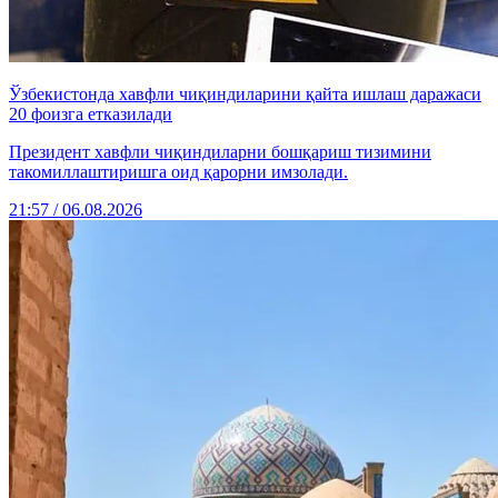
Ўзбекистонда хавфли чиқиндиларини қайта ишлаш даражаси
20 фоизга етказилади
Президент хавфли чиқиндиларни бошқариш тизимини
такомиллаштиришга оид қарорни имзолади.
21:57 / 06.08.2026