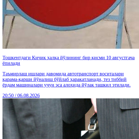
Тошкентдаги Кичик ҳалқа йўлининг бир қисми 10 августгача
ёпилади
Таъмирлаш ишлари давомида автотранспорт воситалари
қарама-қарши йўналиш бўйлаб ҳаракатланади, тез тиббий
ёрдам машиналари учун эса алоҳида йўлак ташкил этилади.
20:50 / 06.08.2026