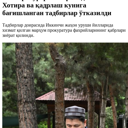
Хотира ва қадрлаш кунига
бағишланган тадбирлар ўтказилди
Тадбирлар доирасида Иккинчи жаҳон уруши йилларида
хизмат қилган марҳум прокуратура фахрийларининг қабрлари
зиёрат қилинди.