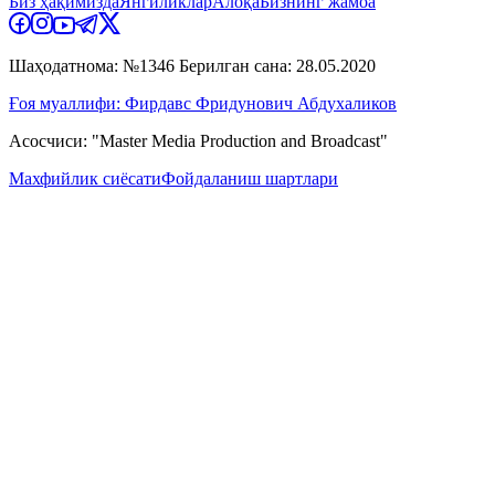
Биз ҳақимизда
Янгиликлар
Алоқа
Бизнинг жамоа
Шаҳодатнома: №1346 Берилган сана: 28.05.2020
Ғоя муаллифи: Фирдавс Фридунович Абдухаликов
Асосчиси: "Master Media Production and Broadcast"
Махфийлик сиёсати
Фойдаланиш шартлари