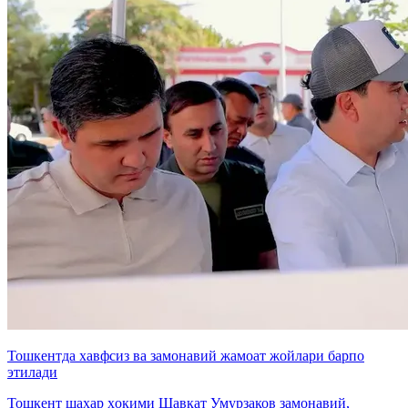
Тошкентда хавфсиз ва замонавий жамоат жойлари барпо
этилади
Тошкент шаҳар ҳокими Шавкат Умурзаков замонавий,