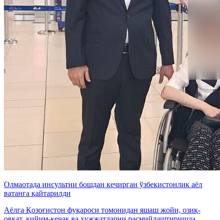
Олмаотада инсультни бошдан кечирган ўзбекистонлик аёл
ватанга қайтарилди
Аёлга Қозоғистон фуқароси томонидан яшаш жойи, озиқ-
овқат, кийим-кечак ва ҳужжатларни расмийлаштиришда