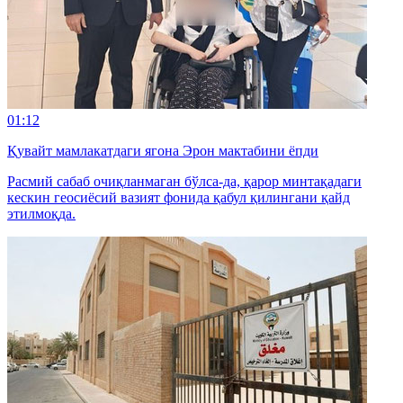
01:12
Қувайт мамлакатдаги ягона Эрон мактабини ёпди
Расмий сабаб очиқланмаган бўлса-да, қарор минтақадаги
кескин геосиёсий вазият фонида қабул қилингани қайд
этилмоқда.