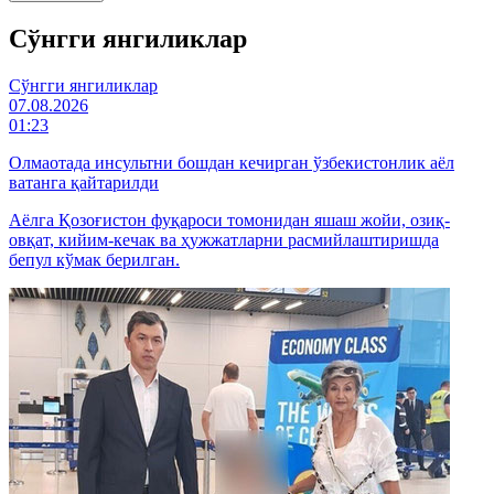
Cўнгги янгиликлар
Cўнгги янгиликлар
07.08.2026
01:23
Олмаотада инсультни бошдан кечирган ўзбекистонлик аёл
ватанга қайтарилди
Аёлга Қозоғистон фуқароси томонидан яшаш жойи, озиқ-
овқат, кийим-кечак ва ҳужжатларни расмийлаштиришда
бепул кўмак берилган.