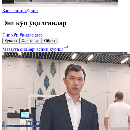
Барчасини кўриш
Энг кўп ўқилганлар
Энг кўп ўқилганлар
Кунлик
Ҳафталик
Ойлик
Мавзуга оид
Барчасини кўриш