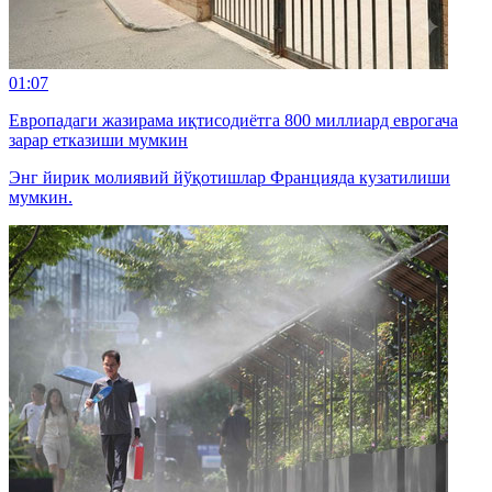
01:07
Европадаги жазирама иқтисодиётга 800 миллиард еврогача
зарар етказиши мумкин
Энг йирик молиявий йўқотишлар Францияда кузатилиши
мумкин.