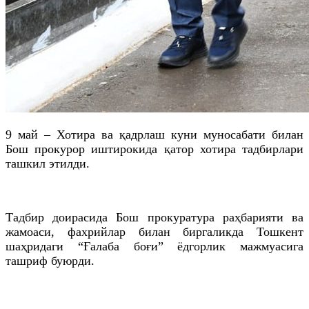
9 май – Хотира ва қадрлаш куни муносабати билан
Бош прокурор иштирокида қатор хотира тадбирлари
ташкил этилди.
Тадбир доирасида Бош прокуратура раҳбарияти ва
жамоаси, фахрийлар билан биргаликда Тошкент
шаҳридаги “Ғалаба боғи” ёдгорлик мажмуасига
ташриф буюрди.