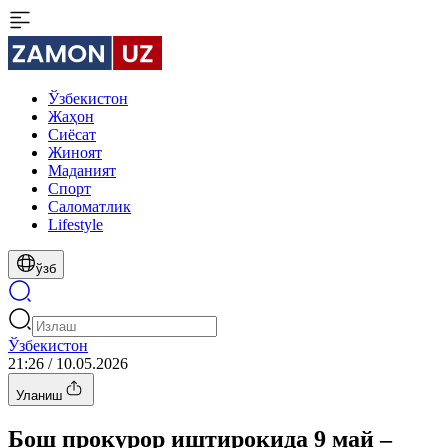
Ўзбекистон
Жаҳон
Сиёсат
Жиноят
Маданият
Спорт
Cаломатлик
Lifestyle
ўзб
Ўзбекистон
21:26 / 10.05.2026
Уланиш
Бош прокурор иштирокида 9 май –