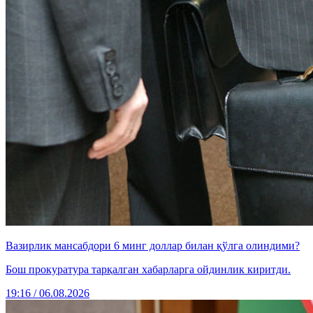
Вазирлик мансабдори 6 минг доллар билан қўлга олиндими?
Бош прокуратура тарқалган хабарларга ойдинлик киритди.
19:16 / 06.08.2026