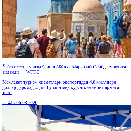
Ўзбекистон туризм ўсиши бўйича Марказий Осиёда етакчига
айланди — WTTC
Мамлакат туризм хизматлари экспортидан 4,8 миллиард
доллар даромад олди. Бу минтақа кўрсаткичининг ярмига
тенг.
21:41 / 06.08.2026