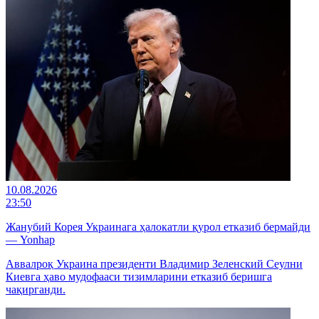
10.08.2026
23:50
Жанубий Корея Украинага ҳалокатли қурол етказиб бермайди
— Yonhap
Аввалроқ Украина президенти Владимир Зеленский Сеулни
Киевга ҳаво мудофааси тизимларини етказиб беришга
чақирганди.