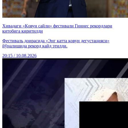
Хивадаги «Қовун сайли» фестивали Гиннес рекордлари
китобига киритилди
Фестиваль доирасида «Энг катта қовун дегустацияси»
йўналишида рекорд қайд этилди.
20:15 / 10.08.2026