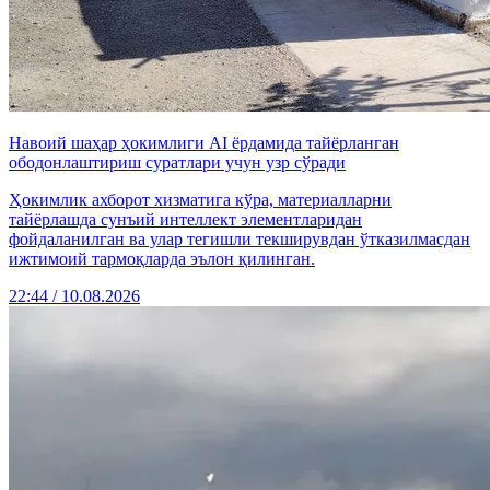
Навоий шаҳaр ҳокимлиги АI ёрдамида тайёрланган
ободонлаштириш суратлари учун узр сўради
Ҳокимлик ахборот хизматига кўра, материалларни
тайёрлашда сунъий интеллект элементларидан
фойдаланилган ва улар тегишли текширувдан ўтказилмасдан
ижтимоий тармоқларда эълон қилинган.
22:44 / 10.08.2026