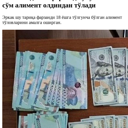
сўм алимент олдиндан тўлади
Эркак шу тариқа фарзанди 18 ёшга тўлгунча бўлган алимент
тўловларини амалга оширган.