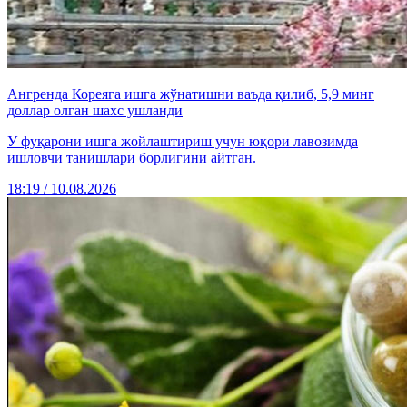
Ангренда Кореяга ишга жўнатишни ваъда қилиб, 5,9 минг
доллар олган шахс ушланди
У фуқарони ишга жойлаштириш учун юқори лавозимда
ишловчи танишлари борлигини айтган.
18:19 / 10.08.2026