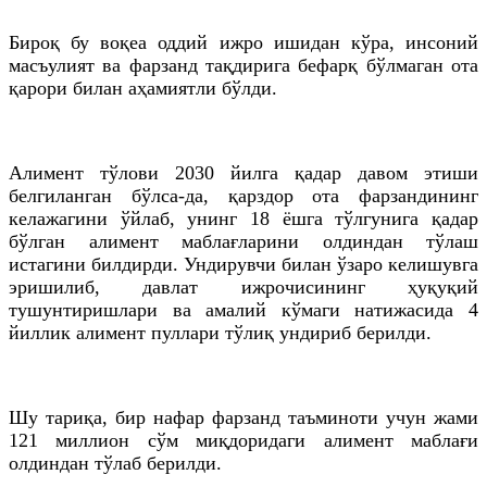
Бироқ бу воқеа оддий ижро ишидан кўра, инсоний
масъулият ва фарзанд тақдирига бефарқ бўлмаган ота
қарори билан аҳамиятли бўлди.
Алимент тўлови 2030 йилга қадар давом этиши
белгиланган бўлса-
да
, қарздор ота фарзандининг
келажагини ўйлаб, унинг 18 ёшга
тўлгунига
қадар
бўлган алимент маблағларини олдиндан тўлаш
истагини билдирди. Ундирувчи билан ўзаро келишувга
эришилиб, давлат ижрочисининг ҳуқуқий
тушунтиришлари ва амалий кўмаги натижасида 4
йиллик алимент пуллари тўлиқ ундириб берилди.
Шу тариқа, бир нафар фарзанд таъминоти учун жами
121 миллион сўм миқдоридаги алимент маблағи
олдиндан тўлаб берилди.