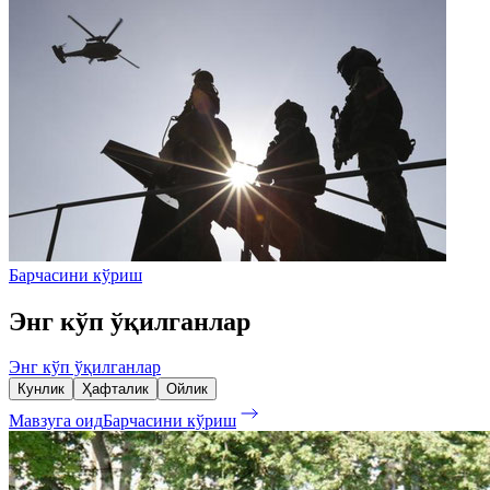
Барчасини кўриш
Энг кўп ўқилганлар
Энг кўп ўқилганлар
Кунлик
Ҳафталик
Ойлик
Мавзуга оид
Барчасини кўриш