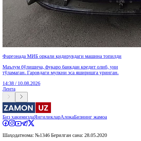
Фарғонада МИБ орқали қидирувдаги машина топилди
Маълум бўлишича, фуқаро банкдан кредит олиб, уни
тўламаган. Гаровдаги мулкни эса яширишга уринган.
14:38 / 10.08.2026
Лента
Биз ҳақимизда
Янгиликлар
Алоқа
Бизнинг жамоа
Шаҳодатнома: №1346 Берилган сана: 28.05.2020