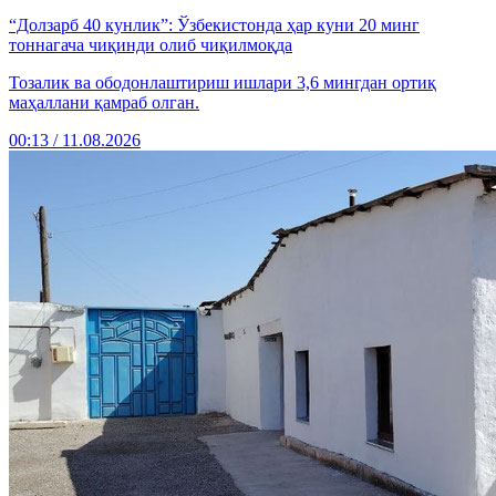
“Долзарб 40 кунлик”: Ўзбекистонда ҳар куни 20 минг
тоннагача чиқинди олиб чиқилмоқда
Тозалик ва ободонлаштириш ишлари 3,6 мингдан ортиқ
маҳаллани қамраб олган.
00:13 / 11.08.2026