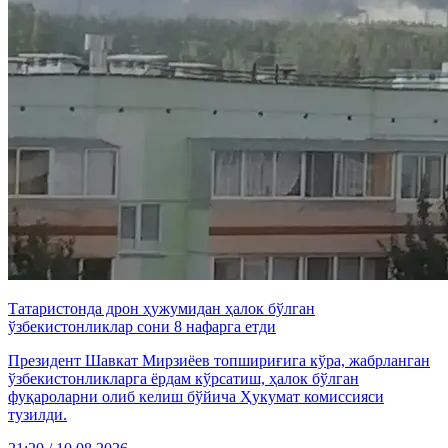
Татаристонда дрон ҳужумидан ҳалок бўлган
ўзбекистонликлар сони 8 нафарга етди
Президент Шавкат Мирзиёев топшириғига кўра, жабрланган
ўзбекистонликларга ёрдам кўрсатиш, ҳалок бўлган
фуқароларни олиб келиш бўйича Ҳукумат комиссияси
тузилди.