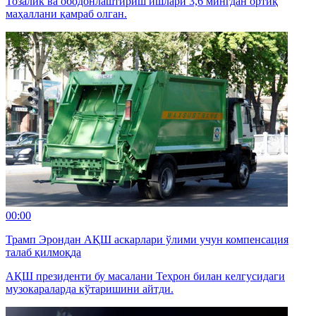
Тозалик ва ободонлаштириш ишлари 3,6 мингдан ортиқ
маҳаллани қамраб олган.
00:00
Трамп Эрондан АҚШ аскарлари ўлими учун компенсация
талаб қилмоқда
АҚШ президенти бу масалани Теҳрон билан келгусидаги
музокараларда кўтаришини айтди.