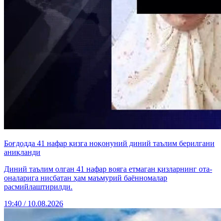
Боғдодда 41 нафар қизга ноқонуний диний таълим берилгани
аниқланди
Диний таълим олган 41 нафар вояга етмаган қизларнинг ота-
оналарига нисбатан ҳам маъмурий баённомалар
расмийлаштирилди.
19:40 / 10.08.2026