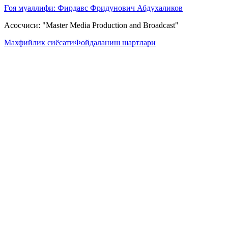
Ғоя муаллифи: Фирдавс Фридунович Абдухаликов
Асосчиси: "Master Media Production and Broadcast"
Махфийлик сиёсати
Фойдаланиш шартлари