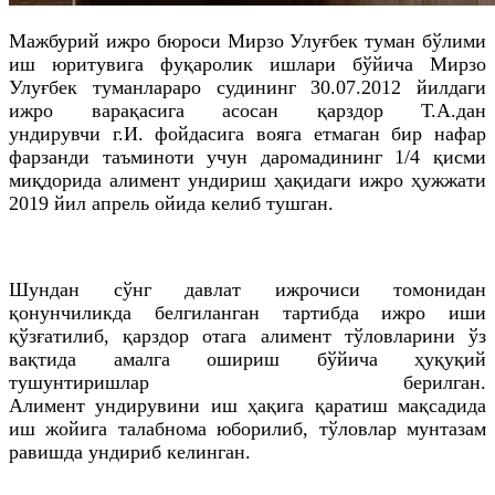
Мажбурий ижро бюроси Мирзо Улуғбек туман бўлими
иш юритувига фуқаролик ишлари бўйича Мирзо
Улуғбек туманлараро судининг 30.07.2012 йилдаги
ижро варақасига асосан қарздор
Т
.А.дан
ундирувчи
г
.И. фойдасига
вояга
етмаган бир нафар
фарзанди таъминоти учун даромадининг 1/4 қисми
миқдорида алимент ундириш ҳақидаги ижро ҳужжати
2019 йил апрель ойида келиб тушган.
Шундан сўнг давлат ижрочиси томонидан
қонунчиликда белгиланган тартибда ижро иши
қўзғатилиб, қарздор отага алимент тўловларини ўз
вақтида амалга ошириш бўйича ҳуқуқий
тушунтиришлар берилган.
Алимент
ундирувини
иш
ҳақига
қаратиш мақсадида
иш жойига талабнома юборилиб, тўловлар мунтазам
равишда ундириб келинган.