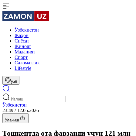
Ўзбекистон
Жаҳон
Сиёсат
Жиноят
Маданият
Спорт
Cаломатлик
Lifestyle
ўзб
Ўзбекистон
23:49 / 12.05.2026
Уланиш
Тошкентда ота фарзанди учун 121 млн