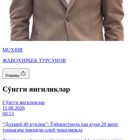
MUXBIR
ЖАВОҲИРБЕК ТУРСУНОВ
Уланиш
Cўнгги янгиликлар
Cўнгги янгиликлар
11.08.2026
00:13
“Долзарб 40 кунлик”: Ўзбекистонда ҳар куни 20 минг
тоннагача чиқинди олиб чиқилмоқда