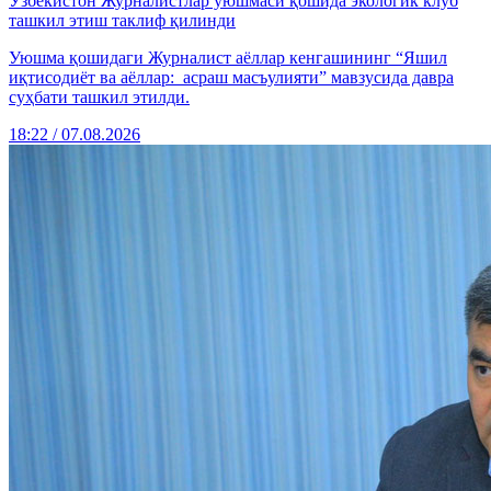
Ўзбекистон Журналистлар уюшмаси қошида экологик клуб
ташкил этиш таклиф қилинди
Уюшма қошидаги Журналист аёллар кенгашининг “Яшил
иқтисодиёт ва аёллар: асраш масъулияти” мавзусида давра
суҳбати ташкил этилди.
18:22 / 07.08.2026