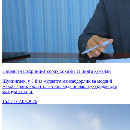
Наманган шаҳрининг собиқ ҳокими 11 йилга қамалди
Шунингдек, у 3 йил муддатга мансабдорлик ва моддий
жавобгарлик юклатилган ишларда ишлаш ҳуқуқидан ҳам
маҳрум этилди.
16:57 / 07.08.2026