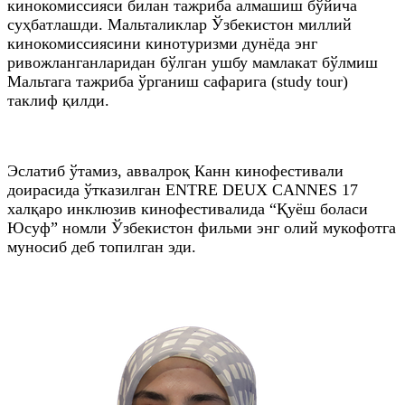
кинокомиссияси билан тажриба алмашиш бўйича
суҳбатлашди. Мальталиклар Ўзбекистон миллий
кинокомиссиясини кинотуризми дунёда энг
ривожланганларидан бўлган ушбу мамлакат бўлмиш
Мальтага тажриба ўрганиш сафарига (study tour)
таклиф қилди.
Эслатиб ўтамиз, аввалроқ Канн кинофестивали
доирасида ўтказилган ENTRE DEUX CANNES 17
халқаро инклюзив кинофестивалида “Қуёш боласи
Юсуф” номли Ўзбекистон фильми энг олий мукофотга
муносиб деб топилган эди.