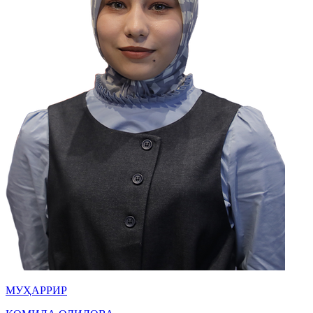
МУҲАРРИР