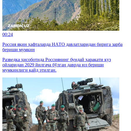
00:24
Россия яқин ҳафталарда НАТО давлатларидан бирига зарба
бериши мумкин
Разведка ҳисоботида Россиянинг бундай ҳаракати куз
ойларидан 2029 йилгача бўлган даврда юз бериши
мумкинлиги қайд этилган.