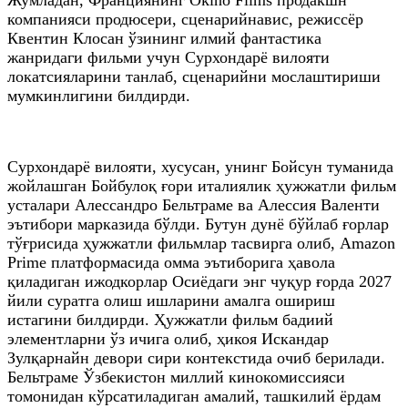
компанияси продюсери, сценарийнавис, режиссёр
Квентин Клосан ўзининг илмий фантастика
жанридаги фильми учун Сурхондарё вилояти
локатсияларини танлаб, сценарийни мослаштириши
мумкинлигини билдирди.
Сурхондарё вилояти, хусусан, унинг Бойсун туманида
жойлашган Бойбулоқ ғори италиялик ҳужжатли фильм
усталари Алессандро Бельтраме ва Алессия Валенти
эътибори марказида бўлди. Бутун дунё бўйлаб ғорлар
тўғрисида ҳужжатли фильмлар тасвирга олиб, Amazon
Prime платформасида омма эътиборига ҳавола
қиладиган ижодкорлар Осиёдаги энг чуқур ғорда 2027
йили суратга олиш ишларини амалга ошириш
истагини билдирди. Ҳужжатли фильм бадиий
элементларни ўз ичига олиб, ҳикоя Искандар
Зулқарнайн девори сири контекстида очиб берилади.
Бельтраме Ўзбекистон миллий кинокомиссияси
томонидан кўрсатиладиган амалий, ташкилий ёрдам