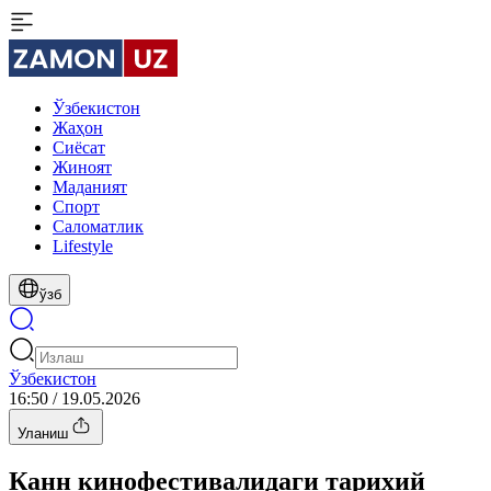
Ўзбекистон
Жаҳон
Сиёсат
Жиноят
Маданият
Спорт
Cаломатлик
Lifestyle
ўзб
Ўзбекистон
16:50 / 19.05.2026
Уланиш
Канн кинофестивалидаги тарихий