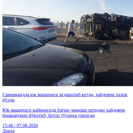
Самарқандда юк машинаси ағдарилиб кетди, ҳайдовчи ҳалок
бўлди
Юк машинаси кабинасида ёнғин чиқиши ортидан ҳайдовчи
бошқарувни йўқотиб, бетон тўсиққа урилган
15:46 / 07.08.2026
Лента