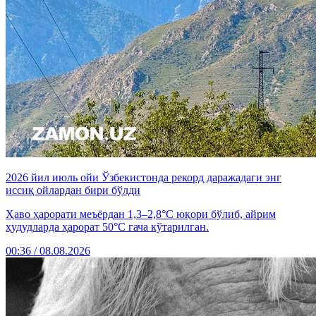
2026 йил июль ойи Ўзбекистонда рекорд даражадаги энг
иссиқ ойлардан бири бўлди
Ҳаво ҳарорати меъёрдан 1,3–2,8°C юқори бўлиб, айрим
ҳудудларда ҳарорат 50°C гача кўтарилган.
00:36 / 08.08.2026