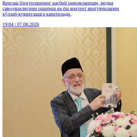
Кенгаш блогерларнинг касбий ривожланиши, медиа
саводхонлигини ошириш ва ёш контент яратувчиларни
қўллаб-қувватлашга қаратилади.
19:04 / 07.08.2026