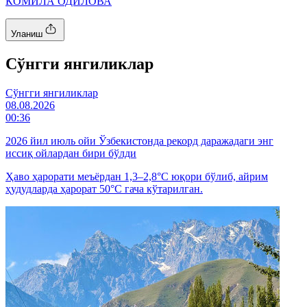
КОМИЛА ОДИЛОВА
Уланиш
Cўнгги янгиликлар
Cўнгги янгиликлар
08.08.2026
00:36
2026 йил июль ойи Ўзбекистонда рекорд даражадаги энг
иссиқ ойлардан бири бўлди
Ҳаво ҳарорати меъёрдан 1,3–2,8°C юқори бўлиб, айрим
ҳудудларда ҳарорат 50°C гача кўтарилган.