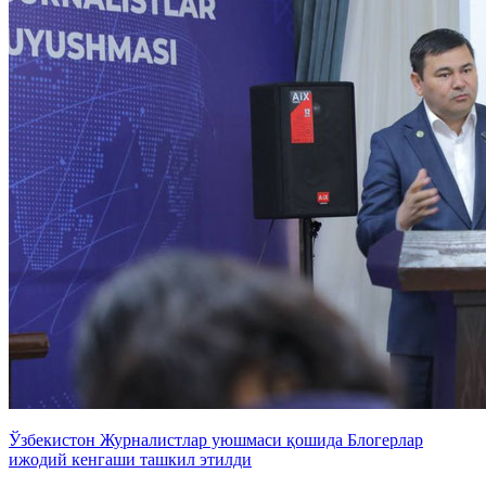
Ўзбекистон Журналистлар уюшмаси қошида Блогерлар
ижодий кенгаши ташкил этилди