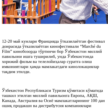
12-20 май кунлари Францияда ўтказилаётган фестивал
доирасида ўтказилаётган кинофестивали “Marché du
Film” кинобозорда тўртинчи бор Ўзбекистон миллий
павильони ишга туширилиб, унда Ўзбекистонда
хорижий фильм ва телелойиҳалар суратга олиш
имкониятлари ҳамда мамлакатдаги кинолокациялар
тақдим этилди.
Ўзбекистон Республикаси Туризм қўмитаси кўмагида
ташкил этилган миллий павильонга Европа, АҚШ,
Канада, Австралия ва Осиё мамлакатларининг 100 дан
ошиқ продакшн ва дистрибутсия компаниялари