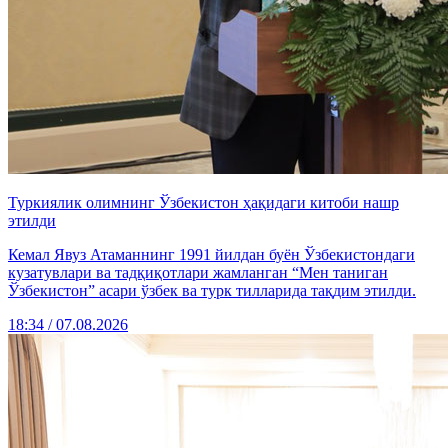
Туркиялик олимнинг Ўзбекистон ҳақидаги китоби нашр
этилди
Кемал Явуз Атаманнинг 1991 йилдан буён Ўзбекистондаги
кузатувлари ва тадқиқотлари жамланган “Мен таниган
Ўзбекистон” асари ўзбек ва турк тилларида тақдим этилди.
18:34 / 07.08.2026