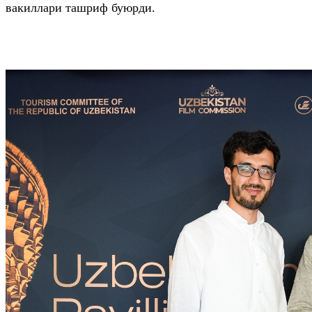
вакиллари ташриф буюрди.