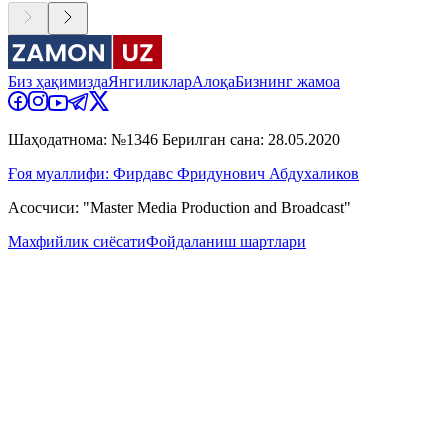
Биз ҳақимизда
Янгиликлар
Алоқа
Бизнинг жамоа
Шаҳодатнома: №1346 Берилган сана: 28.05.2020
Ғоя муаллифи: Фирдавс Фридунович Абдухаликов
Асосчиси: "Master Media Production and Broadcast"
Махфийлик сиёсати
Фойдаланиш шартлари