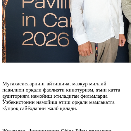
Мутахасисларнинг айтишича, мазкур миллий
павилион орқали фаолияти кинотуризм, яъни катта
аудиторияга намойиш этиладиган фильмларда
Ўзбекистонни намойиш этиш орқали мамлакатга
кўпроқ сайёҳларни жалб қилади.
Жумладан, Франциянинг Okino Films продакшн