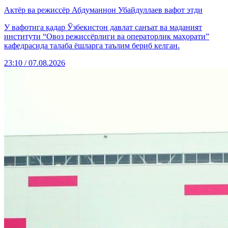
Актёр ва режиссёр Абдуманнон Убайдуллаев вафот этди
У вафотига қадар Ўзбекистон давлат санъат ва маданият
институти “Овоз режиссёрлиги ва операторлик маҳорати”
кафедрасида талаба ёшларга таълим бериб келган.
23:10 / 07.08.2026