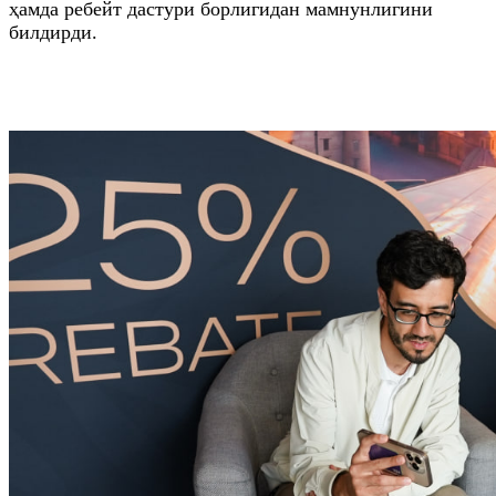
ҳамда ребейт дастури борлигидан мамнунлигини
билдирди.