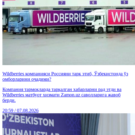
Wildberries компанияси Россияни тарк этиб, Ўзбекистонда ўз
омборларини очадими?
Компания тармоқларда тарқалган хабарларни рад этди ва
Wildberries матбуот хизмати Zamon.uz саволларига жавоб
берди.
20:59 / 07.08.2026