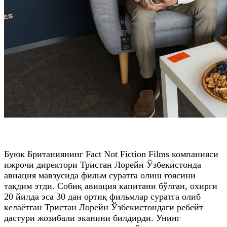
Буюк Британиянинг Fact Not Fiction Films компанияси
ижрочи директори Тристан Лорейн Ўзбекистонда
авиация мавзусида фильм суратга олиш ғоясини
тақдим этди. Собиқ авиация капитани бўлган, охирги
20 йилда эса 30 дан ортиқ фильмлар суратга олиб
келаётган Тристан Лорейн Ўзбекистондаги ребейт
дастури жозибали эканини билдирди. Унинг