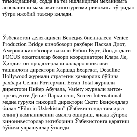
таъкидлашича, содда ва тез ишлайдиган механизмга
асосланиши мамлакат кинотуризми ривожига тўғридан
тўғри ижобий таъсир қилади.
Ўзбекистон делегацияси Венеция биенналеси Venice
Production Bridge кинобозори раҳбари Паскал Диот,
Америка кинобозори вакили Робин Бурт, Лондондаги
FOCUS локатсиялар бозори координатори Клара Ле,
Ҳиндистон продюсерлари халқаро конклави
ташкилоти директори Ҳаршад Бҳаргвaт, Deadline
Hollywood журнали стратегик ҳамкорлик бўйича
раҳбари Селин Роттерман, Ecran Total журнали
директори Пийер Абучала, Variety журнали витсе-
президенти Денис Паркинсон, Screen International
медиа гуруҳи тижорий директори Скотт Бенфолдлар
билан “Film in Uzbekistan” (Ўзбекистонда тавсирга
олинг) кампаниясини амалга ошириш, янада кўпроқ
киноинвесторлар эътиборини Ўзбекистонга қаратиш
бўйича учрашувлар ўтказди.