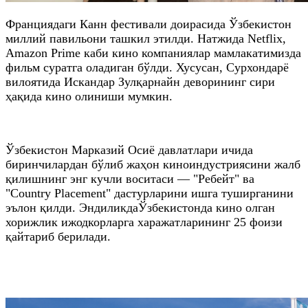
Франциядаги Канн фестивали доирасида Ўзбекистон
миллий павильони ташкил этилди. Натжида Netflix,
Amazon Prime каби кино компаниялар мамлакатимизда
фильм суратга оладиган бўлди. Хусусан, Сурхондарё
вилоятида Искандар Зулқарнайн деворининг сири
ҳақида кино олиниши мумкин.
Ўзбекистон Марказий Осиё давлатлари ичида
биринчилардан бўлиб жаҳон киноиндустриясини жалб
қилишнинг энг кучли воситаси — "Ребейт" ва
"Country Placement" дастурларини ишга туширганини
эълон қилди. ЭндиликдаЎзбекистонда кино олган
хорижлик ижодкорларга харажатларининг 25 фоизи
қайтариб берилади.