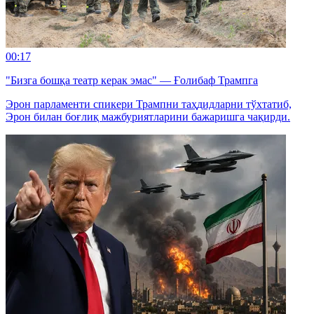
00:17
"Бизга бошқа театр керак эмас" — Ғолибаф Трампга
Эрон парламенти спикери Трампни таҳдидларни тўхтатиб,
Эрон билан боғлиқ мажбуриятларини бажаришга чақирди.