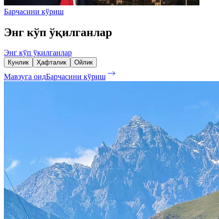
Барчасини кўриш
Энг кўп ўқилганлар
Энг кўп ўқилганлар
Кунлик
Ҳафталик
Ойлик
Мавзуга оид
Барчасини кўриш