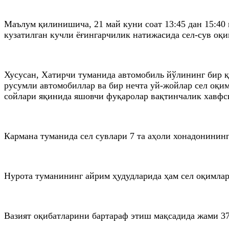
Маълум қилинишича, 21 май куни соат 13:45 дан 15:40 
кузатилган кучли ёғингарчилик натижасида сел-сув оқи
Хусусан, Хатирчи туманида автомобиль йўлининг бир қи
русумли автомобиллар ва бир нечта уй-жойлар сел оқи
сойлари яқинида яшовчи фуқаролар вақтинчалик хавфс
Кармана туманида сел сувлари 7 та аҳоли хонадонинин
Нурота туманининг айрим ҳудудларида ҳам сел оқимлари
Вазият оқибатларини бартараф этиш мақсадида жами 37