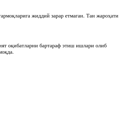
армоқларига жиддий зарар етмаган. Тан жароҳати
ият оқибатларни бартараф этиш ишлари олиб
лмоқда.