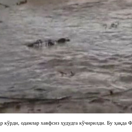
ар кўрди, одамлар хавфсиз ҳудудга кўчирилди. Бу ҳақда