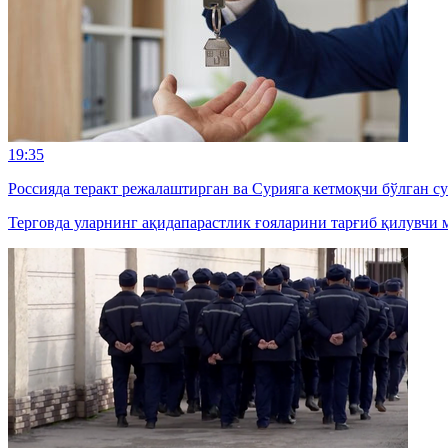
19:35
Россияда теракт режалаштирган ва Сурияга кетмоқчи бўлган с
Терговда уларнинг ақидапарастлик ғояларини тарғиб қилувчи м