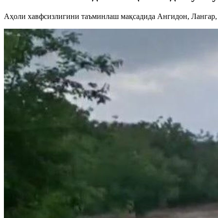
Аҳоли хавфсизлигини таъминлаш мақсадида Ангидон, Лангар, 