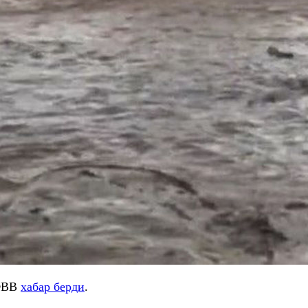
 ФВВ
хабар берди
.