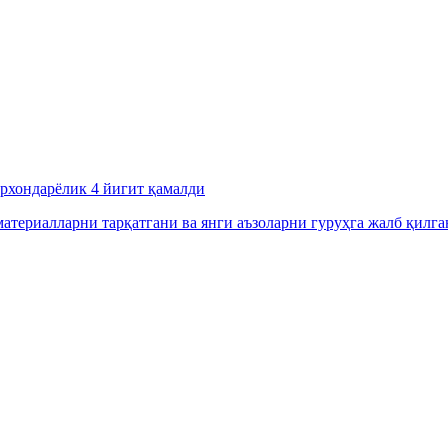
урхондарёлик 4 йигит қамалди
атериалларни тарқатгани ва янги аъзоларни гуруҳга жалб қилга