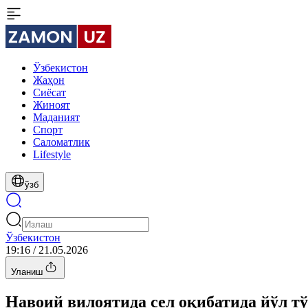
Ўзбекистон
Жаҳон
Сиёсат
Жиноят
Маданият
Спорт
Cаломатлик
Lifestyle
ўзб
Ўзбекистон
19:16 / 21.05.2026
Уланиш
Навоий вилоятида сел оқибатида йўл тў