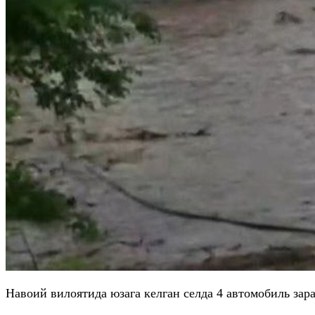
Навоий вилоятида юзага келган селда 4 автомобиль зар