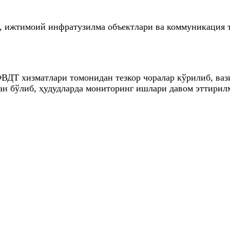
, ижтимоий инфратузилма объектлари ва коммуникация т
ВДТ хизматлари томонидан тезкор чоралар кўрилиб, ваз
ган бўлиб, ҳудудларда мониторинг ишлари давом эттири