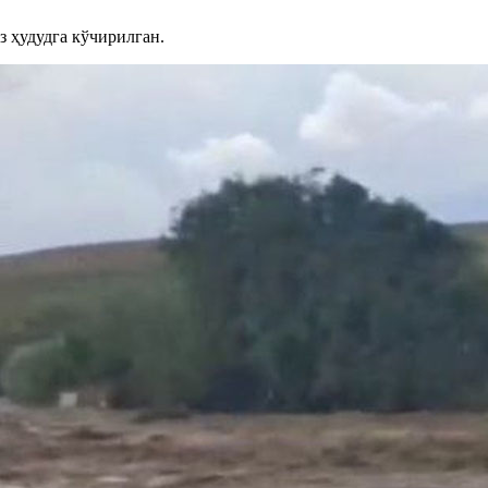
 ҳудудга кўчирилган.