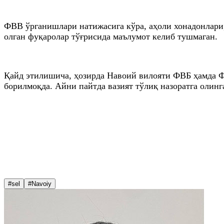
ФВВ ўрганишлари натижасига кўра, аҳоли хонадонлари
олган фуқаролар тўғрисида маълумот келиб тушмаган.
Қайд этилишича, ҳозирда Навоий вилояти ФВБ ҳамда Ф
борилмоқда. Айни пайтда вазият тўлиқ назоратга олин
#sel
#Navoiy