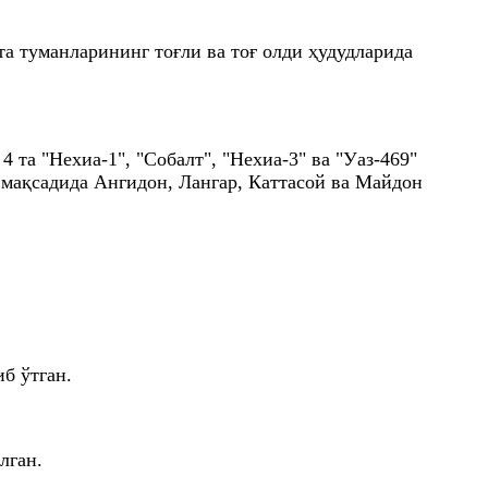
а туманларининг тоғли ва тоғ олди ҳудудларида
та "Нехиа-1", "Cобалт", "Нехиа-3" ва "Уаз-469"
 мақсадида Ангидон, Лангар, Каттасой ва Майдон
иб ўтган.
илган.