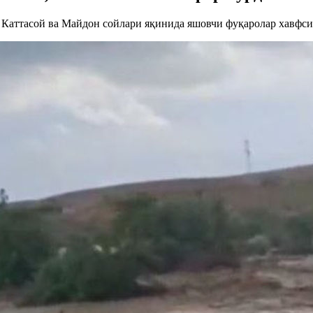
Каттасой ва Майдон сойлари яқинида яшовчи фуқаролар хавфсиз