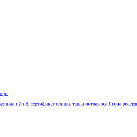
инди
иҳонидан ўтиб, сертификат олиши, ташкилотлар эса Ягона реестр