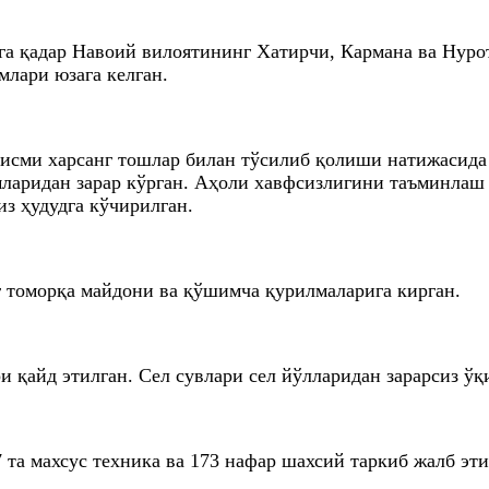
га қадар Навоий вилоятининг Хатирчи, Кармана ва Нурот
млари юзага келган.
сми харсанг тошлар билан тўсилиб қолиши натижасида 4 
мларидан зарар кўрган. Аҳоли хавфсизлигини таъминлаш
из ҳудудга кўчирилган.
г томорқа майдони ва қўшимча қурилмаларига кирган.
 қайд этилган. Сел сувлари сел йўлларидан зарарсиз ўқ
 та махсус техника ва 173 нафар шахсий таркиб жалб эт