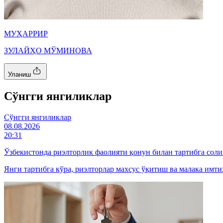
МУҲАРРИР
ЗУЛАЙҲО МЎМИНОВА
Уланиш
Cўнгги янгиликлар
Cўнгги янгиликлар
08.08.2026
20:31
Ўзбекистонда риэлторлик фаолияти қонун билан тартибга сол
Янги тартибга кўра, риэлторлар махсус ўқитиш ва малака имт